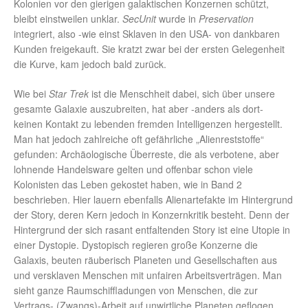
Kolonien vor den gierigen galaktischen Konzernen schützt,
bleibt einstweilen unklar.
SecUnit
wurde in
Preservation
integriert, also -wie einst Sklaven in den USA- von dankbaren
Kunden freigekauft. Sie kratzt zwar bei der ersten Gelegenheit
die Kurve, kam jedoch bald zurück.
Wie bei
Star Trek
ist die Menschheit dabei, sich über unsere
gesamte Galaxie auszubreiten, hat aber -anders als dort-
keinen Kontakt zu lebenden fremden Intelligenzen hergestellt.
Man hat jedoch zahlreiche oft gefährliche „Alienreststoffe“
gefunden: Archäologische Überreste, die als verbotene, aber
lohnende Handelsware gelten und offenbar schon viele
Kolonisten das Leben gekostet haben, wie in Band 2
beschrieben. Hier lauern ebenfalls Alienartefakte im Hintergrund
der Story, deren Kern jedoch in Konzernkritik besteht. Denn der
Hintergrund der sich rasant entfaltenden Story ist eine Utopie in
einer Dystopie. Dystopisch regieren große Konzerne die
Galaxis, beuten räuberisch Planeten und Gesellschaften aus
und versklaven Menschen mit unfairen Arbeitsverträgen. Man
sieht ganze Raumschiffladungen von Menschen, die zur
Vertrags- (Zwangs)-Arbeit auf unwirtliche Planeten geflogen