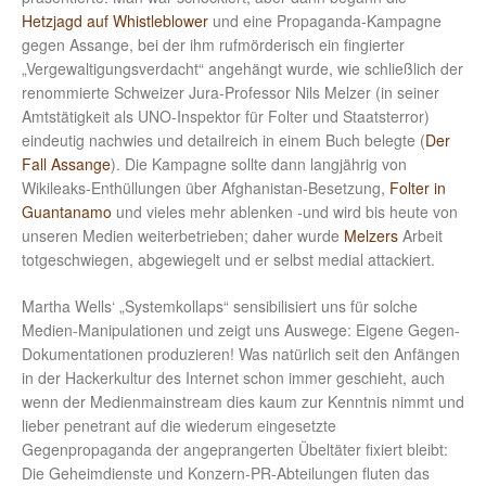
Hetzjagd auf Whistleblower
und eine Propaganda-Kampagne
gegen Assange, bei der ihm rufmörderisch ein fingierter
„Vergewaltigungsverdacht“ angehängt wurde, wie schließlich der
renommierte Schweizer Jura-Professor Nils Melzer (in seiner
Amtstätigkeit als UNO-Inspektor für Folter und Staatsterror)
eindeutig nachwies und detailreich in einem Buch belegte (
Der
Fall Assange
). Die Kampagne sollte dann langjährig von
Wikileaks-Enthüllungen über Afghanistan-Besetzung,
Folter in
Guantanamo
und vieles mehr ablenken -und wird bis heute von
unseren Medien weiterbetrieben; daher wurde
Melzers
Arbeit
totgeschwiegen, abgewiegelt und er selbst medial attackiert.
Martha Wells‘ „Systemkollaps“ sensibilisiert uns für solche
Medien-Manipulationen und zeigt uns Auswege: Eigene Gegen-
Dokumentationen produzieren! Was natürlich seit den Anfängen
in der Hackerkultur des Internet schon immer geschieht, auch
wenn der Medienmainstream dies kaum zur Kenntnis nimmt und
lieber penetrant auf die wiederum eingesetzte
Gegenpropaganda der angeprangerten Übeltäter fixiert bleibt:
Die Geheimdienste und Konzern-PR-Abteilungen fluten das