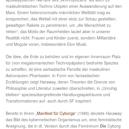
maskulinistischen Techno-Utopien einer Auswanderung auf den
Mars. Einem heteronormativ-männlichen Weltbild mag es
entsprechen, das Weltall mit einer stolz zur Schau gestellten,
gewaltigen Rakete zu penetrieren, um „die Menschheit zu
retten“; das Motto der Raumhelden lautet aber in unserer
Realität nicht: Frauen und Kinder zuerst, sondern Milliardäre
und Mogule voran, insbesondere Elon Musk.
Die Idee, die Erde zu behüten und im eigenen Innenraum Platz
für (von megalomanischen Technopäpsten) bedrohte Spezies
zu schaffen, ist eine sarkastische Parodie der maskulinen
Astronauten-Phantasien. In Form von fantastischen
Erzählungen zeigt Haraway, deren Theorien die Grenze von
Philosophie und Literatur zuweilen überschreiten, in „Unruhig
bleiben“ speziesübergreifende Handlungsspielräume und
Transformationen auf -auch durch SF inspiriert.
Bereits in ihrem „
Manifest für Cyborgs
“ (1985) deutete
Haraway
das Bild des kybernetischen Organismus um, eine feministische
Aneignung, die in dt. Version durch das Femininum
Die
Cyborg