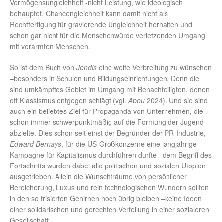
Vermögensungleichheit -nicht Leistung, wie ideologisch
behauptet. Chancengleichheit kann damit nicht als
Rechtfertigung für gravierende Ungleichheit herhalten und
schon gar nicht für die Menschenwürde verletzenden Umgang
mit verarmten Menschen.
So ist dem Buch von
Jendis
eine weite Verbreitung zu wünschen
–besonders in Schulen und Bildungseinrichtungen. Denn die
sind umkämpftes Gebiet im Umgang mit Benachteiligten, denen
oft Klassismus entgegen schlägt (vgl.
Abou
2024). Und sie sind
auch ein beliebtes Ziel für Propaganda von Unternehmen, die
schon immer schwerpunktmäßig auf die Formung der Jugend
abzielte. Dies schon seit einst der Begründer der PR-Industrie,
Edward Bernays
, für die US-Großkonzerne eine langjährige
Kampagne für Kapitalismus durchführen durfte –dem Begriff des
Fortschritts wurden dabei alle politischen und sozialen Utopien
ausgetrieben. Allein die Wunschträume von persönlicher
Bereicherung, Luxus und rein technologischen Wundern sollten
in den so frisierten Gehirnen noch übrig bleiben –keine Ideen
einer solidarischen und gerechten Verteilung in einer sozialeren
Gesellschaft.