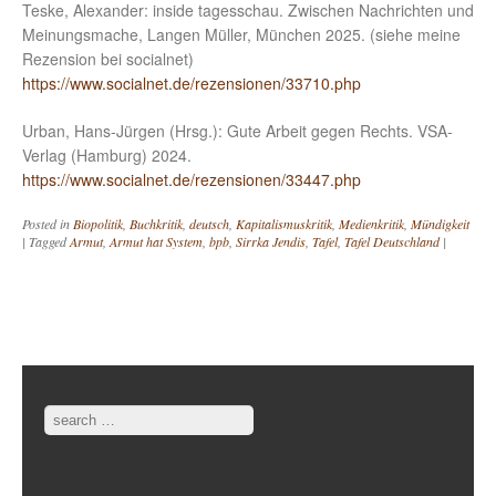
Teske, Alexander: inside tagesschau. Zwischen Nachrichten und
Meinungsmache, Langen Müller, München 2025. (siehe meine
Rezension bei socialnet)
https://www.socialnet.de/rezensionen/33710.php
Urban, Hans-Jürgen (Hrsg.): Gute Arbeit gegen Rechts. VSA-
Verlag (Hamburg) 2024.
https://www.socialnet.de/rezensionen/33447.php
Posted in
Biopolitik
,
Buchkritik
,
deutsch
,
Kapitalismuskritik
,
Medienkritik
,
Mündigkeit
|
Tagged
Armut
,
Armut hat System
,
bpb
,
Sirrka Jendis
,
Tafel
,
Tafel Deutschland
|
Post navigation
Search