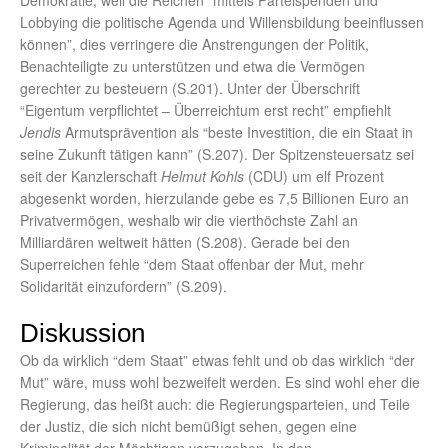
Demokratie, weil die Reichen “mittels Parteispenden und
Lobbying die politische Agenda und Willensbildung beeinflussen
können”, dies verringere die Anstrengungen der Politik,
Benachteiligte zu unterstützen und etwa die Vermögen
gerechter zu besteuern (S.201). Unter der Überschrift
“Eigentum verpflichtet – Überreichtum erst recht” empfiehlt
Jendis
Armutsprävention als “beste Investition, die ein Staat in
seine Zukunft tätigen kann” (S.207). Der Spitzensteuersatz sei
seit der Kanzlerschaft
Helmut Kohls
(CDU) um elf Prozent
abgesenkt worden, hierzulande gebe es 7,5 Billionen Euro an
Privatvermögen, weshalb wir die vierthöchste Zahl an
Milliardären weltweit hätten (S.208). Gerade bei den
Superreichen fehle “dem Staat offenbar der Mut, mehr
Solidarität einzufordern” (S.209).
Diskussion
Ob da wirklich “dem Staat” etwas fehlt und ob das wirklich “der
Mut” wäre, muss wohl bezweifelt werden. Es sind wohl eher die
Regierung, das heißt auch: die Regierungsparteien, und Teile
der Justiz, die sich nicht bemüßigt sehen, gegen eine