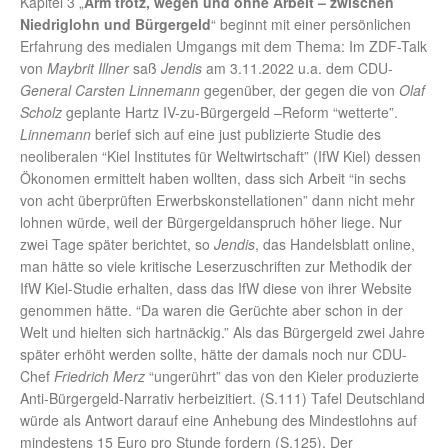
Kapitel 3 „
Arm trotz, wegen und ohne Arbeit – zwischen
Niedriglohn und Bürgergeld
“ beginnt mit einer persönlichen
Erfahrung des medialen Umgangs mit dem Thema: Im ZDF-Talk
von
Maybrit Illner
saß
Jendis
am 3.11.2022 u.a. dem CDU-
General Carsten Linnemann
gegenüber, der gegen die von
Olaf
Scholz
geplante Hartz IV-zu-Bürgergeld –Reform “wetterte”.
Linnemann
berief sich auf eine just publizierte Studie des
neoliberalen “Kiel Institutes für Weltwirtschaft” (IfW Kiel) dessen
Ökonomen ermittelt haben wollten, dass sich Arbeit “in sechs
von acht überprüften Erwerbskonstellationen” dann nicht mehr
lohnen würde, weil der Bürgergeldanspruch höher liege. Nur
zwei Tage später berichtet, so
Jendis
, das Handelsblatt online,
man hätte so viele kritische Leserzuschriften zur Methodik der
IfW Kiel-Studie erhalten, dass das IfW diese von ihrer Website
genommen hätte. “Da waren die Gerüchte aber schon in der
Welt und hielten sich hartnäckig.” Als das Bürgergeld zwei Jahre
später erhöht werden sollte, hätte der damals noch nur CDU-
Chef
Friedrich Merz
“ungerührt” das von den Kieler produzierte
Anti-Bürgergeld-Narrativ herbeizitiert. (S.111) Tafel Deutschland
würde als Antwort darauf eine Anhebung des Mindestlohns auf
mindestens 15 Euro pro Stunde fordern (S.125). Der