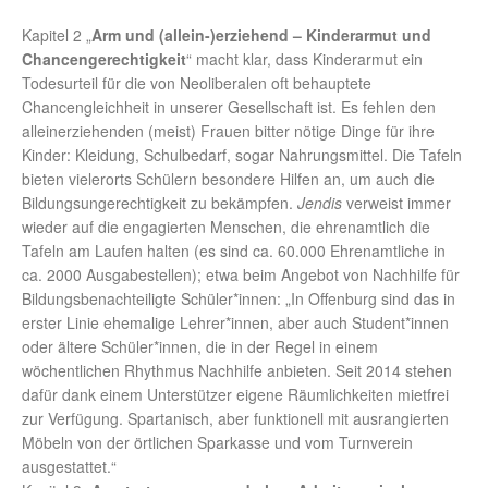
Kapitel 2 „
Arm und (allein-)erziehend – Kinderarmut und
Chancengerechtigkeit
“ macht klar, dass Kinderarmut ein
Todesurteil für die von Neoliberalen oft behauptete
Chancengleichheit in unserer Gesellschaft ist. Es fehlen den
alleinerziehenden (meist) Frauen bitter nötige Dinge für ihre
Kinder: Kleidung, Schulbedarf, sogar Nahrungsmittel. Die Tafeln
bieten vielerorts Schülern besondere Hilfen an, um auch die
Bildungsungerechtigkeit zu bekämpfen.
Jendis
verweist immer
wieder auf die engagierten Menschen, die ehrenamtlich die
Tafeln am Laufen halten (es sind ca. 60.000 Ehrenamtliche in
ca. 2000 Ausgabestellen); etwa beim Angebot von Nachhilfe für
Bildungsbenachteiligte Schüler*innen: „In Offenburg sind das in
erster Linie ehemalige Lehrer*innen, aber auch Student*innen
oder ältere Schüler*innen, die in der Regel in einem
wöchentlichen Rhythmus Nachhilfe anbieten. Seit 2014 stehen
dafür dank einem Unterstützer eigene Räumlichkeiten mietfrei
zur Verfügung. Spartanisch, aber funktionell mit ausrangierten
Möbeln von der örtlichen Sparkasse und vom Turnverein
ausgestattet.“