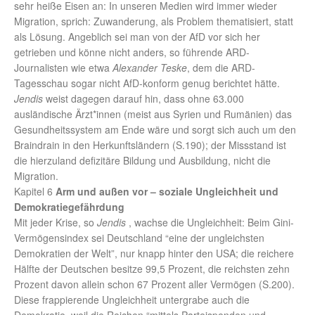
sehr heiße Eisen an: In unseren Medien wird immer wieder
Migration, sprich: Zuwanderung, als Problem thematisiert, statt
als Lösung. Angeblich sei man von der AfD vor sich her
getrieben und könne nicht anders, so führende ARD-
Journalisten wie etwa
Alexander Teske
, dem die ARD-
Tagesschau sogar nicht AfD-konform genug berichtet hätte.
Jendis
weist dagegen darauf hin, dass ohne 63.000
ausländische Ärzt*innen (meist aus Syrien und Rumänien) das
Gesundheitssystem am Ende wäre und sorgt sich auch um den
Braindrain in den Herkunftsländern (S.190); der Missstand ist
die hierzuland defizitäre Bildung und Ausbildung, nicht die
Migration.
Kapitel 6
Arm und außen vor – soziale Ungleichheit und
Demokratiegefährdung
Mit jeder Krise, so
Jendis
, wachse die Ungleichheit: Beim Gini-
Vermögensindex sei Deutschland “eine der ungleichsten
Demokratien der Welt”, nur knapp hinter den USA; die reichere
Hälfte der Deutschen besitze 99,5 Prozent, die reichsten zehn
Prozent davon allein schon 67 Prozent aller Vermögen (S.200).
Diese frappierende Ungleichheit untergrabe auch die