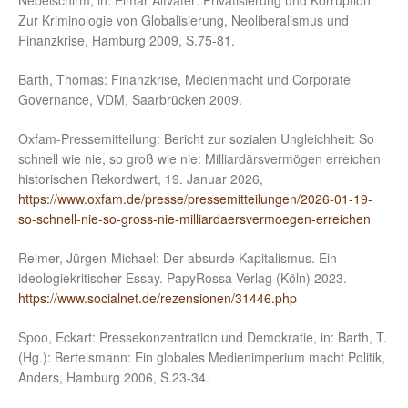
Nebelschirm, in: Elmar Altvater: Privatisierung und Korruption.
Zur Kriminologie von Globalisierung, Neoliberalismus und
Finanzkrise, Hamburg 2009, S.75-81.
Barth, Thomas: Finanzkrise, Medienmacht und Corporate
Governance, VDM, Saarbrücken 2009.
Oxfam-Pressemitteilung: Bericht zur sozialen Ungleichheit: So
schnell wie nie, so groß wie nie: Milliardärsvermögen erreichen
historischen Rekordwert, 19. Januar 2026,
https://www.oxfam.de/presse/pressemitteilungen/2026-01-19-
so-schnell-nie-so-gross-nie-milliardaersvermoegen-erreichen
Reimer, Jürgen-Michael: Der absurde Kapitalismus. Ein
ideologiekritischer Essay. PapyRossa Verlag (Köln) 2023.
https://www.socialnet.de/rezensionen/31446.php
Spoo, Eckart: Pressekonzentration und Demokratie, in: Barth, T.
(Hg.): Bertelsmann: Ein globales Medienimperium macht Politik,
Anders, Hamburg 2006, S.23-34.