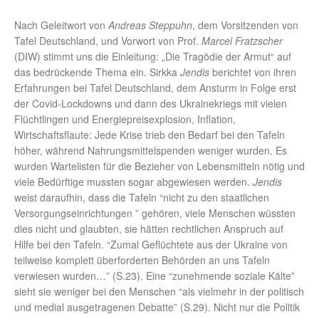
Nach Geleitwort von
Andreas Steppuhn
, dem Vorsitzenden von
Tafel Deutschland, und Vorwort von Prof.
Marcel Fratzscher
(DIW) stimmt uns die Einleitung: „Die Tragödie der Armut“ auf
das bedrückende Thema ein. Sirkka
Jendis
berichtet von ihren
Erfahrungen bei Tafel Deutschland, dem Ansturm in Folge erst
der Covid-Lockdowns und dann des Ukrainekriegs mit vielen
Flüchtlingen und Energiepreisexplosion, Inflation,
Wirtschaftsflaute: Jede Krise trieb den Bedarf bei den Tafeln
höher, während Nahrungsmittelspenden weniger wurden. Es
wurden Wartelisten für die Bezieher von Lebensmitteln nötig und
viele Bedürftige mussten sogar abgewiesen werden.
Jendis
weist daraufhin, dass die Tafeln “nicht zu den staatlichen
Versorgungseinrichtungen ” gehören, viele Menschen wüssten
dies nicht und glaubten, sie hätten rechtlichen Anspruch auf
Hilfe bei den Tafeln. “Zumal Geflüchtete aus der Ukraine von
teilweise komplett überforderten Behörden an uns Tafeln
verwiesen wurden…” (S.23). Eine “zunehmende soziale Kälte”
sieht sie weniger bei den Menschen “als vielmehr in der politisch
und medial ausgetragenen Debatte” (S.29). Nicht nur die Politik