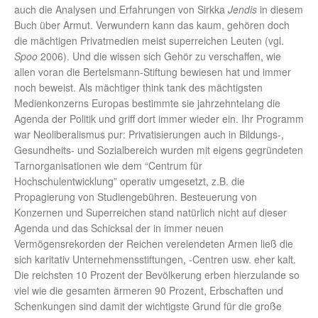
auch die Analysen und Erfahrungen von Sirkka
Jendis
in diesem
Buch über Armut. Verwundern kann das kaum, gehören doch
die mächtigen Privatmedien meist superreichen Leuten (vgl.
Spoo
2006). Und die wissen sich Gehör zu verschaffen, wie
allen voran die Bertelsmann-Stiftung bewiesen hat und immer
noch beweist. Als mächtiger think tank des mächtigsten
Medienkonzerns Europas bestimmte sie jahrzehntelang die
Agenda der Politik und griff dort immer wieder ein. Ihr Programm
war Neoliberalismus pur: Privatisierungen auch in Bildungs-,
Gesundheits- und Sozialbereich wurden mit eigens gegründeten
Tarnorganisationen wie dem “Centrum für
Hochschulentwicklung” operativ umgesetzt, z.B. die
Propagierung von Studiengebühren. Besteuerung von
Konzernen und Superreichen stand natürlich nicht auf dieser
Agenda und das Schicksal der in immer neuen
Vermögensrekorden der Reichen verelendeten Armen ließ die
sich karitativ Unternehmensstiftungen, -Centren usw. eher kalt.
Die reichsten 10 Prozent der Bevölkerung erben hierzulande so
viel wie die gesamten ärmeren 90 Prozent, Erbschaften und
Schenkungen sind damit der wichtigste Grund für die große