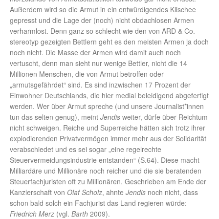
Außerdem wird so die Armut in ein entwürdigendes Klischee
gepresst und die Lage der (noch) nicht obdachlosen Armen
verharmlost. Denn ganz so schlecht wie den von ARD & Co.
stereotyp gezeigten Bettlern geht es den meisten Armen ja doch
noch nicht. Die Masse der Armen wird damit auch noch
vertuscht, denn man sieht nur wenige Bettler, nicht die 14
Millionen Menschen, die von Armut betroffen oder
„armutsgefährdet“ sind. Es sind inzwischen 17 Prozent der
Einwohner Deutschlands, die hier medial beleidigend abgefertigt
werden. Wer über Armut spreche (und unsere Journalist*innen
tun das selten genug), meint
Jendis
weiter, dürfe über Reichtum
nicht schweigen. Reiche und Superreiche hätten sich trotz ihrer
explodierenden Privatvermögen immer mehr aus der Solidarität
verabschiedet und es sei sogar „eine regelrechte
Steuervermeidungsindustrie entstanden“ (S.64). Diese macht
Milliardäre und Millionäre noch reicher und die sie beratenden
Steuerfachjuristen oft zu Millionären. Geschrieben am Ende der
Kanzlerschaft von
Olaf Scholz
, ahnte
Jendis
noch nicht, dass
schon bald solch ein Fachjurist das Land regieren würde:
Friedrich Merz
(vgl.
Barth
2009).