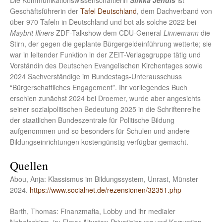
Die Kommunikationswissenschaftlerin
Sirkka Jendis
ist
Geschäftsführerin der
Tafel Deutschland
, dem Dachverband von
über 970 Tafeln in Deutschland und bot als solche 2022 bei
Maybrit Illners
ZDF-Talkshow dem CDU-General
Linnemann
die
Stirn, der gegen die geplante Bürgergeldeinführung wetterte; sie
war in leitender Funktion in der ZEIT-Verlagsgruppe tätig und
Vorständin des Deutschen Evangelischen Kirchentages sowie
2024 Sachverständige im Bundestags-Unterausschuss
“Bürgerschaftliches Engagement”. Ihr vorliegendes Buch
erschien zunächst 2024 bei Droemer, wurde aber angesichts
seiner sozialpolitischen Bedeutung 2025 in die Schriftenreihe
der staatlichen Bundeszentrale für Politische Bildung
aufgenommen und so besonders für Schulen und andere
Bildungseinrichtungen kostengünstig verfügbar gemacht.
Quellen
Abou, Anja: Klassismus im Bildungssystem, Unrast, Münster
2024.
https://www.socialnet.de/rezensionen/32351.php
Barth, Thomas: Finanzmafia, Lobby und ihr medialer