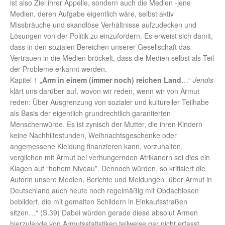
ist also Ziel ihrer Appelle, sondern auch die Medien -jene
Medien, deren Aufgabe eigentlich wäre, selbst aktiv
Missbräuche und skandlöse Verhältnisse aufzudecken und
Lösungen von der Politik zu einzufordern. Es erweist sich damit,
dass in den sozialen Bereichen unserer Gesellschaft das
Vertrauen in die Medien bröckelt, dass die Medien selbst als Teil
der Probleme erkannt werden.
Kapitel 1 „
Arm in einem (immer noch) reichen Land
…“
Jendis
klärt uns darüber auf, wovon wir reden, wenn wir von Armut
reden: Über Ausgrenzung von sozialer und kultureller Teilhabe
als Basis der eigentlich grundrechtlich garantierten
Menschenwürde. Es ist zynisch der Mutter, die ihren Kindern
keine Nachhilfestunden, Weihnachtsgeschenke oder
angemessene Kleidung finanzieren kann, vorzuhalten,
verglichen mit Armut bei verhungernden Afrikanern sei dies ein
Klagen auf “hohem Niveau”. Dennoch würden, so kritisiert die
Autorin unsere Medien, Berichte und Meldungen „über Armut in
Deutschland auch heute noch regelmäßig mit Obdachlosen
bebildert, die mit gemalten Schildern in Einkaufsstraßen
sitzen…“ (S.39) Dabei würden gerade diese absolut Armen
hierzulande von Armutsstatistiken teilweise gar nicht erfasst.