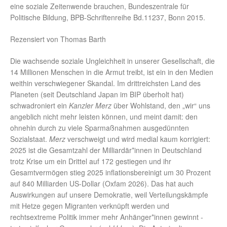
eine soziale Zeitenwende brauchen, Bundeszentrale für
Politische Bildung, BPB-Schriftenreihe Bd.11237, Bonn 2015.
Rezensiert von Thomas Barth
Die wachsende soziale Ungleichheit in unserer Gesellschaft, die
14 Millionen Menschen in die Armut treibt, ist ein in den Medien
weithin verschwiegener Skandal. Im drittreichsten Land des
Planeten (seit Deutschland Japan im BIP überholt hat)
schwadroniert ein
Kanzler Merz
über Wohlstand, den „wir“ uns
angeblich nicht mehr leisten können, und meint damit: den
ohnehin durch zu viele Sparmaßnahmen ausgedünnten
Sozialstaat.
Merz
verschweigt und wird medial kaum korrigiert:
2025 ist die Gesamtzahl der Milliardär*innen in Deutschland
trotz Krise um ein Drittel auf 172 gestiegen und ihr
Gesamtvermögen stieg 2025 inflationsbereinigt um 30 Prozent
auf 840 Milliarden US-Dollar (Oxfam 2026). Das hat auch
Auswirkungen auf unsere Demokratie, weil Verteilungskämpfe
mit Hetze gegen Migranten verknüpft werden und
rechtsextreme Politik immer mehr Anhänger*innen gewinnt -