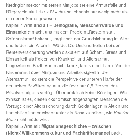
Niedriglohnsektor mit seinen Minijobs sei eine Armutsfalle und
Bürgergeld statt Hartz IV – das sei ohnehin nur wenig mehr als
ein neuer Name gewesen.
Kapitel 4
Arm und alt – Demografie, Menschenwürde und
Einsamkeit
“ macht uns mit dem Problem „Riestern statt
Solidarisieren“ bekannt, fragt nach der Grundsicherung im Alter
und fordert ein Altern in Würde. Die Unsicherheiten bei der
Rentenversicherung werden diskutiert, auf Scham, Stress und
Einsamkeit als Folgen von Krankheit und Altersarmut
hingewiesen; Fazit: Arm macht krank, krank macht arm: Von der
Kinderarmut über Minijobs und Arbeitslosigkeit in die
Altersarmut –so sieht die Perspektive der unteren Hälfte der
deutschen Bevölkerung aus, die über nur 0,5 Prozent des
Privatvermögens verfügt: Über praktisch keine Rücklagen. Wie
zynisch ist es, diesen ökonomisch abgehängten Menschen die
Vorzüge einer Alterssicherung durch Geldanlagen in Aktien und
Immobilien immer wieder unter die Nase zu reiben, wie
Kanzler
Merz
nicht müde wird.
Kapitel 5
Arm mit Migrationsgeschichte – zwischen
(Nicht-)Willkommenskultur und Fachkräftemangel
packt