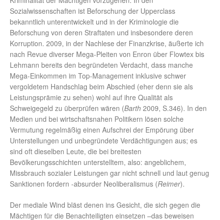
Kriminalität der Mächtigen vorzugehen. In den
Sozialwissenschaften ist Beforschung der Upperclass
bekanntlich unterentwickelt und in der Kriminologie die
Beforschung von deren Straftaten und insbesondere deren
Korruption. 2009, in der Nachlese der Finanzkrise, äußerte ich
nach Revue diverser Mega-Pleiten von Enron über Flowtex bis
Lehmann bereits den begründeten Verdacht, dass manche
Mega-Einkommen im Top-Management inklusive schwer
vergoldetem Handschlag beim Abschied (eher denn sie als
Leistungsprämie zu sehen) wohl auf ihre Qualität als
Schweigegeld zu überprüfen wären (
Barth
2009, S.346). In den
Medien und bei wirtschaftsnahen Politikern lösen solche
Vermutung regelmäßig einen Aufschrei der Empörung über
Unterstellungen und unbegründete Verdächtigungen aus; es
sind oft dieselben Leute, die bei breitesten
Bevölkerungsschichten unterstelltem, also: angeblichem,
Missbrauch sozialer Leistungen gar nicht schnell und laut genug
Sanktionen fordern -absurder Neoliberalismus (
Reimer
).
Der mediale Wind bläst denen ins Gesicht, die sich gegen die
Mächtigen für die Benachteiligten einsetzen –das beweisen