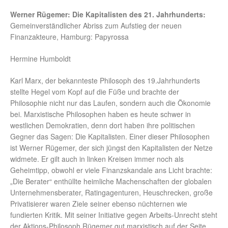
Werner Rügemer: Die Kapitalisten des 21. Jahrhunderts:
Gemeinverständlicher Abriss zum Aufstieg der neuen
Finanzakteure, Hamburg: Papyrossa
Hermine Humboldt
Karl Marx, der bekannteste Philosoph des 19.Jahrhunderts
stellte Hegel vom Kopf auf die Füße und brachte der
Philosophie nicht nur das Laufen, sondern auch die Ökonomie
bei. Marxistische Philosophen haben es heute schwer in
westlichen Demokratien, denn dort haben ihre politischen
Gegner das Sagen: Die Kapitalisten. Einer dieser Philosophen
ist Werner Rügemer, der sich jüngst den Kapitalisten der Netze
widmete. Er gilt auch in linken Kreisen immer noch als
Geheimtipp, obwohl er viele Finanzskandale ans Licht brachte:
„Die Berater“ enthüllte heimliche Machenschaften der globalen
Unternehmensberater, Ratingagenturen, Heuschrecken, große
Privatisierer waren Ziele seiner ebenso nüchternen wie
fundierten Kritik. Mit seiner Initiative gegen Arbeits-Unrecht steht
der Aktions-Philosoph Rügemer gut marxistisch auf der Seite