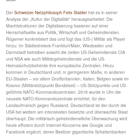
Der
Schweizer Netzphilosoph Felix Stalder
hat es in seiner
Analyse der „Kultur der Digitalität“ herausgearbeitet: Die
Machtstrukturen der Digitalisierung basieren auf einer
Herrschaftselite aus Politik, Wirtschaft und Geheimdiensten.
Rügemer konkretisiert das und fügt das (US-) Militär als Player
hinzu: Im Städtedreieck Frankfurt/Main, Wiesbaden und
Darmstadt betreiben sowohl die zivilen US-Geheimdienste CIA
und NSA wie auch Militärgeheimdienste und die US-
Heimatschutzbehörde ihre europäische Zentralen. Hinzu
kommen in Deutschland und, in geringerem Maße, in anderen
EU-Staaten – vor allem Großbritannien, Italien, Belgien sowie im
Kosovo (Militärstützpunkt Bondsteel) – US-Stützpunkte und US-
geführte NATO-Kommandozentralen. 2018 wurde in Ulm die
neueste NATO-Kommandozentrale errichtet, für den
Landaufmarsch gegen Russland. Deutschland ist der durch die
USA bei weitem am intensivsten besetzte und überwachte Staat
überhaupt. Die militärisch-geheimdienstliche Überwachung wird
heute effizient durch Internet-Konzerne wie Google und
Facebook ergänzt, deren Besitzer gigantische Schattenbanken