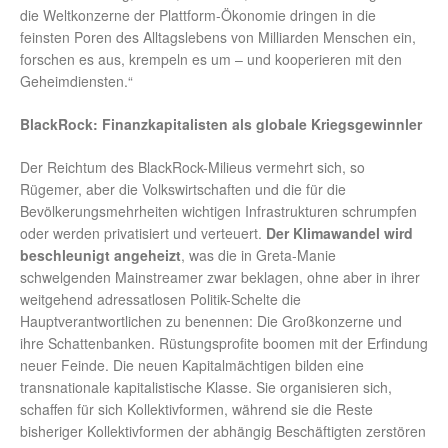
die Weltkonzerne der Plattform-Ökonomie dringen in die
feinsten Poren des Alltagslebens von Milliarden Menschen ein,
forschen es aus, krempeln es um – und kooperieren mit den
Geheimdiensten.“
BlackRock: Finanzkapitalisten als globale Kriegsgewinnler
Der Reichtum des BlackRock-Milieus vermehrt sich, so
Rügemer, aber die Volkswirtschaften und die für die
Bevölkerungsmehrheiten wichtigen Infrastrukturen schrumpfen
oder werden privatisiert und verteuert.
Der Klimawandel wird
beschleunigt angeheizt
, was die in Greta-Manie
schwelgenden Mainstreamer zwar beklagen, ohne aber in ihrer
weitgehend adressatlosen Politik-Schelte die
Hauptverantwortlichen zu benennen: Die Großkonzerne und
ihre Schattenbanken. Rüstungsprofite boomen mit der Erfindung
neuer Feinde. Die neuen Kapitalmächtigen bilden eine
transnationale kapitalistische Klasse. Sie organisieren sich,
schaffen für sich Kollektivformen, während sie die Reste
bisheriger Kollektivformen der abhängig Beschäftigten zerstören