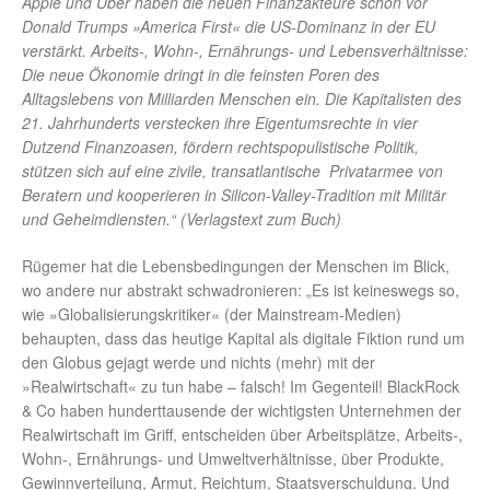
Apple und Uber haben die neuen Finanzakteure schon vor
Donald Trumps »America First« die US-Dominanz in der EU
verstärkt. Arbeits-, ­Wohn-, ­Ernährungs- und Lebensverhältnisse:
Die neue Ökonomie dringt in die feinsten Poren des
Alltagslebens von Milliarden Menschen ein. Die Kapitalisten des
21. Jahrhunderts verstecken ihre Eigentumsrechte in vier
Dutzend Finanzoasen, fördern rechtspopulistische Politik,
stützen sich auf eine zivile, trans­atlantische Privatarmee von
Beratern und kooperieren in ­Silicon-Valley-Tradition mit Militär
und Geheimdiensten.“ (Verlagstext zum Buch)
Rügemer hat die Lebensbedingungen der Menschen im Blick,
wo andere nur abstrakt schwadronieren: „Es ist keineswegs so,
wie »Globalisierungskritiker« (der Mainstream-Medien)
behaupten, dass das heutige Kapital als digitale Fiktion rund um
den Globus gejagt werde und nichts (mehr) mit der
»Realwirtschaft« zu tun habe – falsch! Im Gegenteil! BlackRock
& Co haben hunderttausende der wichtigsten Unternehmen der
Realwirtschaft im Griff, entscheiden über Arbeitsplätze, Arbeits-,
Wohn-, Ernährungs- und Umweltverhältnisse, über Produkte,
Gewinnverteilung, Armut, Reichtum, Staatsverschuldung. Und