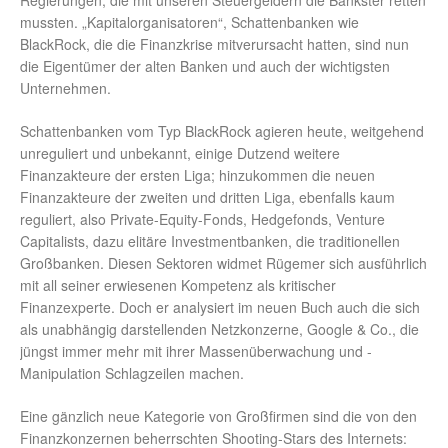
Regierungen, die mit unseren Steuergeldern die Bankster retten
mussten. „Kapitalorganisatoren“, Schattenbanken wie
BlackRock, die die Finanzkrise mitverursacht hatten, sind nun
die Eigentümer der alten Banken und auch der wichtigsten
Unternehmen.
Schattenbanken vom Typ BlackRock agieren heute, weitgehend
unreguliert und unbekannt, einige Dutzend weitere
Finanzakteure der ersten Liga; hinzukommen die neuen
Finanzakteure der zweiten und dritten Liga, ebenfalls kaum
reguliert, also Private-Equity-Fonds, Hedgefonds, Venture
Capitalists, dazu elitäre Investmentbanken, die traditionellen
Großbanken. Diesen Sektoren widmet Rügemer sich ausführlich
mit all seiner erwiesenen Kompetenz als kritischer
Finanzexperte. Doch er analysiert im neuen Buch auch die sich
als unabhängig darstellenden Netzkonzerne, Google & Co., die
jüngst immer mehr mit ihrer Massenüberwachung und -
Manipulation Schlagzeilen machen.
Eine gänzlich neue Kategorie von Großfirmen sind die von den
Finanzkonzernen beherrschten Shooting-Stars des Internets: