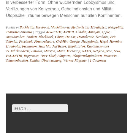
in verbesserter Form: Ohne wuchernden Lobbyismus und
Verfilzungen von Konzernen, Geheimdiensten und Militär.
Utopische Träume bewegen Menschen auf allen Kontinenten.
Posted in
Buchkritik
,
Facebook
,
Machttheorie
,
Medienkritik
,
Mündigkeit
,
Netzpolitik
,
Transhumanismus
|
Tagged
AFRICOM
,
AirBnB
,
Alibaba
,
Amazon
,
Apple
,
Atombomben
,
Banken
,
BlackRock
,
China
,
De-Cix
,
Demokratie
,
Drohnen
,
Eric
Schmidt
,
Facebook
,
Finanzakteure
,
GAMFA
,
Google
,
Hedgefonds
,
Hegel
,
Hermine
Humboldt
,
Instagram
,
Jack Ma
,
Jeff Bezos
,
Kapitalisten
,
Kapitalisten des
21.Jahrhunderts
,
LinedIn
,
Macron
,
Marx
,
Microsoft
,
NATO
,
Netzkonzerne
,
NSA
,
PALANTIR
,
Papyrossa
,
Peter Thiel
,
Plattform
,
Plattformkapitalisten
,
Ramstein
,
Schattenbanken
,
Stalder
,
Überwachung
,
Werner Rügemer
|
1 Comment
Post navigation
Search