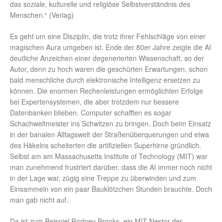
das soziale, kulturelle und religiöse Selbstverständnis des
Menschen.“ (Verlag)
Es geht um eine Disziplin, die trotz ihrer Fehlschläge von einer
magischen Aura umgeben ist. Ende der 80er Jahre zeigte die AI
deutliche Anzeichen einer degenerierten Wissenschaft, so der
Autor, denn zu hoch waren die geschürten Erwartungen, schon
bald menschliche durch elektronische Intelligenz ersetzen zu
können. Die enormen Rechenleistungen ermöglichten Erfolge
bei Expertensystemen, die aber trotzdem nur bessere
Datenbanken blieben. Computer schafften es sogar
Schachweltmeister ins Schwitzen zu bringen. Doch beim Einsatz
in der banalen Alltagswelt der Straßenüberquerungen und etwa
des Häkelns scheiterten die artifiziellen Superhirne gründlich.
Selbst am am Massachusetts Institute of Technology (MIT) war
man zunehmend frustriert darüber, dass die AI immer noch nicht
in der Lage war, zügig eine Treppe zu überwinden und zum
Einsammeln von ein paar Bauklötzchen Stunden brauchte. Doch
man gab nicht auf.
Da ist zum Beispiel Rodney Brooks, ein MIT-Nestor der