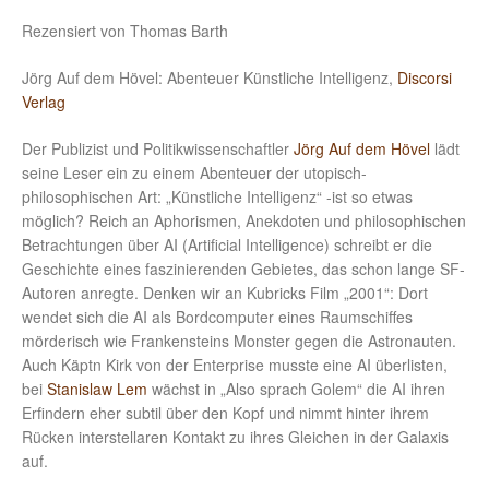
Rezensiert von Thomas Barth
Jörg Auf dem Hövel: Abenteuer Künstliche Intelligenz,
Discorsi
Verlag
Der Publizist und Politikwissenschaftler
Jörg Auf dem Hövel
lädt
seine Leser ein zu einem Abenteuer der utopisch-
philosophischen Art: „Künstliche Intelligenz“ -ist so etwas
möglich? Reich an Aphorismen, Anekdoten und philosophischen
Betrachtungen über AI (Artificial Intelligence) schreibt er die
Geschichte eines faszinierenden Gebietes, das schon lange SF-
Autoren anregte. Denken wir an Kubricks Film „2001“: Dort
wendet sich die AI als Bordcomputer eines Raumschiffes
mörderisch wie Frankensteins Monster gegen die Astronauten.
Auch Käptn Kirk von der Enterprise musste eine AI überlisten,
bei
Stanislaw Lem
wächst in „Also sprach Golem“ die AI ihren
Erfindern eher subtil über den Kopf und nimmt hinter ihrem
Rücken interstellaren Kontakt zu ihres Gleichen in der Galaxis
auf.