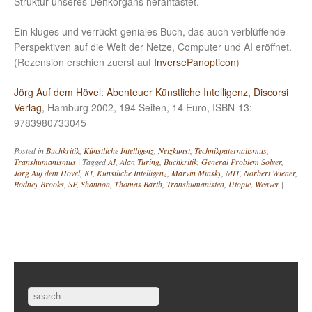
Struktur unseres Denkorgans herantastet.
Ein kluges und verrückt-geniales Buch, das auch verblüffende
Perspektiven auf die Welt der Netze, Computer und AI eröffnet.
(Rezension erschien zuerst auf
InversePanopticon
)
Jörg Auf dem Hövel: Abenteuer Künstliche Intelligenz, Discorsi
Verlag
, Hamburg 2002, 194 Seiten, 14 Euro, ISBN-13:
9783980733045
Posted in
Buchkritik
,
Künstliche Intelligenz
,
Netzkunst
,
Technikpaternalismus
,
Transhumanismus
|
Tagged
AI
,
Alan Turing
,
Buchkritik
,
General Problem Solver
,
Jörg Auf dem Hövel
,
KI
,
Künstliche Intelligenz
,
Marvin Minsky
,
MIT
,
Norbert Wiener
,
Rodney Brooks
,
SF
,
Shannon
,
Thomas Barth
,
Transhumanisten
,
Utopie
,
Weaver
|
Post navigation
Search