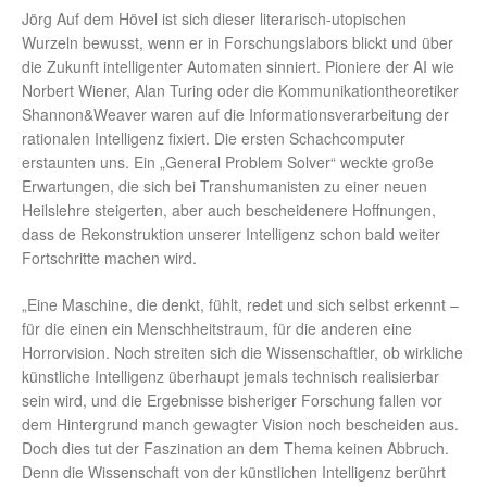
Jörg Auf dem Hövel ist sich dieser literarisch-utopischen
Wurzeln bewusst, wenn er in Forschungslabors blickt und über
die Zukunft intelligenter Automaten sinniert. Pioniere der AI wie
Norbert Wiener, Alan Turing oder die Kommunikationtheoretiker
Shannon&Weaver waren auf die Informationsverarbeitung der
rationalen Intelligenz fixiert. Die ersten Schachcomputer
erstaunten uns. Ein „General Problem Solver“ weckte große
Erwartungen, die sich bei Transhumanisten zu einer neuen
Heilslehre steigerten, aber auch bescheidenere Hoffnungen,
dass de Rekonstruktion unserer Intelligenz schon bald weiter
Fortschritte machen wird.
„Eine Maschine, die denkt, fühlt, redet und sich selbst erkennt –
für die einen ein Menschheitstraum, für die anderen eine
Horrorvision. Noch streiten sich die Wissenschaftler, ob wirkliche
künstliche Intelligenz überhaupt jemals technisch realisierbar
sein wird, und die Ergebnisse bisheriger Forschung fallen vor
dem Hintergrund manch gewagter Vision noch bescheiden aus.
Doch dies tut der Faszination an dem Thema keinen Abbruch.
Denn die Wissenschaft von der künstlichen Intelligenz berührt