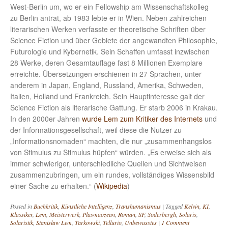
West-Berlin um, wo er ein Fellowship am Wissenschaftskolleg
zu Berlin antrat, ab 1983 lebte er in Wien. Neben zahlreichen
literarischen Werken verfasste er theoretische Schriften über
Science Fiction und über Gebiete der angewandten Philosophie,
Futurologie und Kybernetik. Sein Schaffen umfasst inzwischen
28 Werke, deren Gesamtauflage fast 8 Millionen Exemplare
erreichte. Übersetzungen erschienen in 27 Sprachen, unter
anderem in Japan, England, Russland, Amerika, Schweden,
Italien, Holland und Frankreich. Sein Hauptinteresse galt der
Science Fiction als literarische Gattung. Er starb 2006 in Krakau.
In den 2000er Jahren
wurde Lem zum Kritiker des Internets
und
der Informationsgesellschaft, weil diese die Nutzer zu
„Informationsnomaden“ machten, die nur „zusammenhangslos
von Stimulus zu Stimulus hüpfen“ würden. „Es erweise sich als
immer schwieriger, unterschiedliche Quellen und Sichtweisen
zusammenzubringen, um ein rundes, vollständiges Wissensbild
einer Sache zu erhalten.“ (
Wikipedia
)
Posted in
Buchkritik
,
Künstliche Intelligenz
,
Transhumanismus
|
Tagged
Kelvin
,
KI
,
Klassiker
,
Lem
,
Meisterwerk
,
Plasmaozean
,
Roman
,
SF
,
Soderbergh
,
Solaris
,
Solaristik
,
Stanislaw Lem
,
Tarkowski
,
Tellurio
,
Unbewusstes
|
1 Comment