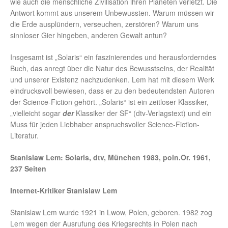
wie auch die menschliche Zivilisation ihren Planeten verletzt. Die
Antwort kommt aus unserem Unbewussten. Warum müssen wir
die Erde ausplündern, verseuchen, zerstören? Warum uns
sinnloser Gier hingeben, anderen Gewalt antun?
Insgesamt ist „Solaris“ ein faszinierendes und herausforderndes
Buch, das anregt über die Natur des Bewusstseins, der Realität
und unserer Existenz nachzudenken. Lem hat mit diesem Werk
eindrucksvoll bewiesen, dass er zu den bedeutendsten Autoren
der Science-Fiction gehört. „Solaris“ ist ein zeitloser Klassiker,
„vielleicht sogar
der
Klassiker der SF“ (dtv-Verlagstext) und ein
Muss für jeden Liebhaber anspruchsvoller Science-Fiction-
Literatur.
Stanislaw Lem: Solaris, dtv, München 1983, poln.Or. 1961,
237 Seiten
Internet-Kritiker Stanislaw Lem
Stanislaw Lem wurde 1921 in Lwow, Polen, geboren. 1982 zog
Lem wegen der Ausrufung des Kriegsrechts in Polen nach