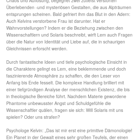
Chaos und Auflösung, begegnet zwei zutiefst verstörten
Überlebenden -und mysteriösen Gestalten, die aus Alpträumen
entsprungen scheinen. Bald gefriert ihm das Blut in den Adern:
Auch Kelvins verstorbene Frau ist darunter. Hat er
Wahnvorstellungen? Indem er die Beziehung zwischen den
Wissenschaftlern und Solaris beschreibt, wirft Lem auch Fragen
über die Natur von Identität und Liebe auf, die in schaurigen
Gleichnissen erforscht werden.
Durch fantastische Ideen und tiefe psychologische Einsicht in
die Charaktere gelingt es Lem, eine beklemmende und doch
faszinierende Atmosphäre zu schaffen, die den Leser von
Anfang bis Ende fesselt. Die komplexe Handlung brilliert mit
einer tiefgründigen Analyse der menschlichen Existenz, die bis
in theologische Bereiche führt. Nachdem Materie gewordene
Phantome unbewusster Angst und Schuldgefühle die
Wissenschaftler quälen, fragen sie sich: Will Solaris mit uns
spielen? Oder uns strafen?
Psychologe Kelvin: „Das ist mir erst eine primitive Dämonologie!
Ein Planet in der Gewalt eines sehr großen Teufels, der einen