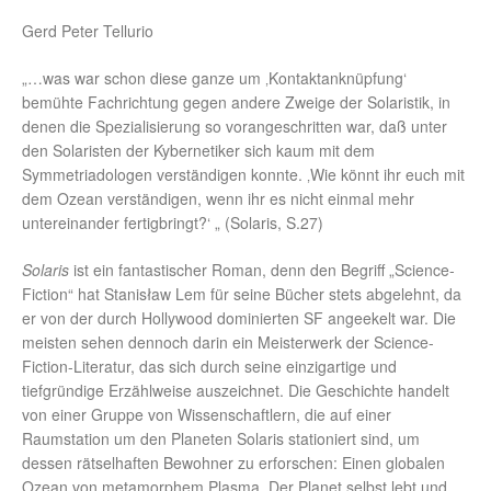
Gerd Peter Tellurio
„…was war schon diese ganze um ‚Kontaktanknüpfung‘
bemühte Fachrichtung gegen andere Zweige der Solaristik, in
denen die Spezialisierung so vorangeschritten war, daß unter
den Solaristen der Kybernetiker sich kaum mit dem
Symmetriadologen verständigen konnte. ‚Wie könnt ihr euch mit
dem Ozean verständigen, wenn ihr es nicht einmal mehr
untereinander fertigbringt?‘ „ (Solaris, S.27)
Solaris
ist ein fantastischer Roman, denn den Begriff „Science-
Fiction“ hat Stanisław Lem für seine Bücher stets abgelehnt, da
er von der durch Hollywood dominierten SF angeekelt war. Die
meisten sehen dennoch darin ein Meisterwerk der Science-
Fiction-Literatur, das sich durch seine einzigartige und
tiefgründige Erzählweise auszeichnet. Die Geschichte handelt
von einer Gruppe von Wissenschaftlern, die auf einer
Raumstation um den Planeten Solaris stationiert sind, um
dessen rätselhaften Bewohner zu erforschen: Einen globalen
Ozean von metamorphem Plasma. Der Planet selbst lebt und