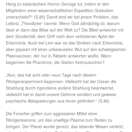
Hang zu satanischem Humor Genüge tut, indem er den
Mitgliedern einer wissenschaftlichen Expedition Sukkuben
unterschiebt?“ (S.85) Damit sind wir bei jenem Problem, das
Leibniz „Theodizee“ nannte: Wenn Gott allmächtig ist, warum
lässt er dann das Böse auf der Welt zu? Die Bibel antwortet mit
dem Sündenfall, dem Griff nach dem verbotenen Apfel der
Erkenntnis. Auch bei Lem war es das Streben nach Erkenntnis,
aber gepaart mit einer unbewussten Wut auf den schweigsamen
Plasmaozean, der nur in Rätseln antworten wollte. Wann
begannen die Phantome, die Station heimzusuchen?
„Nun, das hat acht oder neun Tage nach diesem
Röntgenexperiment begonnen. Vielleicht hat der Ozean die
Strahlung durch irgendeine andere Strahlung beantwortet,
vielleicht hat er damit unsere Gehirne sondiert und gewisse
psychische Abkapselungen aus ihnen gefördert.“ (S.86)
Die Forscher griffen zum aggressiven Mittel einer
Röntgenkanone, um das unwillige Plasma zum Reden zu
bringen. Der Planet wurde gereizt, das lebende Wesen verletzt,