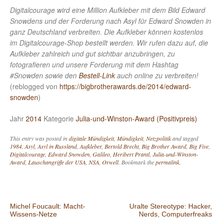
Digitalcourage wird eine Million Aufkleber mit dem Bild Edward
Snowdens und der Forderung nach Asyl für Edward Snowden in
ganz Deutschland verbreiten. Die Aufkleber können kostenlos
im Digitalcourage-Shop bestellt werden. Wir rufen dazu auf, die
Aufkleber zahlreich und gut sichtbar anzubringen, zu
fotografieren und unsere Forderung mit dem Hashtag
#Snowden sowie den
Bestell-Link
auch online zu verbreiten!
(reblogged von
https://bigbrotherawards.de/2014/edward-
snowden
)
Jahr
2014
Kategorie
Julia-und-Winston-Award (Positivpreis)
This entry was posted in
digitale Mündigkeit
,
Mündigkeit
,
Netzpolitik
and tagged
1984
,
Asyl
,
Asyl in Russland
,
Aufkleber
,
Bertold Brecht
,
Big Brother Award
,
Big Five
,
Digitalcourage
,
Edward Snowden
,
Galileo
,
Heribert Prantl
,
Julia-und-Winston-
Award
,
Lauschangriffe der USA
,
NSA
,
Orwell
. Bookmark the
permalink
.
Post navigation
Michel Foucault: Macht-
Uralte Stereotype: Hacker,
Wissens-Netze
Nerds, Computerfreaks