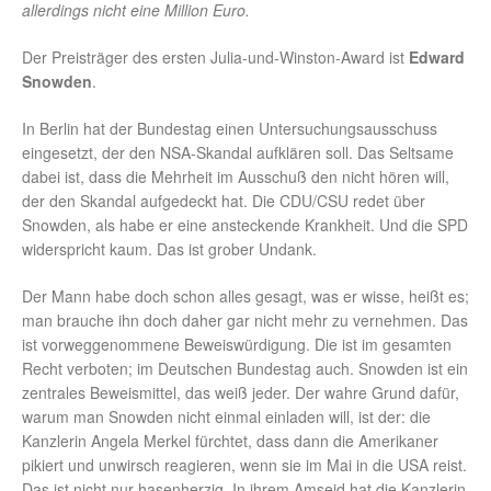
allerdings nicht eine Million Euro.
Der Preisträger des ersten Julia-und-Winston-Award ist
Edward
Snowden
.
In Berlin hat der Bundestag einen Untersuchungsausschuss
eingesetzt, der den NSA-Skandal aufklären soll. Das Seltsame
dabei ist, dass die Mehrheit im Ausschuß den nicht hören will,
der den Skandal aufgedeckt hat. Die CDU/CSU redet über
Snowden, als habe er eine ansteckende Krankheit. Und die SPD
widerspricht kaum. Das ist grober Undank.
Der Mann habe doch schon alles gesagt, was er wisse, heißt es;
man brauche ihn doch daher gar nicht mehr zu vernehmen. Das
ist vorweggenommene Beweiswürdigung. Die ist im gesamten
Recht verboten; im Deutschen Bundestag auch. Snowden ist ein
zentrales Beweismittel, das weiß jeder. Der wahre Grund dafür,
warum man Snowden nicht einmal einladen will, ist der: die
Kanzlerin Angela Merkel fürchtet, dass dann die Amerikaner
pikiert und unwirsch reagieren, wenn sie im Mai in die USA reist.
Das ist nicht nur hasenherzig. In ihrem Amseid hat die Kanzlerin