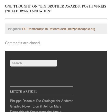
ONE THOUGHT ON “
BIG BROTHER AWARDS: POSITIVPREIS
(2014) EDWARD SNOWDEN
”
Pingback:
EU-Democracy: Im Datenrausch | netzphilosophie.org
Comments are closed.
Search
LETZTE ARTIKEL
Philippe Descola: Die Ökologie der Anderen
Graphic Novel: Elon & Jeff on Mars
Deutschland: Systematische Armut