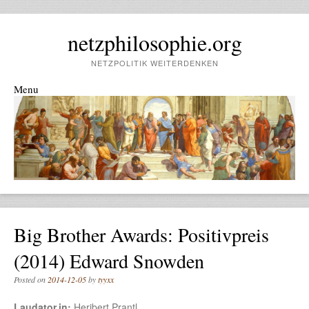
netzphilosophie.org
NETZPOLITIK WEITERDENKEN
Menu
Skip to content
Big Brother Awards: Positivpreis
(2014) Edward Snowden
Posted on
2014-12-05
by
tyyxx
Laudator.in:
Heribert Prantl