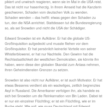
pikiert und unwirsch reagieren, wenn sie im Mai in die USA reist.
Das ist nicht nur hasenherzig. In ihrem Amseid hat die Kanzlerin
geschworen, Schaden vom deutschen Volk zu wenden.
Schaden wenden – das heißt: etwas gegen den Schaden zu
tun, den die NSA anrichtet. Stattdessen tut die Bundesregierung
so, als sei Snowden und nicht die USA der Schädiger.
Edward Snowden ist ein Aufklärer. Er hat die globale US-
Großinquisition aufgedeckt und musste fliehen vor dem
Großinquisitor. Er hat persönlich keinerlei Vorteile von seiner
Whistlerblowerei, er hat nur Nachteile. Den Gewinn hat die
Rechtsstaatlichkeit der westlichen Demokratien, sie könnte ihn
haben, wenn diese den globalen Skandal zum Anlass nehmen,
ihren Geheimdiensten Grenzen zu setzen.
Snowden ist also nicht nur Aufklärer, er ist auch Motivator. Er hat
etwas Besseres verdient als ein wackeliges, zeitlich begrenztes
Asyl in Russland. Die Amerikaner verfolgen ihn, als handele es
sich bei Snowden um die Reinkarnation von Bin Laden. Dabei ist
er nur ein einzelner Flüchtling; er ist ein Flüchtling, wie er im
Buche steht. Wie soll, wie muss Deutschland mit Edward