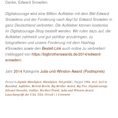
Danke, Edward Snowden.
Digitalcourage wird eine Million Aufkleber mit dem Bild Edward
Snowdens und der Forderung nach Asyl für Edward Snowden in
ganz Deutschland verbreiten. Die Aufkleber können kostenlos
im Digitalcourage-Shop bestellt werden. Wir rufen dazu auf, die
Aufkleber zahlreich und gut sichtbar anzubringen, zu
fotografieren und unsere Forderung mit dem Hashtag
#Snowden sowie den
Bestell-Link
auch online zu verbreiten!
(reblogged von
https://bigbrotherawards.de/2014/edward-
snowden
)
Jahr
2014
Kategorie
Julia-und-Winston-Award (Positivpreis)
Posted in
digitale Mündigkeit
,
Mündigkeit
,
Netzpolitik
|
Tagged
1984
,
Asyl
,
Asyl in
Russland
,
Aufkleber
,
Bertold Brecht
,
Big Brother Award
,
Big Five
,
Digitalcourage
,
Edward Snowden
,
Galileo
,
Heribert Prantl
,
Julia-und-Winston-Award
,
Lauschangriffe der USA
,
NSA
,
Orwell
|
1 Comment