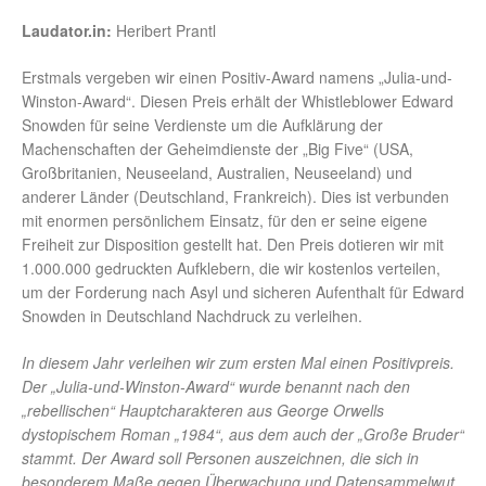
Laudator.in:
Heribert Prantl
Erstmals vergeben wir einen Positiv-Award namens „Julia-und-
Winston-Award“. Diesen Preis erhält der Whistleblower Edward
Snowden für seine Verdienste um die Aufklärung der
Machenschaften der Geheimdienste der „Big Five“ (USA,
Großbritanien, Neuseeland, Australien, Neuseeland) und
anderer Länder (Deutschland, Frankreich). Dies ist verbunden
mit enormen persönlichem Einsatz, für den er seine eigene
Freiheit zur Disposition gestellt hat. Den Preis dotieren wir mit
1.000.000 gedruckten Aufklebern, die wir kostenlos verteilen,
um der Forderung nach Asyl und sicheren Aufenthalt für Edward
Snowden in Deutschland Nachdruck zu verleihen.
In diesem Jahr verleihen wir zum ersten Mal einen Positivpreis.
Der „Julia-und-Winston-Award“ wurde benannt nach den
„rebellischen“ Hauptcharakteren aus George Orwells
dystopischem Roman „1984“, aus dem auch der „Große Bruder“
stammt. Der Award soll Personen auszeichnen, die sich in
besonderem Maße gegen Überwachung und Datensammelwut