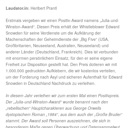
Laudator.in:
Heribert Prantl
Erstmals vergeben wir einen Positiv-Award namens „Julia-und-
Winston-Award“. Diesen Preis erhält der Whistleblower Edward
Snowden für seine Verdienste um die Aufklärung der
Machenschaften der Geheimdienste der „Big Five“ (USA,
Großbritanien, Neuseeland, Australien, Neuseeland) und
anderer Länder (Deutschland, Frankreich). Dies ist verbunden
mit enormen persönlichem Einsatz, für den er seine eigene
Freiheit zur Disposition gestellt hat. Den Preis dotieren wir mit
1.000.000 gedruckten Aufklebern, die wir kostenlos verteilen,
um der Forderung nach Asyl und sicheren Aufenthalt für Edward
Snowden in Deutschland Nachdruck zu verleihen.
In diesem Jahr verleihen wir zum ersten Mal einen Positivpreis.
Der „Julia-und-Winston-Award“ wurde benannt nach den
„rebellischen“ Hauptcharakteren aus George Orwells
dystopischem Roman „1984“, aus dem auch der „Große Bruder“
stammt. Der Award soll Personen auszeichnen, die sich in
besonderem Maße gegen Überwachung und Datensammelwut