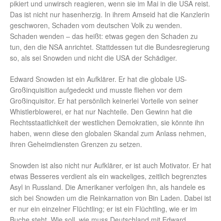
pikiert und unwirsch reagieren, wenn sie im Mai in die USA reist.
Das ist nicht nur hasenherzig. In ihrem Amseid hat die Kanzlerin
geschworen, Schaden vom deutschen Volk zu wenden.
Schaden wenden – das heißt: etwas gegen den Schaden zu
tun, den die NSA anrichtet. Stattdessen tut die Bundesregierung
so, als sei Snowden und nicht die USA der Schädiger.
Edward Snowden ist ein Aufklärer. Er hat die globale US-
Großinquisition aufgedeckt und musste fliehen vor dem
Großinquisitor. Er hat persönlich keinerlei Vorteile von seiner
Whistlerblowerei, er hat nur Nachteile. Den Gewinn hat die
Rechtsstaatlichkeit der westlichen Demokratien, sie könnte ihn
haben, wenn diese den globalen Skandal zum Anlass nehmen,
ihren Geheimdiensten Grenzen zu setzen.
Snowden ist also nicht nur Aufklärer, er ist auch Motivator. Er hat
etwas Besseres verdient als ein wackeliges, zeitlich begrenztes
Asyl in Russland. Die Amerikaner verfolgen ihn, als handele es
sich bei Snowden um die Reinkarnation von Bin Laden. Dabei ist
er nur ein einzelner Flüchtling; er ist ein Flüchtling, wie er im
Buche steht. Wie soll, wie muss Deutschland mit Edward