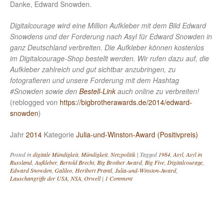
Danke, Edward Snowden.
Digitalcourage wird eine Million Aufkleber mit dem Bild Edward
Snowdens und der Forderung nach Asyl für Edward Snowden in
ganz Deutschland verbreiten. Die Aufkleber können kostenlos
im Digitalcourage-Shop bestellt werden. Wir rufen dazu auf, die
Aufkleber zahlreich und gut sichtbar anzubringen, zu
fotografieren und unsere Forderung mit dem Hashtag
#Snowden sowie den
Bestell-Link
auch online zu verbreiten!
(reblogged von
https://bigbrotherawards.de/2014/edward-
snowden
)
Jahr
2014
Kategorie
Julia-und-Winston-Award (Positivpreis)
Posted in
digitale Mündigkeit
,
Mündigkeit
,
Netzpolitik
|
Tagged
1984
,
Asyl
,
Asyl in
Russland
,
Aufkleber
,
Bertold Brecht
,
Big Brother Award
,
Big Five
,
Digitalcourage
,
Edward Snowden
,
Galileo
,
Heribert Prantl
,
Julia-und-Winston-Award
,
Lauschangriffe der USA
,
NSA
,
Orwell
|
1 Comment