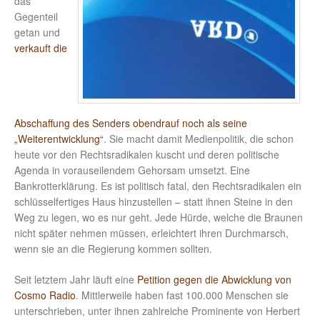
das
Gegenteil
getan und
verkauft die
Abschaffung des Senders obendrauf noch als seine
„Weiterentwicklung“
. Sie macht damit Medienpolitik, die schon
heute vor den Rechtsradikalen kuscht und deren politische
Agenda in vorauseilendem Gehorsam umsetzt. Eine
Bankrotterklärung. Es ist politisch fatal, den Rechtsradikalen ein
schlüsselfertiges Haus hinzustellen – statt ihnen Steine in den
Weg zu legen, wo es nur geht. Jede Hürde, welche die Braunen
nicht später nehmen müssen, erleichtert ihren Durchmarsch,
wenn sie an die Regierung kommen sollten.
Seit letztem Jahr läuft eine
Petition gegen die Abwicklung von
Cosmo Radio
. Mittlerweile haben fast 100.000 Menschen sie
unterschrieben, unter ihnen zahlreiche Prominente von Herbert