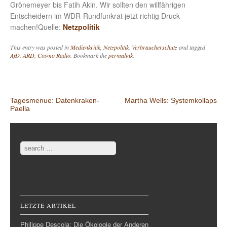
Grönemeyer bis Fatih Akin. Wir sollten den willfährigen
Entscheidern im WDR-Rundfunkrat jetzt richtig Druck
machen!Quelle:
Netzpolitik
This entry was posted in
Medienkritik
,
Netzpolitik
,
Verbraucherschutz
and tagged
AfD
,
ARD
,
Cosmo Radio
. Bookmark the
permalink
.
Post navigation
Tagesmenue: Datenkraken-
Martha Wells: Systemkollaps
Paella
Search
LETZTE ARTIKEL
Philippe Descola: Die Ökologie der Anderen