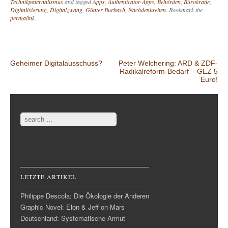
Technikpaternalismus
and tagged
Apps
,
Authenticator-Apps
,
Behörden
,
Bürokratie
,
Digitalisierung
,
Digitalzwang
,
Günter Burbach
,
Nachdenkseiten
. Bookmark the
permalink
.
Post navigation
Geheimer Digitalausschuss?
Peter Welchering: ARD & ZDF-
Radikalreform-Bedarf – GEZ 5
Euro!
Search
LETZTE ARTIKEL
Philippe Descola: Die Ökologie der Anderen
Graphic Novel: Elon & Jeff on Mars
Deutschland: Systematische Armut