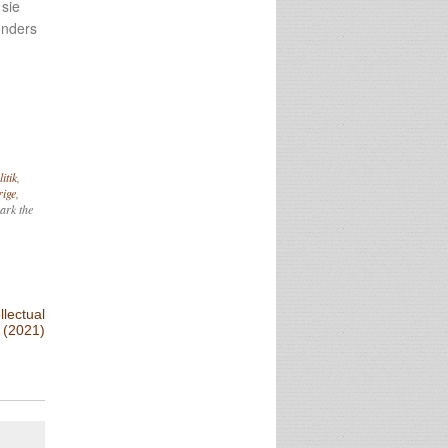
 sie
onders
itik
,
rige
,
ark the
llectual
(2021)