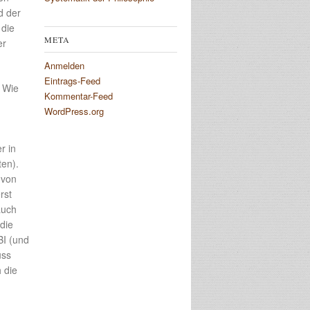
d der
 die
META
er
Anmelden
Eintrags-Feed
 Wie
Kommentar-Feed
WordPress.org
r in
ten).
 von
rst
auch
die
BI (und
uss
 die