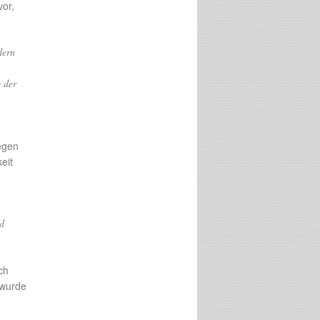
vor,
dern
e der
gegen
eit
nd
ch
 wurde