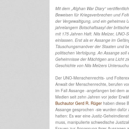
Mit dem „Afghan War Diary“ veröffentlic
Beweisen für Kriegsverbrechen und Fol
der Vergewaltigung, und ein geheimes U
jahrelangem Botschaftsasyl der britische
mit 175 Jahren Haft. Nils Melzer, UNO-Son
einlassen. Erst als er Assange im Gefän
Täuschungsmanöver der Staaten und begin
politischen Verfolgung. An Assange soll
Geheimnisse der Mächtigen ans Licht zie
Geschichte von Nils Melzers Untersuchu
Der UNO-Menschenrechts- und Folterexp
Anwalt der Menschenrechte, berufen von
im Fall Assange -angefangen bei dem a
Medien seit zehn Jahren vor jeder Erwäh
Buchautor Gerd R. Rüger
haben diese B
Assange gesprochen -sie wurden dafür al
hatten: Es war eine Justiz-Geheimdiensti
muss, manipulierte schwedische Justizak
Frauen zur Anpassung ihrer Aussagen an d