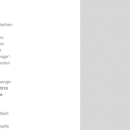
tischen
mo
ber
r
nage“-
London
ssange-
2010
en
disch
mpfte