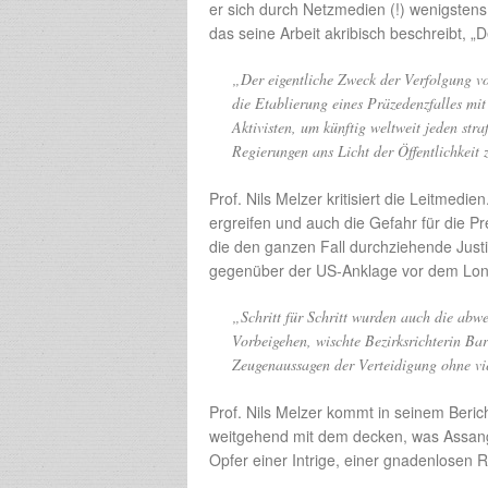
er sich durch Netzmedien (!) wenigstens
das seine Arbeit akribisch beschreibt, „
„
Der eigentliche Zweck der Verfolgung vo
die Etablierung eines Präzedenzfalles mi
Aktivisten, um künftig weltweit jeden str
Regierungen ans Licht der Öffentlichkeit 
Prof. Nils Melzer kritisiert die Leitmed
ergreifen und auch die Gefahr für die P
die den ganzen Fall durchziehende Justizwi
gegenüber der US-Anklage vor dem Lon
„
Schritt für Schritt wurden auch die abwe
Vorbeigehen, wischte Bezirksrichterin Ba
Zeugenaussagen der Verteidigung ohne vi
Prof. Nils Melzer kommt in seinem Bericht,
weitgehend mit dem decken, was Assang
Opfer einer Intrige, einer gnadenlosen