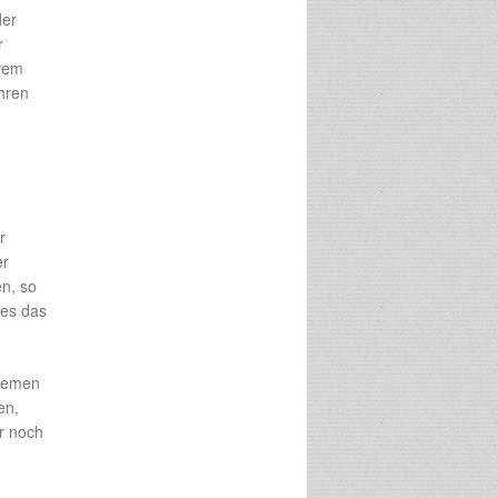
der
r
hrem
ahren
r
er
en, so
 es das
quemen
en,
er noch