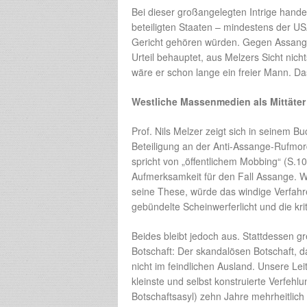
Bei dieser großangelegten Intrige hande
beteiligten Staaten – mindestens der US
Gericht gehören würden. Gegen Assange 
Urteil behauptet, aus Melzers Sicht nich
wäre er schon lange ein freier Mann. Das 
Westliche Massenmedien als Mittäter
Prof. Nils Melzer zeigt sich in seinem Bu
Beteiligung an der Anti-Assange-Rufmor
spricht von „öffentlichem Mobbing“ (S.1
Aufmerksamkeit für den Fall Assange. W
seine These, würde das windige Verfahre
gebündelte Scheinwerferlicht und die k
Beides bleibt jedoch aus. Stattdessen g
Botschaft: Der skandalösen Botschaft, d
nicht im feindlichen Ausland. Unsere Le
kleinste und selbst konstruierte Verfeh
Botschaftsasyl) zehn Jahre mehrheitlich 