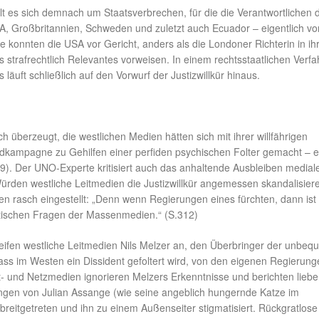
lt es sich demnach um Staatsverbrechen, für die die Verantwortlichen 
A, Großbritannien, Schweden und zuletzt auch Ecuador – eigentlich vo
konnten die USA vor Gericht, anders als die Londoner Richterin in i
ts strafrechtlich Relevantes vorweisen. In einem rechtsstaatlichen Verf
läuft schließlich auf den Vorwurf der Justizwillkür hinaus.
ch überzeugt, die westlichen Medien hätten sich mit ihrer willfährigen
dkampagne zu Gehilfen einer perfiden psychischen Folter gemacht – e
09). Der UNO-Experte kritisiert auch das anhaltende Ausbleiben medial
ürden westliche Leitmedien die Justizwillkür angemessen skandalisier
n rasch eingestellt: „Denn wenn Regierungen eines fürchten, dann ist
ritischen Fragen der Massenmedien.“ (S.312)
reifen westliche Leitmedien Nils Melzer an, den Überbringer der unbe
ass im Westen ein Dissident gefoltert wird, von den eigenen Regierung
it- und Netzmedien ignorieren Melzers Erkenntnisse und berichten lieb
lungen von Julian Assange (wie seine angeblich hungernde Katze im
breitgetreten und ihn zu einem Außenseiter stigmatisiert. Rückgratlose