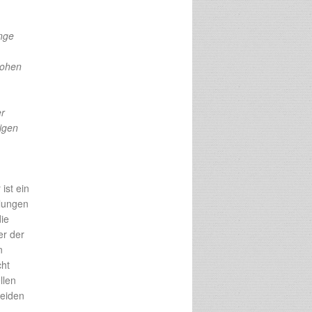
nge
rohen
er
zigen
ist ein
tlungen
ie
r der
n
cht
llen
beiden