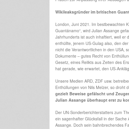
Wikileaksgründer im britischen Gua
London, Juni 2021. Im bestbewachten Kn
Guantánamo“, wird Julian Assange gefan
Jahrhunderts ist auch inhaftiert, weil
enthüllte, jenem US-Gulag also, den de
nicht die Verantwortlichen in den USA,
Dokumente – gutes Recht von Enthüllun
Gesetz, eines Relikts aus Zeiten des E
hat gerade, wie erwartet, den US-Ankläg
Unsere Medien ARD, ZDF usw. betreiben 
Enthüllungen von Nils Melzer, so droht 
gezielt Beweise gefälscht und Zeug
Julian Assange überhaupt erst zu kon
Der UN-Sonderberichterstatters zum Them
ein sagenhafter Glücksfall in der Sache
Assange. Doch sein bahnbrechendes Faz