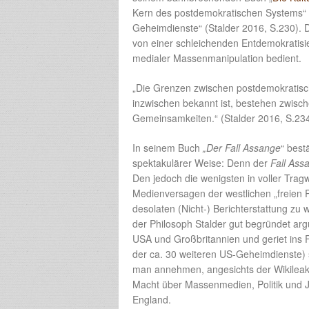
Kern des postdemokratischen Systems“ be
Geheimdienste“ (Stalder 2016, S.230). De
von einer schleichenden Entdemokratisi
medialer Massenmanipulation bedient.
„Die Grenzen zwischen postdemokratisc
inzwischen bekannt ist, bestehen zwisch
Gemeinsamkeiten.“ (Stalder 2016, S.23
In seinem Buch
„Der Fall Assange
“ best
spektakulärer Weise: Denn der
Fall Ass
Den jedoch die wenigsten in voller Trag
Medienversagen der westlichen „freien P
desolaten (Nicht-) Berichterstattung zu
der Philosoph Stalder gut begründet arg
USA und Großbritannien und geriet ins 
der ca. 30 weiteren US-Geheimdienste) 
man annehmen, angesichts der Wikileak
Macht über Massenmedien, Politik und Jus
England.