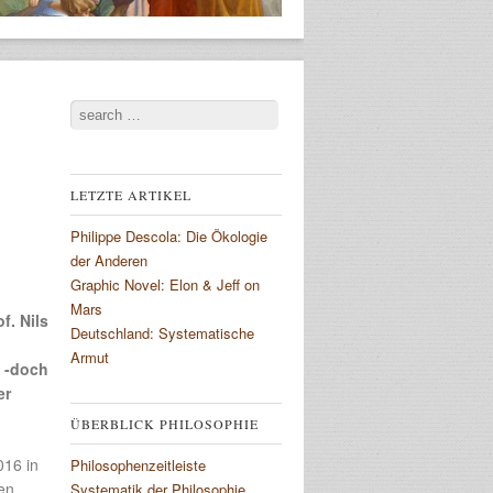
Search
LETZTE ARTIKEL
Philippe Descola: Die Ökologie
der Anderen
Graphic Novel: Elon & Jeff on
Mars
. Nils
Deutschland: Systematische
Armut
t -doch
er
ÜBERBLICK PHILOSOPHIE
016 in
Philosophenzeitleiste
ren
Systematik der Philosophie