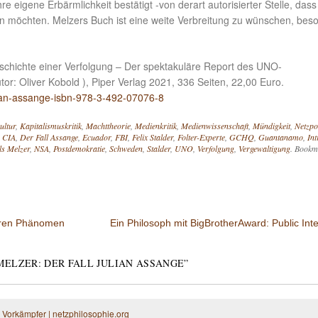
 eigene Erbärmlichkeit bestätigt -von derart autorisierter Stelle, dass
en möchten. Melzers Buch ist eine weite Verbreitung zu wünschen, bes
eschichte einer Verfolgung – Der spektakuläre Report des UNO-
utor: Oliver Kobold ), Piper Verlag 2021, 336 Seiten, 22,00 Euro.
ulian-assange-isbn-978-3-492-07076-8
ultur
,
Kapitalismuskritik
,
Machttheorie
,
Medienkritik
,
Medienwissenschaft
,
Mündigkeit
,
Netzpol
,
CIA
,
Der Fall Assange
,
Ecuador
,
FBI
,
Felix Stalder
,
Folter-Experte
,
GCHQ
,
Guantanamo
,
Int
ls Melzer
,
NSA
,
Postdemokratie
,
Schweden
,
Stalder
,
UNO
,
Verfolgung
,
Vergewaltigung
. Bookm
ären Phänomen
Ein Philosoph mit BigBrotherAward: Public Inte
MELZER: DER FALL JULIAN ASSANGE
”
 Vorkämpfer | netzphilosophie.org