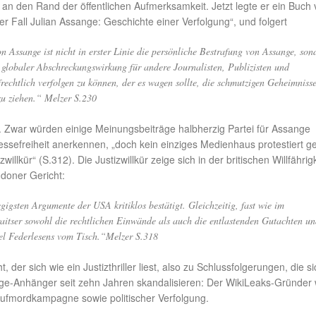
 an den Rand der öffentlichen Aufmerksamkeit. Jetzt legte er ein Buch 
Der Fall Julian Assange: Geschichte einer Verfolgung“, und folgert
n Assange ist nicht in erster Linie die persönliche Bestrafung von Assange, son
t globaler Abschreckungswirkung für andere Journalisten, Publizisten und
afrechtlich verfolgen zu können, der es wagen sollte, die schmutzigen Geheimniss
zu ziehen.“
Melzer S.230
ien. Zwar würden einige Meinungsbeiträge halbherzig Partei für Assange
ressefreiheit anerkennen, „doch kein einziges Medienhaus protestiert 
llkür“ (S.312). Die Justizwillkür zeige sich in der britischen Willfährigk
doner Gericht:
gigsten Argumente der USA kritiklos bestätigt. Gleichzeitig, fast wie im
raitser sowohl die rechtlichen Einwände als auch die entlastenden Gutachten u
el Federlesens vom Tisch.“
Melzer S.318
 der sich wie ein Justizthriller liest, also zu Schlussfolgerungen, die si
e-Anhänger seit zehn Jahren skandalisieren: Der WikiLeaks-Gründer
 Rufmordkampagne sowie politischer Verfolgung.