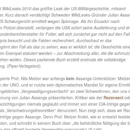
ht WikiLeaks 2010 das größte Leak der US-Militärgeschichte, mitsamt
ter. Kurz danach verdächtigt Schweden WikiLeaks-Gründer Julian Assa
S-Schwurgericht ermittelt wegen Spionage. Als ihn Ecuador nach
n Polizei überstellt, verlangen die USA sofort seine Auslieferung und d
derberichterstatter für Folter, will sich zunächst gar nicht auf den Fall
gnis besucht und die Fakten recherchiert, durchschaut er das
nt den Fall als das zu sehen, was er wirklich ist: die Geschichte ein
 ein Exempel statuiert werden – zur Abschreckung aller, die die schmut
hen wollen. Dieses packende Buch erzählt erstmals die vollständige
ng.
(Piper-Verlagstext)
erte Prof. Nils Melzer war anfangs
kein
Assange-Unterstützer. Melzer 
 der UNO, und er nutzte sein diplomatisches Mandat für eigene Ermit
ngeblichen „Vergewaltigungsverdacht“ an zwei Schwedinnen, den uns d
nung von Julian Assange präsentierten. Kritiker wie der
Rezensent
ode
ezichtigungen niemals geglaubt und immer von einer CIA-Intrige gege
s „Verschwörungstheoretiker“ denunziert. Nun zeigt sich, dass wir Re
ntrige gegen Assange. Denn Prof. Melzer findet, wie er entsetzt festste
ten, und schreibt in seinem Buch über „die behördliche Nötigung der 
as offiziell forcierte Vergewaltigungsnarrativ“ (S.149).