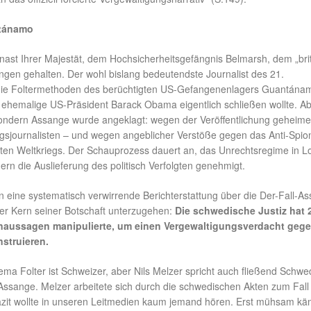
ntánamo
ast Ihrer Majestät, dem Hochsicherheitsgefängnis Belmarsh, dem „bri
gen gehalten. Der wohl bislang bedeutendste Journalist des 21.
 er die Foltermethoden des berüchtigten US-Gefangenenlagers Guantána
r ehemalige US-Präsident Barack Obama eigentlich schließen wollte. A
 sondern Assange wurde angeklagt: wegen der Veröffentlichung geheime
gsjournalisten – und wegen angeblicher Verstöße gegen das Anti-Spio
rsten Weltkriegs. Der Schauprozess dauert an, das Unrechtsregime in 
ern die Auslieferung des politisch Verfolgten genehmigt.
eine systematisch verwirrende Berichterstattung über die Der-Fall-A
der Kern seiner Botschaft unterzugehen:
Die schwedische Justiz hat 
enaussagen manipulierte, um einen Vergewaltigungsverdacht geg
struieren.
a Folter ist Schweizer, aber Nils Melzer spricht auch fließend Schwe
 Assange. Melzer arbeitete sich durch die schwedischen Akten zum Fall
it wollte in unseren Leitmedien kaum jemand hören. Erst mühsam kä