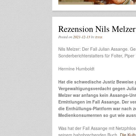
Rezension Nils Melzer:
Posted on
2021-12-13
by
tyyxx
Nils Melzer: Der Fall Julian Assange. G
Sonderberichterstatters für Folter, Pipe
Hermine Humboldt
Hat die schwedische Justiz Beweise
Vergewaltigungsverdacht gegen Juli
Melzer war anfangs kein Assange-Unte
Ermittlungen im Fall Assange.
Der ve
die Enthüllungs-Plattform war nach
Medienkonsumenten so gut wie ausra
Was hat der Fall Assange mit Netzphilo
seinem bahnbrechenden Buch „
Die Kultu