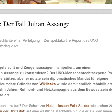
 Der Fall Julian Assange
eschichte einer Verfolgung – Der spektakuläre Report des UNO-
r Verlag 2021
 gefälscht und Zeugenaussagen manipuliert, um einen
an Assange zu konstruieren
?
Der UNO-Menschenrechtsexperte Prof
rstützer, aber er nutzte sein diplomatisches Mandat für eigene
rleumdete Gründer von
Wikileaks
wurde damit endlich rehabilitier
 zehn Jahren Rufmord- und Hetzkampagne aus dem Bewusstsein d
diert.
sophie zu tun? Der Schweizer
Netzphilosoph Felix Stalder
wies schon 2
r der Digitalität
“ auf eine westliche Machtelite hin, die er als „den inne