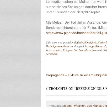
Leitmedien sehen bei Melzer nun wohl ihre
nur peinliches Schweigen darüber breit
unter Freunden der Netzphilosophie.
Nils Melzer: Der Fall Julian Assange. G
Sonderberichterstatters für Folter, (Mita
https://www.piper.de/buecher/der-fall-j
This entry was posted in
digitale Mündigkeit
,
Hackerk
Technikpaternalismus
and tagged
Assange
,
Belmarsh
Justizskandal
,
Kriegsverbrechen
,
Menschenrechte
,
Ni
permalink
.
Post navigation
Propaganda – Exkurs zu einem ubiquit
6 THOUGHTS ON “
REZENSION NILS 
Pingback:
Stephan Weichert, Leif Kramp: Die