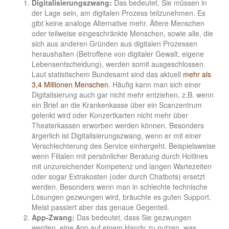
Digitalisierungszwang:
Das bedeutet, Sie müssen in
der Lage sein, am digitalen Prozess teilzunehmen. Es
gibt keine analoge Alternative mehr. Ältere Menschen
oder teilweise eingeschränkte Menschen, sowie alle, die
sich aus anderen Gründen aus digitalen Prozessen
heraushalten (Betroffene von digitaler Gewalt, eigene
Lebensentscheidung), werden somit ausgeschlossen.
Laut statistischem Bundesamt sind das aktuell
mehr als
3,4 Millionen Menschen
. Häufig kann man sich einer
Digitalisierung auch gar nicht mehr entziehen, z.B. wenn
ein Brief an die Krankenkasse über ein Scanzentrum
gelenkt wird oder Konzertkarten nicht mehr über
Theaterkassen erworben werden können. Besonders
ärgerlich ist Digitalisierungszwang, wenn er mit einer
Verschlechterung des Service einhergeht. Beispielsweise
wenn Filialen mit persönlicher Beratung durch Hotlines
mit unzureichender Kompetenz und langen Wartezeiten
oder sogar Extrakosten (oder durch Chatbots) ersetzt
werden. Besonders wenn man in schlechte technische
Lösungen gezwungen wird, bräuchte es guten Support.
Meist passiert aber das genaue Gegenteil.
App-Zwang:
Das bedeutet, dass Sie gezwungen
werden, eine App auf einem Handy zu nutzen, was