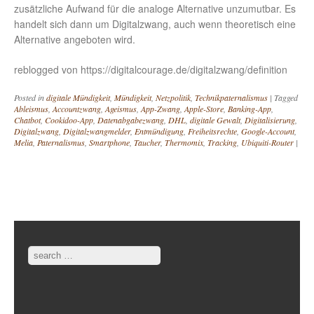
zusätzliche Aufwand für die analoge Alternative unzumutbar. Es
handelt sich dann um Digitalzwang, auch wenn theoretisch eine
Alternative angeboten wird.
reblogged von https://digitalcourage.de/digitalzwang/definition
Posted in
digitale Mündigkeit
,
Mündigkeit
,
Netzpolitik
,
Technikpaternalismus
|
Tagged
Ableismus
,
Accountzwang
,
Ageismus
,
App-Zwang
,
Apple-Store
,
Banking-App
,
Chatbot
,
Cookidoo-App
,
Datenabgabezwang
,
DHL
,
digitale Gewalt
,
Digitalisierung
,
Digitalzwang
,
Digitalzwangmelder
,
Entmündigung
,
Freiheitsrechte
,
Google-Account
,
Melia
,
Paternalismus
,
Smartphone
,
Taucher
,
Thermomix
,
Tracking
,
Ubiquiti-Router
|
Post navigation
Search