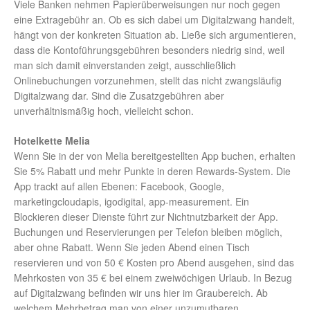
Viele Banken nehmen Papierüberweisungen nur noch gegen
eine Extragebühr an. Ob es sich dabei um Digitalzwang handelt,
hängt von der konkreten Situation ab. Ließe sich argumentieren,
dass die Kontoführungsgebühren besonders niedrig sind, weil
man sich damit einverstanden zeigt, ausschließlich
Onlinebuchungen vorzunehmen, stellt das nicht zwangsläufig
Digitalzwang dar. Sind die Zusatzgebühren aber
unverhältnismäßig hoch, vielleicht schon.
Hotelkette Melia
Wenn Sie in der von Melia bereitgestellten App buchen, erhalten
Sie 5% Rabatt und mehr Punkte in deren Rewards-System. Die
App trackt auf allen Ebenen: Facebook, Google,
marketingcloudapis, igodigital, app-measurement. Ein
Blockieren dieser Dienste führt zur Nichtnutzbarkeit der App.
Buchungen und Reservierungen per Telefon bleiben möglich,
aber ohne Rabatt. Wenn Sie jeden Abend einen Tisch
reservieren und von 50 € Kosten pro Abend ausgehen, sind das
Mehrkosten von 35 € bei einem zweiwöchigen Urlaub. In Bezug
auf Digitalzwang befinden wir uns hier im Graubereich. Ab
welchem Mehrbetrag man von einer unzumutbaren