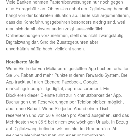
Viele Banken nehmen Papierüberweisungen nur noch gegen
eine Extragebühr an. Ob es sich dabei um Digitalzwang handelt,
hängt von der konkreten Situation ab. Ließe sich argumentieren,
dass die Kontoführungsgebühren besonders niedrig sind, weil
man sich damit einverstanden zeigt, ausschließlich
Onlinebuchungen vorzunehmen, stellt das nicht zwangsläufig
Digitalzwang dar. Sind die Zusatzgebühren aber
unverhältnismäßig hoch, vielleicht schon.
Hotelkette Melia
Wenn Sie in der von Melia bereitgestellten App buchen, erhalten
Sie 5% Rabatt und mehr Punkte in deren Rewards-System. Die
App trackt auf allen Ebenen: Facebook, Google,
marketingcloudapis, igodigital, app-measurement. Ein
Blockieren dieser Dienste führt zur Nichtnutzbarkeit der App.
Buchungen und Reservierungen per Telefon bleiben möglich,
aber ohne Rabatt. Wenn Sie jeden Abend einen Tisch
reservieren und von 50 € Kosten pro Abend ausgehen, sind das
Mehrkosten von 35 € bei einem zweiwöchigen Urlaub. In Bezug
auf Digitalzwang befinden wir uns hier im Graubereich. Ab
welchem Mehrbetrag man von einer unzumutbaren