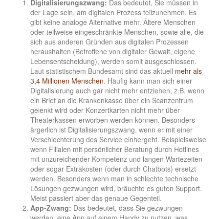
Digitalisierungszwang:
Das bedeutet, Sie müssen in
der Lage sein, am digitalen Prozess teilzunehmen. Es
gibt keine analoge Alternative mehr. Ältere Menschen
oder teilweise eingeschränkte Menschen, sowie alle, die
sich aus anderen Gründen aus digitalen Prozessen
heraushalten (Betroffene von digitaler Gewalt, eigene
Lebensentscheidung), werden somit ausgeschlossen.
Laut statistischem Bundesamt sind das aktuell
mehr als
3,4 Millionen Menschen
. Häufig kann man sich einer
Digitalisierung auch gar nicht mehr entziehen, z.B. wenn
ein Brief an die Krankenkasse über ein Scanzentrum
gelenkt wird oder Konzertkarten nicht mehr über
Theaterkassen erworben werden können. Besonders
ärgerlich ist Digitalisierungszwang, wenn er mit einer
Verschlechterung des Service einhergeht. Beispielsweise
wenn Filialen mit persönlicher Beratung durch Hotlines
mit unzureichender Kompetenz und langen Wartezeiten
oder sogar Extrakosten (oder durch Chatbots) ersetzt
werden. Besonders wenn man in schlechte technische
Lösungen gezwungen wird, bräuchte es guten Support.
Meist passiert aber das genaue Gegenteil.
App-Zwang:
Das bedeutet, dass Sie gezwungen
werden, eine App auf einem Handy zu nutzen, was