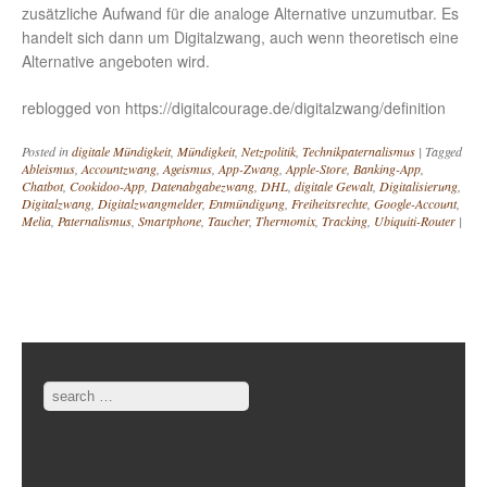
zusätzliche Aufwand für die analoge Alternative unzumutbar. Es
handelt sich dann um Digitalzwang, auch wenn theoretisch eine
Alternative angeboten wird.
reblogged von https://digitalcourage.de/digitalzwang/definition
Posted in
digitale Mündigkeit
,
Mündigkeit
,
Netzpolitik
,
Technikpaternalismus
|
Tagged
Ableismus
,
Accountzwang
,
Ageismus
,
App-Zwang
,
Apple-Store
,
Banking-App
,
Chatbot
,
Cookidoo-App
,
Datenabgabezwang
,
DHL
,
digitale Gewalt
,
Digitalisierung
,
Digitalzwang
,
Digitalzwangmelder
,
Entmündigung
,
Freiheitsrechte
,
Google-Account
,
Melia
,
Paternalismus
,
Smartphone
,
Taucher
,
Thermomix
,
Tracking
,
Ubiquiti-Router
|
Post navigation
Search