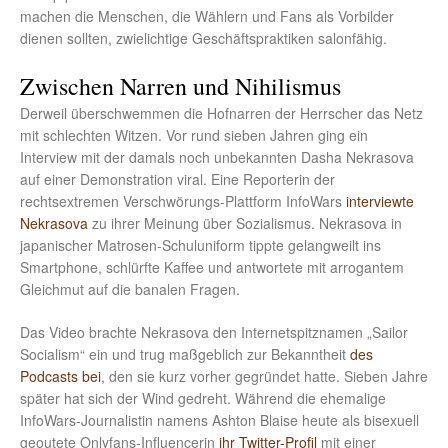
machen die Menschen, die Wählern und Fans als Vorbilder
dienen sollten, zwielichtige Geschäftspraktiken salonfähig.
Zwischen Narren und Nihilismus
Derweil überschwemmen die Hofnarren der Herrscher das Netz
mit schlechten Witzen. Vor rund sieben Jahren ging ein
Interview mit der damals noch unbekannten Dasha Nekrasova
auf einer Demonstration viral. Eine Reporterin der
rechtsextremen Verschwörungs-Plattform InfoWars
interviewte
Nekrasova
zu ihrer Meinung über Sozialismus. Nekrasova in
japanischer Matrosen-Schuluniform tippte gelangweilt ins
Smartphone, schlürfte Kaffee und antwortete mit arrogantem
Gleichmut auf die banalen Fragen.
Das Video brachte Nekrasova den Internetspitznamen „Sailor
Socialism“ ein und trug maßgeblich zur Bekanntheit
des
Podcasts bei
, den sie kurz vorher gegründet hatte. Sieben Jahre
später hat sich der Wind gedreht. Während die ehemalige
InfoWars-Journalistin namens Ashton Blaise heute als bisexuell
geoutete Onlyfans-Influencerin
ihr Twitter-Profil
mit einer