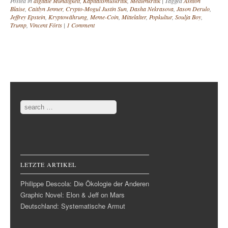
Posted in
digitale Mündigkeit
,
Kapitalismuskritik
,
Medienkritik
|
Tagged
Ashton
Blaise
,
Caitlyn Jenner
,
Crypto-Mogul Justin Sun
,
Dasha Nekrasova
,
Jason Derulo
,
Jeffrey Epstein
,
Kryptowährung
,
Meme-Coin
,
Mittelalter
,
Popkultur
,
Soulja Boy
,
Trump
,
Vincent Förts
|
1 Comment
Post navigation
Search
LETZTE ARTIKEL
Philippe Descola: Die Ökologie der Anderen
Graphic Novel: Elon & Jeff on Mars
Deutschland: Systematische Armut