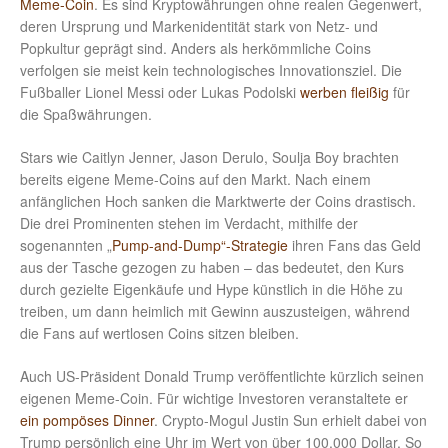
Meme-Coin
. Es sind Kryptowährungen ohne realen Gegenwert,
deren Ursprung und Markenidentität stark von Netz- und
Popkultur geprägt sind. Anders als herkömmliche Coins
verfolgen sie meist kein technologisches Innovationsziel. Die
Fußballer Lionel Messi oder Lukas Podolski
werben fleißig
für
die Spaßwährungen.
Stars wie Caitlyn Jenner, Jason Derulo, Soulja Boy brachten
bereits eigene Meme-Coins auf den Markt. Nach einem
anfänglichen Hoch sanken die Marktwerte der Coins drastisch.
Die drei Prominenten stehen im Verdacht, mithilfe der
sogenannten „
Pump-and-Dump“-Strategie
ihren Fans das Geld
aus der Tasche gezogen zu haben – das bedeutet, den Kurs
durch gezielte Eigenkäufe und Hype künstlich in die Höhe zu
treiben, um dann heimlich mit Gewinn auszusteigen, während
die Fans auf wertlosen Coins sitzen bleiben.
Auch US-Präsident Donald Trump veröffentlichte kürzlich seinen
eigenen Meme-Coin. Für wichtige Investoren veranstaltete er
ein pompöses Dinner
. Crypto-Mogul Justin Sun erhielt dabei von
Trump persönlich eine Uhr im Wert von über 100.000 Dollar. So