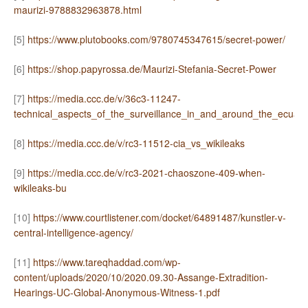
maurizi-9788832963878.html
[5]
https://www.plutobooks.com/9780745347615/secret-power/
[6]
https://shop.papyrossa.de/Maurizi-Stefania-Secret-Power
[7]
https://media.ccc.de/v/36c3-11247-
technical_aspects_of_the_surveillance_in_and_around_the_ecua
[8]
https://media.ccc.de/v/rc3-11512-cia_vs_wikileaks
[9]
https://media.ccc.de/v/rc3-2021-chaoszone-409-when-
wikileaks-bu
[10]
https://www.courtlistener.com/docket/64891487/kunstler-v-
central-intelligence-agency/
[11]
https://www.tareqhaddad.com/wp-
content/uploads/2020/10/2020.09.30-Assange-Extradition-
Hearings-UC-Global-Anonymous-Witness-1.pdf