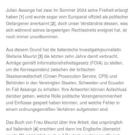
Julian Assange hat zwar im Sommer 2024 seine Freiheit erlangt
haben [
1
] und wurde sogar vom Europarat offiziell als politischer
Gefangener anerkannt [
2
], doch unser Verständnis dessen, was
sich während seines langwierigen Rechtsstreits ereignet hat, ist
noch immer unvollkommen.
Aus diesem Grund hat die italienische Investigativjournalistin
Stefania Maurizi [
3
] die letzten zehn Jahre damit verbracht,
Anträge gemäß Informationsfreiheitsgesetz (FOIA) zu stellen,
um die Korrespondenz zwischen der britischen
Staatsanwaltschaft (Crown Prosecution Service, CPS) und
Behörden in den Vereinigten Staaten, Schweden und Ecuador
im Fall Assange zu erhalten. Ihre Antworten können Aufschluss
darüber geben, welche Rolle politische Voreingenommenheit
und Einflüsse gespielt haben könnten, und welche Fehler in
einem ordnungsgemäßen Verfahren aufgetreten sind.
Das Buch von Frau Maurizi über ihre Arbeit, das ursprünglich
auf Italienisch [
4
] erschien und dann ins Englische übersetzt