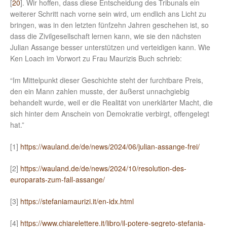
[
20
]. Wir hoffen, dass diese Entscheidung des Tribunals ein
weiterer Schritt nach vorne sein wird, um endlich ans Licht zu
bringen, was in den letzten fünfzehn Jahren geschehen ist, so
dass die Zivilgesellschaft lernen kann, wie sie den nächsten
Julian Assange besser unterstützen und verteidigen kann. Wie
Ken Loach im Vorwort zu Frau Maurizis Buch schrieb:
“Im Mittelpunkt dieser Geschichte steht der furchtbare Preis,
den ein Mann zahlen musste, der äußerst unnachgiebig
behandelt wurde, weil er die Realität von unerklärter Macht, die
sich hinter dem Anschein von Demokratie verbirgt, offengelegt
hat.”
[1]
https://wauland.de/de/news/2024/06/julian-assange-frei/
[2]
https://wauland.de/de/news/2024/10/resolution-des-
europarats-zum-fall-assange/
[3]
https://stefaniamaurizi.it/en-idx.html
[4]
https://www.chiarelettere.it/libro/il-potere-segreto-stefania-