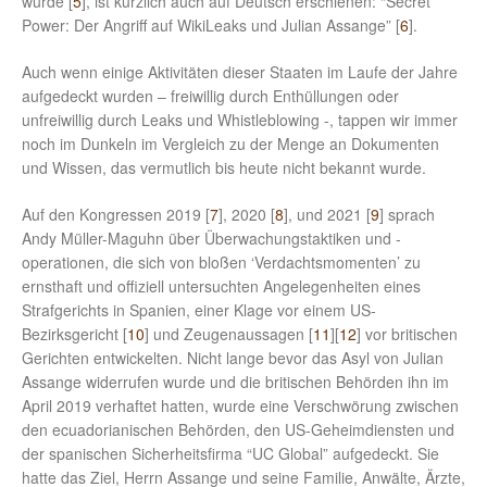
wurde [
5
], ist kürzlich auch auf Deutsch erschienen: “Secret
Power: Der Angriff auf WikiLeaks und Julian Assange” [
6
].
Auch wenn einige Aktivitäten dieser Staaten im Laufe der Jahre
aufgedeckt wurden – freiwillig durch Enthüllungen oder
unfreiwillig durch Leaks und Whistleblowing -, tappen wir immer
noch im Dunkeln im Vergleich zu der Menge an Dokumenten
und Wissen, das vermutlich bis heute nicht bekannt wurde.
Auf den Kongressen 2019 [
7
], 2020 [
8
], und 2021 [
9
] sprach
Andy Müller-Maguhn über Überwachungstaktiken und -
operationen, die sich von bloßen ‘Verdachtsmomenten’ zu
ernsthaft und offiziell untersuchten Angelegenheiten eines
Strafgerichts in Spanien, einer Klage vor einem US-
Bezirksgericht [
10
] und Zeugenaussagen [
11
][
12
] vor britischen
Gerichten entwickelten. Nicht lange bevor das Asyl von Julian
Assange widerrufen wurde und die britischen Behörden ihn im
April 2019 verhaftet hatten, wurde eine Verschwörung zwischen
den ecuadorianischen Behörden, den US-Geheimdiensten und
der spanischen Sicherheitsfirma “UC Global” aufgedeckt. Sie
hatte das Ziel, Herrn Assange und seine Familie, Anwälte, Ärzte,