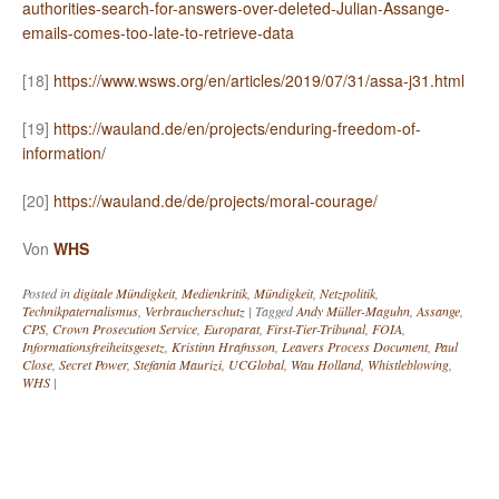
authorities-search-for-answers-over-deleted-Julian-Assange-
emails-comes-too-late-to-retrieve-data
[18]
https://www.wsws.org/en/articles/2019/07/31/assa-j31.html
[19]
https://wauland.de/en/projects/enduring-freedom-of-
information/
[20]
https://wauland.de/de/projects/moral-courage/
Von
WHS
Posted in
digitale Mündigkeit
,
Medienkritik
,
Mündigkeit
,
Netzpolitik
,
Technikpaternalismus
,
Verbraucherschutz
|
Tagged
Andy Müller-Maguhn
,
Assange
,
CPS
,
Crown Prosecution Service
,
Europarat
,
First-Tier-Tribunal
,
FOIA
,
Informationsfreiheitsgesetz
,
Kristinn Hrafnsson
,
Leavers Process Document
,
Paul
Close
,
Secret Power
,
Stefania Maurizi
,
UCGlobal
,
Wau Holland
,
Whistleblowing
,
WHS
|