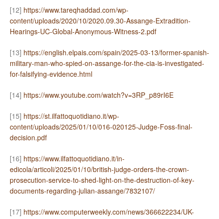
[12]
https://www.tareqhaddad.com/wp-
content/uploads/2020/10/2020.09.30-Assange-Extradition-
Hearings-UC-Global-Anonymous-Witness-2.pdf
[13]
https://english.elpais.com/spain/2025-03-13/former-spanish-
military-man-who-spied-on-assange-for-the-cia-is-investigated-
for-falsifying-evidence.html
[14]
https://www.youtube.com/watch?v=3RP_p89rI6E
[15]
https://st.ilfattoquotidiano.it/wp-
content/uploads/2025/01/10/016-020125-Judge-Foss-final-
decision.pdf
[16]
https://www.ilfattoquotidiano.it/in-
edicola/articoli/2025/01/10/british-judge-orders-the-crown-
prosecution-service-to-shed-light-on-the-destruction-of-key-
documents-regarding-julian-assange/7832107/
[17]
https://www.computerweekly.com/news/366622234/UK-