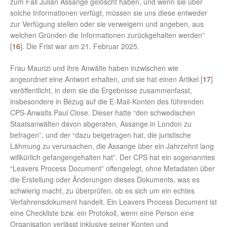
zum Fall Julian Assange gelöscht haben, und wenn sie über
solche Informationen verfügt, müssen sie uns diese entweder
zur Verfügung stellen oder sie verweigern und angeben, aus
welchen Gründen die Informationen zurückgehalten werden”
[
16
]. Die Frist war am 21. Februar 2025.
Frau Maurizi und ihre Anwälte haben inzwischen wie
angeordnet eine Antwort erhalten, und sie hat einen Artikel [
17
]
veröffentlicht, in dem sie die Ergebnisse zusammenfasst,
insbesondere in Bezug auf die E-Mail-Konten des führenden
CPS-Anwalts Paul Close. Dieser hatte “den schwedischen
Staatsanwälten davon abgeraten, Assange in London zu
befragen”, und der “dazu beigetragen hat, die juristische
Lähmung zu verursachen, die Assange über ein Jahrzehnt lang
willkürlich gefangengehalten hat”. Der CPS hat ein sogenanntes
“Leavers Process Document” offengelegt, ohne Metadaten über
die Erstellung oder Änderungen dieses Dokuments, was es
schwierig macht, zu überprüfen, ob es sich um ein echtes
Verfahrensdokument handelt. Ein Leavers Process Document ist
eine Checkliste bzw. ein Protokoll, wenn eine Person eine
Organisation verlässt inklusive seiner Konten und