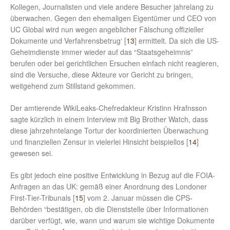
Kollegen, Journalisten und viele andere Besucher jahrelang zu
überwachen. Gegen den ehemaligen Eigentümer und CEO von
UC Global wird nun wegen angeblicher Fälschung offizieller
Dokumente und Verfahrensbetrug‘ [
13
] ermittelt. Da sich die US-
Geheimdienste immer wieder auf das “Staatsgeheimnis”
berufen oder bei gerichtlichen Ersuchen einfach nicht reagieren,
sind die Versuche, diese Akteure vor Gericht zu bringen,
weitgehend zum Stillstand gekommen.
Der amtierende WikiLeaks-Chefredakteur Kristinn Hrafnsson
sagte kürzlich in einem Interview mit Big Brother Watch, dass
diese jahrzehntelange Tortur der koordinierten Überwachung
und finanziellen Zensur in vielerlei Hinsicht beispiellos [
14
]
gewesen sei.
Es gibt jedoch eine positive Entwicklung in Bezug auf die FOIA-
Anfragen an das UK: gemäß einer Anordnung des Londoner
First-Tier-Tribunals [
15
] vom 2. Januar müssen die CPS-
Behörden “bestätigen, ob die Dienststelle über Informationen
darüber verfügt, wie, wann und warum sie wichtige Dokumente