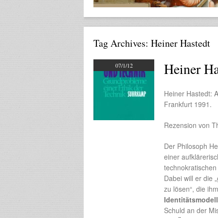
Tag Archives:
Heiner Hastedt
Heiner Ha
07/1/12
Heiner Hastedt: 
Frankfurt 1991.
Rezension von T
Der Philosoph Hei
einer aufkläreri
technokratischen
Dabei will er di
zu lösen“, die ih
Identitätsmodell
Schuld an der Mi