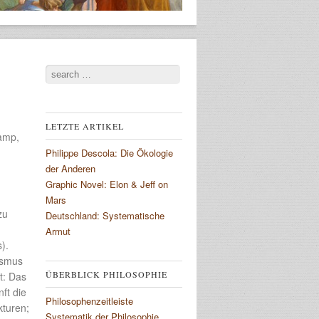
Search
LETZTE ARTIKEL
kamp,
Philippe Descola: Die Ökologie
der Anderen
Graphic Novel: Elon & Jeff on
Mars
zu
Deutschland: Systematische
Armut
).
ismus
ÜBERBLICK PHILOSOPHIE
t: Das
nft die
Philosophenzeitleiste
kturen;
Systematik der Philosophie