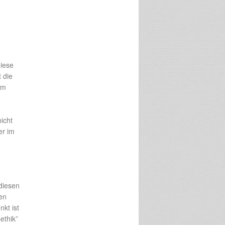
diese
 die
im
icht
er im
diesen
en
kt ist
ethik”