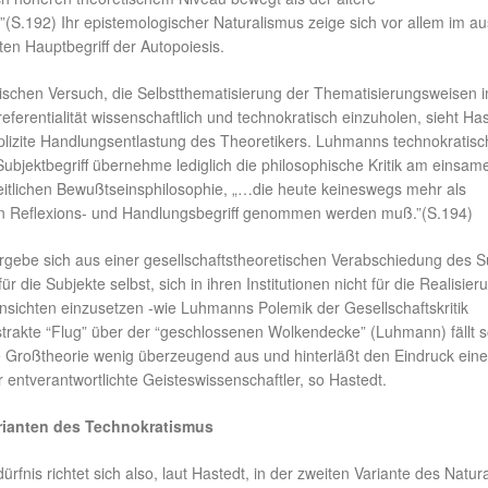
(S.192) Ihr epistemologischer Naturalismus zeige sich vor allem im au
rten Hauptbegriff der Autopoiesis.
ischen Versuch, die Selbstthematisierung der Thematisierungsweisen 
referentialität wissenschaftlich und technokratisch einzuholen, sieht Ha
mplizite Handlungsentlastung des Theoretikers. Luhmanns technokratisc
Subjektbegriff übernehme lediglich die philosophische Kritik am einsam
eitlichen Bewußtseinsphilosophie, „…die heute keineswegs mehr als
n Reflexions- und Handlungsbegriff genommen werden muß.”(S.194)
rgebe sich aus einer gesellschaftstheoretischen Verabschiedung des S
r die Subjekte selbst, sich in ihren Institutionen nicht für die Realisier
insichten einzusetzen -wie Luhmanns Polemik der Gesellschaftskritik
strakte “Flug” über der “geschlossenen Wolkendecke” (Luhmann) fällt s
e Großtheorie wenig überzeugend aus und hinterläßt den Eindruck eine
r entverantwortlichte Geisteswissenschaftler, so Hastedt.
rianten des Technokratismus
fnis richtet sich also, laut Hastedt, in der zweiten Variante des Natur