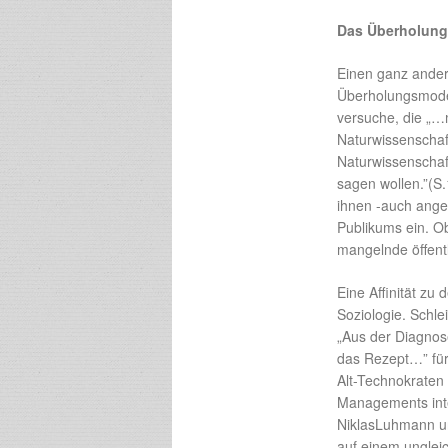
Das Überholung
Einen ganz andere
Überholungsmodel
versuche, die „…
Naturwissenschaf
Naturwissenschaf
sagen wollen.”(S.
ihnen -auch ange
Publikums ein. Ob
mangelnde öffentl
Eine Affinität zu
Soziologie. Schl
„Aus der Diagnos
das Rezept…” für
Alt-Technokraten 
Managements inte
NiklasLuhmann un
auf einem unglei