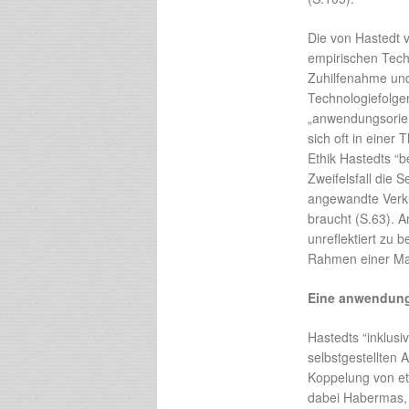
Die von Hastedt v
empirischen Tech
Zuhilfenahme und 
Technologiefolgen
„anwendungsorien
sich oft in einer
Ethik Hastedts “
Zweifelsfall die 
angewandte Verkü
braucht (S.63). A
unreflektiert zu
Rahmen einer Mar
Eine anwendungs
Hastedts “inklusi
selbstgestellten
Koppelung von et
dabei Habermas, 