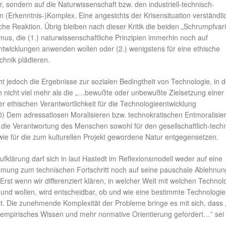
ur, sondern auf die Naturwissenschaft bzw. den industriell-technisch-
n (Erkenntnis-)Komplex. Eine angesichts der Krisensituation verständli
iche Reaktion. Übrig bleiben nach dieser Kritik die beiden „Schrumpfvar
us, die (1.) naturwissenschaftliche Prinzipien immerhin noch auf
ntwicklungen anwenden wollen oder (2.) wenigstens für eine ethische
echnik plädieren.
ht jedoch die Ergebnisse zur sozialen Bedingtheit von Technologie, in d
h nicht viel mehr als die „…bewußte oder unbewußte Zielsetzung einer
er ethischen Verantwortlichkeit für die Technologieentwicklung
) Dem adressatlosen Moralisieren bzw. technokratischen Entmoralisier
die Verantwortung des Menschen sowohl für den gesellschaftlich-tech
e für die zum kulturellen Projekt gewordene Natur entgegensetzen.
ufklärung darf sich in laut Hastedt im Reflexionsmodell weder auf eine
mung zum technischen Fortschritt noch auf seine pauschale Ablehnun
 Erst wenn wir differenziert klären, in welcher Welt mit welchen Technol
 und wollen, wird entscheidbar, ob und wie eine bestimmte Technologie
t. Die zunehmende Komplexität der Probleme bringe es mit sich, dass
r empirisches Wissen und mehr normative Orientierung gefordert…” sei