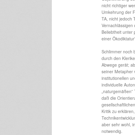
nicht richtiger we
Umkehrung der For
TA, nicht jedoch 
Vernachlässigen 
Beliebtheit unter
einer Ökodiktatur
Schlimmer noch be
durch den Klerik
Abwege gerät; ab
seiner Metapher 
institutionellen 
individuelle Auto
„naturgemäßen” T
daß die Orientier
gesellschaftliche
Kritik zu erklären
Technikentwicklun
aber sehr wohl, i
notwendig.