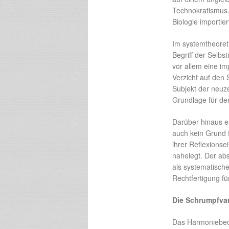
Technokratismus.”
Biologie importie
Im systemtheoret
Begriff der Selbst
vor allem eine i
Verzicht auf den 
Subjekt der neuz
Grundlage für de
Darüber hinaus e
auch kein Grund fü
ihrer Reflexionse
nahelegt. Der ab
als systematisch
Rechtfertigung fü
Die Schrumpfva
Das Harmoniebedür