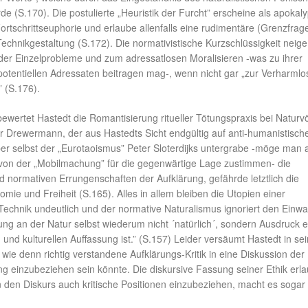
rde (S.170). Die postulierte „Heuristik der Furcht” erscheine als apokal
tschrittseuphorie und erlaube allenfalls eine rudimentäre (Grenzfrag
Technikgestaltung (S.172). Die normativistische Kurzschlüssigkeit neig
der Einzelprobleme und zum adressatlosen Moralisieren -was zu ihrer
 potentiellen Adressaten beitragen mag-, wenn nicht gar „zur Verharml
” (S.176).
wertet Hastedt die Romantisierung ritueller Tötungspraxis bei Naturv
er Drewermann, der aus Hastedts Sicht endgültig auf anti-humanistisch
er selbst der „Eurotaoismus” Peter Sloterdijks untergrabe -möge man 
von der „Mobilmachung” für die gegenwärtige Lage zustimmen- die
und normativen Errungenschaften der Aufklärung, gefährde letztlich die
nomie und Freiheit (S.165). Alles in allem bleiben die Utopien einer
echnik undeutlich und der normative Naturalismus ignoriert den Einw
ung an der Natur selbst wiederum nicht ´natürlich´, sondern Ausdruck e
n und kulturellen Auffassung ist.” (S.157) Leider versäumt Hastedt in se
, wie denn richtig verstandene Aufklärungs-Kritik in eine Diskussion der
g einzubeziehen sein könnte. Die diskursive Fassung seiner Ethik erla
n den Diskurs auch kritische Positionen einzubeziehen, macht es sogar