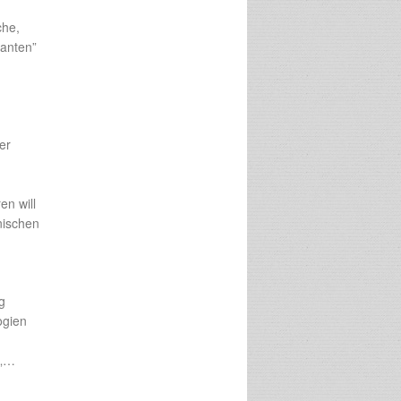
che,
ianten”
er
en will
nischen
g
ogien
 „…