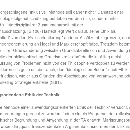
orgeschlagene “inklusive” Methode soll daher nicht “…anstatt einer
nologiefolgenabschätzung betrieben werden (…), sondern unter
in interdisziplinärer Zusammenarbeit mit der
abschätzung.”(S.106) Hastedt legt Wert darauf, seine Ethik als
tiert” von der „Praxisorientierung” anderer Ansätze abzugrenzen, da 
 Theorieorientierung an Hegel und Marx erschöpft habe. Trotzdem betont
bei ihrer Gradwanderung zwischen Grundsatzreflexion und Anwendung 
Seite der philosophischen Grundsatzreflexion” da die im Alltag meist
rzung von Problemen nicht von der Philosophie verdoppelt zu werden
ndererseits gelte es aber auch, den “ideologischen Bedarf” nach Ethik n
 befriedigen, wie er aus Gründen der Abschiebung von Verantwortung od
keting-Strategie entstehe (S.61).
orientierte Ethik der Technik
ve Methode einer anwendungsorientierten Ethik der Technik” versucht, 
 Anforderungen gerecht zu werden, indem sie ein Programm der reflexiv
hischer Begründung und Anwendung in der TA entwirft. Markierungspun
wobei die „quasi-transzendentalen Argumentationsnormen der Diskurs