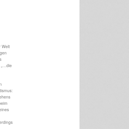
r Welt
ngen
s
s „…die
n
tismus:
sehens
beim
eines
erdings