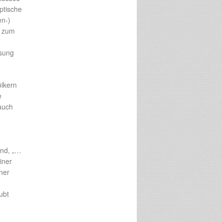
yptische
en-)
e zum
osung
ölkern
e
auch
and, „…
iner
iner
ubt