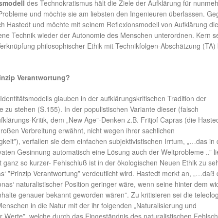
smodell
des Technokratismus hält die Ziele der Aufklärung für nunmeh
Probleme und möchte sie am liebsten den Ingenieuren überlassen. Ge
ch Hastedt und möchte mit seinem Reflexionsmodell von Aufklärung di
ne Technik wieder der Autonomie des Menschen unterordnen. Kern s
Verknüpfung philosophischer Ethik mit Technikfolgen-Abschätzung (TA) 
inzip Verantwortung?
 Identitätsmodells glauben in der aufklärungskritischen Tradition der
e zu stehen (S.155). In der populistischen Variante dieser (falsch
fklärungs-Kritik, dem „New Age”-Denken z.B. Fritjof Capras (die Haste
roßen Verbreitung erwähnt, nicht wegen ihrer sachlichen
keit”), verfallen sie dem einfachen subjektivistischen Irrtum, „…das in 
vaten Gesinnung automatisch eine Lösung auch der Weltprobleme ..” l
ht ganz so kurzer- Fehlschluß ist in der ökologischen Neuen Ethik zu se
‘ ”Prinzip Verantwortung” verdeutlicht wird. Hastedt merkt an, „…daß 
onas‘ naturalistischer Position geringer wäre, wenn seine hinter dem wi
nhalte genauer bekannt geworden wären”. Zu kritisieren sei die teleolo
nschen in die Natur mit der ihr folgenden „Naturalisierung und
r Werte”, welche durch das Eingeständnis des naturalistischen Fehlsc