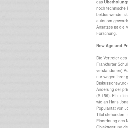
das
Überholung
noch technische 
beides wendet si
autonom geworde
Ansatzes ist die 
Forschung.
New Age und Pr
Die Vertreter des
Frankfurter Schul
verstandenen) Au
nur wegen ihrer g
Diskussionswürdig
Änderung der pri
(S.159). Ein -nic
wie an Hans Jonas
Popularität von J
Titel stehenden I
Einordnung des Me
Objektivierung de