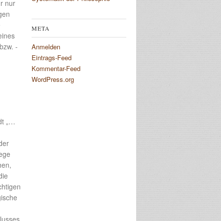
r nur
gen
e
META
eines
bzw. -
Anmelden
Eintrags-Feed
Kommentar-Feed
WordPress.org
dt „…
der
iege
hen,
die
chtigen
gische
hlusses