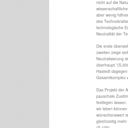
nicht auf die Nat
wissenschaftliche
aber wenig hilfre
des Technokratism
technologische E
Neutralität der T
Die erste übersie
zweiten zeige sic
Neutralisierung d
überhaupt.”(S.200
Hastedt dagegen 
Gesamtkomplex wi
Das Projekt der A
pauschale Zustim
festlegen lassen.
wir leben können
wünschenswert is
gleichzeitig meh
(S.105).