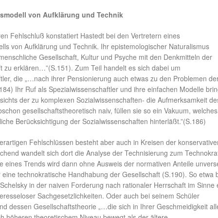
smodell von Aufklärung und Technik
n Fehlschluß konstatiert Hastedt bei den Vertretern eines
ls von Aufklärung und Technik. Ihr epistemologischer Naturalismus
menschliche Gesellschaft, Kultur und Psyche mit den Denkmitteln der
t zu erklären…”(S.151). Zum Teil handelt es sich dabei um
tler, die „…nach ihrer Pensionierung auch etwas zu den Problemen de
184) Ihr Ruf als Spezialwissenschaftler und ihre einfachen Modelle bri
sichts der zu komplexen Sozialwissenschaften- die Aufmerksamkeit de
schon gesellschaftstheoretisch naiv, füllen sie so ein Vakuum, welche
iche Berücksichtigung der Sozialwissenschaften hinterläßt.”(S.186)
 derartigen Fehlschlüssen besteht aber auch in Kreisen der konservative
eichend wandelt sich dort die Analyse der Technisierung zum Technokra
e eines Trends wird dann ohne Ausweis der normativen Anteile unver
 eine technokratische Handhabung der Gesellschaft (S.190). So etwa 
Schelsky in der naiven Forderung nach rationaler Herrschaft im Sinne 
resseloser Sachgesetzlichkeiten. Oder auch bei seinem Schüler
d dessen Gesellschaftstheorie „…die sich in Ihrer Geschmeidigkeit all
ch höheren theoretischem Niveau bewegt als der ältere