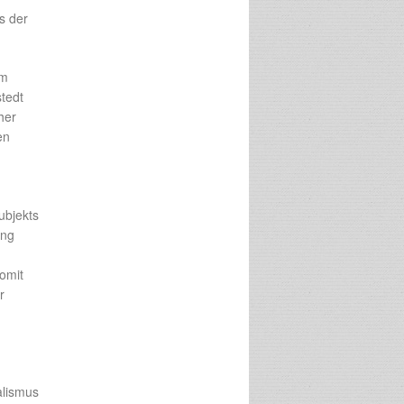
s der
im
stedt
her
en
ubjekts
ung
omit
r
alismus