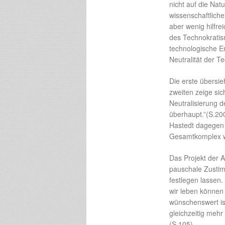
nicht auf die Nat
wissenschaftliche
aber wenig hilfre
des Technokratism
technologische E
Neutralität der T
Die erste übersie
zweiten zeige sic
Neutralisierung d
überhaupt.”(S.200
Hastedt dagegen 
Gesamtkomplex wi
Das Projekt der A
pauschale Zustim
festlegen lassen.
wir leben können
wünschenswert is
gleichzeitig meh
(S.105).