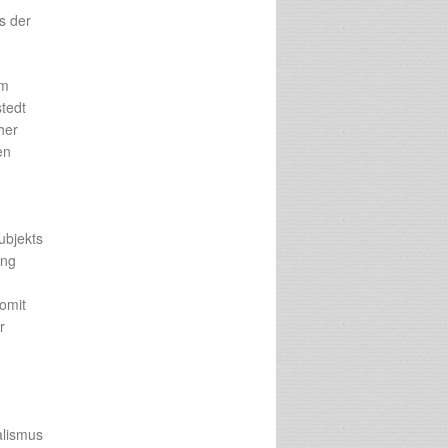
s der
im
stedt
her
en
ubjekts
ung
omit
r
alismus