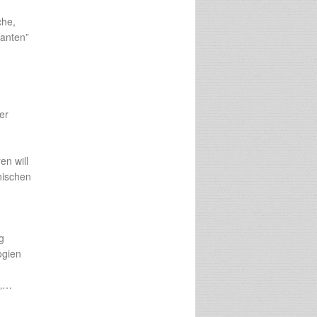
che,
ianten”
er
en will
nischen
g
ogien
 „…