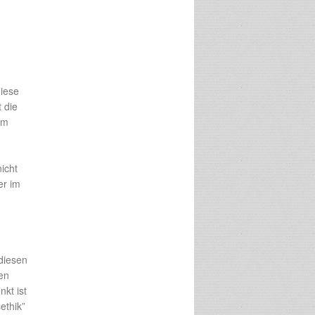
diese
 die
im
icht
er im
diesen
en
kt ist
ethik”