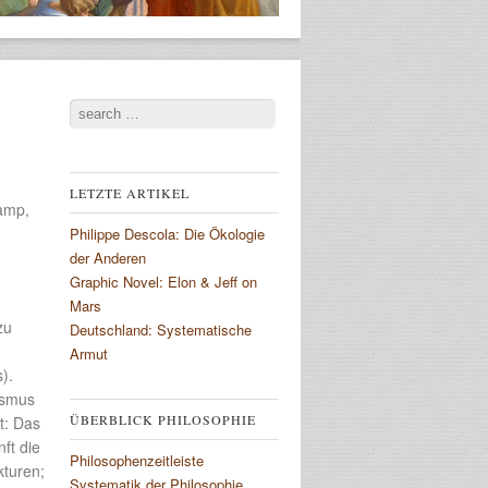
Search
LETZTE ARTIKEL
kamp,
Philippe Descola: Die Ökologie
der Anderen
Graphic Novel: Elon & Jeff on
Mars
zu
Deutschland: Systematische
Armut
).
ismus
ÜBERBLICK PHILOSOPHIE
t: Das
nft die
Philosophenzeitleiste
kturen;
Systematik der Philosophie