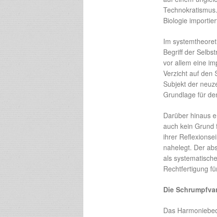
Technokratismus.”
Biologie importie
Im systemtheoret
Begriff der Selbst
vor allem eine i
Verzicht auf den 
Subjekt der neuz
Grundlage für de
Darüber hinaus e
auch kein Grund fü
ihrer Reflexionse
nahelegt. Der ab
als systematisch
Rechtfertigung fü
Die Schrumpfva
Das Harmoniebedür