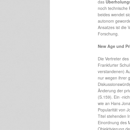
das
Überholung
noch technische 
beides wendet si
autonom geworde
Ansatzes ist die 
Forschung.
New Age und Pr
Die Vertreter des
Frankfurter Schul
verstandenen) Au
nur wegen ihrer g
Diskussionswürdig
Änderung der pri
(S.159). Ein -nic
wie an Hans Jonas
Popularität von J
Titel stehenden I
Einordnung des Me
Objektivierung de