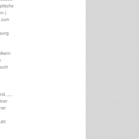
yptische
en-)
e zum
osung
ölkern
e
auch
and, „…
iner
iner
ubt