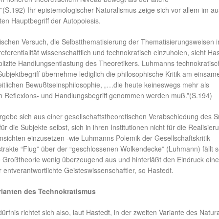
(S.192) Ihr epistemologischer Naturalismus zeige sich vor allem im au
rten Hauptbegriff der Autopoiesis.
ischen Versuch, die Selbstthematisierung der Thematisierungsweisen 
referentialität wissenschaftlich und technokratisch einzuholen, sieht Ha
mplizite Handlungsentlastung des Theoretikers. Luhmanns technokratisc
Subjektbegriff übernehme lediglich die philosophische Kritik am einsam
eitlichen Bewußtseinsphilosophie, „…die heute keineswegs mehr als
n Reflexions- und Handlungsbegriff genommen werden muß.”(S.194)
rgebe sich aus einer gesellschaftstheoretischen Verabschiedung des S
r die Subjekte selbst, sich in ihren Institutionen nicht für die Realisier
insichten einzusetzen -wie Luhmanns Polemik der Gesellschaftskritik
strakte “Flug” über der “geschlossenen Wolkendecke” (Luhmann) fällt s
e Großtheorie wenig überzeugend aus und hinterläßt den Eindruck eine
r entverantwortlichte Geisteswissenschaftler, so Hastedt.
rianten des Technokratismus
fnis richtet sich also, laut Hastedt, in der zweiten Variante des Natur