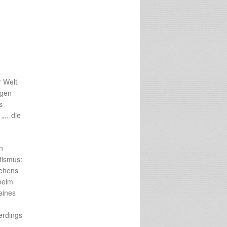
r Welt
ngen
s
s „…die
n
tismus:
sehens
beim
eines
erdings