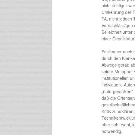
nicht richtiger we
Umkehrung der For
TA, nicht jedoch 
Vernachlässigen 
Beliebtheit unter
einer Ökodiktatur
Schlimmer noch be
durch den Klerik
Abwege gerät; ab
seiner Metapher 
institutionellen 
individuelle Auto
„naturgemäßen” T
daß die Orientier
gesellschaftliche
Kritik zu erklären
Technikentwicklun
aber sehr wohl, i
notwendig.