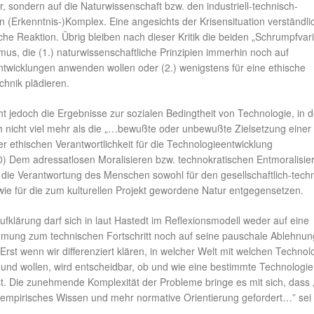
ur, sondern auf die Naturwissenschaft bzw. den industriell-technisch-
n (Erkenntnis-)Komplex. Eine angesichts der Krisensituation verständli
iche Reaktion. Übrig bleiben nach dieser Kritik die beiden „Schrumpfvar
us, die (1.) naturwissenschaftliche Prinzipien immerhin noch auf
ntwicklungen anwenden wollen oder (2.) wenigstens für eine ethische
echnik plädieren.
ht jedoch die Ergebnisse zur sozialen Bedingtheit von Technologie, in d
h nicht viel mehr als die „…bewußte oder unbewußte Zielsetzung einer
er ethischen Verantwortlichkeit für die Technologieentwicklung
) Dem adressatlosen Moralisieren bzw. technokratischen Entmoralisier
die Verantwortung des Menschen sowohl für den gesellschaftlich-tech
e für die zum kulturellen Projekt gewordene Natur entgegensetzen.
ufklärung darf sich in laut Hastedt im Reflexionsmodell weder auf eine
mung zum technischen Fortschritt noch auf seine pauschale Ablehnun
 Erst wenn wir differenziert klären, in welcher Welt mit welchen Technol
 und wollen, wird entscheidbar, ob und wie eine bestimmte Technologie
t. Die zunehmende Komplexität der Probleme bringe es mit sich, dass
r empirisches Wissen und mehr normative Orientierung gefordert…” sei