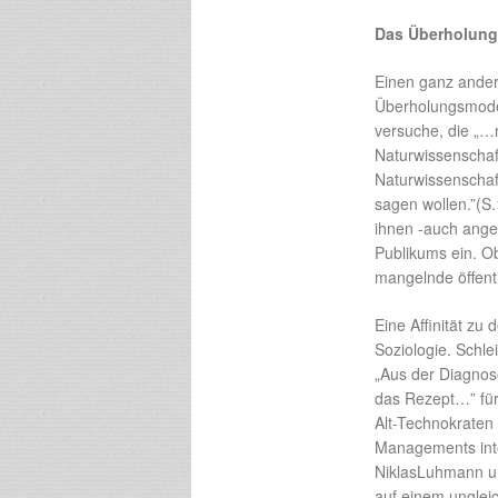
Das Überholung
Einen ganz andere
Überholungsmodel
versuche, die „…
Naturwissenschaf
Naturwissenschaf
sagen wollen.”(S.
ihnen -auch ange
Publikums ein. Ob
mangelnde öffentl
Eine Affinität zu
Soziologie. Schl
„Aus der Diagnos
das Rezept…” für
Alt-Technokraten 
Managements inte
NiklasLuhmann un
auf einem unglei