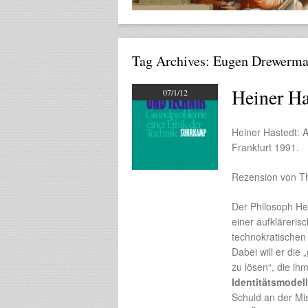
Tag Archives:
Eugen Drewerm
Heiner Ha
07/1/12
Heiner Hastedt: 
Frankfurt 1991.
Rezension von T
Der Philosoph Hei
einer aufkläreri
technokratischen
Dabei will er di
zu lösen“, die ih
Identitätsmodell
Schuld an der Mi