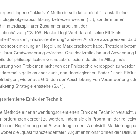
orgeschlagene “inklusive” Methode soll daher nicht “…anstatt einer
nologiefolgenabschätzung betrieben werden (…), sondern unter
in interdisziplinärer Zusammenarbeit mit der
abschätzung.”(S.106) Hastedt legt Wert darauf, seine Ethik als
tiert” von der „Praxisorientierung” anderer Ansätze abzugrenzen, da 
 Theorieorientierung an Hegel und Marx erschöpft habe. Trotzdem betont
bei ihrer Gradwanderung zwischen Grundsatzreflexion und Anwendung 
Seite der philosophischen Grundsatzreflexion” da die im Alltag meist
rzung von Problemen nicht von der Philosophie verdoppelt zu werden
ndererseits gelte es aber auch, den “ideologischen Bedarf” nach Ethik n
 befriedigen, wie er aus Gründen der Abschiebung von Verantwortung od
keting-Strategie entstehe (S.61).
orientierte Ethik der Technik
ve Methode einer anwendungsorientierten Ethik der Technik” versucht, 
 Anforderungen gerecht zu werden, indem sie ein Programm der reflexiv
hischer Begründung und Anwendung in der TA entwirft. Markierungspun
wobei die „quasi-transzendentalen Argumentationsnormen der Diskurs