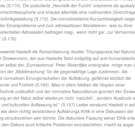
rde (S.170). Die postulierte „Heuristik der Furcht” erscheine als apokal
tschrittseuphorie und erlaube allenfalls eine rudimentäre (Grenzfrag
Technikgestaltung (S.172). Die normativistische Kurzschlüssigkeit neig
der Einzelprobleme und zum adressatlosen Moralisieren -was zu ihrer
 potentiellen Adressaten beitragen mag-, wenn nicht gar „zur Verharml
” (S.176).
wertet Hastedt die Romantisierung ritueller Tötungspraxis bei Naturv
er Drewermann, der aus Hastedts Sicht endgültig auf anti-humanistisch
er selbst der „Eurotaoismus” Peter Sloterdijks untergrabe -möge man 
von der „Mobilmachung” für die gegenwärtige Lage zustimmen- die
und normativen Errungenschaften der Aufklärung, gefährde letztlich die
nomie und Freiheit (S.165). Alles in allem bleiben die Utopien einer
echnik undeutlich und der normative Naturalismus ignoriert den Einw
ung an der Natur selbst wiederum nicht ´natürlich´, sondern Ausdruck e
n und kulturellen Auffassung ist.” (S.157) Leider versäumt Hastedt in se
, wie denn richtig verstandene Aufklärungs-Kritik in eine Diskussion der
g einzubeziehen sein könnte. Die diskursive Fassung seiner Ethik erla
n den Diskurs auch kritische Positionen einzubeziehen, macht es sogar