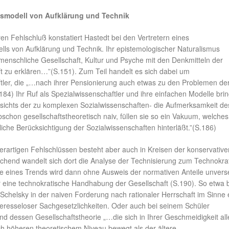
smodell von Aufklärung und Technik
n Fehlschluß konstatiert Hastedt bei den Vertretern eines
ls von Aufklärung und Technik. Ihr epistemologischer Naturalismus
menschliche Gesellschaft, Kultur und Psyche mit den Denkmitteln der
t zu erklären…”(S.151). Zum Teil handelt es sich dabei um
tler, die „…nach ihrer Pensionierung auch etwas zu den Problemen de
184) Ihr Ruf als Spezialwissenschaftler und ihre einfachen Modelle bri
sichts der zu komplexen Sozialwissenschaften- die Aufmerksamkeit de
schon gesellschaftstheoretisch naiv, füllen sie so ein Vakuum, welche
iche Berücksichtigung der Sozialwissenschaften hinterläßt.”(S.186)
 derartigen Fehlschlüssen besteht aber auch in Kreisen der konservative
eichend wandelt sich dort die Analyse der Technisierung zum Technokra
e eines Trends wird dann ohne Ausweis der normativen Anteile unver
 eine technokratische Handhabung der Gesellschaft (S.190). So etwa 
Schelsky in der naiven Forderung nach rationaler Herrschaft im Sinne 
resseloser Sachgesetzlichkeiten. Oder auch bei seinem Schüler
d dessen Gesellschaftstheorie „…die sich in Ihrer Geschmeidigkeit all
ch höheren theoretischem Niveau bewegt als der ältere