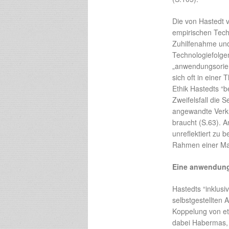
Die von Hastedt v
empirischen Tech
Zuhilfenahme und 
Technologiefolgen
„anwendungsorien
sich oft in einer
Ethik Hastedts “
Zweifelsfall die 
angewandte Verkü
braucht (S.63). A
unreflektiert zu
Rahmen einer Mar
Eine anwendungs
Hastedts “inklusi
selbstgestellten
Koppelung von et
dabei Habermas, 