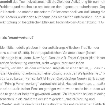
smodell
des Technokratismus hält die Ziele der Aufklärung für nunmeh
Probleme und möchte sie am liebsten den Ingenieuren überlassen. Ge
ch Hastedt und möchte mit seinem Reflexionsmodell von Aufklärung di
ne Technik wieder der Autonomie des Menschen unterordnen. Kern s
Verknüpfung philosophischer Ethik mit Technikfolgen-Abschätzung (TA) 
inzip Verantwortung?
 Identitätsmodells glauben in der aufklärungskritischen Tradition der
e zu stehen (S.155). In der populistischen Variante dieser (falsch
fklärungs-Kritik, dem „New Age”-Denken z.B. Fritjof Capras (die Haste
roßen Verbreitung erwähnt, nicht wegen ihrer sachlichen
keit”), verfallen sie dem einfachen subjektivistischen Irrtum, „…das in 
vaten Gesinnung automatisch eine Lösung auch der Weltprobleme ..” l
ht ganz so kurzer- Fehlschluß ist in der ökologischen Neuen Ethik zu se
‘ ”Prinzip Verantwortung” verdeutlicht wird. Hastedt merkt an, „…daß 
onas‘ naturalistischer Position geringer wäre, wenn seine hinter dem wi
nhalte genauer bekannt geworden wären”. Zu kritisieren sei die teleolo
nschen in die Natur mit der ihr folgenden „Naturalisierung und
r Werte”, welche durch das Eingeständnis des naturalistischen Fehlsc