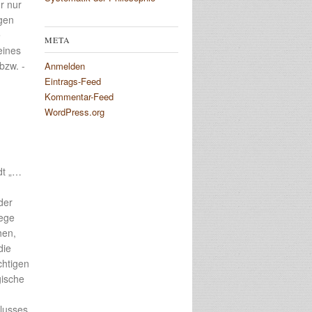
r nur
gen
e
META
eines
bzw. -
Anmelden
Eintrags-Feed
Kommentar-Feed
WordPress.org
dt „…
der
iege
hen,
die
chtigen
gische
hlusses