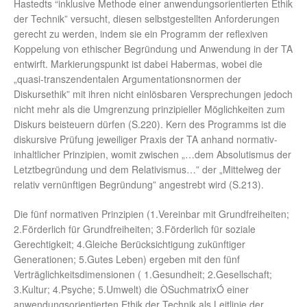
Hastedts “inklusive Methode einer anwendungsorientierten Ethik
der Technik” versucht, diesen selbstgestellten Anforderungen
gerecht zu werden, indem sie ein Programm der reflexiven
Koppelung von ethischer Begründung und Anwendung in der TA
entwirft. Markierungspunkt ist dabei Habermas, wobei die
„quasi-transzendentalen Argumentationsnormen der
Diskursethik” mit ihren nicht einlösbaren Versprechungen jedoch
nicht mehr als die Umgrenzung prinzipieller Möglichkeiten zum
Diskurs beisteuern dürfen (S.220). Kern des Programms ist die
diskursive Prüfung jeweiliger Praxis der TA anhand normativ-
inhaltlicher Prinzipien, womit zwischen „…dem Absolutismus der
Letztbegründung und dem Relativismus…” der „Mittelweg der
relativ vernünftigen Begründung” angestrebt wird (S.213).
Die fünf normativen Prinzipien (1.Vereinbar mit Grundfreiheiten;
2.Förderlich für Grundfreiheiten; 3.Förderlich für soziale
Gerechtigkeit; 4.Gleiche Berücksichtigung zukünftiger
Generationen; 5.Gutes Leben) ergeben mit den fünf
Verträglichkeitsdimensionen ( 1.Gesundheit; 2.Gesellschaft;
3.Kultur; 4.Psyche; 5.Umwelt) die ÒSuchmatrixÓ einer
anwendungsorientierten Ethik der Technik als Leitlinie der