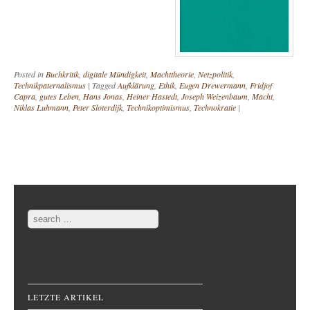
Posted in
Buchkritik
,
digitale Mündigkeit
,
Machttheorie
,
Netzpolitik
,
Technikpaternalismus
|
Tagged
Aufklärung
,
Ethik
,
Eugen Drewermann
,
Fridjof
Capra
,
gutes Leben
,
Hans Jonas
,
Heiner Hastedt
,
Joseph Weizenbaum
,
Macht
,
Niklas Luhmann
,
Peter Sloterdijk
,
Technikoptimismus
,
Technokratie
|
Post navigation
Search
LETZTE ARTIKEL