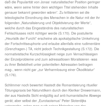
daß die Popularität von Jonas‘ naturalistischer Position geringer
wäre, wenn seine hinter dem wichtigen Titel stehenden Inhalte
genauer bekannt geworden wären”. Zu kritisieren sei die
teleologische Einordnung des Menschen in die Natur mit der ihr
folgenden „Naturalisierung und Objektivierung der Werte”,
welche durch das Eingeständnis des naturalistischen
Fehlschlusses nicht richtiger werde (S.170). Die postulierte
„Heuristik der Furcht” erscheine als apokalyptische Umkehrung
der Fortschrittseuphorie und erlaube allenfalls eine rudimentäre
(Grenzfragen-) TA, nicht jedoch Technikgestaltung (S.172). Die
normativistische Kurzschlüssigkeit neige zum Vernachlässigen
der Einzelprobleme und zum adressatlosen Moralisieren -was
zu ihrer Beliebtheit unter potentiellen Adressaten beitragen
mag-, wenn nicht gar „zur Verharmlosung einer Ökodiktatur”
(S.176).
Schlimmer noch bewertet Hastedt die Romantisierung ritueller
Tötungspraxis bei Naturvölkern durch den Kleriker Drewermann,
der aus Hastedts Sicht endgültig auf anti-humanistische Abwege
gerät; aber selbst der „Eurotaoismus” Peter Sloterdijks
untergrabe -möge man auch seiner Metapher von der