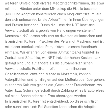
weiteren Umfeld noch diverse Medizintechniker*innen, die etwa
mit ihren Händen unter dem Mikroskop die Eizelle besamen.
„NRT und Adoption konstituieren einen Möglichkeitsraum, auf
den sich unterschiedlichste Akteur*innen in ihren Überlegungen
und Praxen beziehen. Durch die Linse der NRT lässt sich
Verwandtschaft als Ergebnis von Handlungen verstehen.“
Konstanze N‘Guessan erläutert an diversen afrikanischen und
islamischen Kulturen Praktiken des Verwandt-Machens -und ist
mit dieser interkulturellen Perspektive in diesem Handbuch
einmalig. Wir erfahren von einem „Unfruchtbarkeitsgürtel“ in
Zentral- und Südafrika, wo NRT trotz der hohen Kosten stark
gefragt sind und auf andere als die euroamerikanischen
Verwandtschafts-Praktiken treffen. In matrinlinearen
Gesellschaften, etwa den Macao in Mozambik, können
Vaterpflichten und -privilegien auf den Mutterbruder übergehen;
in anderen Kulturen gibt es die „Geist- oder Frauenheirat“, wo
Vater- bzw. Schwangerschaft durch Zahlung eines Brautpreises
auf einen Ahnen oder eine Frau übertragen werden.
In islamischen Kulturen ist entscheidend, ob diese schiitisch
oder sunnitisch sind: Bei Sunniten kann schon die Adoption