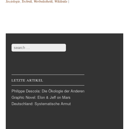
Soziologie
,
Technik
,
Werbeästhetik
,
Wikileaks
|
Post navigation
Search
LETZTE ARTIKEL
Philippe Descola: Die Ökologie der Anderen
Graphic Novel: Elon & Jeff on Mars
Deutschland: Systematische Armut