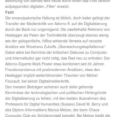
Belichtung von damals wird heute durch einen das Foto farblich
aufpeppenden digitalen „Filter“ ersetzt.
Fazit
Die emanzipatorische Haltung ist löblich, doch leider gelingt der
Transfer der Medienkritik von Adorno ff. auf die Digitalisierung
durch die Bank nur ungenügend. Die zweifelhafte Referenz von
Heidegger als Paten der Technikkritik überzeugt ebenso wenig
wie der gelegentliche, hilflos wirkende Verweis auf neueste
Ansätze wie Shoshana Zuboffs „Überwachungskapitalismus“.
Dabei wäre bei Kenntnis der kritischen Diskurse zu Computer-
und Internetkultur gar nicht nötig, das Rad neu zu erfinden: Der
Adorno-Experte Mark Poster etwa kombiniert seit 30 Jahren
Freudomarxismus mit postmodernen Ansätzen, etwa den
Heidegger implizit weiterführenden Theorien von Michel
Foucault, bei seiner Digitalmedienkritik.
Den meisten Beiträgen scheinen auch tiefer gehende
Kenntnisse der technologischen und politischen Hintergründe
der Digitalisierung zu fehlen, mit den beiden Ausnahmen des
Professors für Digital Humanities (Sussex) David M. Berry und
des Diplom-Informatikers Marius Melzer, der beim Chaos
Computer Club ein Schülerprojekt betreibt. Bei Melzer bleibt die