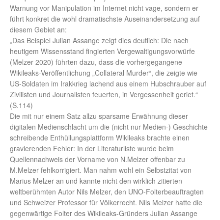
Warnung vor Manipulation im Internet nicht vage, sondern er
führt konkret die wohl dramatischste Auseinandersetzung auf
diesem Gebiet an:
„Das Beispiel Julian Assange zeigt dies deutlich: Die nach
heutigem Wissensstand fingierten Vergewaltigungsvorwürfe
(Melzer 2020) führten dazu, dass die vorhergegangene
Wikileaks-Veröffentlichung „Collateral Murder“, die zeigte wie
US-Soldaten im Irakkrieg lachend aus einem Hubschrauber auf
Zivilisten und Journalisten feuerten, in Vergessenheit geriet.“
(S.114)
Die mit nur einem Satz allzu sparsame Erwähnung dieser
digitalen Medienschlacht um die (nicht nur Medien-) Geschichte
schreibende Enthüllungsplattform Wikileaks brachte einen
gravierenden Fehler: In der Literaturliste wurde beim
Quellennachweis der Vorname von N.Melzer offenbar zu
M.Melzer fehlkorrigiert. Man nahm wohl ein Selbstzitat von
Marius Melzer an und kannte nicht den wirklich zitierten
weltberühmten Autor Nils Melzer, den UNO-Folterbeauftragten
und Schweizer Professor für Völkerrecht. Nils Melzer hatte die
gegenwärtige Folter des Wikileaks-Gründers Julian Assange