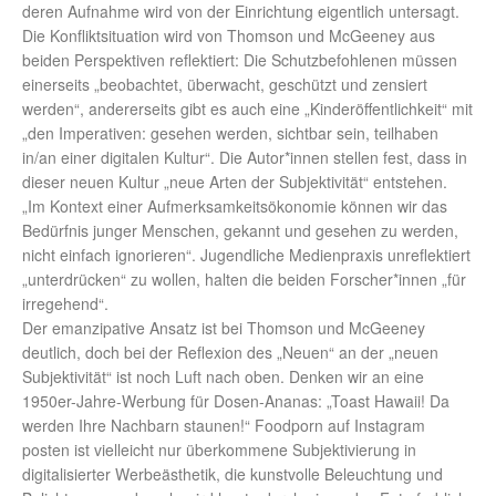
deren Aufnahme wird von der Einrichtung eigentlich untersagt.
Die Konfliktsituation wird von Thomson und McGeeney aus
beiden Perspektiven reflektiert: Die Schutzbefohlenen müssen
einerseits „beobachtet, überwacht, geschützt und zensiert
werden“, andererseits gibt es auch eine „Kinderöffentlichkeit“ mit
„den Imperativen: gesehen werden, sichtbar sein, teilhaben
in/an einer digitalen Kultur“. Die Autor*innen stellen fest, dass in
dieser neuen Kultur „neue Arten der Subjektivität“ entstehen.
„Im Kontext einer Aufmerksamkeitsökonomie können wir das
Bedürfnis junger Menschen, gekannt und gesehen zu werden,
nicht einfach ignorieren“. Jugendliche Medienpraxis unreflektiert
„unterdrücken“ zu wollen, halten die beiden Forscher*innen „für
irregehend“.
Der emanzipative Ansatz ist bei Thomson und McGeeney
deutlich, doch bei der Reflexion des „Neuen“ an der „neuen
Subjektivität“ ist noch Luft nach oben. Denken wir an eine
1950er-Jahre-Werbung für Dosen-Ananas: „Toast Hawaii! Da
werden Ihre Nachbarn staunen!“ Foodporn auf Instagram
posten ist vielleicht nur überkommene Subjektivierung in
digitalisierter Werbeästhetik, die kunstvolle Beleuchtung und