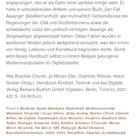
angeprangert, den er als Opfer einer perfiden Intrige sieht. Er
hatte in schockierenden Artikeln und seinem Buch „Der Fall
Assange“ detailliert enthüllt, wie mutmaßlich Geheimdienste die
Regierungen der USA und Großbritanniens sowie die
schwedische Justiz den politisch verfolgten Assange als
Vergewaltiger abgestempelt hatten. Diese Fakten wurden in
westlichen Medien jedoch weitgehend vertuscht, was den Irrtum
von Verlag, Lektoren und Korrekturat begründen dürfte. Somit
wird dieses Handbuch selbst zu einem Beispiel gelungener
Medienmanipulation im Digitalzeitalter.
Rita Braches-Chyrek, Jo Moran-Ellis, Charlotte Röhner, Heinz
Sünker (Hrsg.): Handbuch Kindheit, Technik und das Digitale.
Verlag Barbara Budrich GmbH (Opladen, Berlin, Toronto) 2021.
422 S., 69,90 Euro.
Posted in
Buchkritik
,
digitale Mündigkeit
,
Medienkritik
,
Medienwissenschaft
,
Mündigkeit
,
Netzpolitik
|
Tagged
Adorno
,
Afrika
,
Assange
,
Braches-Chyrek
,
Charlotte
Röhner
,
das Digitale
,
Digitalmedien
,
Ester McGeeney
,
Foodporn
,
Handbuch
,
Hans
Sünker
,
Heidegger
,
Instagram
,
Islam
,
Kindheit
,
Konstanze N'Guessan
,
Marius
Melzer
,
Mozambik
,
Nils Melzer
,
NRT
,
Pädagogik
,
Rachel Thompson
,
Reproduktionstechnologie
,
Schule
,
Sielen
,
Smartphone
,
Snapchat
,
Sozialpädagogik
,