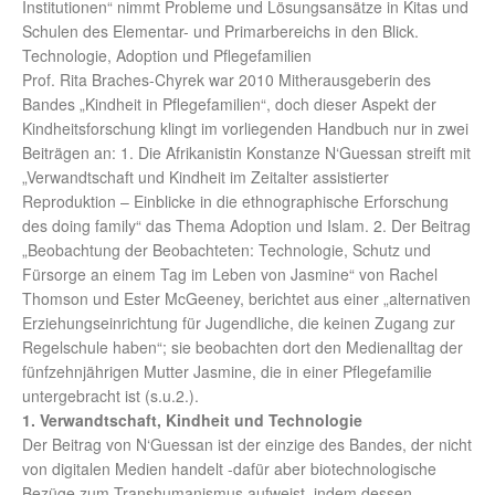
Institutionen“ nimmt Probleme und Lösungsansätze in Kitas und
Schulen des Elementar- und Primarbereichs in den Blick.
Technologie, Adoption und Pflegefamilien
Prof. Rita Braches-Chyrek war 2010 Mitherausgeberin des
Bandes „Kindheit in Pflegefamilien“, doch dieser Aspekt der
Kindheitsforschung klingt im vorliegenden Handbuch nur in zwei
Beiträgen an: 1. Die Afrikanistin Konstanze N‘Guessan streift mit
„Verwandtschaft und Kindheit im Zeitalter assistierter
Reproduktion – Einblicke in die ethnographische Erforschung
des doing family“ das Thema Adoption und Islam. 2. Der Beitrag
„Beobachtung der Beobachteten: Technologie, Schutz und
Fürsorge an einem Tag im Leben von Jasmine“ von Rachel
Thomson und Ester McGeeney, berichtet aus einer „alternativen
Erziehungseinrichtung für Jugendliche, die keinen Zugang zur
Regelschule haben“; sie beobachten dort den Medienalltag der
fünfzehnjährigen Mutter Jasmine, die in einer Pflegefamilie
untergebracht ist (s.u.2.).
1. Verwandtschaft, Kindheit und Technologie
Der Beitrag von N‘Guessan ist der einzige des Bandes, der nicht
von digitalen Medien handelt -dafür aber biotechnologische
Bezüge zum Transhumanismus aufweist, indem dessen