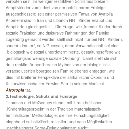
verboten sein, im weniger restriktiven Schiismus bleiben
Adoptivkinder zumindest von der patrilinearen Erbfolge
ausgeschlossen; seit einer permissiven Fatwa von Ayatolla
Khomeini sind in Iran und Libanon NRT-Kinder erlaubt und
Adoptierten gleichgestellt. „Die Frage, wie ‚fremde‘ Kinder durch
soziale Praktiken und diskursive Rahmungen der Familie
zugehörig gemacht werden stellt sich nicht nur bei NRT-Kindern,
sondern immer“, so N‘Guessan, denn Verwandtschaft sei eine
„biologisch wie sozial unterdeterminierte, gestaltungsoffene wie
gestaltungsnotwendige soziale Ordnung“. Damit stellt sie sich
dem reaktionär-neoliberalen Mythos von der biologistisch
verabsolutierten bourgeoisen Familie ebenso entgegen, wie
dies mit breiterer Perspektive der afrikanische Ökonom und
Kulturwissenschaftler Felwine Sarr in seinem Manifest
Afrotopia
tat.
2.Technologie, Schutz und Fürsorge
Thomson und McGeeney stehen mit ihrem britischen
„Kinderalltagsprojekt“ in der Tradition materialistisch-
feministischer Methodologie, die ihre Forschungstätigkeit
eingehend selbstkritisch reflektiert und nach Möglichkeiten
„nachhaltigerer Sorge-Relationalitäten“ sucht: