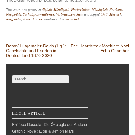
This entry was posted in
digitale Mündigkeit
,
Hackerkultur
,
Mündigkeit
,
Netzkunst
,
Netzpolitik
,
Technikpaternalismus
,
Verbraucherschutz
and tagged
39c3
,
Meineck
,
Netzpolitik
,
Power Cycles
. Bookmark the
permalink
.
Post navigation
Donat/ Lütgemeier-Davin (Hg.):
The Heartbreak Machine: Nazi
Geschichte und Frieden in
Echo Chamber
Deutschland 1870-2020
Search
LETZTE ARTIKEL
Philippe Descola: Die Ökologie der Anderen
Graphic Novel: Elon & Jeff on Mars