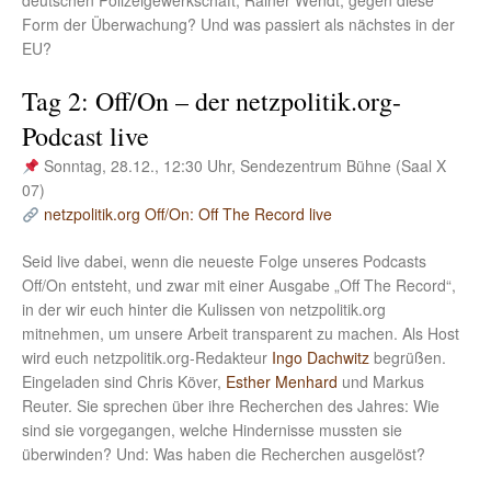
deutschen Polizeigewerkschaft, Rainer Wendt, gegen diese
Form der Überwachung? Und was passiert als nächstes in der
EU?
Tag 2: Off/On – der netzpolitik.org-
Podcast live
Sonntag, 28.12., 12:30 Uhr, Sendezentrum Bühne (Saal X
07)
netzpolitik.org Off/On: Off The Record live
Seid live dabei, wenn die neueste Folge unseres Podcasts
Off/On entsteht, und zwar mit einer Ausgabe „Off The Record“,
in der wir euch hinter die Kulissen von netzpolitik.org
mitnehmen, um unsere Arbeit transparent zu machen. Als Host
wird euch netzpolitik.org-Redakteur
Ingo Dachwitz
begrüßen.
Eingeladen sind Chris Köver,
Esther Menhard
und Markus
Reuter. Sie sprechen über ihre Recherchen des Jahres: Wie
sind sie vorgegangen, welche Hindernisse mussten sie
überwinden? Und: Was haben die Recherchen ausgelöst?