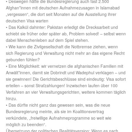
• Deswegen hätte die Bundesregierung auch fast 2.500
Afghan*innen mit deutschen Aufnahmezusagen in Islamabad
„vergessen“, die dort seit Monaten auf die Ausstellung ihrer
deutschen Visa warten
• Das Kalkül dahinter: Pakistan erledigt die Drecksarbeit und
schiebt sie früher oder später ab, Problem solved! – selbst wenn
dabei Menschenleben auf dem Spiel stehen.
• Wie kann die Zivilgesellschaft die Notbremse ziehen, wenn
sich Regierung und Verwaltung nicht mehr an das eigene Recht
gebunden fühlen?
• Eine Möglichkeit: wir vernetzen die afghanischen Familien mit
Anwält*innen, damit sie Dobrindt und Wadephul verklagen – und
sie gewinnen! Die Gerichtsbeschlüsse sind eindeutig: Visa sofort
erteilen – sonst Strafzahlungen! Inzwischen laufen über 100
Verfahren an vier Verwaltungsgerichten, weitere kommen täglich
hinzu.
• Das dürfte nicht ganz das gewesen sein, was die neue
Bundesregierung meinte, als sie im Koalitionsvertrag
verkündete, „freiwillige Aufnahmeprogramme so weit wie
möglich zu beenden“.
Übersetzung der politischen Realitätsversion: Wenn es nach