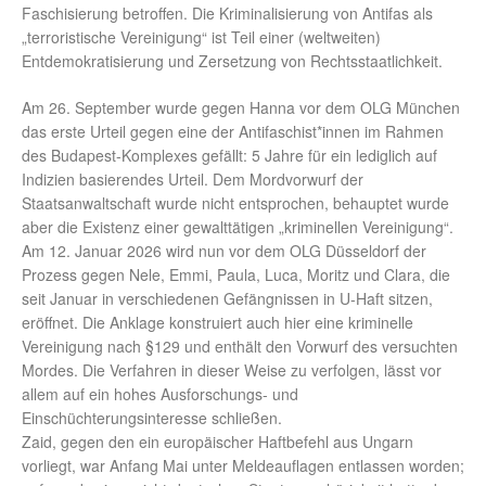
Faschisierung betroffen. Die Kriminalisierung von Antifas als
„terroristische Vereinigung“ ist Teil einer (weltweiten)
Entdemokratisierung und Zersetzung von Rechtsstaatlichkeit.
Am 26. September wurde gegen Hanna vor dem OLG München
das erste Urteil gegen eine der Antifaschist*innen im Rahmen
des Budapest-Komplexes gefällt: 5 Jahre für ein lediglich auf
Indizien basierendes Urteil. Dem Mordvorwurf der
Staatsanwaltschaft wurde nicht entsprochen, behauptet wurde
aber die Existenz einer gewalttätigen „kriminellen Vereinigung“.
Am 12. Januar 2026 wird nun vor dem OLG Düsseldorf der
Prozess gegen Nele, Emmi, Paula, Luca, Moritz und Clara, die
seit Januar in verschiedenen Gefängnissen in U-Haft sitzen,
eröffnet. Die Anklage konstruiert auch hier eine kriminelle
Vereinigung nach §129 und enthält den Vorwurf des versuchten
Mordes. Die Verfahren in dieser Weise zu verfolgen, lässt vor
allem auf ein hohes Ausforschungs- und
Einschüchterungsinteresse schließen.
Zaid, gegen den ein europäischer Haftbefehl aus Ungarn
vorliegt, war Anfang Mai unter Meldeauflagen entlassen worden;