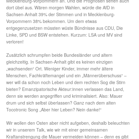
Mecklenburg-Vorpommern an. Und die Prognosen sehen auch
dort übel aus. Wären morgen Wahlen, würde die AfD in
Sachsen-Anhalt 39% der Stimmen und in Mecklenburg-
Vorpommern 38% bekommen. Um dem etwas
entgegenzusetzen müssten wüste Bündnisse aus CDU, Die
Linke, SPD und BSW entstehen. Kurzum: LSA und MV sind
verloren!
Zusätzlich schrumpfen beide Bundesländer und altern
gleichzeitig. In Sachsen-Anhalt gibt es keinen einzigen
„wachsenden“ Ort. Weniger Kinder, immer mehr ältere
Menschen, Fachkräftemangel und ein „Männerüberschuss“ –
wer will da schon noch Leben und dem rechten Sog die Stirn
bieten? Emanzipatorische Akteur:innen verlassen das Land,
denn sie werden angegriffen und kriminalisiert. Also: Mauer
drum und sich selbst überlassen? Ganz nach dem alten
Tocotronic Song „Aber hier Leben? Nein danke!“
Wir wollen den Osten aber nicht aufgeben, deshalb beleuchten
wir in unserem Talk, wie wir mit einer gemeinsamen
Kraftanstrengung die Mauer vermeiden können – denn es gibt