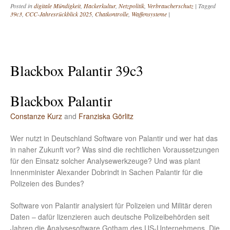
Posted in
digitale Mündigkeit
,
Hackerkultur
,
Netzpolitik
,
Verbraucherschutz
|
Tagged
39c3
,
CCC-Jahresrückblick 2025
,
Chatkontrolle
,
Waffensysteme
|
Blackbox Palantir 39c3
Blackbox Palantir
Constanze Kurz
and
Franziska Görlitz
Wer nutzt in Deutschland Software von Palantir und wer hat das
in naher Zukunft vor? Was sind die rechtlichen Voraussetzungen
für den Einsatz solcher Analysewerkzeuge? Und was plant
Innenminister Alexander Dobrindt in Sachen Palantir für die
Polizeien des Bundes?
Software von Palantir analysiert für Polizeien und Militär deren
Daten – dafür lizenzieren auch deutsche Polizeibehörden seit
Jahren die Analysesoftware Gotham des US-Unternehmens. Die