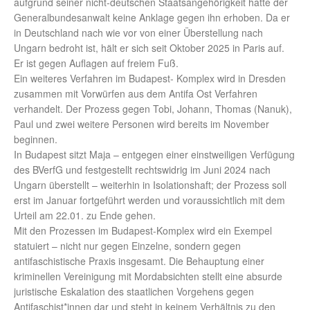
aufgrund seiner nicht-deutschen Staatsangehörigkeit hatte der
Generalbundesanwalt keine Anklage gegen ihn erhoben. Da er
in Deutschland nach wie vor von einer Überstellung nach
Ungarn bedroht ist, hält er sich seit Oktober 2025 in Paris auf.
Er ist gegen Auflagen auf freiem Fuß.
Ein weiteres Verfahren im Budapest- Komplex wird in Dresden
zusammen mit Vorwürfen aus dem Antifa Ost Verfahren
verhandelt. Der Prozess gegen Tobi, Johann, Thomas (Nanuk),
Paul und zwei weitere Personen wird bereits im November
beginnen.
In Budapest sitzt Maja – entgegen einer einstweiligen Verfügung
des BVerfG und festgestellt rechtswidrig im Juni 2024 nach
Ungarn überstellt – weiterhin in Isolationshaft; der Prozess soll
erst im Januar fortgeführt werden und voraussichtlich mit dem
Urteil am 22.01. zu Ende gehen.
Mit den Prozessen im Budapest-Komplex wird ein Exempel
statuiert – nicht nur gegen Einzelne, sondern gegen
antifaschistische Praxis insgesamt. Die Behauptung einer
kriminellen Vereinigung mit Mordabsichten stellt eine absurde
juristische Eskalation des staatlichen Vorgehens gegen
Antifaschist*innen dar und steht in keinem Verhältnis zu den