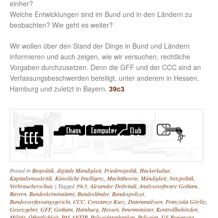
einher?
Welche Entwicklungen sind im Bund und in den Ländern zu
beobachten? Wie geht es weiter?
Wir wollen über den Stand der Dinge in Bund und Ländern
informieren und auch zeigen, wie wir versuchen, rechtliche
Vorgaben durchzusetzen. Denn die GFF und der CCC sind an
Verfassungsbeschwerden beteiligt, unter anderem in Hessen,
Hamburg und zuletzt in Bayern.
39c3
Posted in
Biopolitik
,
digitale Mündigkeit
,
Friedenspolitk
,
Hackerkultur
,
Kapitalismuskritik
,
Künstliche Intelligenz
,
Machttheorie
,
Mündigkeit
,
Netzpolitik
,
Verbraucherschutz
|
Tagged
39c3
,
Alexander Dobrindt
,
Analysesoftware Gotham
,
Bayern
,
Bundeskriminalamt
,
Bundesländer
,
Bundespolizei
,
Bundesverfassungsgericht
,
CCC
,
Constanze Kurz
,
Datenanalysen
,
Franziska Görlitz
,
Gesetzgeber
,
GFF
,
Gotham
,
Hamburg
,
Hessen
,
Innenminister
,
Kontrollbehörden
,
Militär
,
Öffentlichkeit
,
PALANTIR
,
Polizeidatenbanken
,
Polizeien
,
US-Regierung
,