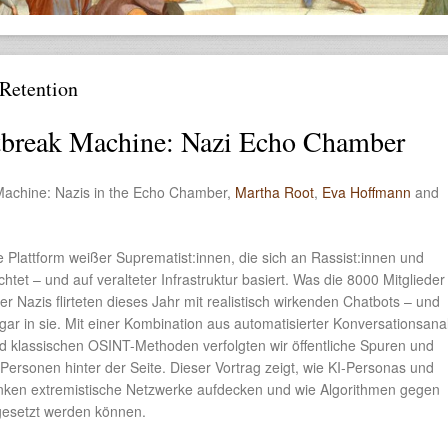
Retention
tbreak Machine: Nazi Echo Chamber
achine: Nazis in the Echo Chamber,
Martha Root
,
Eva Hoffmann
and
e Plattform weißer Suprematist:innen, die sich an Rassist:innen und
chtet – und auf veralteter Infrastruktur basiert. Was die 8000 Mitglieder
er Nazis flirteten dieses Jahr mit realistisch wirkenden Chatbots – und
ogar in sie. Mit einer Kombination aus automatisierter Konversationsana
 klassischen OSINT-Methoden verfolgten wir öffentliche Spuren und
ie Personen hinter der Seite. Dieser Vortrag zeigt, wie KI-Personas und
enken extremistische Netzwerke aufdecken und wie Algorithmen gegen
gesetzt werden können.