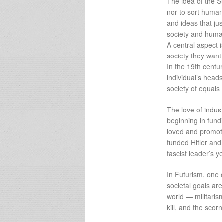
The idea of the S
nor to sort humans
and ideas that jus
society and huma
A central aspect 
society they want 
In the 19th centur
individual’s hea
society of equals
The love of indus
beginning in fund
loved and promote
funded Hitler and 
fascist leader’s 
In Futurism, one 
societal goals are
world — militarism
kill, and the sco