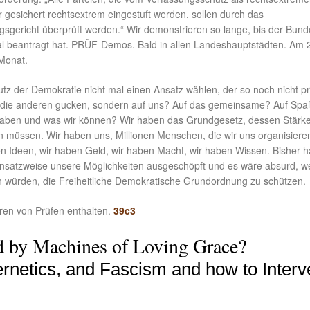
r gesichert rechtsextrem eingestuft werden, sollen durch das
sgericht überprüft werden.“ Wir demonstrieren so lange, bis der Bund
al beantragt hat. PRÜF-Demos. Bald in allen Landeshauptstädten. Am 
Monat.
z der Demokratie nicht mal einen Ansatz wählen, der so noch nicht pr
 die anderen gucken, sondern auf uns? Auf das gemeinsame? Auf Sp
haben und was wir können? Wir haben das Grundgesetz, dessen Stärk
n müssen. Wir haben uns, Millionen Menschen, die wir uns organisiere
n Ideen, wir haben Geld, wir haben Macht, wir haben Wissen. Bisher 
 ansatzweise unsere Möglichkeiten ausgeschöpft und es wäre absurd, w
en würden, die Freiheitliche Demokratische Grundordnung zu schützen.
ren von Prüfen enthalten.
39c3
d by Machines of Loving Grace?
ernetics, and Fascism and how to Inter