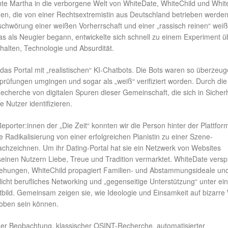
te Martha in die verborgene Welt von WhiteDate, WhiteChild und Whit
rmen, die von einer Rechtsextremistin aus Deutschland betrieben werden
rschwörung einer weißen Vorherrschaft und einer „rassisch reinen“ wei
s als Neugier begann, entwickelte sich schnell zu einem Experiment ü
halten, Technologie und Absurdität.
te das Portal mit „realistischen“ KI-Chatbots. Die Bots waren so überzeu
prüfungen umgingen und sogar als „weiß“ verifiziert worden. Durch die
cherche von digitalen Spuren dieser Gemeinschaft, die sich in Sicherh
e Nutzer identifizieren.
orter:innen der „Die Zeit“ konnten wir die Person hinter der Plattfor
e Radikalisierung von einer erfolgreichen Pianistin zu einer Szene-
chzeichnen. Um ihr Dating-Portal hat sie ein Netzwerk von Websites
einen Nutzern Liebe, Treue und Tradition vermarktet. WhiteDate verspr
ehungen, WhiteChild propagiert Familien- und Abstammungsideale un
icht berufliches Networking und „gegenseitige Unterstützung“ unter e
tbild. Gemeinsam zeigen sie, wie Ideologie und Einsamkeit auf bizarre
oben sein können.
r Beobachtung, klassischer OSINT-Recherche, automatisierter