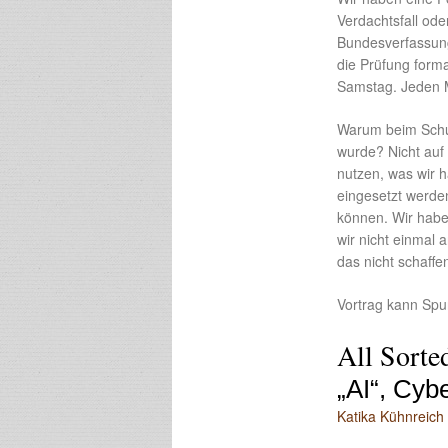
Verdachtsfall ode
Bundesverfassung
die Prüfung form
Samstag. Jeden 
Warum beim Schut
wurde? Nicht auf
nutzen, was wir 
eingesetzt werde
können. Wir habe
wir nicht einmal
das nicht schaff
Vortrag kann Spu
All Sorte
„AI“, Cyb
Katika Kühnreich