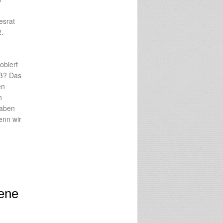
esrat
2.
obiert
aß? Das
en
n
haben
enn wir
vene