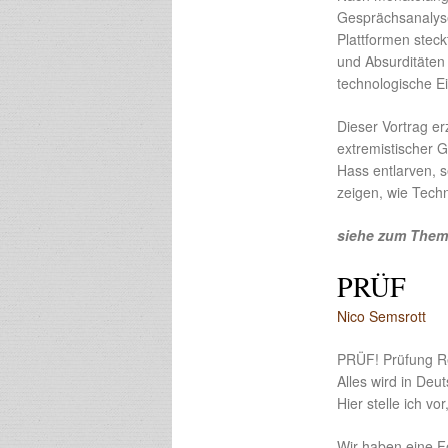
Gesprächsanalyse
Plattformen steck
und Absurditäten 
technologische E
Dieser Vortrag er
extremistischer G
Hass entlarven, 
zeigen, wie Tech
siehe zum Thema
PRÜF
Nico Semsrott
PRÜF! Prüfung Ret
Alles wird in De
Hier stelle ich v
Wir haben eine F