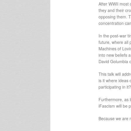
After WWII most o
they and their c
opposing them. T
concentration cam
In the post-war t
future, where all
Machines of Lovi
into new beliefs a
David Golumbia o
This talk will ad
is it where ideas
participating in it?
Furthermore, as 
iFascism will be 
Because we are m