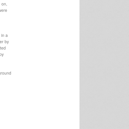
 on,
were
 in a
er by
lted
 by
 ground