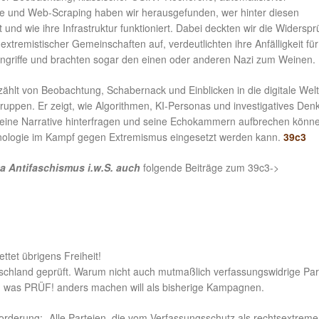
 und Web-Scraping haben wir herausgefunden, wer hinter diesen
t und wie ihre Infrastruktur funktioniert. Dabei deckten wir die Widersp
extremistischer Gemeinschaften auf, verdeutlichten ihre Anfälligkeit für
ingriffe und brachten sogar den einen oder anderen Nazi zum Weinen.
zählt von Beobachtung, Schabernack und Einblicken in die digitale Welt
ruppen. Er zeigt, wie Algorithmen, KI-Personas und investigatives Den
seine Narrative hinterfragen und seine Echokammern aufbrechen könne
nologie im Kampf gegen Extremismus eingesetzt werden kann.
39c3
 Antifaschismus i.w.S. auch
folgende Beiträge zum 39c3->
tet übrigens Freiheit!
utschland geprüft. Warum nicht auch mutmaßlich verfassungswidrige Par
or, was PRÜF! anders machen will als bisherige Kampagnen.
orderung: „Alle Parteien, die vom Verfassungsschutz als rechtsextreme