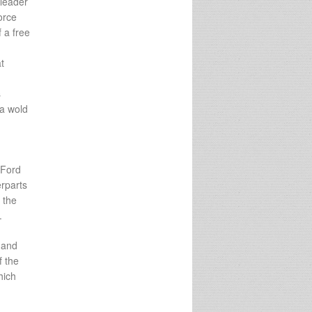
 leader
orce
f a free
t
s
 a wold
 Ford
erparts
 the
.
 and
f the
hich