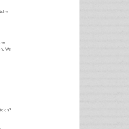
rüche
ken
n. Wir
teien?
r