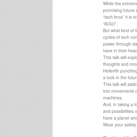
While the extreme
promising future
“tech bros” it is 
“A(G)I”.
But what kind of 
cycles of tech c
power through dat
have in their hea
This talk will exp
thoughts and mov
Hollerith punching
a look in the futu
This talk will ad
into movements o
machines.
And, in taking a
and possibilities 
have a planet and
Wear your safety c