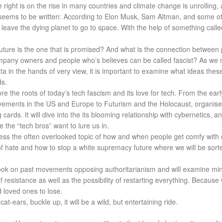
 right is on the rise in many countries and climate change is unrolling, 
 seems to be written: According to Elon Musk, Sam Altman, and some o
to leave the dying planet to go to space. With the help of something calle
future is the one that is promised? And what is the connection between
ompany owners and people who’s believes can be called fascist? As we
a in the hands of very view, it is important to examine what ideas thes
ds.
lore the roots of today’s tech fascism and its love for tech. From the earl
ements in the US and Europe to Futurism and the Holocaust, organise
 cards. It will dive into the its blooming relationship with cybernetics, a
re the “tech bros” want to lure us in.
dress the often overlooked topic of how and when people get comfy with 
f hate and how to stop a white supremacy future where we will be sort
 look on past movements opposing authoritarianism and will examine mi
of resistance as well as the possibility of restarting everything. Because
 loved ones to lose.
at-ears, buckle up, it will be a wild, but entertaining ride.