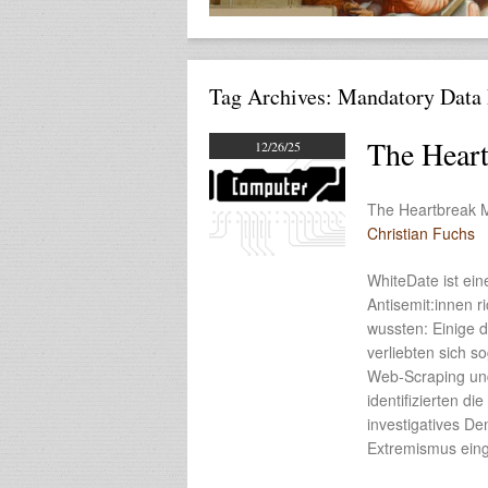
Tag Archives:
Mandatory Data 
The Hear
12/26/25
The Heartbreak M
Christian Fuchs
WhiteDate ist ein
Antisemit:innen ri
wussten: Einige d
verliebten sich s
Web-Scraping und
identifizierten d
investigatives D
Extremismus ein