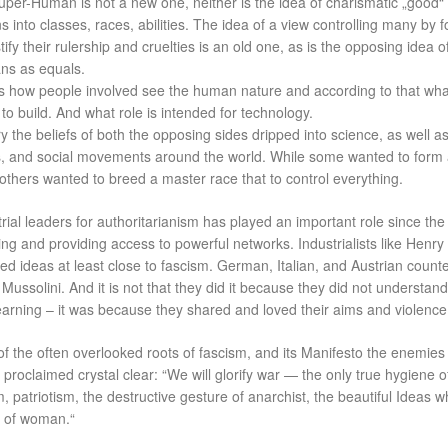
uper-Human is not a new one, neither is the idea of charismatic „good“
 into classes, races, abilities. The idea of a view controlling many by f
tify their rulership and cruelties is an old one, as is the opposing idea o
ns as equals.
is how people involved see the human nature and according to that wha
to build. And what role is intended for technology.
y the beliefs of both the opposing sides dripped into science, as well a
ds, and social movements around the world. While some wanted to form
 others wanted to breed a master race that to control everything.
trial leaders for authoritarianism has played an important role since the
ing and providing access to powerful networks. Industrialists like Henry
d ideas at least close to fascism. German, Italian, and Austrian count
Mussolini. And it is not that they did it because they did not understand
yearning – it was because they shared and loved their aims and violence
of the often overlooked roots of fascism, and its Manifesto the enemies
 proclaimed crystal clear: “We will glorify war — the only true hygiene o
, patriotism, the destructive gesture of anarchist, the beautiful Ideas w
rn of woman.“