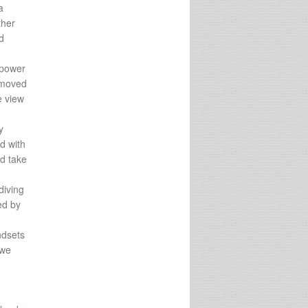
a
ther
d
 power
 moved
e view
y
d with
nd take
diving
ed by
ndsets
 we