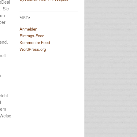
eDeal
. Sie
ßen
META
ber
Anmelden
Eintrags-Feed
gend,
Kommentar-Feed
WordPress.org
eit
m
icht
d
inem
 Weise