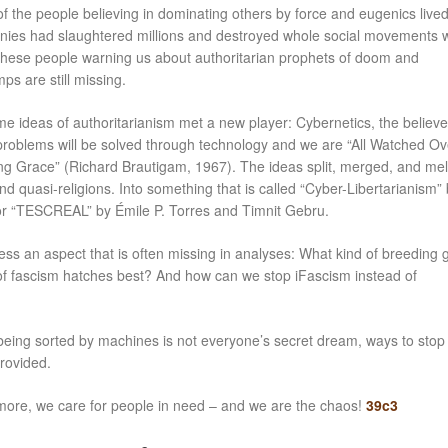
f the people believing in dominating others by force and eugenics lived
ronies had slaughtered millions and destroyed whole social movements 
hese people warning us about authoritarian prophets of doom and
ps are still missing.
ime ideas of authoritarianism met a new player: Cybernetics, the believe
 problems will be solved through technology and we are “All Watched Ov
ng Grace” (Richard Brautigam, 1967). The ideas split, merged, and me
nd quasi-religions. Into something that is called “Cyber-Libertarianism”
r “TESCREAL” by Émile P. Torres and Timnit Gebru.
dress an aspect that is often missing in analyses: What kind of breeding
 of fascism hatches best? And how can we stop iFascism instead of
being sorted by machines is not everyone’s secret dream, ways to stop
provided.
ore, we care for people in need – and we are the chaos!
39c3