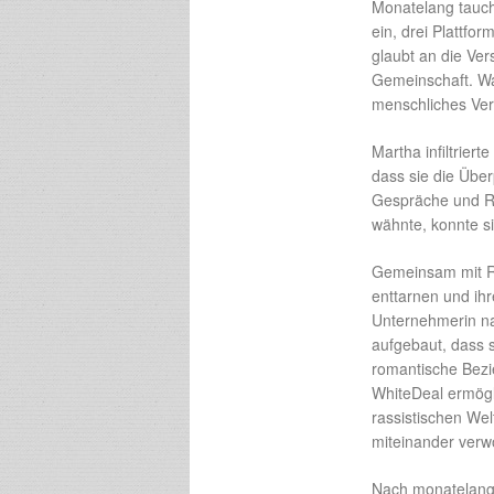
Monatelang tauch
ein, drei Plattfo
glaubt an die Ve
Gemeinschaft. Wa
menschliches Ver
Martha infiltrier
dass sie die Über
Gespräche und Re
wähnte, konnte si
Gemeinsam mit Rep
enttarnen und ihr
Unternehmerin na
aufgebaut, dass s
romantische Bezi
WhiteDeal ermögl
rassistischen Wel
miteinander verw
Nach monatelange