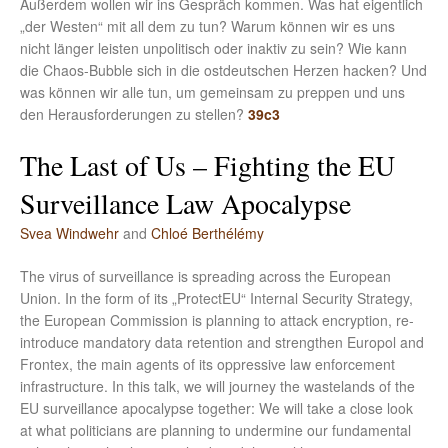
Außerdem wollen wir ins Gespräch kommen. Was hat eigentlich
„der Westen“ mit all dem zu tun? Warum können wir es uns
nicht länger leisten unpolitisch oder inaktiv zu sein? Wie kann
die Chaos-Bubble sich in die ostdeutschen Herzen hacken? Und
was können wir alle tun, um gemeinsam zu preppen und uns
den Herausforderungen zu stellen?
39c3
The Last of Us – Fighting the EU
Surveillance Law Apocalypse
Svea Windwehr
and
Chloé Berthélémy
The virus of surveillance is spreading across the European
Union. In the form of its „ProtectEU“ Internal Security Strategy,
the European Commission is planning to attack encryption, re-
introduce mandatory data retention and strengthen Europol and
Frontex, the main agents of its oppressive law enforcement
infrastructure. In this talk, we will journey the wastelands of the
EU surveillance apocalypse together: We will take a close look
at what politicians are planning to undermine our fundamental