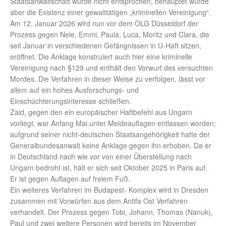
Staatsanwaltschaft wurde nicht entsprochen, behauptet wurde
aber die Existenz einer gewalttätigen „kriminellen Vereinigung“.
Am 12. Januar 2026 wird nun vor dem OLG Düsseldorf der
Prozess gegen Nele, Emmi, Paula, Luca, Moritz und Clara, die
seit Januar in verschiedenen Gefängnissen in U-Haft sitzen,
eröffnet. Die Anklage konstruiert auch hier eine kriminelle
Vereinigung nach §129 und enthält den Vorwurf des versuchten
Mordes. Die Verfahren in dieser Weise zu verfolgen, lässt vor
allem auf ein hohes Ausforschungs- und
Einschüchterungsinteresse schließen.
Zaid, gegen den ein europäischer Haftbefehl aus Ungarn
vorliegt, war Anfang Mai unter Meldeauflagen entlassen worden;
aufgrund seiner nicht-deutschen Staatsangehörigkeit hatte der
Generalbundesanwalt keine Anklage gegen ihn erhoben. Da er
in Deutschland nach wie vor von einer Überstellung nach
Ungarn bedroht ist, hält er sich seit Oktober 2025 in Paris auf.
Er ist gegen Auflagen auf freiem Fuß.
Ein weiteres Verfahren im Budapest- Komplex wird in Dresden
zusammen mit Vorwürfen aus dem Antifa Ost Verfahren
verhandelt. Der Prozess gegen Tobi, Johann, Thomas (Nanuk),
Paul und zwei weitere Personen wird bereits im November