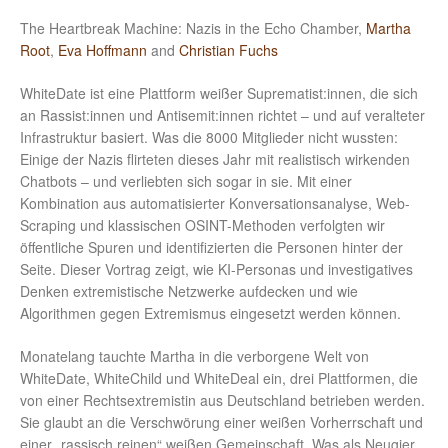
The Heartbreak Machine: Nazis in the Echo Chamber,
Martha
Root
,
Eva Hoffmann
and
Christian Fuchs
WhiteDate ist eine Plattform weißer Suprematist:innen, die sich
an Rassist:innen und Antisemit:innen richtet – und auf veralteter
Infrastruktur basiert. Was die 8000 Mitglieder nicht wussten:
Einige der Nazis flirteten dieses Jahr mit realistisch wirkenden
Chatbots – und verliebten sich sogar in sie. Mit einer
Kombination aus automatisierter Konversationsanalyse, Web-
Scraping und klassischen OSINT-Methoden verfolgten wir
öffentliche Spuren und identifizierten die Personen hinter der
Seite. Dieser Vortrag zeigt, wie KI-Personas und investigatives
Denken extremistische Netzwerke aufdecken und wie
Algorithmen gegen Extremismus eingesetzt werden können.
Monatelang tauchte Martha in die verborgene Welt von
WhiteDate, WhiteChild und WhiteDeal ein, drei Plattformen, die
von einer Rechtsextremistin aus Deutschland betrieben werden.
Sie glaubt an die Verschwörung einer weißen Vorherrschaft und
einer „rassisch reinen“ weißen Gemeinschaft. Was als Neugier