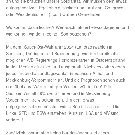
an und sie brauchen unsere Solidarität. Wir müssen dem etwas
entgegensetzen. Egal ob als Hacker:innen auf dem Congress
oder Westdeutsche in (noch) Grünen Gemeinden.
Wo kommt das alles her? Wer macht aktuell etwas dagegen und
wie können wir dem rechten Sog begegnen?
Mit dem „Super-Ost-Wahljahr“ 2024 (Landtagswahlen in
Sachsen, Thüringen und Brandenburg) wurden bereits alle
möglichen AfD-Regierungs-Horrorszenarien in Ostdeutschland
in den Medien diskutiert und ausgemalt. Nächstes Jahr stehen
jedoch noch die Landtagswahlen in Sachsen-Anhalt und
Mecklenburg-Vorpommern an. Und die Prognosen sehen auch
dort übel aus. Wären morgen Wahlen, würde die AfD in
Sachsen-Anhalt 39% der Stimmen und in Mecklenburg-
Vorpommern 38% bekommen. Um dem etwas
entgegenzusetzen müssten wüste Bündnisse aus CDU, Die
Linke, SPD und BSW entstehen. Kurzum: LSA und MV sind
verloren!
Zusätzlich schrumpfen beide Bundesländer und altern