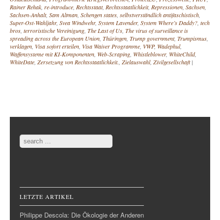
Rainer Rehak
,
re-introduce
,
Rechtsstaat
,
Rechtsstaatlichkeit
,
Repressionen
,
Sachsen
,
Sachsen-Anhalt
,
Sam Altman
,
Schengen states
,
selbstverständlich antifaschistisch
,
Super-Ost-Wahljahr
,
Svea Windwehr
,
System Lavender
,
System Where’s Daddy?
,
tech
bros
,
terroristische Vereinigung
,
The Last of Us
,
The virus of surveillance is
spreading across the European Union
,
Thüringen
,
Trump government
,
Trumpismus
,
verklagen
,
Visa sofort erteilen
,
Visa Waiver Programme
,
VWP
,
Wadephul
,
Waffensysteme mit KI-Komponenten
,
Web-Scraping
,
Whistleblower
,
WhiteChild
,
WhiteDate
,
Zersetzung von Rechtsstaatlichkeit.
,
Zielauswahl
,
Zivilgesellschaft
|
Post navigation
Search
LETZTE ARTIKEL
Philippe Descola: Die Ökologie der Anderen