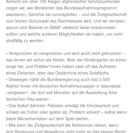
Anhand von über 100 Klagen afghanischer Schutzsuchender
zeigen wir, wie Ministerien das Bundesaufnahmeprogramm
sabotieren, Gerichte sie zurückpfeifen – und die Zivilgesellschaft
zum letzten Schutzwall des Rechtsstaats wird. Und wir verraten,
warum sich Beamte im BAMF vielleicht lieber krankmelden
sollten und welche anderen Möglichkeiten sie haben, um nicht
straffällig zu werden.
• Versprochen ist versprochen und wird auch nicht gebrochen“ –
das lernen wir schon als Kinder. Aber der Kindergarten ist schon
lange her, und Politiker*innen haben zwar oft das Auftreten
eines Elefanten, aber das Gedächtnis eines Goldfischs.
• Deswegen hätte die Bundesregierung auch fast 2.500
Afghan*innen mit deutschen Aufnahmezusagen in Islamabad
„vergessen“, die dort seit Monaten auf die Ausstellung ihrer
deutschen Visa warten
• Das Kalkül dahinter: Pakistan erledigt die Drecksarbeit und
schiebt sie früher oder später ab, Problem solved! – selbst wenn
dabei Menschenleben auf dem Spiel stehen.
• Wie kann die Zivilgesellschaft die Notbremse ziehen, wenn
sich Regierung und Verwaltung nicht mehr an das eigene Recht