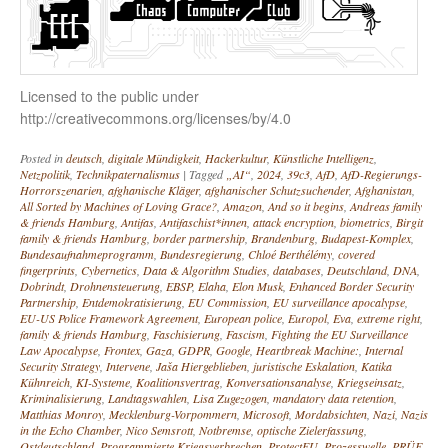
Licensed to the public under
http://creativecommons.org/licenses/by/4.0
Posted in
deutsch
,
digitale Mündigkeit
,
Hackerkultur
,
Künstliche Intelligenz
,
Netzpolitik
,
Technikpaternalismus
|
Tagged
„AI“
,
2024
,
39c3
,
AfD
,
AfD-Regierungs-
Horrorszenarien
,
afghanische Kläger
,
afghanischer Schutzsuchender
,
Afghanistan
,
All Sorted by Machines of Loving Grace?
,
Amazon
,
And so it begins
,
Andreas family
& friends Hamburg
,
Antifas
,
Antifaschist*innen
,
attack encryption
,
biometrics
,
Birgit
family & friends Hamburg
,
border partnership
,
Brandenburg
,
Budapest-Komplex
,
Bundesaufnahmeprogramm
,
Bundesregierung
,
Chloé Berthélémy
,
covered
fingerprints
,
Cybernetics
,
Data & Algorithm Studies
,
databases
,
Deutschland
,
DNA
,
Dobrindt
,
Drohnensteuerung
,
EBSP
,
Elaha
,
Elon Musk
,
Enhanced Border Security
Partnership
,
Entdemokratisierung
,
EU Commission
,
EU surveillance apocalypse
,
EU-US Police Framework Agreement
,
European police
,
Europol
,
Eva
,
extreme right
,
family & friends Hamburg
,
Faschisierung
,
Fascism
,
Fighting the EU Surveillance
Law Apocalypse
,
Frontex
,
Gaza
,
GDPR
,
Google
,
Heartbreak Machine:
,
Internal
Security Strategy
,
Intervene
,
Jaša Hiergeblieben
,
juristische Eskalation
,
Katika
Kühnreich
,
KI-Systeme
,
Koalitionsvertrag
,
Konversationsanalyse
,
Kriegseinsatz
,
Kriminalisierung
,
Landtagswahlen
,
Lisa Zugezogen
,
mandatory data retention
,
Matthias Monroy
,
Mecklenburg-Vorpommern
,
Microsoft
,
Mordabsichten
,
Nazi
,
Nazis
in the Echo Chamber
,
Nico Semsrott
,
Notbremse
,
optische Zielerfassung
,
Ostdeutschland
,
Programmierte Kriegsverbrechen
,
ProtectEU
,
Prozesswelle
,
PRÜF
,