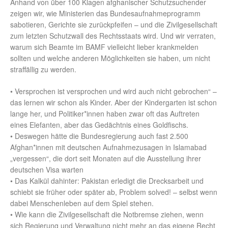
Anhand von über 100 Klagen afghanischer Schutzsuchender
zeigen wir, wie Ministerien das Bundesaufnahmeprogramm
sabotieren, Gerichte sie zurückpfeifen – und die Zivilgesellschaft
zum letzten Schutzwall des Rechtsstaats wird. Und wir verraten,
warum sich Beamte im BAMF vielleicht lieber krankmelden
sollten und welche anderen Möglichkeiten sie haben, um nicht
straffällig zu werden.
• Versprochen ist versprochen und wird auch nicht gebrochen“ –
das lernen wir schon als Kinder. Aber der Kindergarten ist schon
lange her, und Politiker*innen haben zwar oft das Auftreten
eines Elefanten, aber das Gedächtnis eines Goldfischs.
• Deswegen hätte die Bundesregierung auch fast 2.500
Afghan*innen mit deutschen Aufnahmezusagen in Islamabad
„vergessen“, die dort seit Monaten auf die Ausstellung ihrer
deutschen Visa warten
• Das Kalkül dahinter: Pakistan erledigt die Drecksarbeit und
schiebt sie früher oder später ab, Problem solved! – selbst wenn
dabei Menschenleben auf dem Spiel stehen.
• Wie kann die Zivilgesellschaft die Notbremse ziehen, wenn
sich Regierung und Verwaltung nicht mehr an das eigene Recht