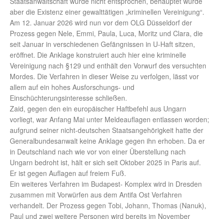
Staatsanwaltschaft wurde nicht entsprochen, behauptet wurde
aber die Existenz einer gewalttätigen „kriminellen Vereinigung“.
Am 12. Januar 2026 wird nun vor dem OLG Düsseldorf der
Prozess gegen Nele, Emmi, Paula, Luca, Moritz und Clara, die
seit Januar in verschiedenen Gefängnissen in U-Haft sitzen,
eröffnet. Die Anklage konstruiert auch hier eine kriminelle
Vereinigung nach §129 und enthält den Vorwurf des versuchten
Mordes. Die Verfahren in dieser Weise zu verfolgen, lässt vor
allem auf ein hohes Ausforschungs- und
Einschüchterungsinteresse schließen.
Zaid, gegen den ein europäischer Haftbefehl aus Ungarn
vorliegt, war Anfang Mai unter Meldeauflagen entlassen worden;
aufgrund seiner nicht-deutschen Staatsangehörigkeit hatte der
Generalbundesanwalt keine Anklage gegen ihn erhoben. Da er
in Deutschland nach wie vor von einer Überstellung nach
Ungarn bedroht ist, hält er sich seit Oktober 2025 in Paris auf.
Er ist gegen Auflagen auf freiem Fuß.
Ein weiteres Verfahren im Budapest- Komplex wird in Dresden
zusammen mit Vorwürfen aus dem Antifa Ost Verfahren
verhandelt. Der Prozess gegen Tobi, Johann, Thomas (Nanuk),
Paul und zwei weitere Personen wird bereits im November