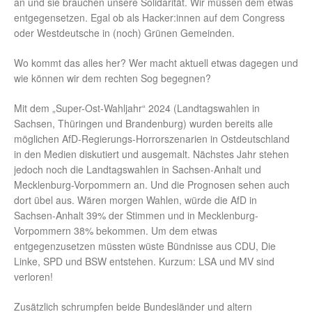
an und sie brauchen unsere Solidarität. Wir müssen dem etwas
entgegensetzen. Egal ob als Hacker:innen auf dem Congress
oder Westdeutsche in (noch) Grünen Gemeinden.
Wo kommt das alles her? Wer macht aktuell etwas dagegen und
wie können wir dem rechten Sog begegnen?
Mit dem „Super-Ost-Wahljahr“ 2024 (Landtagswahlen in
Sachsen, Thüringen und Brandenburg) wurden bereits alle
möglichen AfD-Regierungs-Horrorszenarien in Ostdeutschland
in den Medien diskutiert und ausgemalt. Nächstes Jahr stehen
jedoch noch die Landtagswahlen in Sachsen-Anhalt und
Mecklenburg-Vorpommern an. Und die Prognosen sehen auch
dort übel aus. Wären morgen Wahlen, würde die AfD in
Sachsen-Anhalt 39% der Stimmen und in Mecklenburg-
Vorpommern 38% bekommen. Um dem etwas
entgegenzusetzen müssten wüste Bündnisse aus CDU, Die
Linke, SPD und BSW entstehen. Kurzum: LSA und MV sind
verloren!
Zusätzlich schrumpfen beide Bundesländer und altern