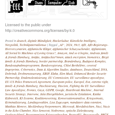
Licensed to the public under
http://creativecommons.org/licenses/by/4.0
Posted in
deutsch
,
digitale Mündigkeit
,
Hackerkultur
,
Künstliche Intelligenz
,
Netzpolitik
,
Technikpaternalismus
|
Tagged
„AI“
,
2024
,
39c3
,
AfD
,
AfD-Regierungs-
Horrorszenarien
,
afghanische Kläger
,
afghanischer Schutzsuchender
,
Afghanistan
,
All Sorted by Machines of Loving Grace?
,
Amazon
,
And so it begins
,
Andreas family
& friends Hamburg
,
Antifas
,
Antifaschist*innen
,
attack encryption
,
biometrics
,
Birgit
family & friends Hamburg
,
border partnership
,
Brandenburg
,
Budapest-Komplex
,
Bundesaufnahmeprogramm
,
Bundesregierung
,
Chloé Berthélémy
,
covered
fingerprints
,
Cybernetics
,
Data & Algorithm Studies
,
databases
,
Deutschland
,
DNA
,
Dobrindt
,
Drohnensteuerung
,
EBSP
,
Elaha
,
Elon Musk
,
Enhanced Border Security
Partnership
,
Entdemokratisierung
,
EU Commission
,
EU surveillance apocalypse
,
EU-US Police Framework Agreement
,
European police
,
Europol
,
Eva
,
extreme right
,
family & friends Hamburg
,
Faschisierung
,
Fascism
,
Fighting the EU Surveillance
Law Apocalypse
,
Frontex
,
Gaza
,
GDPR
,
Google
,
Heartbreak Machine:
,
Internal
Security Strategy
,
Intervene
,
Jaša Hiergeblieben
,
juristische Eskalation
,
Katika
Kühnreich
,
KI-Systeme
,
Koalitionsvertrag
,
Konversationsanalyse
,
Kriegseinsatz
,
Kriminalisierung
,
Landtagswahlen
,
Lisa Zugezogen
,
mandatory data retention
,
Matthias Monroy
,
Mecklenburg-Vorpommern
,
Microsoft
,
Mordabsichten
,
Nazi
,
Nazis
in the Echo Chamber
,
Nico Semsrott
,
Notbremse
,
optische Zielerfassung
,
Ostdeutschland
,
Programmierte Kriegsverbrechen
,
ProtectEU
,
Prozesswelle
,
PRÜF
,