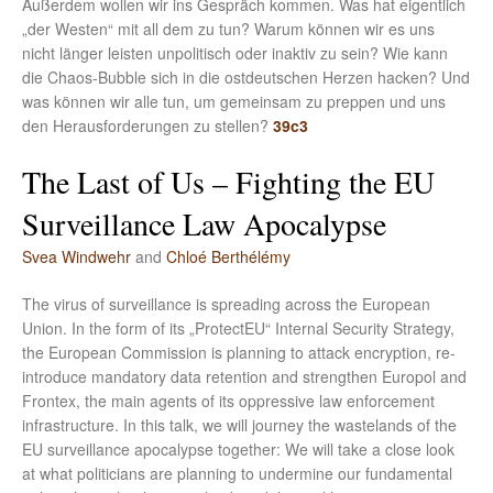
Außerdem wollen wir ins Gespräch kommen. Was hat eigentlich
„der Westen“ mit all dem zu tun? Warum können wir es uns
nicht länger leisten unpolitisch oder inaktiv zu sein? Wie kann
die Chaos-Bubble sich in die ostdeutschen Herzen hacken? Und
was können wir alle tun, um gemeinsam zu preppen und uns
den Herausforderungen zu stellen?
39c3
The Last of Us – Fighting the EU
Surveillance Law Apocalypse
Svea Windwehr
and
Chloé Berthélémy
The virus of surveillance is spreading across the European
Union. In the form of its „ProtectEU“ Internal Security Strategy,
the European Commission is planning to attack encryption, re-
introduce mandatory data retention and strengthen Europol and
Frontex, the main agents of its oppressive law enforcement
infrastructure. In this talk, we will journey the wastelands of the
EU surveillance apocalypse together: We will take a close look
at what politicians are planning to undermine our fundamental