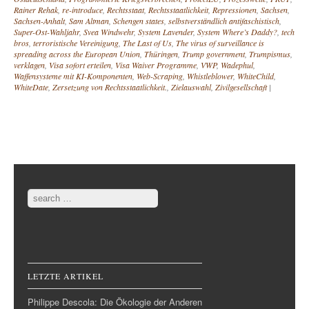
Rainer Rehak
,
re-introduce
,
Rechtsstaat
,
Rechtsstaatlichkeit
,
Repressionen
,
Sachsen
,
Sachsen-Anhalt
,
Sam Altman
,
Schengen states
,
selbstverständlich antifaschistisch
,
Super-Ost-Wahljahr
,
Svea Windwehr
,
System Lavender
,
System Where’s Daddy?
,
tech
bros
,
terroristische Vereinigung
,
The Last of Us
,
The virus of surveillance is
spreading across the European Union
,
Thüringen
,
Trump government
,
Trumpismus
,
verklagen
,
Visa sofort erteilen
,
Visa Waiver Programme
,
VWP
,
Wadephul
,
Waffensysteme mit KI-Komponenten
,
Web-Scraping
,
Whistleblower
,
WhiteChild
,
WhiteDate
,
Zersetzung von Rechtsstaatlichkeit.
,
Zielauswahl
,
Zivilgesellschaft
|
Post navigation
Search
LETZTE ARTIKEL
Philippe Descola: Die Ökologie der Anderen