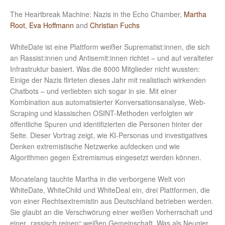
The Heartbreak Machine: Nazis in the Echo Chamber,
Martha
Root
,
Eva Hoffmann
and
Christian Fuchs
WhiteDate ist eine Plattform weißer Suprematist:innen, die sich
an Rassist:innen und Antisemit:innen richtet – und auf veralteter
Infrastruktur basiert. Was die 8000 Mitglieder nicht wussten:
Einige der Nazis flirteten dieses Jahr mit realistisch wirkenden
Chatbots – und verliebten sich sogar in sie. Mit einer
Kombination aus automatisierter Konversationsanalyse, Web-
Scraping und klassischen OSINT-Methoden verfolgten wir
öffentliche Spuren und identifizierten die Personen hinter der
Seite. Dieser Vortrag zeigt, wie KI-Personas und investigatives
Denken extremistische Netzwerke aufdecken und wie
Algorithmen gegen Extremismus eingesetzt werden können.
Monatelang tauchte Martha in die verborgene Welt von
WhiteDate, WhiteChild und WhiteDeal ein, drei Plattformen, die
von einer Rechtsextremistin aus Deutschland betrieben werden.
Sie glaubt an die Verschwörung einer weißen Vorherrschaft und
einer „rassisch reinen“ weißen Gemeinschaft. Was als Neugier