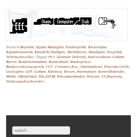
Posted in
Biopolitik
,
digitale Mündigkeit
,
Friedenspolitk
,
Hackerkultur
,
Kapitalismuskritik
,
Künstliche Intelligenz
,
Machttheorie
,
Mündigkeit
,
Netzpolitik
,
Verbraucherschutz
|
Tagged
39c3
,
Alexander Dobrindt
,
Analysesoftware Gotham
,
Bayern
,
Bundeskriminalamt
,
Bundesländer
,
Bundespolizei
,
Bundesverfassungsgericht
,
CCC
,
Constanze Kurz
,
Datenanalysen
,
Franziska Görlitz
,
Gesetzgeber
,
GFF
,
Gotham
,
Hamburg
,
Hessen
,
Innenminister
,
Kontrollbehörden
,
Militär
,
Öffentlichkeit
,
PALANTIR
,
Polizeidatenbanken
,
Polizeien
,
US-Regierung
,
Verfassungsbeschwerden
|
Post navigation
Search