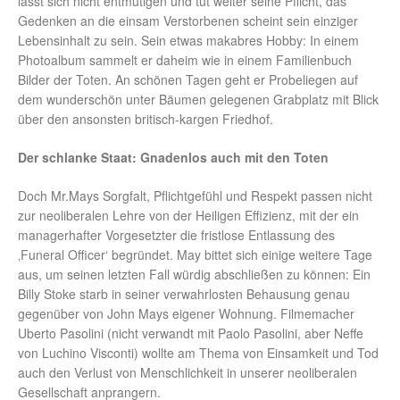
lässt sich nicht entmutigen und tut weiter seine Pflicht, das
Gedenken an die einsam Verstorbenen scheint sein einziger
Lebensinhalt zu sein. Sein etwas makabres Hobby: In einem
Photoalbum sammelt er daheim wie in einem Familienbuch
Bilder der Toten. An schönen Tagen geht er Probeliegen auf
dem wunderschön unter Bäumen gelegenen Grabplatz mit Blick
über den ansonsten britisch-kargen Friedhof.
Der schlanke Staat: Gnadenlos auch mit den Toten
Doch Mr.Mays Sorgfalt, Pflichtgefühl und Respekt passen nicht
zur neoliberalen Lehre von der Heiligen Effizienz, mit der ein
managerhafter Vorgesetzter die fristlose Entlassung des
‚Funeral Officer‘ begründet. May bittet sich einige weitere Tage
aus, um seinen letzten Fall würdig abschließen zu können: Ein
Billy Stoke starb in seiner verwahrlosten Behausung genau
gegenüber von John Mays eigener Wohnung. Filmemacher
Uberto Pasolini (nicht verwandt mit Paolo Pasolini, aber Neffe
von Luchino Visconti) wollte am Thema von Einsamkeit und Tod
auch den Verlust von Menschlichkeit in unserer neoliberalen
Gesellschaft anprangern.