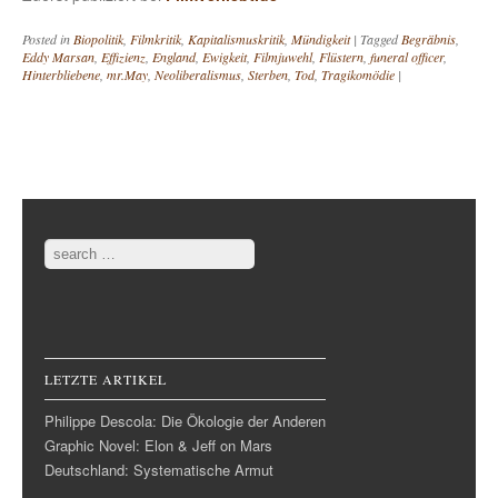
Posted in
Biopolitik
,
Filmkritik
,
Kapitalismuskritik
,
Mündigkeit
|
Tagged
Begräbnis
,
Eddy Marsan
,
Effizienz
,
England
,
Ewigkeit
,
Filmjuwehl
,
Flüstern
,
funeral officer
,
Hinterbliebene
,
mr.May
,
Neoliberalismus
,
Sterben
,
Tod
,
Tragikomödie
|
Post navigation
Search
LETZTE ARTIKEL
Philippe Descola: Die Ökologie der Anderen
Graphic Novel: Elon & Jeff on Mars
Deutschland: Systematische Armut