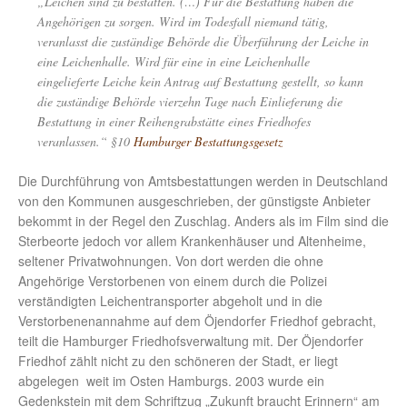
„Leichen sind zu bestatten. (…) Für die Bestattung haben die
Angehörigen zu sorgen. Wird im Todesfall niemand tätig,
veranlasst die zuständige Behörde die Überführung der Leiche in
eine Leichenhalle. Wird für eine in eine Leichenhalle
eingelieferte Leiche kein Antrag auf Bestattung gestellt, so kann
die zuständige Behörde vierzehn Tage nach Einlieferung die
Bestattung in einer Reihengrabstätte eines Friedhofes
veranlassen.“ §10
Hamburger Bestattungsgesetz
Die Durchführung von Amtsbestattungen werden in Deutschland
von den Kommunen ausgeschrieben, der günstigste Anbieter
bekommt in der Regel den Zuschlag. Anders als im Film sind die
Sterbeorte jedoch vor allem Krankenhäuser und Altenheime,
seltener Privatwohnungen. Von dort werden die ohne
Angehörige Verstorbenen von einem durch die Polizei
verständigten Leichentransporter abgeholt und in die
Verstorbenenannahme auf dem Öjendorfer Friedhof gebracht,
teilt die Hamburger Friedhofsverwaltung mit. Der Öjendorfer
Friedhof zählt nicht zu den schöneren der Stadt, er liegt
abgelegen weit im Osten Hamburgs. 2003 wurde ein
Gedenkstein mit dem Schriftzug „Zukunft braucht Erinnern“ am