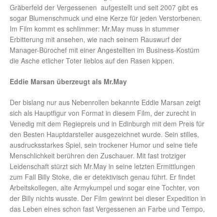
Gräberfeld der Vergessenen aufgestellt und seit 2007 gibt es
sogar Blumenschmuck und eine Kerze für jeden Verstorbenen.
Im Film kommt es schlimmer: Mr.May muss in stummer
Erbitterung mit ansehen, wie nach seinem Rauswurf der
Manager-Bürochef mit einer Angestellten im Business-Kostüm
die Asche etlicher Toter lieblos auf den Rasen kippen.
Eddie Marsan überzeugt als Mr.May
Der bislang nur aus Nebenrollen bekannte Eddie Marsan zeigt
sich als Hauptfigur von Format in diesem Film, der zurecht in
Venedig mit dem Regiepreis und in Edinburgh mit dem Preis für
den Besten Hauptdarsteller ausgezeichnet wurde. Sein stilles,
ausdrucksstarkes Spiel, sein trockener Humor und seine tiefe
Menschlichkeit berühren den Zuschauer. Mit fast trotziger
Leidenschaft stürzt sich Mr.May in seine letzten Ermittlungen
zum Fall Billy Stoke, die er detektivisch genau führt. Er findet
Arbeitskollegen, alte Armykumpel und sogar eine Tochter, von
der Billy nichts wusste. Der Film gewinnt bei dieser Expedition in
das Leben eines schon fast Vergessenen an Farbe und Tempo,