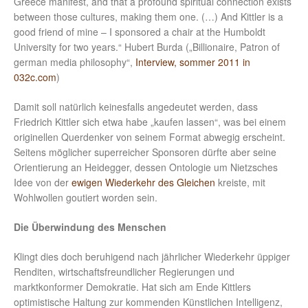
Greece manifest, and that a profound spiritual connection exists
between those cultures, making them one. (…) And Kittler is a
good friend of mine – I sponsored a chair at the Humboldt
University for two years.“ Hubert Burda („Billionaire, Patron of
german media philosophy“,
Interview, sommer 2011 in
032c.com
)
Damit soll natürlich keinesfalls angedeutet werden, dass
Friedrich Kittler sich etwa habe „kaufen lassen“, was bei einem
originellen Querdenker von seinem Format abwegig erscheint.
Seitens möglicher superreicher Sponsoren dürfte aber seine
Orientierung an Heidegger, dessen Ontologie um Nietzsches
Idee von der
ewigen Wiederkehr des Gleichen
kreiste, mit
Wohlwollen goutiert worden sein.
Die Überwindung des Menschen
Klingt dies doch beruhigend nach jährlicher Wiederkehr üppiger
Renditen, wirtschaftsfreundlicher Regierungen und
marktkonformer Demokratie. Hat sich am Ende Kittlers
optimistische Haltung zur kommenden Künstlichen Intelligenz,