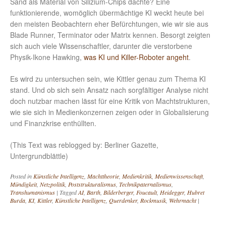
Sand als Material von Silizium-Chips dachte? Eine
funktionierende, womöglich übermächtige KI weckt heute bei
den meisten Beobachtern eher Befürchtungen, wie wir sie aus
Blade Runner, Terminator oder Matrix kennen. Besorgt zeigten
sich auch viele Wissenschaftler, darunter die verstorbene
Physik-Ikone Hawking,
was KI und Killer-Roboter angeht
.
Es wird zu untersuchen sein, wie Kittler genau zum Thema KI
stand. Und ob sich sein Ansatz nach sorgfältiger Analyse nicht
doch nutzbar machen lässt für eine Kritik von Machtstrukturen,
wie sie sich in Medienkonzernen zeigen oder in Globalisierung
und Finanzkrise enthüllten.
(This Text was reblogged by: Berliner Gazette,
Untergrundblättle)
Posted in
Künstliche Intelligenz
,
Machttheorie
,
Medienkritik
,
Medienwissenschaft
,
Mündigkeit
,
Netzpolitik
,
Poststrukturalismus
,
Technikpaternalismus
,
Transhumanismus
|
Tagged
AI
,
Barth
,
Bilderberger
,
Foucault
,
Heidegger
,
Hubret
Burda
,
KI
,
Kittler
,
Künstliche Intelligenz
,
Querdenker
,
Rockmusik
,
Wehrmacht
|