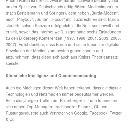
Hubert Burda ist der ca. zwei Milliarden schwere Medientycoon
an der Spitze von Deutschlands drittgrößtem Medienimperium
(nach Bertelsmann und Springer), dem neben „Burda-Moden“,
auch „Playboy“, „Bunte“, „Focus“ etc. zuzurechnen sind. Burda
steuerte seinen Konzern erfolgreich in die Netzmedienwelt und
erhielt, soweit das Internet weiß, sagenhafte sechs Einladungen
zu den Bilderberg-Konferenzen (1997, 1998, 2001, 2003, 2005,
2007). Es ist denkbar, dass Burda dort seine Ideen zur digitalen
Revolution der Medien zum besten geben konnte und
anzunehmen, dass diese sich auch aus Kittlers Theorieansatz
speiste.
Künstliche Intelligenz und Quantencomputing
Auch die Mächtigen dieser Welt haben erkannt, dass die digitale
Technologien und Netzmedien immer bedeutsamer werden.
Beim diesjährigen Treffen der Bilderberger in Turin tummelten
sich neben Top-Managern traditioneller Finanz-, Öl- und
Rüstungsindustrie auch Vertreter von Google, Facebook, Twitter
& Co.