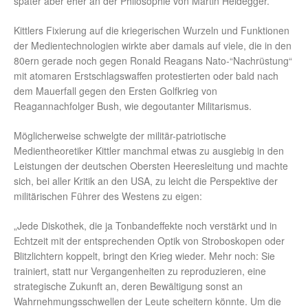
später aber eher an der Philosophie von Martin Heidegger.
Kittlers Fixierung auf die kriegerischen Wurzeln und Funktionen
der Medientechnologien wirkte aber damals auf viele, die in den
80ern gerade noch gegen Ronald Reagans Nato-“Nachrüstung“
mit atomaren Erstschlagswaffen protestierten oder bald nach
dem Mauerfall gegen den Ersten Golfkrieg von
Reagannachfolger Bush, wie degoutanter Militarismus.
Möglicherweise schwelgte der militär-patriotische
Medientheoretiker Kittler manchmal etwas zu ausgiebig in den
Leistungen der deutschen Obersten Heeresleitung und machte
sich, bei aller Kritik an den USA, zu leicht die Perspektive der
militärischen Führer des Westens zu eigen:
„Jede Diskothek, die ja Tonbandeffekte noch verstärkt und in
Echtzeit mit der entsprechenden Optik von Stroboskopen oder
Blitzlichtern koppelt, bringt den Krieg wieder. Mehr noch: Sie
trainiert, statt nur Vergangenheiten zu reproduzieren, eine
strategische Zukunft an, deren Bewältigung sonst an
Wahrnehmungsschwellen der Leute scheitern könnte. Um die