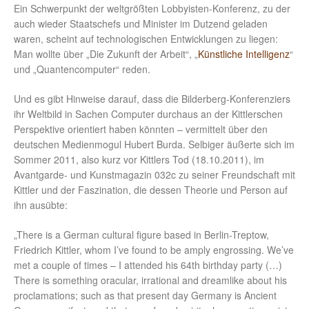
Ein Schwerpunkt der weltgrößten Lobbyisten-Konferenz, zu der
auch wieder Staatschefs und Minister im Dutzend geladen
waren, scheint auf technologischen Entwicklungen zu liegen:
Man wollte über „Die Zukunft der Arbeit“, „
Künstliche Intelligenz
“
und „Quantencomputer“ reden.
Und es gibt Hinweise darauf, dass die Bilderberg-Konferenziers
ihr Weltbild in Sachen Computer durchaus an der Kittlerschen
Perspektive orientiert haben könnten – vermittelt über den
deutschen Medienmogul Hubert Burda. Selbiger äußerte sich im
Sommer 2011, also kurz vor Kittlers Tod (18.10.2011), im
Avantgarde- und Kunstmagazin 032c zu seiner Freundschaft mit
Kittler und der Faszination, die dessen Theorie und Person auf
ihn ausübte:
„There is a German cultural figure based in Berlin-Treptow,
Friedrich Kittler, whom I’ve found to be amply engrossing. We’ve
met a couple of times – I attended his 64th birthday party (…)
There is something oracular, irrational and dreamlike about his
proclamations; such as that present day Germany is Ancient