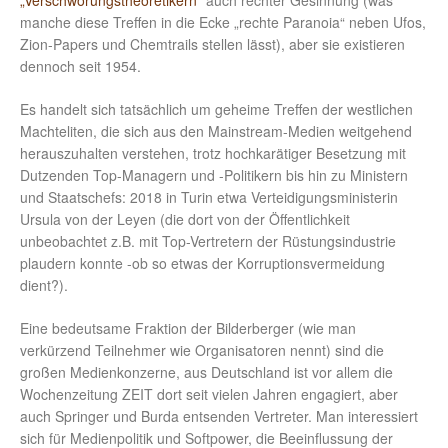
„Verschwörungstheoretikern“
auch rechter Gesinnung (was
manche diese Treffen in die Ecke „rechte Paranoia“ neben Ufos,
Zion-Papers und Chemtrails stellen lässt), aber sie existieren
dennoch seit 1954.
Es handelt sich tatsächlich um geheime Treffen der westlichen
Machteliten, die sich aus den Mainstream-Medien weitgehend
herauszuhalten verstehen, trotz hochkarätiger Besetzung mit
Dutzenden Top-Managern und -Politikern bis hin zu Ministern
und Staatschefs: 2018 in Turin etwa Verteidigungsministerin
Ursula von der Leyen (die dort von der Öffentlichkeit
unbeobachtet z.B. mit Top-Vertretern der Rüstungsindustrie
plaudern konnte -ob so etwas der Korruptionsvermeidung
dient?).
Eine bedeutsame Fraktion der Bilderberger (wie man
verkürzend Teilnehmer wie Organisatoren nennt) sind die
großen Medienkonzerne, aus Deutschland ist vor allem die
Wochenzeitung ZEIT dort seit vielen Jahren engagiert, aber
auch Springer und Burda entsenden Vertreter. Man interessiert
sich für Medienpolitik und Softpower, die Beeinflussung der