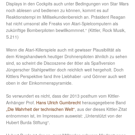
Displays in den Cockpits auch unter Bedingungen von Star Wars
noch ablesen und bedienen zu können, kommt es auf
Reaktionstempi im Millisekundenbereich an. Präsident Reagan
hat nicht umsonst alle Freaks von Atari-Spielcomputern als
zukünftige Bomberpiloten bewillkommnet.“ (Kittler, Rock Musik,
S.211)
Wenn die Atari-Killerspiele auch mit gewisser Plausibilität als
dem Kriegshandwerk heutiger Drohnenpiloten ähnlich zu sehen
sind, so scheint die Discoszene der 80er als Spaßversion
Jüngerscher Stahlgewitter doch reichlich weit hergeholt. Doch
Kittlers Perspektive fand ihre Liebhaber -und Gönner auch weit
oben in der Einkommenspyramide.
So verwundert es nicht, dass der 2013 posthum vom Kittler-
Anhänger Prof.
Hans Ulrich Gumbrecht
herausgegebene Band
„Die Wahrheit der technischen Welt“
, aus der dieses Kittler-Zitat
entnommen ist, im Impressum ausweist: „Unterstützt von der
Hubert Burda Stiftung“.