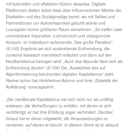
mit kulturellen und affektiven Gütern abspeise. Digitale
Plattformen stellen dabei etwa über Influencerinnen Märkte der
Eitelkeiten und des Sozialprestige bereit, wo mit Selfies und
Partnerbörsen um Aufmerksamkeit gebuhlt würde und
Luxusgüter immer größeren Raum einnehmen. „So treffen zwei
unvereinbare Imperative -Lohnverzicht und unbegrenzter
Konsum- im Individuum aufeinander. Das große Paradox!“
(S.102) Ergebnis sei sich ausbreitende Entfremdung, die
zunächst klassisch marxistisch erläutert und dann auf den
Neoliberalismus bezogen wird: „Auch das Absurde lässt sich als
Entfremdung deuten“ (S.108) Die „Auswüchse des auf
Algorithmisierung beruhenden digitalen Kapitalismus“ sieht
Reimer
schon bei
Horkheimer/Adorno
und ihrer „Dialektik der
Aufklärung“ vorausgeahnt.
„
Der neoliberale Kapitalismus hat sich nicht nur als unfähig
erwiesen, die Verheißungen zu erfüllen, mit denen er sich
rechtfertigt, er hat ihre Erfüllung sogar verhindert. Darüber
hinaus hat er daran mitgewirkt, die Voraussetzungen zu
zerstören, auf denen er beruht. In diesem Sinne ist er absurd.