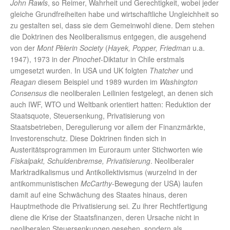
John Rawls
, so Reimer, Wahrheit und Gerechtigkeit, wobei jeder
gleiche Grundfreiheiten habe und wirtschaftliche Ungleichheit so
zu gestalten sei, dass sie dem Gemeinwohl diene. Dem stehen
die Doktrinen des Neoliberalismus entgegen, die ausgehend
von der
Mont Pèlerin Society
(
Hayek, Popper, Friedman
u.a.
1947), 1973 in der
Pinochet
-Diktatur in Chile erstmals
umgesetzt wurden. In USA und UK folgten
Thatcher
und
Reagan
diesem Beispiel und 1989 wurden im
Washington
Consensus
die neoliberalen Leilinien festgelegt, an denen sich
auch IWF, WTO und Weltbank orientiert hatten: Reduktion der
Staatsquote, Steuersenkung, Privatisierung von
Staatsbetrieben, Deregulierung vor allem der Finanzmärkte,
Investorenschutz. Diese Doktrinen finden sich in
Austeritätsprogrammen im Euroraum unter Stichworten wie
Fiskalpakt, Schuldenbremse, Privatisierung
. Neoliberaler
Marktradikalismus und Antikollektivismus (wurzelnd in der
antikommunistischen
McCarthy
-Bewegung der USA) laufen
damit auf eine Schwächung des Staates hinaus, deren
Hauptmethode die Privatisierung sei. Zu ihrer Rechtfertigung
diene die Krise der Staatsfinanzen, deren Ursache nicht in
neoliberalen Steuersenkungen gesehen, sondern als