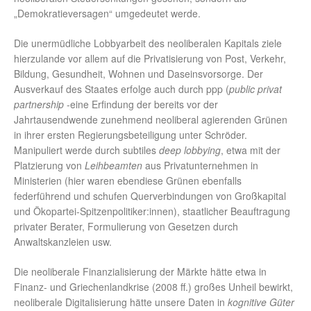
„Demokratieversagen“ umgedeutet werde.
Die unermüdliche Lobbyarbeit des neoliberalen Kapitals ziele
hierzulande vor allem auf die Privatisierung von Post, Verkehr,
Bildung, Gesundheit, Wohnen und Daseinsvorsorge. Der
Ausverkauf des Staates erfolge auch durch ppp (
public privat
partnership
-eine Erfindung der bereits vor der
Jahrtausendwende zunehmend neoliberal agierenden Grünen
in ihrer ersten Regierungsbeteiligung unter Schröder.
Manipuliert werde durch subtiles
deep lobbying
, etwa mit der
Platzierung von
Leihbeamten
aus Privatunternehmen in
Ministerien (hier waren ebendiese Grünen ebenfalls
federführend und schufen Querverbindungen von Großkapital
und Ökopartei-Spitzenpolitiker:innen), staatlicher Beauftragung
privater Berater, Formulierung von Gesetzen durch
Anwaltskanzleien usw.
Die neoliberale Finanzialisierung der Märkte hätte etwa in
Finanz- und Griechenlandkrise (2008 ff.) großes Unheil bewirkt,
neoliberale Digitalisierung hätte unsere Daten in
kognitive Güter