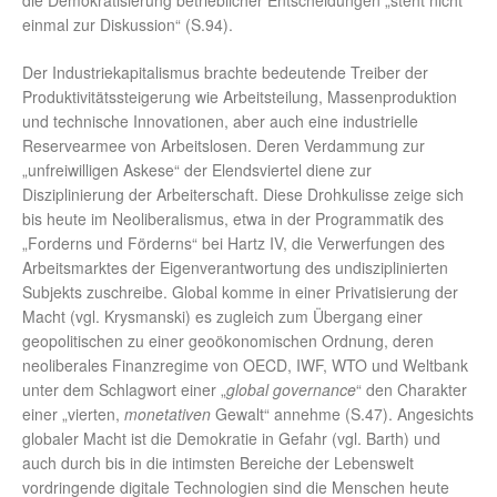
die Demokratisierung betrieblicher Entscheidungen „steht nicht
einmal zur Diskussion“ (S.94).
Der Industriekapitalismus brachte bedeutende Treiber der
Produktivitätssteigerung wie Arbeitsteilung, Massenproduktion
und technische Innovationen, aber auch eine industrielle
Reservearmee von Arbeitslosen. Deren Verdammung zur
„unfreiwilligen Askese“ der Elendsviertel diene zur
Disziplinierung der Arbeiterschaft. Diese Drohkulisse zeige sich
bis heute im Neoliberalismus, etwa in der Programmatik des
„Forderns und Förderns“ bei Hartz IV, die Verwerfungen des
Arbeitsmarktes der Eigenverantwortung des undisziplinierten
Subjekts zuschreibe. Global komme in einer Privatisierung der
Macht (vgl. Krysmanski) es zugleich zum Übergang einer
geopolitischen zu einer geoökonomischen Ordnung, deren
neoliberales Finanzregime von OECD, IWF, WTO und Weltbank
unter dem Schlagwort einer „
global governance
“ den Charakter
einer „vierten,
monetativen
Gewalt“ annehme (S.47). Angesichts
globaler Macht ist die Demokratie in Gefahr (vgl. Barth) und
auch durch bis in die intimsten Bereiche der Lebenswelt
vordringende digitale Technologien sind die Menschen heute