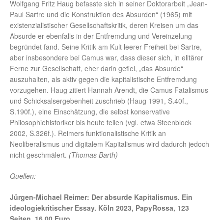
Wolfgang Fritz Haug befasste sich in seiner Doktorarbeit „Jean-
Paul Sartre und die Konstruktion des Absurden“ (1965) mit
existenzialistischer Gesellschaftskritik, deren Kreisen um das
Absurde er ebenfalls in der Entfremdung und Vereinzelung
begründet fand. Seine Kritik am Kult leerer Freiheit bei Sartre,
aber insbesondere bei Camus war, dass dieser sich, in elitärer
Ferne zur Gesellschaft, eher darin gefiel, „das Absurde“
auszuhalten, als aktiv gegen die kapitalistische Entfremdung
vorzugehen. Haug zitiert Hannah Arendt, die Camus Fatalismus
und Schicksalsergebenheit zuschrieb (Haug 1991, S.40f.,
S.190f.), eine Einschätzung, die selbst konservative
Philosophiehistoriker bis heute teilen (vgl. etwa Steenblock
2002, S.326f.). Reimers funktionalistische Kritik an
Neoliberalismus und digitalem Kapitalismus wird dadurch jedoch
nicht geschmälert.
(Thomas Barth)
Quellen:
Jürgen-Michael Reimer: Der absurde Kapitalismus. Ein
ideologiekritischer Essay. Köln 2023, PapyRossa, 123
Seiten, 16,00 Euro.