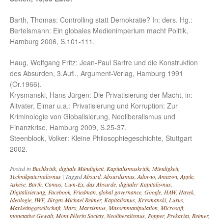
Barth, Thomas: Controlling statt Demokratie? In: ders. Hg.:
Bertelsmann: Ein globales Medienimperium macht Politik,
Hamburg 2006, S.101-111.
Haug, Wolfgang Fritz: Jean-Paul Sartre und die Konstruktion
des Absurden, 3.Aufl., Argument-Verlag, Hamburg 1991
(Or.1966).
Krysmanski, Hans Jürgen: Die Privatisierung der Macht, in:
Altvater, Elmar u.a.: Privatisierung und Korruption: Zur
Kriminologie von Globalisierung, Neoliberalismus und
Finanzkrise, Hamburg 2009, S.25-37.
Steenblock, Volker: Kleine Philosophiegeschichte, Stuttgart
2002.
Posted in
Buchkritik
,
digitale Mündigkeit
,
Kapitalismuskritik
,
Mündigkeit
,
Technikpaternalismus
|
Tagged
Absurd
,
Absurdismus
,
Adorno
,
Amazon
,
Apple
,
Askese
,
Barth
,
Camus
,
Cum-Ex
,
das Absurde
,
digitaler Kapitalismus
,
Digitalisierung
,
Facebook
,
Friedman
,
global governance
,
Google
,
HAW
,
Hayek
,
Ideologie
,
IWF
,
Jürgen-Michael Reimer
,
Kapitalismus
,
Krysmanski
,
Luxus
,
Marketinggesellschaft
,
Marx
,
Marxismus
,
Massenmanipulation
,
Microsoft
,
monetative Gewalt
,
Mont Pèlerin Society
,
Neoliberalismus
,
Popper
,
Prekariat
,
Reimer
,