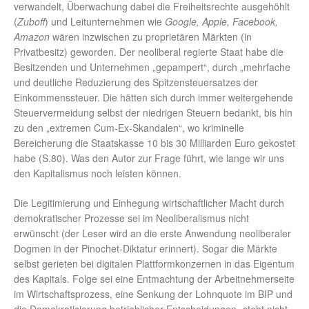
verwandelt, Überwachung dabei die Freiheitsrechte ausgehöhlt
(
Zuboff
) und Leitunternehmen wie
Google, Apple, Facebook,
Amazon
wären inzwischen zu proprietären Märkten (in
Privatbesitz) geworden. Der neoliberal regierte Staat habe die
Besitzenden und Unternehmen „gepampert“, durch „mehrfache
und deutliche Reduzierung des Spitzensteuersatzes der
Einkommenssteuer. Die hätten sich durch immer weitergehende
Steuervermeidung selbst der niedrigen Steuern bedankt, bis hin
zu den „extremen Cum-Ex-Skandalen“, wo kriminelle
Bereicherung die Staatskasse 10 bis 30 Milliarden Euro gekostet
habe (S.80). Was den Autor zur Frage führt, wie lange wir uns
den Kapitalismus noch leisten können.
Die Legitimierung und Einhegung wirtschaftlicher Macht durch
demokratischer Prozesse sei im Neoliberalismus nicht
erwünscht (der Leser wird an die erste Anwendung neoliberaler
Dogmen in der Pinochet-Diktatur erinnert). Sogar die Märkte
selbst gerieten bei digitalen Plattformkonzernen in das Eigentum
des Kapitals. Folge sei eine Entmachtung der Arbeitnehmerseite
im Wirtschaftsprozess, eine Senkung der Lohnquote im BIP und