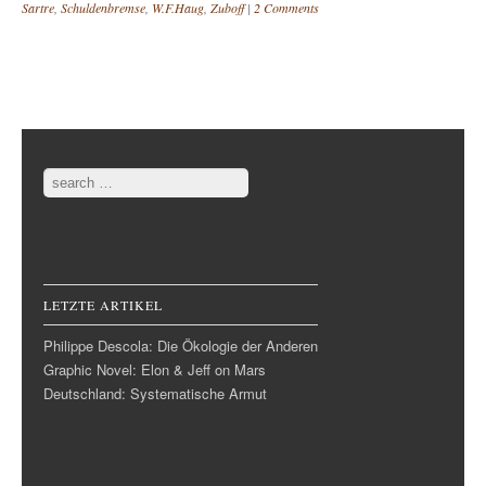
Sartre
,
Schuldenbremse
,
W.F.Haug
,
Zuboff
|
2 Comments
Post navigation
Search
LETZTE ARTIKEL
Philippe Descola: Die Ökologie der Anderen
Graphic Novel: Elon & Jeff on Mars
Deutschland: Systematische Armut