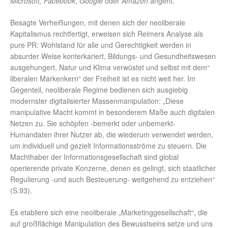
Microsoft, Facebook
,
Google
oder
Amazon
angeht.
Besagte Verheißungen, mit denen sich der neoliberale
Kapitalismus rechtfertigt, erweisen sich Reimers Analyse als
pure PR: Wohlstand für alle und Gerechtigkeit werden in
absurder Weise konterkariert, Bildungs- und Gesundheitswesen
ausgehungert, Natur und Klima verwüstet und selbst mit dem“
liberalen Markenkern“ der Freiheit ist es nicht weit her. Im
Gegenteil, neoliberale Regime bedienen sich ausgiebig
modernster digitalisierter Massenmanipulation: „Diese
manipulative Macht kommt in besonderem Maße auch digitalen
Netzen zu. Sie schöpfen -bemerkt oder unbemerkt-
Humandaten ihrer Nutzer ab, die wiederum verwendet werden,
um individuell und gezielt Informationsströme zu steuern. Die
Machthaber der Informationsgesellschaft sind global
operierende private Konzerne, denen es gelingt, sich staatlicher
Regulierung -und auch Besteuerung- weitgehend zu entziehen“
(S.93).
Es etabliere sich eine neoliberale „Marketinggesellschaft“, die
auf großflächige Manipulation des Bewusstseins setze und uns