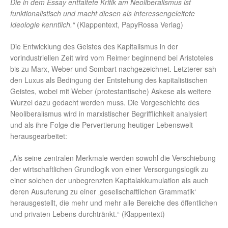
Die in dem Essay entfaltete Kritik am Neoliberalismus ist
funktionalistisch und macht diesen als interessengeleitete
Ideologie kenntlich.“
(Klappentext, PapyRossa Verlag)
Die Entwicklung des Geistes des Kapitalismus in der
vorindustriellen Zeit wird vom Reimer beginnend bei Aristoteles
bis zu Marx, Weber und Sombart nachgezeichnet. Letzterer sah
den Luxus als Bedingung der Entstehung des kapitalistischen
Geistes, wobei mit Weber (protestantische) Askese als weitere
Wurzel dazu gedacht werden muss. Die Vorgeschichte des
Neoliberalismus wird in marxistischer Begrifflichkeit analysiert
und als ihre Folge die Pervertierung heutiger Lebenswelt
herausgearbeitet:
„Als seine zentralen Merkmale werden sowohl die Verschiebung
der wirtschaftlichen Grundlogik von einer Versorgungslogik zu
einer solchen der unbegrenzten Kapitalakkumulation als auch
deren Ausuferung zu einer ‚gesellschaftlichen Grammatik‘
herausgestellt, die mehr und mehr alle Bereiche des öffentlichen
und privaten Lebens durchtränkt.“ (Klappentext)