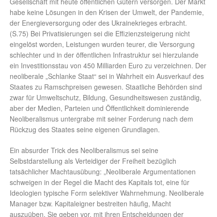
Gesellschaft mit heute öffentlichen Gütern versorgen. Der Markt
habe keine Lösungen in den Krisen der Umwelt, der Pandemie,
der Energieversorgung oder des Ukrainekrieges erbracht.
(S.75) Bei Privatisierungen sei die Effizienzsteigerung nicht
eingelöst worden, Leistungen wurden teurer, die Versorgung
schlechter und in der öffentlichen Infrastruktur sei hierzulande
ein Investitionsstau von 450 Milliarden Euro zu verzeichnen. Der
neoliberale „Schlanke Staat“ sei in Wahrheit ein Ausverkauf des
Staates zu Ramschpreisen gewesen. Staatliche Behörden sind
zwar für Umweltschutz, Bildung, Gesundheitswesen zuständig,
aber der Medien, Parteien und Öffentlichkeit dominierende
Neoliberalismus untergrabe mit seiner Forderung nach dem
Rückzug des Staates seine eigenen Grundlagen.
Ein absurder Trick des Neoliberalismus sei seine
Selbstdarstellung als Verteidiger der Freiheit bezüglich
tatsächlicher Machtausübung: „Neoliberale Argumentationen
schweigen in der Regel die Macht des Kapitals tot, eine für
Ideologien typische Form selektiver Wahrnehmung. Neoliberale
Manager bzw. Kapitaleigner bestreiten häufig, Macht
auszuüben. Sie geben vor, mit ihren Entscheidungen der