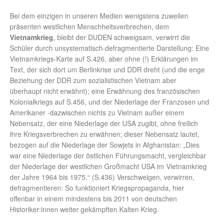
Bei dem einzigen in unseren Medien wenigstens zuweilen
präsenten westlichen Menschheitsverbrechen, dem
Vietnamkrieg
, bleibt der DUDEN schweigsam, verwirrt die
Schüler durch unsystematisch-defragmentierte Darstellung: Eine
Vietnamkriegs-Karte auf S.426, aber ohne (!) Erklärungen im
Text, der sich dort um Berlinkrise und DDR dreht (und die enge
Beziehung der DDR zum sozialistischen Vietnam aber
überhaupt nicht erwähnt); eine Erwähnung des französischen
Kolonialkriegs auf S.456, und der Niederlage der Franzosen und
Amerikaner -dazwischen nichts zu Vietnam außer einem
Nebensatz, der eine Niederlage der USA zugibt, ohne freilich
ihre Kriegsverbrechen zu erwähnen; dieser Nebensatz lautet,
bezogen auf die Niederlage der Sowjets in Afghanistan: „Dies
war eine Niederlage der östlichen Führungsmacht, vergleichbar
der Niederlage der westlichen Großmacht USA im Vietnamkrieg
der Jahre 1964 bis 1975.“ (S.436) Verschweigen, verwirren,
defragmentieren: So funktioniert Kriegspropaganda, hier
offenbar in einem mindestens bis 2011 von deutschen
Historiker:innen weiter gekämpften Kalten Krieg.