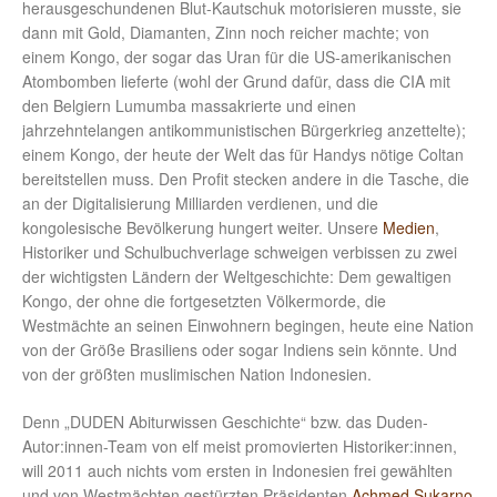
herausgeschundenen Blut-Kautschuk motorisieren musste, sie
dann mit Gold, Diamanten, Zinn noch reicher machte; von
einem Kongo, der sogar das Uran für die US-amerikanischen
Atombomben lieferte (wohl der Grund dafür, dass die CIA mit
den Belgiern Lumumba massakrierte und einen
jahrzehntelangen antikommunistischen Bürgerkrieg anzettelte);
einem Kongo, der heute der Welt das für Handys nötige Coltan
bereitstellen muss. Den Profit stecken andere in die Tasche, die
an der Digitalisierung Milliarden verdienen, und die
kongolesische Bevölkerung hungert weiter. Unsere
Medien
,
Historiker und Schulbuchverlage schweigen verbissen zu zwei
der wichtigsten Ländern der Weltgeschichte: Dem gewaltigen
Kongo, der ohne die fortgesetzten Völkermorde, die
Westmächte an seinen Einwohnern begingen, heute eine Nation
von der Größe Brasiliens oder sogar Indiens sein könnte. Und
von der größten muslimischen Nation Indonesien.
Denn „DUDEN Abiturwissen Geschichte“ bzw. das Duden-
Autor:innen-Team von elf meist promovierten Historiker:innen,
will 2011 auch nichts vom ersten in Indonesien frei gewählten
und von Westmächten gestürzten Präsidenten
Achmed Sukarno