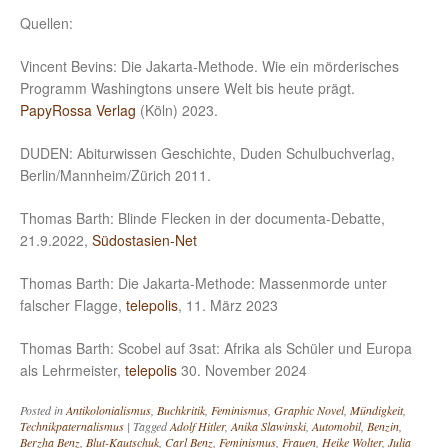
Quellen:
Vincent Bevins: Die Jakarta-Methode. Wie ein mörderisches
Programm Washingtons unsere Welt bis heute prägt.
PapyRossa Verlag
(Köln) 2023.
DUDEN: Abiturwissen Geschichte, Duden Schulbuchverlag,
Berlin/Mannheim/Zürich 2011.
Thomas Barth: Blinde Flecken in der documenta-Debatte,
21.9.2022,
Südostasien-Net
Thomas Barth: Die Jakarta-Methode: Massenmorde unter
falscher Flagge,
telepolis
, 11. März 2023
Thomas Barth: Scobel auf 3sat: Afrika als Schüler und Europa
als Lehrmeister,
telepolis
30. November 2024
Posted in
Antikolonialismus
,
Buchkritik
,
Feminismus
,
Graphic Novel
,
Mündigkeit
,
Technikpaternalismus
|
Tagged
Adolf Hitler
,
Anika Slawinski
,
Automobil
,
Benzin
,
Berzha Benz
,
Blut-Kautschuk
,
Carl Benz
,
Feminismus
,
Frauen
,
Heike Wolter
,
Julia