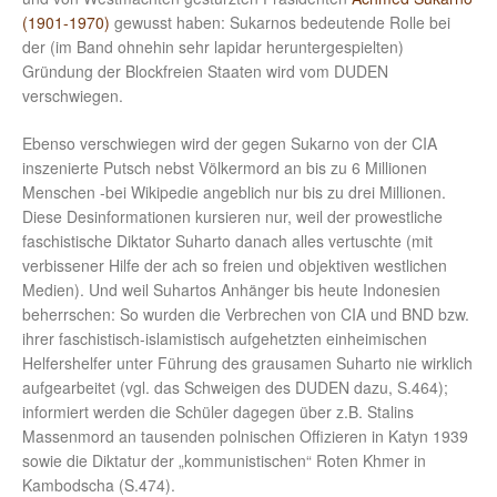
(1901-1970)
gewusst haben: Sukarnos bedeutende Rolle bei
der (im Band ohnehin sehr lapidar heruntergespielten)
Gründung der Blockfreien Staaten wird vom DUDEN
verschwiegen.
Ebenso verschwiegen wird der gegen Sukarno von der CIA
inszenierte Putsch nebst Völkermord an bis zu 6 Millionen
Menschen -bei Wikipedie angeblich nur bis zu drei Millionen.
Diese Desinformationen kursieren nur, weil der prowestliche
faschistische Diktator Suharto danach alles vertuschte (mit
verbissener Hilfe der ach so freien und objektiven westlichen
Medien). Und weil Suhartos Anhänger bis heute Indonesien
beherrschen: So wurden die Verbrechen von CIA und BND bzw.
ihrer faschistisch-islamistisch aufgehetzten einheimischen
Helfershelfer unter Führung des grausamen Suharto nie wirklich
aufgearbeitet (vgl. das Schweigen des DUDEN dazu, S.464);
informiert werden die Schüler dagegen über z.B. Stalins
Massenmord an tausenden polnischen Offizieren in Katyn 1939
sowie die Diktatur der „kommunistischen“ Roten Khmer in
Kambodscha (S.474).