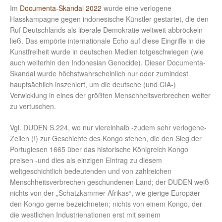
Im
Documenta-Skandal 2022
wurde eine verlogene
Hasskampagne gegen indonesische Künstler gestartet, die den
Ruf Deutschlands als liberale Demokratie weltweit abbröckeln
ließ. Das empörte internationale Echo auf diese Eingriffe in die
Kunstfreiheit wurde in deutschen Medien totgeschwiegen (wie
auch weiterhin den Indonesian Genocide). Dieser Documenta-
Skandal wurde höchstwahrscheinlich nur oder zumindest
hauptsächlich inszeniert, um die deutsche (und CIA-)
Verwicklung in eines der größten Menschheitsverbrechen weiter
zu vertuschen.
Vgl. DUDEN S.224, wo nur viereinhalb -zudem sehr verlogene-
Zeilen (!) zur Geschichte des Kongo stehen, die den Sieg der
Portugiesen 1665 über das historische Königreich Kongo
preisen -und dies als einzigen Eintrag zu diesem
weltgeschichtlich bedeutenden und von zahlreichen
Menschheitsverbrechen geschundenen Land; der DUDEN weiß
nichts von der „Schatzkammer Afrikas“, wie gierige Europäer
den Kongo gerne bezeichneten; nichts von einem Kongo, der
die westlichen Industrienationen erst mit seinem