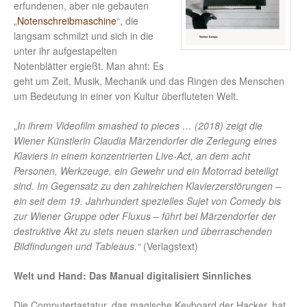
erfundenen, aber nie gebauten
„
Notenschreibmaschine
“, die
langsam schmilzt und sich in die
unter ihr aufgestapelten
Notenblätter ergießt. Man ahnt: Es
geht um Zeit, Musik, Mechanik und das Ringen des Menschen
um Bedeutung in einer von Kultur überfluteten Welt.
„
In ihrem Videofilm smashed to pieces … (2018) zeigt die
Wiener Künstlerin Claudia Märzendorfer die Zerlegung eines
Klaviers in einem konzentrierten Live-Act, an dem acht
Personen, Werkzeuge, ein Gewehr und ein Motorrad beteiligt
sind. Im Gegensatz zu den zahlreichen Klavierzerstörungen –
ein seit dem 19. Jahrhundert spezielles Sujet von Comedy bis
zur Wiener Gruppe oder Fluxus – führt bei Märzendorfer der
destruktive Akt zu stets neuen starken und überraschenden
Bildfindungen und Tableaus.“
(Verlagstext)
Welt und Hand: Das Manual digitalisiert Sinnliches
Die Computertastatur, das magische Keyboard der Hacker, hat