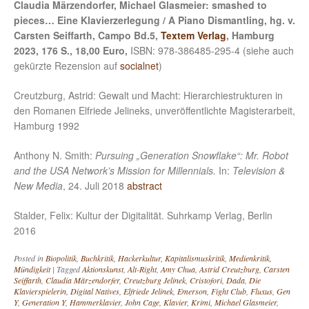
Claudia Märzendorfer, Michael Glasmeier: smashed to
pieces… Eine Klavierzerlegung / A Piano Dismantling, hg. v.
Carsten Seiffarth, Campo Bd.5,
Textem Verlag
, Hamburg
2023, 176 S., 18,00 Euro,
ISBN: 978-386485-295-4 (siehe auch
gekürzte Rezension auf
socialnet
)
Creutzburg, Astrid: Gewalt und Macht: Hierarchiestrukturen in
den Romanen Elfriede Jelineks, unveröffentlichte Magisterarbeit,
Hamburg 1992
Anthony N. Smith:
Pursuing „Generation Snowflake“: Mr. Robot
and the USA Network’s Mission for Millennials.
In:
Television &
New Media
, 24. Juli 2018
abstract
Stalder, Felix: Kultur der Digitalität. Suhrkamp Verlag, Berlin
2016
Posted in
Biopolitik
,
Buchkritik
,
Hackerkultur
,
Kapitalismuskritik
,
Medienkritik
,
Mündigkeit
|
Tagged
Aktionskunst
,
Alt-Right
,
Amy Chua
,
Astrid Creutzburg
,
Carsten
Seiffarth
,
Claudia Märzendorfer
,
Creutzburg Jelinek
,
Cristofori
,
Dada
,
Die
Klavierspielerin
,
Digital Natives
,
Elfriede Jelinek
,
Emerson
,
Fight Club
,
Fluxus
,
Gen
Y
,
Generation Y
,
Hammerklavier
,
John Cage
,
Klavier
,
Krimi
,
Michael Glasmeier
,