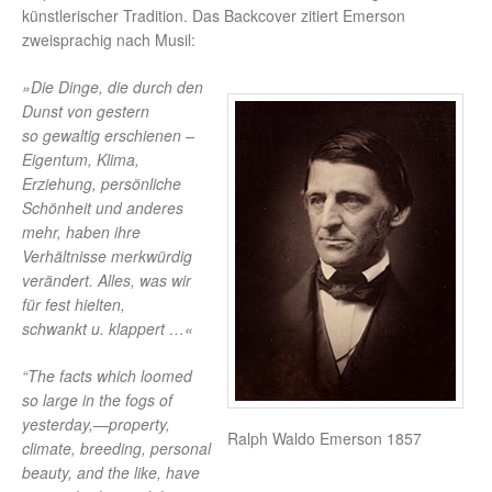
künstlerischer Tradition. Das Backcover zitiert Emerson
zweisprachig nach Musil:
»Die Dinge, die durch den
Dunst von gestern
so gewaltig erschienen –
Eigentum, Klima,
Erziehung, persönliche
Schönheit und anderes
mehr, haben ihre
Verhältnisse merkwürdig
verändert. Alles, was wir
für fest hielten,
schwankt u. klappert …«
“The facts which loomed
so large in the fogs of
yesterday,—property,
Ralph Waldo Emerson 1857
climate, breeding, personal
beauty, and the like, have