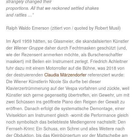
strangely changed their
proportions. All that we reckoned settled shakes
and rattles …”
Ralph Waldo Emerson (zitiert von / quoted by Robert Musil)
Im April 1959 hätten, so Glasmeier, die skandalisierten Künstler
der
Wiener Gruppe
daher durch Fechtmasken geschützt (und,
wie der Rezensent anmerken möchte, als Burschenschaftler
maskiert) mit Beilen ein Instrument zerlegt. Friedrich Achleitner
fuhr dazu mit einem Motorroller auf die Bühne, was 2018 von
der destruierenden
Claudia Märzendorfer
referenziert wurde:
Die Wiener Künstlerin Nicole Six durfte bei dieser
Klavierzertrümmerung auf der Vespa vorfahren und zückte, weil
Künstler sich gerne gegenseitig übertreffen, ein Gewehr, um mit
zwei Schüssen ins geöffnete Piano den Reigen der Gewalt zu
eröffnen. Danach erfolgt die systematische Demontage, einer
Vivisektion am Instrument gleich -womit die Performance gleich
noch symbolisch das beliebteste Mediengenre nachstellt: Den
Fernseh-Krimi: Ein Schuss, ein Schrei und alles Weitere nach
der Obduktion, bis das Kleinbürgertum vor der Mattscheibe am