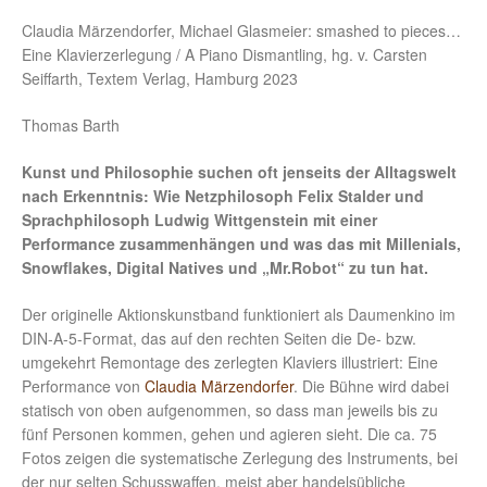
Claudia Märzendorfer, Michael Glasmeier: smashed to pieces…
Eine Klavierzerlegung / A Piano Dismantling, hg. v. Carsten
Seiffarth, Textem Verlag, Hamburg 2023
Thomas Barth
Kunst und Philosophie suchen oft jenseits der Alltagswelt
nach Erkenntnis: Wie Netzphilosoph Felix Stalder und
Sprachphilosoph Ludwig Wittgenstein mit einer
Performance zusammenhängen und was das mit Millenials,
Snowflakes, Digital Natives und „Mr.Robot“ zu tun hat.
Der originelle Aktionskunstband funktioniert als Daumenkino im
DIN-A-5-Format, das auf den rechten Seiten die De- bzw.
umgekehrt Remontage des zerlegten Klaviers illustriert: Eine
Performance von
Claudia Märzendorfer
. Die Bühne wird dabei
statisch von oben aufgenommen, so dass man jeweils bis zu
fünf Personen kommen, gehen und agieren sieht. Die ca. 75
Fotos zeigen die systematische Zerlegung des Instruments, bei
der nur selten Schusswaffen, meist aber handelsübliche