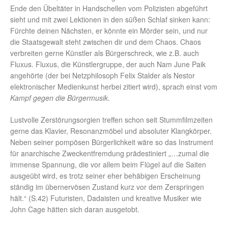
Ende den Übeltäter in Handschellen vom Polizisten abgeführt
sieht und mit zwei Lektionen in den süßen Schlaf sinken kann:
Fürchte deinen Nächsten, er könnte ein Mörder sein, und nur
die Staatsgewalt steht zwischen dir und dem Chaos. Chaos
verbreiten gerne Künstler als Bürgerschreck, wie z.B. auch
Fluxus. Fluxus, die Künstlergruppe, der auch Nam June Paik
angehörte (der bei Netzphilosoph Felix Stalder als Nestor
elektronischer Medienkunst herbei zitiert wird), sprach einst vom
Kampf gegen die Bürgermusik
.
Lustvolle Zerstörungsorgien treffen schon seit Stummfilmzeiten
gerne das Klavier, Resonanzmöbel und absoluter Klangkörper.
Neben seiner pompösen Bürgerlichkeit wäre so das Instrument
für anarchische Zweckentfremdung prädestiniert „…zumal die
immense Spannung, die vor allem beim Flügel auf die Saiten
ausgeübt wird, es trotz seiner eher behäbigen Erscheinung
ständig im übernervösen Zustand kurz vor dem Zerspringen
hält.“ (S.42) Futuristen, Dadaisten und kreative Musiker wie
John Cage hätten sich daran ausgetobt.