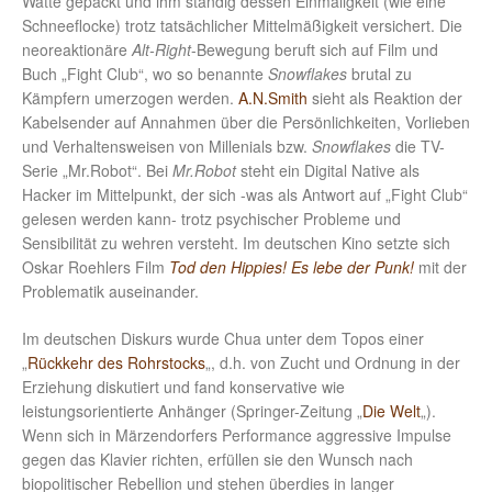
Watte gepackt und ihm ständig dessen Einmaligkeit (wie eine
Schneeflocke) trotz tatsächlicher Mittelmäßigkeit versichert. Die
neoreaktionäre
Alt-Right
-Bewegung beruft sich auf Film und
Buch „Fight Club“, wo so benannte
Snowflakes
brutal zu
Kämpfern umerzogen werden.
A.N.Smith
sieht als Reaktion der
Kabelsender auf Annahmen über die Persönlichkeiten, Vorlieben
und Verhaltensweisen von Millenials bzw.
Snowflakes
die TV-
Serie „Mr.Robot“. Bei
Mr.Robot
steht ein Digital Native als
Hacker im Mittelpunkt, der sich -was als Antwort auf „Fight Club“
gelesen werden kann- trotz psychischer Probleme und
Sensibilität zu wehren versteht. Im deutschen Kino setzte sich
Oskar Roehlers Film
Tod den Hippies! Es lebe der Punk!
mit der
Problematik auseinander.
Im deutschen Diskurs wurde Chua unter dem Topos einer
„
Rückkehr des Rohrstocks
„, d.h. von Zucht und Ordnung in der
Erziehung diskutiert und fand konservative wie
leistungsorientierte Anhänger (Springer-Zeitung „
Die Welt
„).
Wenn sich in Märzendorfers Performance aggressive Impulse
gegen das Klavier richten, erfüllen sie den Wunsch nach
biopolitischer Rebellion und stehen überdies in langer