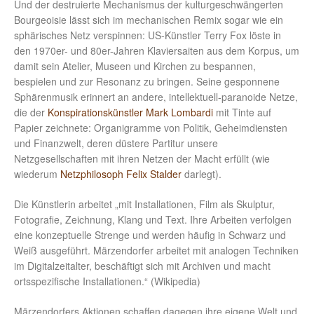
Und der destruierte Mechanismus der kulturgeschwängerten
Bourgeoisie lässt sich im mechanischen Remix sogar wie ein
sphärisches Netz verspinnen: US-Künstler Terry Fox löste in
den 1970er- und 80er-Jahren Klaviersaiten aus dem Korpus, um
damit sein Atelier, Museen und Kirchen zu bespannen,
bespielen und zur Resonanz zu bringen. Seine gesponnene
Sphärenmusik erinnert an andere, intellektuell-paranoide Netze,
die der
Konspirationskünstler Mark Lombardi
mit Tinte auf
Papier zeichnete: Organigramme von Politik, Geheimdiensten
und Finanzwelt, deren düstere Partitur unsere
Netzgesellschaften mit ihren Netzen der Macht erfüllt (wie
wiederum
Netzphilosoph Felix Stalder
darlegt).
Die Künstlerin arbeitet „mit Installationen, Film als Skulptur,
Fotografie, Zeichnung, Klang und Text. Ihre Arbeiten verfolgen
eine konzeptuelle Strenge und werden häufig in Schwarz und
Weiß ausgeführt. Märzendorfer arbeitet mit analogen Techniken
im Digitalzeitalter, beschäftigt sich mit Archiven und macht
ortsspezifische Installationen.“ (Wikipedia)
Märzendorfers Aktionen schaffen dagegen ihre eigene Welt und