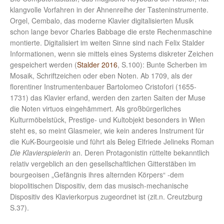
klangvolle Vorfahren in der Ahnenreihe der Tasteninstrumente.
Orgel, Cembalo, das moderne Klavier digitalisierten Musik
schon lange bevor Charles Babbage die erste Rechenmaschine
montierte. Digitalisiert im weiten Sinne sind nach Felix Stalder
Informationen, wenn sie mittels eines Systems diskreter Zeichen
gespeichert werden (
Stalder 2016
, S.100): Bunte Scherben im
Mosaik, Schriftzeichen oder eben Noten. Ab 1709, als der
florentiner Instrumentenbauer Bartolomeo Cristofori (1655-
1731) das Klavier erfand, werden den zarten Saiten der Muse
die Noten virtuos eingehämmert. Als großbürgerliches
Kulturmöbelstück, Prestige- und Kultobjekt besonders in Wien
steht es, so meint Glasmeier, wie kein anderes Instrument für
die KuK-Bourgeoisie und führt als Beleg Elfriede Jelineks Roman
Die Klavierspielerin
an. Deren Protagonistin rüttelte bekanntlich
relativ vergeblich an den gesellschaftlichen Gitterstäben im
bourgeoisen „Gefängnis ihres alternden Körpers“ -dem
biopolitischen Dispositiv, dem das musisch-mechanische
Dispositiv des Klavierkorpus zugeordnet ist (zit.n. Creutzburg
S.37).