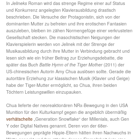
In
Jelineks
Roman wird das strenge Regime einer auf Status
und Konkurrenz angelegten Klavierausbildung drastisch
beschrieben. Die Versuche der Protagonistin, sich von der
dominanten Mutter zu befreien und ihre erotischen Fantasien
auszuleben, bleiben im zähen Normengefüge einer verkrusteten
Gesellschaft stecken. Die masochistischen Neigungen der
Klavierspielerin werden von Jelinek mit der Strenge der
Musikausbildung durch ihre Mutter in Verbindung gebracht und
lesen sich wie ein früher Beitrag zur Erziehungsdebatte, die
später das Buch
Battle Hymn of the Tiger Mother
(2011) der
US-chinesischen Autorin Amy Chua auslösen sollte. Gerade die
autoritäre Erziehung zur klassischen Musik (Klavier und Geige)
habe der Tiger-Mutter ermöglicht, so Chua, ihren beiden
Töchtern Leistungswillen einzupauken.
Chua lieferte der neoreaktionären NRx-Bewegung in den USA
Munition für den Kulturkampf gegen die angeblich übermäßig
verhätschelte
„Generation Snowflake“ der Millenials, auch Gen
Y oder Digital Natives genannt. Deren von der 68er-
Bewegungen geprägte Hippie-Eltern hätten ihren Nachwuchs in