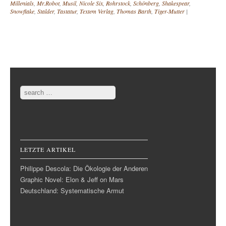
Millenials
,
Mr.Robot
,
Musil
,
Nicole Six
,
Rohrstock
,
Schönberg
,
Shakespear
,
Snowflake
,
Stalder
,
Tastatur
,
Textem Verlag
,
Thomas Barth
,
Tiger-Mutter
|
Post navigation
Search
LETZTE ARTIKEL
Philippe Descola: Die Ökologie der Anderen
Graphic Novel: Elon & Jeff on Mars
Deutschland: Systematische Armut