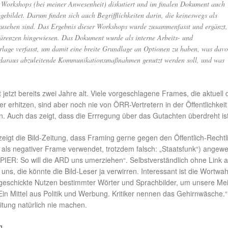
Workshops (bei meiner Anwesenheit) diskutiert und im finalen Dokument auch
gebildet. Darum finden sich auch Begrifflichkeiten darin, die keineswegs als
usehen sind. Das Ergebnis dieser Workshops wurde zusammenfasst und ergänzt,
ärenzen hingewiesen. Das Dokument wurde als interne Arbeits- und
rlage verfasst, um damit eine breite Grundlage an Optionen zu haben, was dav
g daraus abzuleitende Kommunikationsmaßnahmen genutzt werden soll, und was
 jetzt bereits zwei Jahre alt. Viele vorgeschlagene Frames, die aktuell 
ker erhitzen, sind aber noch nie von ÖRR-Vertretern in der Öffentlichkeit
. Auch das zeigt, dass die Errregung über das Gutachten überdreht ist
igt die Bild-Zeitung, dass Framing gerne gegen den Öffentlich-Rechtl
als negativer Frame verwendet, trotzdem falsch: „Staatsfunk“) angew
IER: So will die ARD uns umerziehen“. Selbstverständlich ohne Link a
 uns, die könnte die Bild-Leser ja verwirren. Interessant ist die Wortwah
 geschickte Nutzen bestimmter Wörter und Sprachbilder, um unsere Me
Ein Mittel aus Politik und Werbung. Kritiker nennen das Gehirnwäsche.
itung natürlich nie machen.
g