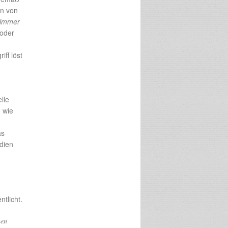
en von
immer
oder
ff löst
lle
, wie
as
dien
entlicht.
hen