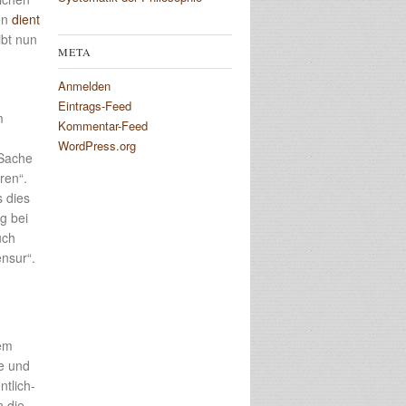
en
dient
ibt nun
META
Anmelden
Eintrags-Feed
m
Kommentar-Feed
WordPress.org
 Sache
ren“.
 dies
g bei
uch
nsur“.
dem
se und
ntlich-
n die