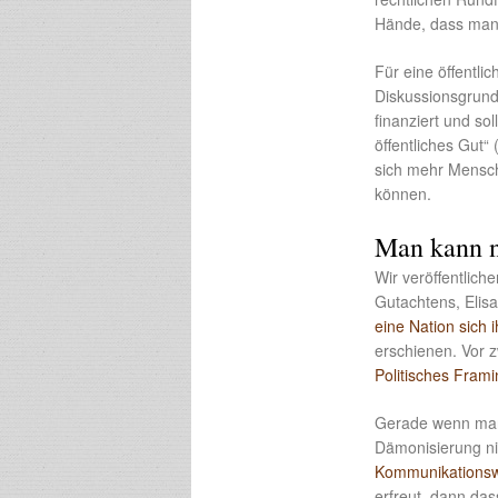
Hände, dass man 
Für eine öffentlic
Diskussionsgrund
finanziert und so
öffentliches Gut“
sich mehr Mensch
können.
Man kann n
Wir veröffentlich
Gutachtens, Elisa
eine Nation sich 
erschienen. Vor z
Politisches Fram
Gerade wenn man 
Dämonisierung nic
Kommunikationswi
erfreut, dann das