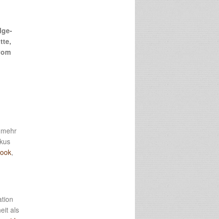
lge-
tte,
 vom
t mehr
kus
ook
,
ation
it als