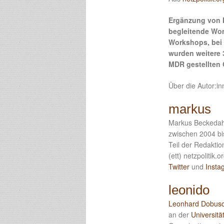
Ergänzung von N
begleitende Wor
Workshops, bei 
wurden weitere 
MDR gestellten 
Über die Autor:i
markus
Markus Beckedahl
zwischen 2004 bis
Teil der Redaktio
(ett) netzpolitik
Twitter
und
Insta
leonido
Leonhard Dobus
an der
Universitä