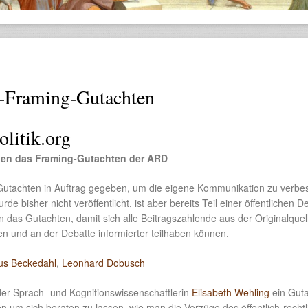
Framing-Gutachten
olitik.org
chen das Framing-Gutachten der ARD
Gutachten in Auftrag gegeben, um die eigene Kommunikation zu verbe
e bisher nicht veröffentlicht, ist aber bereits Teil einer öffentlichen D
en das Gutachten, damit sich alle Beitragszahlende aus der Originalquel
n und an der Debatte informierter teilhaben können.
us Beckedahl
,
Leonhard Dobusch
der Sprach- und Kognitionswissenschaftlerin
Elisabeth Wehling
ein Gut
n um sich beraten zu lassen, wie man die Vorzüge des öffentlich-recht