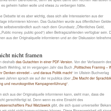
es geheim halten wolle und etwas zu verbergen hätte.
he Debatte ist es aber wichtig, dass sich alle Interessierten aus der
lage informieren können. Das Gutachten wurde aus öffentlichen Gelde
llte selbstverständlich auch nach dem Grundsatz „Öffentliches Geld,
 („Public money, public good“) allen Beitragszahlenden verfügbar sein. 
en aus der Originalquelle informieren und an der Diskussion teilnehm
icht nicht framen
en deshalb
das Gutachten in einer PDF-Version
. Von der Verfasserin de
beth Wehling, ist im vergangen Jahr das Buch „
Politisches Framing – 
ihr Denken einredet – und daraus Politik macht
“ im Ullstein Buchverlag
wei Jahren sprach sie auf der re:publica über
„Die Macht der Sprachbil
ing und neurokognitive Kampagnenführung“
.
sich aus der Originalquelle informieren kann, sieht man, dass die
ht gerechtfertigt ist. Denn wenn es eine Einsicht des
ssenschaftlers Paul Watzlawick
gibt, die sich quasi universeller Bekan
s wir nicht nicht kommunizieren können. Diese Binsenweisheit gilt sin