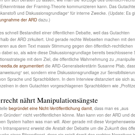
 Erkenntnisse der Framing-Theorie kommunizieren kann. Das Gutacht
kanstoß und Diskussionsgrundlage“ für interne Zwecke. (Update: Es g
llungnahme der ARD
dazu.)
es schnell Bestandteil einer öffentlichen Debatte, weil das Gutachten
erhalb der ARD zirkuliert. Und gerade rechte Webseiten machen mit de
ieren aus dem Text massiv Stimmung gegen den öffentlich-rechtlichen
 dabei so, als wäre diese Diskussionsgrundlage bereits beschlossene
ionsstrategie mit dem Ziel, die öffentliche Wahrnehmung zu „manipulie
 meedia.de argumentiert
die ARD-Generalsekretärin Susanne Pfab, dass
ranweisung“ sei, sondern eine Diskussionsgrundlage zur Sensibilisierun
on Sprache und Sprachbildern. In dem Interview distanziert sie sich a
inzelnen in dem Gutachten vorgeschlagenen Sprachbildern wie „Profitze
rrecht nährt Manipulationsängste
telle
begründet eine Nicht-Veröffentlichung damit
, dass man es „aus
en Gründen“ nicht veröffentlichen könne. Man kann von der ARD und 
ichen System halten was man will. Aber gerade mit diese Vorgehenswei
Intransparenz erweist die Anstalt der Debatte um die Zukunft des öffe
unks einen Bärendienst, denn sie spielt damit den rechten Narrativen i