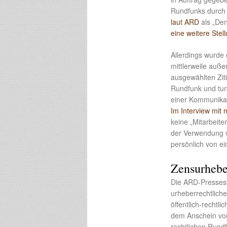
Rundfunks durch
laut ARD
als „Den
eine weitere Ste
Allerdings wurde 
mittlerweile auß
ausgewählten Zit
Rundfunk und tun
einer Kommunikat
Im Interview mit
keine „Mitarbeite
der Verwendung v
persönlich von e
Zensurhebe
Die ARD-Presses
urheberrechtlich
öffentlich-rechtl
dem Anschein von 
rechtlichen Rundf