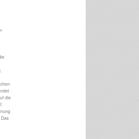
on
die
.
ichen
endet
uf die
l:
inung
“ Das