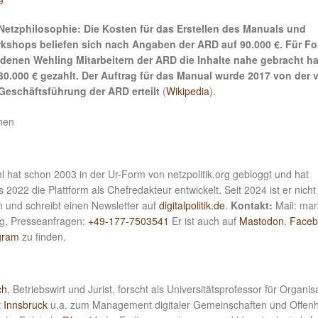
etzphilosophie: Die Kosten für das Erstellen des Manuals und
kshops beliefen sich nach Angaben der ARD auf 90.000 €. Für Fo
denen Wehling Mitarbeitern der ARD die Inhalte nahe gebracht ha
30.000 € gezahlt. Der Auftrag für das Manual wurde 2017 von der
Geschäftsführung der ARD erteilt
(
Wikipedia
).
nnen
 hat schon 2003 in der Ur-Form von netzpolitik.org gebloggt und hat
 2022 die Plattform als Chefredakteur entwickelt. Seit 2024 ist er nich
n und schreibt einen Newsletter auf
digitalpolitik.de
.
Kontakt:
Mail: mar
.org, Presseanfragen:
+49-177-7503541
Er ist auch auf
Mastodon
,
Faceb
gram
zu finden.
ch
, Betriebswirt und Jurist, forscht als Universitätsprofessor für Organis
t Innsbruck
u.a. zum Management digitaler Gemeinschaften und Offenhe