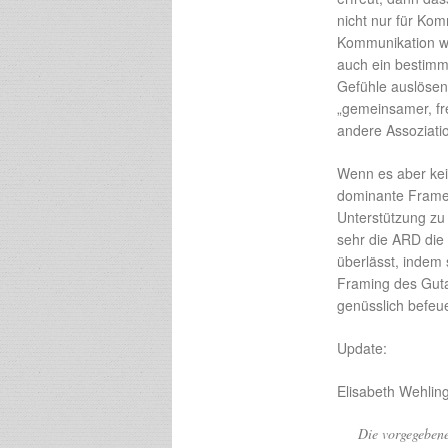
nicht nur für Kom
Kommunikation wi
auch ein bestim
Gefühle auslösen 
„gemeinsamer, fre
andere Assoziatio
Wenn es aber kei
dominante Frames
Unterstützung zu 
sehr die ARD die
überlässt, indem
Framing des Gutac
genüsslich befeu
Update:
Elisabeth Wehling
Die vorgegebene