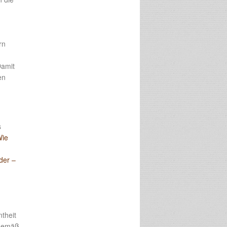
rn
Damit
en
s
Wie
der –
ntheit
ngemäß