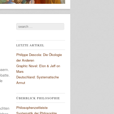
Search
LETZTE ARTIKEL
Philippe Descola: Die Ökologie
der Anderen
Graphic Novel: Elon & Jeff on
ssern.
Mars
ebatte.
Deutschland: Systematische
le
Armut
ÜBERBLICK PHILOSOPHIE
Philosophenzeitleiste
achten
Systematik der Philosophie
lichen