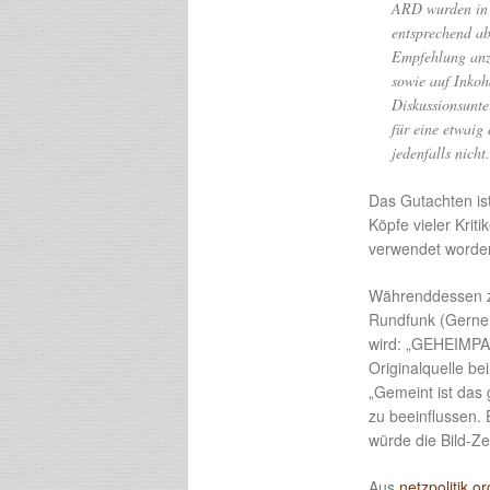
ARD wurden in 
entsprechend ab
Empfehlung anz
sowie auf Inkoh
Diskussionsunte
für eine etwai
jedenfalls nicht.
Das Gutachten ist
Köpfe vieler Kriti
verwendet worden
Währenddessen ze
Rundfunk (Gerne 
wird: „GEHEIMPAP
Originalquelle bei
„Gemeint ist das
zu beeinflussen. 
würde die Bild-Ze
Aus
netzpolitik.or