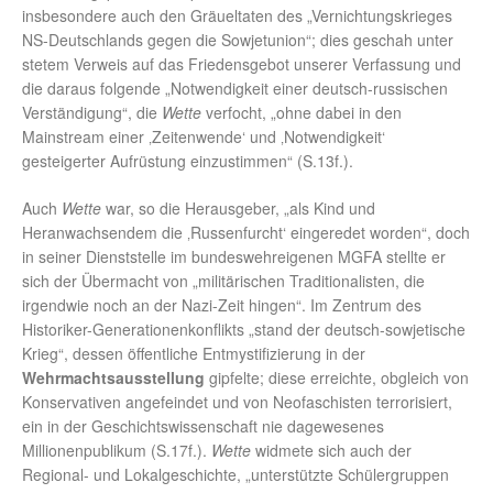
insbesondere auch den Gräueltaten des „Vernichtungskrieges
NS-Deutschlands gegen die Sowjetunion“; dies geschah unter
stetem Verweis auf das Friedensgebot unserer Verfassung und
die daraus folgende „Notwendigkeit einer deutsch-russischen
Verständigung“, die
Wette
verfocht, „ohne dabei in den
Mainstream einer ‚Zeitenwende‘ und ‚Notwendigkeit‘
gesteigerter Aufrüstung einzustimmen“ (S.13f.).
Auch
Wette
war, so die Herausgeber, „als Kind und
Heranwachsendem die ‚Russenfurcht‘ eingeredet worden“, doch
in seiner Dienststelle im bundeswehreigenen MGFA stellte er
sich der Übermacht von „militärischen Traditionalisten, die
irgendwie noch an der Nazi-Zeit hingen“. Im Zentrum des
Historiker-Generationenkonflikts „stand der deutsch-sowjetische
Krieg“, dessen öffentliche Entmystifizierung in der
Wehrmachtsausstellung
gipfelte; diese erreichte, obgleich von
Konservativen angefeindet und von Neofaschisten terrorisiert,
ein in der Geschichtswissenschaft nie dagewesenes
Millionenpublikum (S.17f.).
Wette
widmete sich auch der
Regional- und Lokalgeschichte, „unterstützte Schülergruppen