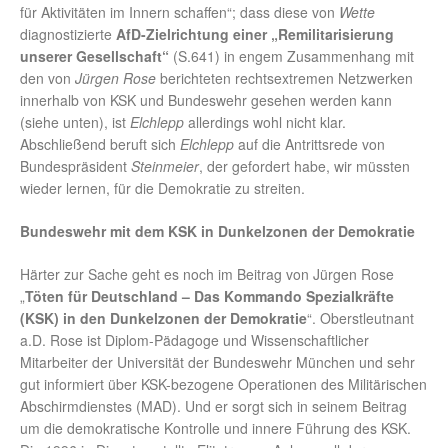
für Aktivitäten im Innern schaffen“; dass diese von
Wette
diagnostizierte
AfD-Zielrichtung einer „Remilitarisierung
unserer Gesellschaft“
(S.641) in engem Zusammenhang mit
den von
Jürgen Rose
berichteten rechtsextremen Netzwerken
innerhalb von KSK und Bundeswehr gesehen werden kann
(siehe unten), ist
Elchlepp
allerdings wohl nicht klar.
Abschließend beruft sich
Elchlepp
auf die Antrittsrede von
Bundespräsident
Steinmeier
, der gefordert habe, wir müssten
wieder lernen, für die Demokratie zu streiten.
Bundeswehr mit dem KSK in Dunkelzonen der Demokratie
Härter zur Sache geht es noch im Beitrag von Jürgen Rose
„
Töten für Deutschland – Das Kommando Spezialkräfte
(KSK) in den Dunkelzonen der Demokratie
“. Oberstleutnant
a.D. Rose ist Diplom-Pädagoge und Wissenschaftlicher
Mitarbeiter der Universität der Bundeswehr München und sehr
gut informiert über KSK-bezogene Operationen des Militärischen
Abschirmdienstes (MAD). Und er sorgt sich in seinem Beitrag
um die demokratische Kontrolle und innere Führung des KSK.