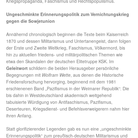
Kriegspropaganda, Faschismus und Rechtspopulismus.
Ungeschminkte Erinnerungspolitik zum Vernichtungskrieg
gegen die Sowjetunion
Annähernd chronologisch beginnen die Texte beim Kaiserreich
1870 und dessen Militarismus und Untertanengeist, dann folgen
der Erste und Zweite Weltkrieg, Faschismus, Völkermord, bis
hin zu aktuellen friedens- und militärpolitischen Themen wie
etwa den Skandalen der deutschen Elitetruppe KSK. Im
Geleitwort
schildern die beiden Herausgeber persönliche
Begegnungen mit
Wolfram Wette
, aus denen die Historische
Friedensforschung hervorging, beginnend mit dem 1981
erschienenen Band „Pazifismus in der Weimarer Republik“: Die
bis dahin in Westdeutschland akademisch weitgehend
tabuisierte Würdigung von Antifaschismus, Pazifismus,
Deserteuren, Kriegsdienst- und Befehlsverweigerern nahm hier
ihren Anfang.
Statt glorifizierender Legenden gab es nun eine „ungeschminkte
Erinnerungspolitik“ zum preußisch-deutschen Militarismus und