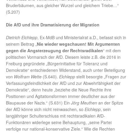
Bruderbäumen, aus gleicher Wurzel und gleichem Triebe…“
(S.207)
Die AfD und ihre Dramatisierung der Migration
Dietrich Elchlepp
, Ex-MdB und Ministerialrat a.D., befasst sich in
seinem Beitrag „
Nie wieder wegschauen! Mit Argumenten
gegen die Angsterzeugung der Rechtsradikalen
“ mit dem
politischen Vormarsch der AfD. Diesem leiste z.B. die 2016 in
Freiburg gegründete „Bürgerinitiative für Toleranz und
Demokratie“ entschiedenen Widerstand, auch unter Beteiligung
von
Wolfram Wette
(S.640).
Elchlepp
stellt besorgte „Fragen zur
Verfassungsfeindlichkeit der AfD und zur Abwehrfähigkeit der
Demokratie“, denn heute „beziehe die Neue Rechte ihre
Positionen und Agitationsformen immer deutlicher aus der
Blaupause der Nazis.“ (S.631) Ein
Jörg Meuthen
an der Spitze
der AfD könne sich nicht reinwaschen, so
Elchlepp
, sein
langjähriger Schulterschluss mit rechtsradikalen AfD-
Funktionären widerlege seine Behauptung, „seine Partei
verfolge nur national-konservative Ziele.“ Wie die Rechten