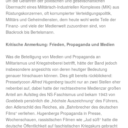
um die Gefahren der politischen und gesellschaftlichen
Übermacht eines Militärisch-Industriellen Komplexes (MIK) aus
Rüstungskonzernen, oft korrumpierter Verteidigungspolitik,
Militärs und Geheimdiensten, dem heute wohl weite Teile der
Finanz- und viele der Medienwelt zuzuordnen sind, von
Blackrock bis Bertelsmann.
Kritische Anmerkung: Frieden, Propaganda und Medien
Was die Beteiligung von Medien und Propaganda an
Militarismus und Kriegstreiberei betrifft, hätte der Band jedoch
insbesondere angesichts von deren heutiger Bedeutung
genauer hinschauen können. Dies gilt bereits rückblickend:
Pressetycoon
Alfred Hugenberg
taucht nur an zwei Stellen eher
nebenbei auf, dabei hatte der rechtsextreme Medienzar großen
Anteil am Aufstieg des NS-Faschismus und bekam 1943 von
Goebbels
persönlich die „höchste Auszeichnung“ des Führers,
den Adlerschild des Reiches, als „Bahnbrecher des deutschen
Films“ verliehen.
Hugenbergs
Propaganda in Presse,
Wochenschauen, rassistischen Filmen wie „Jud süß“ hatte die
deutsche Öffentlichkeit auf faschistischen Kriegskurs gebracht