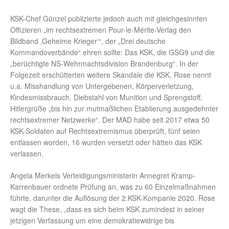
KSK-Chef Günzel publizierte jedoch auch mit gleichgesinnten
Offizieren „im rechtsextremen Pour-le-Mérite-Verlag den
Bildband ‚Geheime Krieger‘“, der „Drei deutsche
Kommandoverbände“ ehren sollte: Das KSK, die GSG9 und die
„berüchtigte NS-Wehrmachtsdivision Brandenburg“. In der
Folgezeit erschütterten weitere Skandale die KSK, Rose nennt
u.a. Misshandlung von Untergebenen, Körperverletzung,
Kindesmissbrauch, Diebstahl von Munition und Sprengstoff,
Hitlergrüße „bis hin zur mutmaßlichen Etablierung ausgedehnter
rechtsextremer Netzwerke“. Der MAD habe seit 2017 etwa 50
KSK-Soldaten auf Rechtsextremismus überprüft, fünf seien
entlassen worden, 16 wurden versetzt oder hätten das KSK
verlassen.
Angela Merkels Verteidigungsministerin Annegret Kramp-
Karrenbauer ordnete Prüfung an, was zu 60 Einzelmaßnahmen
führte, darunter die Auflösung der 2.KSK-Kompanie 2020. Rose
wagt die These, „dass es sich beim KSK zumindest in seiner
jetzigen Verfassung um eine demokratiewidrige bis