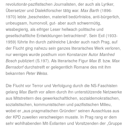
revolutionär-pazifistischen Journalisten, der auch als Lyriker,
Übersetzer und Dialektforscher tätig war.
Max Barth
(1896-
1970) lebte „bescheiden, materiell bedürfnislos, anti-bürgerlich,
unbeugsam, humorvoll, gut- aber auch schwermütig,
wissbegierig, als eifriger Leser hellwach politische und
gesellschaftliche Entwicklungen betrachtend“. Sein Exil (1933-
1959) führte ihn durch zahlreiche Länder auch nach Prag, auf
der Flucht ging nahezu sein ganzes literarisches Werk verloren,
nur weniges wurde posthum vom Konstanzer Autor
Manfred
Bosch
publiziert (S.197). Als literarische Figur
Max B.
bzw.
Max
Bernsdorf
durchstreift er gelegentlich Romane des mit ihm
bekannten
Peter Weiss
.
Die Flucht vor Terror und Verfolgung durch die NS-Faschisten
gelang
Max Barth
vor allem durch ihn unterstützende Netzwerke
aus Mitstreitern des gewerkschaftlichen, sozialdemokratischen,
sozialistischen, kommunistischen und pazifistischen Milieu,
wobei er „aus pragmatischen Gründen“ seinen Ausschluss aus
der KPD zuweilen verschweigen musste. In Prag rang er dem
sehr wohlhabenden Mit-Exilanten und Vorsitzenden der „Gruppe