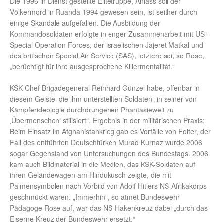
Die 1996 in Dienst gestellte Elitetruppe, Anlass soll der
Völkermord in Ruanda 1994 gewesen sein, ist seither durch
einige Skandale aufgefallen. Die Ausbildung der
Kommandosoldaten erfolgte in enger Zusammenarbeit mit US-
Special Operation Forces, der israelischen Jajeret Matkal und
des britischen Special Air Service (SAS), letztere sei, so Rose,
„berüchtigt für ihre ausgesprochene Killermentalität.“
KSK-Chef Brigadegeneral Reinhard Günzel habe, offenbar in
diesem Geiste, die ihm unterstellten Soldaten „in seiner von
Kämpferideologie durchdrungenen Phantasiewelt zu
‚Übermenschen‘ stilisiert“. Ergebnis in der militärischen Praxis:
Beim Einsatz im Afghanistankrieg gab es Vorfälle von Folter, der
Fall des entführten Deutschtürken Murad Kurnaz wurde 2006
sogar Gegenstand von Untersuchungen des Bundestags. 2006
kam auch Bildmaterial in die Medien, das KSK-Soldaten auf
ihren Geländewagen am Hindukusch zeigte, die mit
Palmensymbolen nach Vorbild von Adolf Hitlers NS-Afrikakorps
geschmückt waren. „Immerhin“, so atmet Bundeswehr-
Pädagoge Rose auf, war das NS-Hakenkreuz dabei „durch das
Eiserne Kreuz der Bundeswehr ersetzt.“