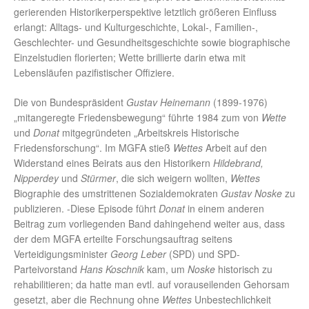
gerierenden Historikerperspektive letztlich größeren Einfluss
erlangt: Alltags- und Kulturgeschichte, Lokal-, Familien-,
Geschlechter- und Gesundheitsgeschichte sowie biographische
Einzelstudien florierten; Wette brillierte darin etwa mit
Lebensläufen pazifistischer Offiziere.
Die von Bundespräsident
Gustav Heinemann
(1899-1976)
„mitangeregte Friedensbewegung“ führte 1984 zum von
Wette
und
Donat
mitgegründeten „Arbeitskreis Historische
Friedensforschung“. Im MGFA stieß
Wettes
Arbeit auf den
Widerstand eines Beirats aus den Historikern
Hildebrand,
Nipperdey
und
Stürmer
, die sich weigern wollten,
Wettes
Biographie des umstrittenen Sozialdemokraten
Gustav Noske
zu
publizieren. -Diese Episode führt
Donat
in einem anderen
Beitrag zum vorliegenden Band dahingehend weiter aus, dass
der dem MGFA erteilte Forschungsauftrag seitens
Verteidigungsminister
Georg Leber
(SPD) und SPD-
Parteivorstand
Hans Koschnik
kam, um
Noske
historisch zu
rehabilitieren; da hatte man evtl. auf vorauseilenden Gehorsam
gesetzt, aber die Rechnung ohne
Wettes
Unbestechlichkeit