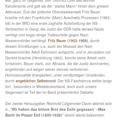
war, ganz im Gegenteil, von 1953-63 Chef des Bonner
Kanzleramts und galt als der “starke Mann” hinter dem greisen
Adenauer. Erst der jüdische Oberstaatsanwalt Fritz Bauer
brachte mit den Frankfurter (Main) Auschwitz-Prozessen (1963-
68) in der BRD eine erste zaghafte Aufarbeitung der NS-
Verbrechen in Gang; die Justiz der DDR hatte derweil Nazis
verfolgt und sogar einige Todesurteile gegen Nazi-
Massenmörder verhängt.
Fritz Bauer (1903-1968)
, durch
dessen Ermittlungen u.a. auch der Mossad den Nazi-
Massenmörder Adolf Eichmann aufspürte, und in Jerusalem vor
Gericht brachte (Hinrichtung 1962), konnte seine Arbeit nicht
fortsetzen. Bauer starb, von Altnazis, die die Justiz dominierten,
angefeindet und wegen seiner damals verbotenen
Homosexualität drangsaliert, unter verdächtigen Umständen
durch
angeblichen Selbstmord
. Der NS-Faschismus wirkte lange
fort , besonders in Westdeutschland, doch auch unsere
Gegenwart ist Teil der im Band präsentierten Debatte.
Der zweite Herausgeber
Reinhold Lütgemeier-Davin
widmet sich
in „
‘Wir haben das bittere Brot des Exils gegessen‘ –Max
Barth im Prager Exil (1935-1938)“
einem wenig bekannten