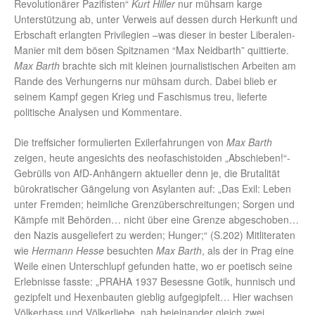
Revolutionärer Pazifisten“
Kurt Hiller
nur mühsam karge
Unterstützung ab, unter Verweis auf dessen durch Herkunft und
Erbschaft erlangten Privilegien –was dieser in bester Liberalen-
Manier mit dem bösen Spitznamen “Max Neidbarth” quittierte.
Max Barth
brachte sich mit kleinen journalistischen Arbeiten am
Rande des Verhungerns nur mühsam durch. Dabei blieb er
seinem Kampf gegen Krieg und Faschismus treu, lieferte
politische Analysen und Kommentare.
Die treffsicher formulierten Exilerfahrungen von
Max
Barth
zeigen, heute angesichts des neofaschistoiden „Abschieben!“-
Gebrülls von AfD-Anhängern aktueller denn je, die Brutalität
bürokratischer Gängelung von Asylanten auf: „Das Exil: Leben
unter Fremden; heimliche Grenzüberschreitungen; Sorgen und
Kämpfe mit Behörden… nicht über eine Grenze abgeschoben…
den Nazis ausgeliefert zu werden; Hunger;“ (S.202) Mitliteraten
wie
Hermann Hesse
besuchten
Max Barth
, als der in Prag eine
Weile einen Unterschlupf gefunden hatte, wo er poetisch seine
Erlebnisse fasste: „PRAHA 1937 Besessne Gotik, hunnisch und
gezipfelt und Hexenbauten gieblig aufgegipfelt… Hier wachsen
Völkerhass und Völkerliebe, nah beieinander gleich zwei