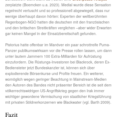
zerplatzte (Boemcken u.a. 2023). Medial wurde diese Sensation
regelrecht vertuscht und so professionell abgewiegelt, dass nur
wenige überhaupt davon hörten: Experten der weltberühmten
Regenbogen-NGO hatten die deutschen mit den französischen
und den britischen Streitkräften verglichen –aber wider Erwarten
gar keinen Mangel in der Einsatzbereitschaft gefunden.
Pistorius hatte offenbar im Manöver ein paar schrottreife Puma-
Panzer publikumswirksam vor die Presse rollen lassen, um dann
unter lautem Jammern 100 Extra-Milliarden für Aufrüstung
einzufordern. Die Rüstungs-Investoren bei Blackrock, deren Ex-
Bediensteter jetzt Bundeskanzler ist, können sich über
explodierende Börsenkurse und Profite freuen. Ein weiterer,
womöglich wegen geringer Beachtung in Mainstream-Medien
den Autoren des Bandes nicht präsenter Bereich ist die seit dem
völkerrechtswidrigen US-Angriffskrieg gegen den Irak immer
wichtiger gewordene Vermischung von staatlicher Kriegsführung
mit privaten Söldnerkonzernen wie Blackwater (vgl. Barth 2009).
Fazit