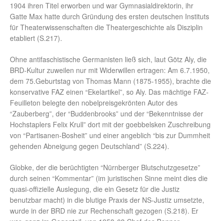
1904 ihren Titel erworben und war Gymnasialdirektorin, ihr
Gatte Max hatte durch Gründung des ersten deutschen Instituts
für Theaterwissenschaften die Theatergeschichte als Disziplin
etabliert (S.217).
Ohne antifaschistische Germanisten ließ sich, laut Götz Aly, die
BRD-Kultur zuweilen nur mit Widerwillen ertragen: Am 6.7.1950,
dem 75.Geburtstag von Thomas Mann (1875-1955), brachte die
konservative FAZ einen “Ekelartikel”, so Aly. Das mächtige FAZ-
Feuilleton belegte den nobelpreisgekrönten Autor des
“Zauberberg”, der “Buddenbrooks” und der “Bekenntnisse der
Hochstaplers Felix Krull” dort mit der goebbelsken Zuschreibung
von “Partisanen-Bosheit” und einer angeblich “bis zur Dummheit
gehenden Abneigung gegen Deutschland” (S.224).
Globke, der die berüchtigten “Nürnberger Blutschutzgesetze”
durch seinen “Kommentar” (im juristischen Sinne meint dies die
quasi-offizielle Auslegung, die ein Gesetz für die Justiz
benutzbar macht) in die blutige Praxis der NS-Justiz umsetzte,
wurde in der BRD nie zur Rechenschaft gezogen (S.218). Er