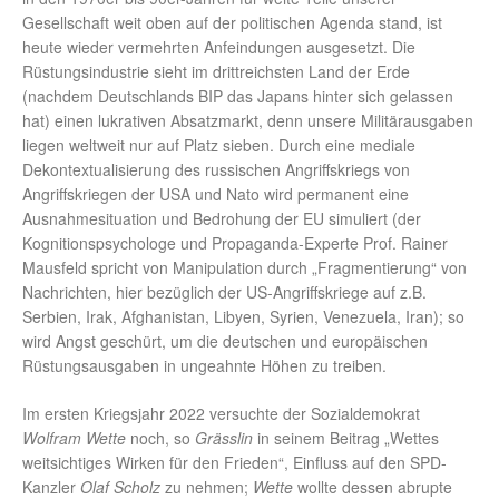
Gesellschaft weit oben auf der politischen Agenda stand, ist
heute wieder vermehrten Anfeindungen ausgesetzt. Die
Rüstungsindustrie sieht im drittreichsten Land der Erde
(nachdem Deutschlands BIP das Japans hinter sich gelassen
hat) einen lukrativen Absatzmarkt, denn unsere Militärausgaben
liegen weltweit nur auf Platz sieben. Durch eine mediale
Dekontextualisierung des russischen Angriffskriegs von
Angriffskriegen der USA und Nato wird permanent eine
Ausnahmesituation und Bedrohung der EU simuliert (der
Kognitionspsychologe und Propaganda-Experte Prof. Rainer
Mausfeld spricht von Manipulation durch „Fragmentierung“ von
Nachrichten, hier bezüglich der US-Angriffskriege auf z.B.
Serbien, Irak, Afghanistan, Libyen, Syrien, Venezuela, Iran); so
wird Angst geschürt, um die deutschen und europäischen
Rüstungsausgaben in ungeahnte Höhen zu treiben.
Im ersten Kriegsjahr 2022 versuchte der Sozialdemokrat
Wolfram Wette
noch, so
Grässlin
in seinem Beitrag „Wettes
weitsichtiges Wirken für den Frieden“, Einfluss auf den SPD-
Kanzler
Olaf Scholz
zu nehmen;
Wette
wollte dessen abrupte