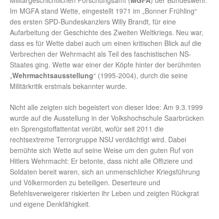
Militärgeschichtlichen Forschungsamt (
MGFA
) der Bundeswehr.
Im MGFA stand Wette, eingestellt 1971 im „Bonner Frühling“
des ersten SPD-Bundeskanzlers Willy Brandt, für eine
Aufarbeitung der Geschichte des Zweiten Weltkriegs. Neu war,
dass es für Wette dabei auch um einen kritischen Blick auf die
Verbrechen der Wehrmacht als Teil des faschistischen NS-
Staates ging. Wette war einer der Köpfe hinter der berühmten
„
Wehrmachtsausstellung
“ (1995-2004), durch die seine
Militärkritik erstmals bekannter wurde.
Nicht alle zeigten sich begeistert von dieser Idee: Am 9.3.1999
wurde auf die Ausstellung in der Volkshochschule Saarbrücken
ein Sprengstoffattentat verübt, wofür seit 2011 die
rechtsextreme Terrorgruppe NSU verdächtigt wird. Dabei
bemühte sich Wette auf seine Weise um den guten Ruf von
Hitlers Wehrmacht: Er betonte, dass nicht alle Offiziere und
Soldaten bereit waren, sich an unmenschlicher Kriegsführung
und Völkermorden zu beteiligen. Deserteure und
Befehlsverweigerer riskierten ihr Leben und zeigten Rückgrat
und eigene Denkfähigkeit.