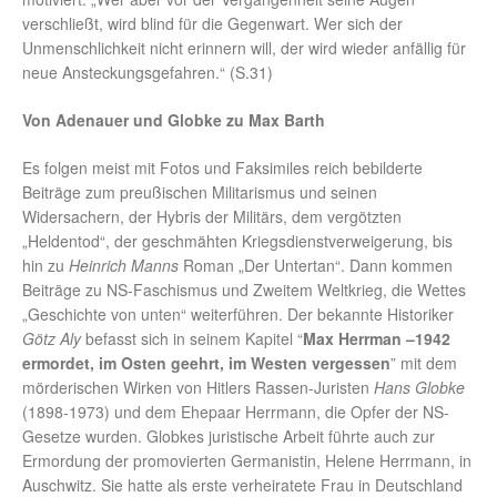
verschließt, wird blind für die Gegenwart. Wer sich der
Unmenschlichkeit nicht erinnern will, der wird wieder anfällig für
neue Ansteckungsgefahren.“ (S.31)
Von Adenauer und Globke zu Max Barth
Es folgen meist mit Fotos und Faksimiles reich bebilderte
Beiträge zum preußischen Militarismus und seinen
Widersachern, der Hybris der Militärs, dem vergötzten
„Heldentod“, der geschmähten Kriegsdienstverweigerung, bis
hin zu
Heinrich Manns
Roman „Der Untertan“. Dann kommen
Beiträge zu NS-Faschismus und Zweitem Weltkrieg, die Wettes
„Geschichte von unten“ weiterführen. Der bekannte Historiker
Götz Aly
befasst sich in seinem Kapitel “
Max Herrman –1942
ermordet, im Osten geehrt, im Westen vergessen
” mit dem
mörderischen Wirken von Hitlers Rassen-Juristen
Hans Globke
(1898-1973) und dem Ehepaar Herrmann, die Opfer der NS-
Gesetze wurden. Globkes juristische Arbeit führte auch zur
Ermordung der promovierten Germanistin, Helene Herrmann, in
Auschwitz. Sie hatte als erste verheiratete Frau in Deutschland