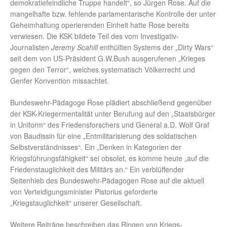
demokratiefeindliche Truppe handelt“, so Jürgen Rose. Auf die
mangelhafte bzw. fehlende parlamentarische Kontrolle der unter
Geheimhaltung operierenden Einheit hatte Rose bereits
verwiesen. Die KSK bildete Teil des vom Investigativ-
Journalisten
Jeremy Scahill
enthüllten Systems der „Dirty Wars“
seit dem von US-Präsident G.W.Bush ausgerufenen „Krieges
gegen den Terror“, welches systematisch Völkerrecht und
Genfer Konvention missachtet.
Bundeswehr-Pädagoge Rose plädiert abschließend gegenüber
der KSK-Kriegermentalität unter Berufung auf den „Staatsbürger
in Uniform“ des Friedensforschers und General a.D. Wolf Graf
von Baudissin für eine „Entmilitarisierung des soldatischen
Selbstverständnisses“. Ein „Denken in Kategorien der
Kriegsführungsfähigkeit“ sei obsolet, es komme heute „auf die
Friedenstauglichkeit des Militärs an.“ Ein verblüffender
Seitenhieb des Bundeswehr-Pädagogen Rose auf die aktuell
von Verteidigungsminister Pistorius geforderte
„Kriegstauglichkeit“ unserer Gesellschaft.
Weitere Beiträge beschreiben das Ringen von Kriegs-