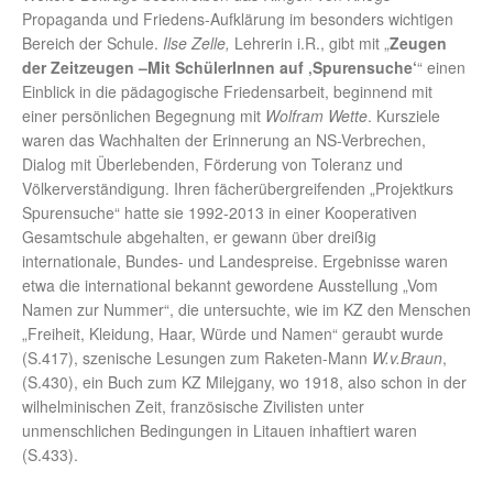
Propaganda und Friedens-Aufklärung im besonders wichtigen
Bereich der Schule.
Ilse Zelle,
Lehrerin i.R., gibt mit „
Zeugen
der Zeitzeugen –Mit SchülerInnen auf ‚Spurensuche‘
“ einen
Einblick in die pädagogische Friedensarbeit, beginnend mit
einer persönlichen Begegnung mit
Wolfram Wette
. Kursziele
waren das Wachhalten der Erinnerung an NS-Verbrechen,
Dialog mit Überlebenden, Förderung von Toleranz und
Völkerverständigung. Ihren fächerübergreifenden „Projektkurs
Spurensuche“ hatte sie 1992-2013 in einer Kooperativen
Gesamtschule abgehalten, er gewann über dreißig
internationale, Bundes- und Landespreise. Ergebnisse waren
etwa die international bekannt gewordene Ausstellung „Vom
Namen zur Nummer“, die untersuchte, wie im KZ den Menschen
„Freiheit, Kleidung, Haar, Würde und Namen“ geraubt wurde
(S.417), szenische Lesungen zum Raketen-Mann
W.v.Braun
,
(S.430), ein Buch zum KZ Milejgany, wo 1918, also schon in der
wilhelminischen Zeit, französische Zivilisten unter
unmenschlichen Bedingungen in Litauen inhaftiert waren
(S.433).