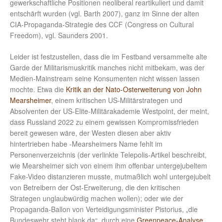
gewerkschaftliche Positionen neoliberal reartikuliert und damit
entschärft wurden (vgl. Barth 2007), ganz im Sinne der alten
CIA-Propaganda-Strategie des CCF (Congress on Cultural
Freedom), vgl. Saunders 2001.
Leider ist festzustellen, dass die im Festband versammelte alte
Garde der Militarismuskritik manches nicht mitbekam, was der
Medien-Mainstream seine Konsumenten nicht wissen lassen
mochte. Etwa die
Kritik an der Nato-Osterweiterung von John
Mearsheimer
, einem kritischen US-Militärstrategen und
Absolventen der US-Elite-Militärakademie Westpoint, der meint,
dass Russland 2022 zu einem gewissen Kompromissfrieden
bereit gewesen wäre, der Westen diesen aber aktiv
hintertrieben habe -Mearsheimers Name fehlt im
Personenverzeichnis (der verlinkte Telepolis-Artikel beschreibt,
wie Mearsheimer sich von einem ihm offenbar untergejubeltem
Fake-Video distanzieren musste, mutmaßlich wohl untergejubelt
von Betreibern der Ost-Erweiterung, die den kritischen
Strategen unglaubwürdig machen wollen); oder wie der
Propaganda-Ballon von Verteidigungsminister Pistorius, „die
Bundeswehr steht blank da“, durch eine
Greenpeace-Analyse