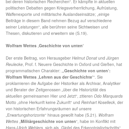
bei deren historischen Recherchen“. Er kämpfte in aktuellen
politischen Debatten gegen Kriegsverherrlichung, Aufrüstung,
Waffenexporte und militärische Auslandseinsätze; „einige
Beiträge in diesem Band nehmen Bezug auf verschiedene
seiner Leistungen“, alle berühren seine Sichtweisen und
Thesen, diskutieren und erweitern sie (S.19).
Wolfram Wettes ‚Geschichte von unten‘
Der erste Beitrag, von Herausgeber
Helmut Donat
und
Jürgen
Reulecke
, Prof. f. Neuere Geschichte in Oxford und Gießen, hat
programmatischen Charakter: „
‚Geschichte von unten‘:
Wolfram Wettes ‚Lehren aus der Geschichte‘
“. Sie
proklamieren die Aufgabe der Historiker als Archivar, Analytiker
und Berater der Zeitgenossen „über die Historizität des
aktuellen gemeinsamen Hier und Jetzt“, zitieren
Odo Marquards
Motto „ohne Herkunft keine Zukunft“ und
Reinhart Koselleck
, der
von historischen Erfahrungsräumen auf unsere
„Erwartungshorizonte“ hinaus gewollt habe (S.21).
Wolfram
Wettes
„
Militärgeschichte von unten
“, habe im Konflikt mit
Hans-Ulrich Wehlers
, sich als „Gipfel des Erkenntnisfortschritts“