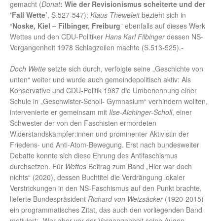
gemacht (
Donat
: Wie der Revisionismus scheiterte und der
‘Fall Wette’
, S.527-547);
Klaus Theweleit
bezieht sich in
“
Noske, Kiel – Filbinger, Freiburg
” ebenfalls auf dieses Werk
Wettes und den CDU-Politiker
Hans Karl Filbinger
dessen NS-
Vergangenheit 1978 Schlagzeilen machte (S.513-525).-
Doch Wette
setzte sich durch, verfolgte seine „Geschichte von
unten“ weiter und wurde auch gemeindepolitisch aktiv: Als
Konservative und CDU-Politik 1987 die Umbenennung einer
Schule in „Geschwister-Scholl- Gymnasium“ verhindern wollten,
intervenierte er gemeinsam mit
Ilse-Aichinger-Scholl
, einer
Schwester der von den Faschisten ermordeten
Widerstandskämpfer:innen und prominenter Aktivistin der
Friedens- und Anti-Atom-Bewegung. Erst nach bundesweiter
Debatte konnte sich diese Ehrung des Antifaschismus
durchsetzen. Für
Wettes
Beitrag zum Band „Hier war doch
nichts“ (2020), dessen Buchtitel die Verdrängung lokaler
Verstrickungen in den NS-Faschismus auf den Punkt brachte,
lieferte Bundespräsident
Richard von Weizsäcker
(1920-2015)
ein programmatisches Zitat, das auch den vorliegenden Band
motiviert: „Wer aber vor der Vergangenheit seine Augen