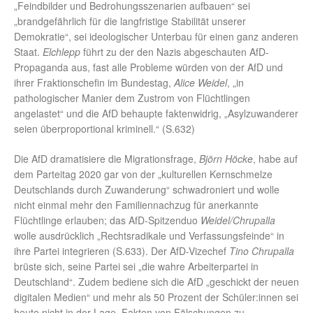
„Feindbilder und Bedrohungsszenarien aufbauen“ sei
„brandgefährlich für die langfristige Stabilität unserer
Demokratie“, sei ideologischer Unterbau für einen ganz anderen
Staat.
Elchlepp
führt zu der den Nazis abgeschauten AfD-
Propaganda aus, fast alle Probleme würden von der AfD und
ihrer Fraktionschefin im Bundestag,
Alice Weidel
, „in
pathologischer Manier dem Zustrom von Flüchtlingen
angelastet“ und die AfD behaupte faktenwidrig, „Asylzuwanderer
seien überproportional kriminell.“ (S.632)
Die AfD dramatisiere die Migrationsfrage,
Björn Höcke
, habe auf
dem Parteitag 2020 gar von der „kulturellen Kernschmelze
Deutschlands durch Zuwanderung“ schwadroniert und wolle
nicht einmal mehr den Familiennachzug für anerkannte
Flüchtlinge erlauben; das AfD-Spitzenduo
Weidel/Chrupalla
wolle ausdrücklich „Rechtsradikale und Verfassungsfeinde“ in
ihre Partei integrieren (S.633). Der AfD-Vizechef
Tino Chrupalla
brüste sich, seine Partei sei „die wahre Arbeiterpartei in
Deutschland“. Zudem bediene sich die AfD „geschickt der neuen
digitalen Medien“ und mehr als 50 Prozent der Schüler:innen sei
heute nicht in der Lage, Fakten von Fälschungen zu