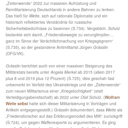
„Zeitenwende“ 2022 zur massiven Aufrüstung und
Remilitarisierung Deutschlands in andere Bahnen zu lenken.
Das hieß für
Wette
, sich auf rationale Diplomatie und ein
historisch reflektiertes Verständnis für russische
Sicherheitsbedürfnisse zu besinnen (S.734). Vergeblich.
Scholz
bedankte sich damit, „Friedensbewegte zu verunglimpfen…
ganz im Sinne der Verächtlichmachung von Kriegsgegnern“
(S.735), so der gestandene Antimilitarist
Jürgen Grässlin
(DFG/VK).
Grässlin
berichtet auch von einer massiven Steigerung des
Militäretats bereits unter
Angela Merkel
ab 2015 (allein 2017
plus 8 und 2019 plus 12 Prozent) (S.725); dies geschah fast
unbemerkt im Vorfeld des Ukrainekriegs und der „Zeitenwende“
zum neuen Militarismus einer „Kriegstüchtigkeit“ (statt
Verteidigungsbereitschaft) ab 2022 unter
Olaf Scholz.
(
Wolfram
Wette selbst
hatte sich dieser Militarisierung in Vorträgen und
Artikeln entgegengestellt.)
Grässlin
dokumentiert, dass
Wette
als
„Friedensforscher auf das Erklärungsmodell des MIK“ zurückgriff
(S.724), um gegen Waffenexporte zu argumentieren. Es ging