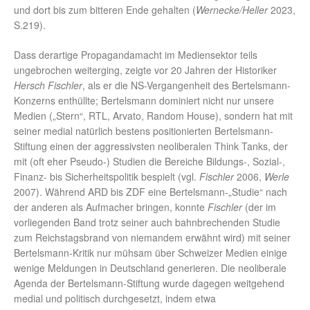
und dort bis zum bitteren Ende gehalten (
Wernecke/Heller
2023,
S.219).
Dass derartige Propagandamacht im Mediensektor teils
ungebrochen weiterging, zeigte vor 20 Jahren der Historiker
Hersch Fischler
, als er die NS-Vergangenheit des Bertelsmann-
Konzerns enthüllte; Bertelsmann dominiert nicht nur unsere
Medien („Stern“, RTL, Arvato, Random House), sondern hat mit
seiner medial natürlich bestens positionierten Bertelsmann-
Stiftung einen der aggressivsten neoliberalen Think Tanks, der
mit (oft eher Pseudo-) Studien die Bereiche Bildungs-, Sozial-,
Finanz- bis Sicherheitspolitik bespielt (vgl.
Fischler
2006,
Werle
2007). Während ARD bis ZDF eine Bertelsmann-„Studie“ nach
der anderen als Aufmacher bringen, konnte
Fischler
(der im
vorliegenden Band trotz seiner auch bahnbrechenden Studie
zum Reichstagsbrand von niemandem erwähnt wird) mit seiner
Bertelsmann-Kritik nur mühsam über Schweizer Medien einige
wenige Meldungen in Deutschland generieren. Die neoliberale
Agenda der Bertelsmann-Stiftung wurde dagegen weitgehend
medial und politisch durchgesetzt, indem etwa