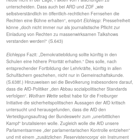
unterscheiden. Dass auch bei ARD und ZDF „wie
selbstverständlich im öffentlich-rechtlichen Fernsehen die
Rechten eine Bühne erhalten“, empört
Elchlepp
: Pressefreiheit
könne „doch nicht immer nur als journalistische Pflicht zur
Einladung von Rechten zu massenwirksamen Talkshows
verstanden werden!“ (S.643)
Elchlepps
Fazit: „Demokratiebildung sollte künftig in den
Schulen eine höhere Priorität erhalten.“ Dies solle, nach
entsprechender Fortbildung der Lehrkräfte, künftig in allen
Schulfächern geschehen, nicht nur in Gemeinschaftskunde.
(S.638f.) Hinzuweisen sei die Bevölkerung insbesondere darauf,
dass die AfD-Politiker „den Abbau sozialpolitischer Standards
verfolgen“.
Wolfram Wette
selbst habe für die Freiburger
Initiative die sicherheitspolitischen Aussagen der AfD kritisch
untersucht und herausgefunden, dass die AfD den
Verteidigungsauftrag der Bundeswehr zum „unerbittlichen
Kampf“ brutalisieren wolle. Zugleich wolle die AfD unsere
Parlamentsarmee „der parlamentarischen Kontrolle entziehen“
und mit einem „zusätzlichen ‚Reservistencorps‘ ein Instrument