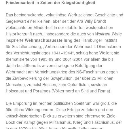
Friedensarbeit in Zeiten der Kriegstüchtigkeit
Das beeindruckende, voluminöse Werk zeichnet Geschichte und
Gegenwart einer kleinen, aber seit der Ära Willy Brandt
vielbeachteten Minderheit in der etablierten westdeutschen
Historikerzunft nach. Insbesondere die auch von
Wolfram Wette
inspirierte
Wehrmachtsausstellung
des Hamburger Instituts
für Sozialforschung, „Verbrechen der Wehrmacht. Dimensionen
des Vernichtungskrieges 1941–1944“, schlug hohe Wellen; sie
thematisierte von 1995-99 und 2001-2004 vor allem die bis
dahin bestrittene bzw. verschwiegene Beteiligung der
Wehrmacht am Vernichtungskrieg des NS-Faschismus gegen
die Zivilbevölkerung der Sowjetunion, der über 25 Millionen
Menschen, zumeist Russen, zum Opfer fielen, sowie an
Holocaust und Porajmos (Völkermord an Sinti und Roma).
Die Empörung im rechten politischen Spektrum war groß, die
öffentliche Wirkung enorm. Diese Erfolge zu feiern und den
kritisch-historischen Blick zu erweitern sind ehrenwerte Ziele.
Doch der Kampf gegen Militarismus, Krieg und Faschismus, der
in den 1970er bis 90er-Jahren für weite Teile unserer