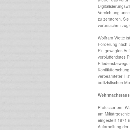
Digitalisierungs
Vernichtung unse
zu zerstören. Sie
verursachen zugl
Wolfram Wette ist
Forderung nach D
Ein gewagtes Anl
verblüffendstes P
Friedensbewegung 
Konfliktforschung
verbeamteter Hist
bellizistischen Mo
Wehrmachtsauss
Professor em. Wo
am Militärgeschi
eingestellt 1971 
Aufarbeitung der