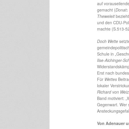
auf vorauseilen
gemacht (
Donat
:
Theweleit
bezieht 
und den CDU-Poli
machte (S.513-52
Doch Wette
setzt
gemeindepolitisc
Schule in „Gesch
Ilse-Aichinger-Sch
Widerstandskämpf
Erst nach bundes
Für
Wettes
Beitra
lokaler Verstrick
Richard von Weiz
Band motiviert: „
Gegenwart. Wer si
Ansteckungsgefah
Von Adenauer u