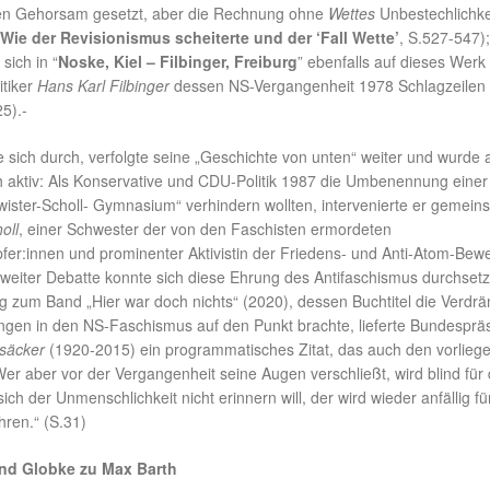
den Gehorsam gesetzt, aber die Rechnung ohne
Wettes
Unbestechlichke
 Wie der Revisionismus scheiterte und der ‘Fall Wette’
, S.527-547)
sich in “
Noske, Kiel – Filbinger, Freiburg
” ebenfalls auf dieses Werk
tiker
Hans Karl Filbinger
dessen NS-Vergangenheit 1978 Schlagzeilen
5).-
e sich durch, verfolgte seine „Geschichte von unten“ weiter und wurde
h aktiv: Als Konservative und CDU-Politik 1987 die Umbenennung einer
wister-Scholl- Gymnasium“ verhindern wollten, intervenierte er gemein
oll
, einer Schwester der von den Faschisten ermordeten
er:innen und prominenter Aktivistin der Friedens- und Anti-Atom-Bew
weiter Debatte konnte sich diese Ehrung des Antifaschismus durchset
g zum Band „Hier war doch nichts“ (2020), dessen Buchtitel die Verdr
ungen in den NS-Faschismus auf den Punkt brachte, lieferte Bundesprä
säcker
(1920-2015) ein programmatisches Zitat, das auch den vorlieg
Wer aber vor der Vergangenheit seine Augen verschließt, wird blind für 
ch der Unmenschlichkeit nicht erinnern will, der wird wieder anfällig f
ren.“ (S.31)
nd Globke zu Max Barth