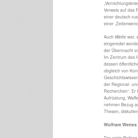
„Vernichtungskri
Verweis auf das 
einer deutsch-ru
einer ‚Zeitenwend
Auch
Wette
war, 
eingeredet worden
der Übermacht von
Im Zentrum des Hi
dessen öffentlich
obgleich von Kons
Geschichtswissen
der Regional- und
Recherchen“. Er k
Aufrüstung, Waffe
nehmen Bezug auf
Thesen, diskutier
Wolfram Wettes 
Der erste Beitra