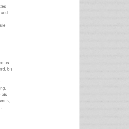
ktes
s und
ule
n
ismus
rd, bis
e
ing,
 bis
ismus,
.