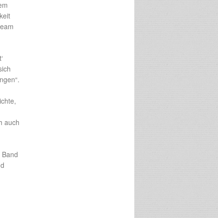
tem
keit
tream
‘
sich
ingen“.
ichte,
h auch
m Band
nd