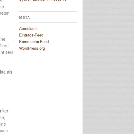
se
neten
META
Anmelden
Eintrags-Feed
ine
Kommentar-Feed
lern.
WordPress.org
ht sein
kte als
m
riker
te,
eine
auch