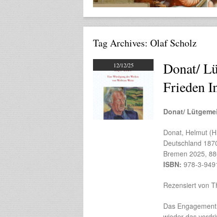
Tag Archives:
Olaf Scholz
Donat/ Lü
12/12/25
Frieden I
Donat/ Lütgemei
Donat, Helmut (Hr
Deutschland 187
Bremen 2025, 880
ISBN:
978-3-949
Rezensiert von 
Das Engagement f
wieder das vordr