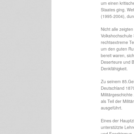
um einen kritisch
Staates ging. Wet
(1995-2004), durc
Nicht alle zeigte
Volkshochschule S
rechtsextreme Te
um den guten Ruf 
bereit waren, si
Deserteure und B
Denkfähigkeit.
Zu seinem 85.Geb
Deutschland 1870-
Militärgeschichte
als Teil der Mili
ausgeführt.
Eines der Hauptz
unterstützte Lehr
und Faschismus. 