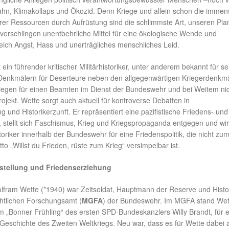
wahn, Klimakollaps und Ökozid. Denn Kriege und allein schon die immen
rer Ressourcen durch Aufrüstung sind die schlimmste Art, unseren Pla
 verschlingen unentbehrliche Mittel für eine ökologische Wende und
eich Angst, Hass und unerträgliches menschliches Leid.
 ein führender kritischer Militärhistoriker, unter anderem bekannt für se
enkmälern für Deserteure neben den allgegenwärtigen Kriegerdenkmä
iegen für einen Beamten im Dienst der Bundeswehr und bei Weitem nic
rojekt. Wette sorgt auch aktuell für kontroverse Debatten in
und Historikerzunft. Er repräsentiert eine pazifistische Friedens- und
, stellt sich Faschismus, Krieg und Kriegspropaganda entgegen und wir
oriker innerhalb der Bundeswehr für eine Friedenspolitik, die nicht zu
tto „Willst du Frieden, rüste zum Krieg“ versimpelbar ist.
tellung und Friedenserziehung
lfram Wette (*1940) war Zeitsoldat, Hauptmann der Reserve und Histo
chtlichen Forschungsamt (
MGFA
) der Bundeswehr. Im MGFA stand Wet
im „Bonner Frühling“ des ersten SPD-Bundeskanzlers Willy Brandt, für 
 Geschichte des Zweiten Weltkriegs. Neu war, dass es für Wette dabei 