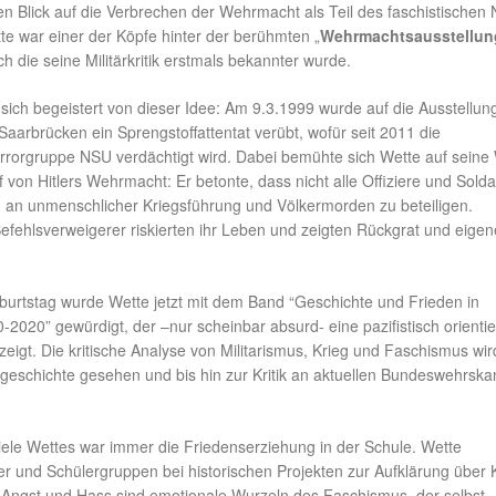
en Blick auf die Verbrechen der Wehrmacht als Teil des faschistischen 
te war einer der Köpfe hinter der berühmten „
Wehrmachtsausstellun
h die seine Militärkritik erstmals bekannter wurde.
n sich begeistert von dieser Idee: Am 9.3.1999 wurde auf die Ausstellung
aarbrücken ein Sprengstoffattentat verübt, wofür seit 2011 die
rrorgruppe NSU verdächtigt wird. Dabei bemühte sich Wette auf seine
von Hitlers Wehrmacht: Er betonte, dass nicht alle Offiziere und Sold
ch an unmenschlicher Kriegsführung und Völkermorden zu beteiligen.
efehlsverweigerer riskierten ihr Leben und zeigten Rückgrat und eigen
urtstag wurde Wette jetzt mit dem Band “Geschichte und Frieden in
2020” gewürdigt, der –nur scheinbar absurd- eine pazifistisch orientie
 zeigt. Die kritische Analyse von Militarismus, Krieg und Faschismus wir
tärgeschichte gesehen und bis hin zur Kritik an aktuellen Bundeswehrsk
iele Wettes war immer die Friedenserziehung in der Schule. Wette
er und Schülergruppen bei historischen Projekten zur Aufklärung über 
Angst und Hass sind emotionale Wurzeln des Faschismus, der selbst