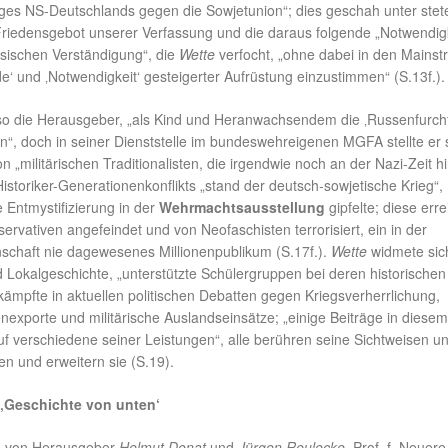
eges NS-Deutschlands gegen die Sowjetunion“; dies geschah unter ste
Friedensgebot unserer Verfassung und die daraus folgende „Notwendig
ssischen Verständigung“, die
Wette
verfocht, „ohne dabei in den Mains
e‘ und ‚Notwendigkeit‘ gesteigerter Aufrüstung einzustimmen“ (S.13f.).
so die Herausgeber, „als Kind und Heranwachsendem die ‚Russenfurcht
“, doch in seiner Dienststelle im bundeswehreigenen MGFA stellte er 
 „militärischen Traditionalisten, die irgendwie noch an der Nazi-Zeit h
storiker-Generationenkonflikts „stand der deutsch-sowjetische Krieg“,
e Entmystifizierung in der
Wehrmachtsausstellung
gipfelte; diese erre
ervativen angefeindet und von Neofaschisten terrorisiert, ein in der
schaft nie dagewesenes Millionenpublikum (S.17f.).
Wette
widmete sic
 Lokalgeschichte, „unterstützte Schülergruppen bei deren historischen
ämpfte in aktuellen politischen Debatten gegen Kriegsverherrlichung,
nexporte und militärische Auslandseinsätze; „einige Beiträge in diese
 verschiedene seiner Leistungen“, alle berühren seine Sichtweisen u
en und erweitern sie (S.19).
‚Geschichte von unten‘
g, von Herausgeber
Helmut Donat
und
Jürgen Reulecke
, Prof. f. Neuere