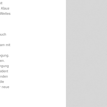
it
;
Klaus
 Wettes
 auch
sam mit
egung.
zen.
ängung
sident
enden
die
ür neue