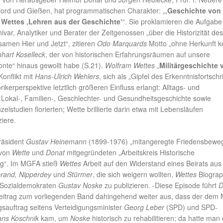
ford und Gießen, hat programmatischen Charakter: „
‚Geschichte von
 Wettes ‚Lehren aus der Geschichte‘
“. Sie proklamieren die Aufgabe
hivar, Analytiker und Berater der Zeitgenossen „über die Historizität des
amen Hier und Jetzt“, zitieren
Odo Marquards
Motto „ohne Herkunft k
hart Koselleck
, der von historischen Erfahrungsräumen auf unsere
onte“ hinaus gewollt habe (S.21).
Wolfram Wettes
„
Militärgeschichte 
Konflikt mit
Hans-Ulrich Wehlers
, sich als „Gipfel des Erkenntnisfortschri
rikerperspektive letztlich größeren Einfluss erlangt: Alltags- und
 Lokal-, Familien-, Geschlechter- und Gesundheitsgeschichte sowie
zelstudien florierten; Wette brillierte darin etwa mit Lebensläufen
ziere.
räsident
Gustav Heinemann
(1899-1976) „mitangeregte Friedensbewe
 von
Wette
und
Donat
mitgegründeten „Arbeitskreis Historische
ng“. Im MGFA stieß
Wettes
Arbeit auf den Widerstand eines Beirats aus
brand, Nipperdey
und
Stürmer
, die sich weigern wollten,
Wettes
Biograp
 Sozialdemokraten
Gustav Noske
zu publizieren. -Diese Episode führt
D
eitrag zum vorliegenden Band dahingehend weiter aus, dass der de
gsauftrag seitens Verteidigungsminister
Georg Leber
(SPD) und SPD-
ns Koschnik
kam, um
Noske
historisch zu rehabilitieren; da hatte man 