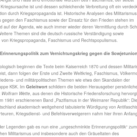
 Kriegsursache ist und dessen schleichende Verbreitung oft ein verdec
tion durch Kriegspropaganda ist. Historische Analysen des Militarismu
 gegen den Faschismus sowie der Einsatz für den Frieden stehen im
d auf der Agenda, wie auch immer wieder deren Vermittlung durch Sch
eitere Themen sind die deutsch-russische Verständigung sowie
on Kriegspropaganda, Faschismus und Rechtspopulismus.
rinnerungspolitik zum Vernichtungskrieg gegen die Sowjetunio
logisch beginnen die Texte beim Kaiserreich 1870 und dessen Militar
ist, dann folgen der Erste und Zweite Weltkrieg, Faschismus, Völkermo
friedens- und militärpolitischen Themen wie etwa den Skandalen der
ruppe KSK. Im
Geleitwort
schildern die beiden Herausgeber persönlich
t
Wolfram Wette
, aus denen die Historische Friedensforschung hervorg
m 1981 erschienenen Band „Pazifismus in der Weimarer Republik“: Die
tschland akademisch weitgehend tabuisierte Würdigung von Antifasch
rteuren, Kriegsdienst- und Befehlsverweigerern nahm hier ihren Anfang
ender Legenden gab es nun eine „ungeschminkte Erinnerungspolitik“ zum
hen Militarismus und insbesondere auch den Gräueltaten des