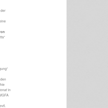
 der
eine
von
tts“
gung“
 den
hie
onat
in
m MGFA
evtl.