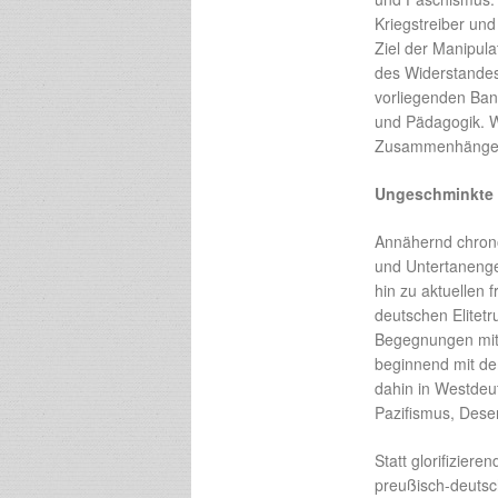
Kriegstreiber und
Ziel der Manipula
des Widerstandes
vorliegenden Ban
und Pädagogik. W
Zusammenhänge v
Ungeschminkte E
Annähernd chrono
und Untertanenge
hin zu aktuellen 
deutschen Elitet
Begegnungen mi
beginnend mit de
dahin in Westdeu
Pazifismus, Dese
Statt glorifizier
preußisch-deutsc