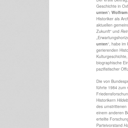
Geschichte in Ox
unten‘: Wolfram
Historiker als Arc
aktuellen gemeins
Zukunft“ und
Rein
„Erwartungshoriz
unten
“, habe im 
gerierenden Histo
Kulturgeschichte,
biographische Ein
pazifistischer Offi
Die von Bundesp
führte 1984 zum
Friedensforschu
Historikern
Hilde
des umstrittenen
einem anderen B
erteilte Forschun
Parteivorstand
Ha