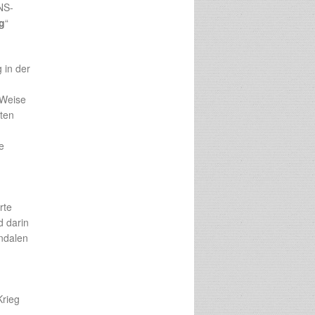
NS-
g
“
 in der
 Weise
aten
e
rte
d darin
andalen
Krieg