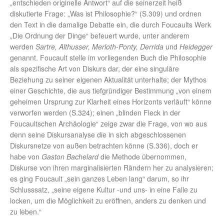
„entschieden originelle Antwort“ auf die seinerzeit heiß
diskutierte Frage: „Was ist Philosophie?“ (S.309) und ordnen
den Text in die damalige Debatte ein, die durch Foucaults Werk
„Die Ordnung der Dinge“ befeuert wurde, unter anderem
werden
Sartre, Althusser, Merloth-Ponty, Derrida
und
Heidegger
genannt. Foucault stelle im vorliegenden Buch die Philosophie
als spezifische Art von Diskurs dar, der eine singuläre
Beziehung zu seiner eigenen Aktualität unterhalte; der Mythos
einer Geschichte, die aus tiefgründiger Bestimmung „von einem
geheimen Ursprung zur Klarheit eines Horizonts verläuft“ könne
verworfen werden (S.324); einen „blinden Fleck in der
Foucaultschen Archäologie“ zeige zwar die Frage, von wo aus
denn seine Diskursanalyse die in sich abgeschlossenen
Diskursnetze von außen betrachten könne (S.336), doch er
habe von
Gaston Bachelard
die Methode übernommen,
Diskurse von ihren marginalisierten Rändern her zu analysieren;
es ging Foucault „sein ganzes Leben lang“ darum, so ihr
Schlusssatz, „seine eigene Kultur -und uns- in eine Falle zu
locken, um die Möglichkeit zu eröffnen, anders zu denken und
zu leben.“