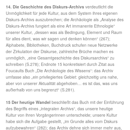
14. Die Geschichte des Diskurs-Archivs
verdeutlicht die
Unmöglichkeit für jede Kultur, aus dem System ihres eigenen
Diskurs-Archivs auszubrechen; die Archäologie als „Analyse des
Diskurs-Archivs fungiert als eine Art immanente Ethnologie“
unserer Kultur, „dessen was als Bedingung, Element und Raum
für alles dient, was wir sagen und denken können“ (267);
Alphabete, Bibliotheken, Buchdruck schufen neue Netzwerke
der Zirkulation der Diskurse, zahlreiche Brüche machen es
unmöglich, „eine Gesamtgeschichte des Diskursarchivs“ zu
schreiben (S.278); Endnote 15 konkretisiert durch Zitat aus
Foucaults Buch „Die Archäologie des Wissens“: das Archiv
umfasse also „ein privilegiertes Gebiet: gleichzeitig uns nahe,
aber von unserer Aktualität abgehoben… es ist das, was uns
außerhalb von uns begrenzt“ (S.281).
15 Der heutige Wandel
beschließt das Buch mit der Einführung
des Begriffs eines „integralen Archivs“, das unsere heutige
Kultur von ihren Vorgängerinnen unterscheide; unsere Kultur
habe sich die Aufgabe gestellt, „im Grunde alles vom Diskurs
aufzubewahren“ (282); das Archiv dehne sich immer mehr aus,