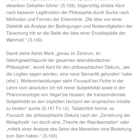
dieselben Debatten führte“ (S.159); folgerichtig strebte
Kant
nach besserer Legitimation der Philosophie durch Suche nach
Methoden und Formen der Erkenntnis: „Die Idee von einer
Dialektik als Analyse der Bedingungen und Notwendigkeiten der
Täuschung tritt an die Stelle der Idee einer Enzyklopädie der
Wahrheit.“ (S.160)
Damit stehe
Kants
Werk „genau im Zentrum, im
Gleichgewichtspunkt der gesamten abendländischen
Philosophie“, womit
Kant
für den philosophischen Diskurs, „wie
die Logiker sagen würden, eine neue Semantik gefunden“ habe
(ebd.). Weiterentwicklungen sieht
Foucault
bei
Fichte
in der
Lehre vom absoluten Ich mit reiner Subjektivität sowie in der
Phänomenologie von
Hegel
bis
Husserl
, die transzendentale
Subjektivität an den impliziten Horizont der empirischen Inhalte
zu binden“ suche (S.167 Fn 12). Tatsächlich könne, so
Foucault
, der philosophische Diskurs nach der „Zerstörung der
Metaphysik“ nur durch eine „Theorie der Repräsentation“ oder
„mittels einer Analyse des Seins des Menschen eine Beziehung
zum Sein haben.“ (S.165)