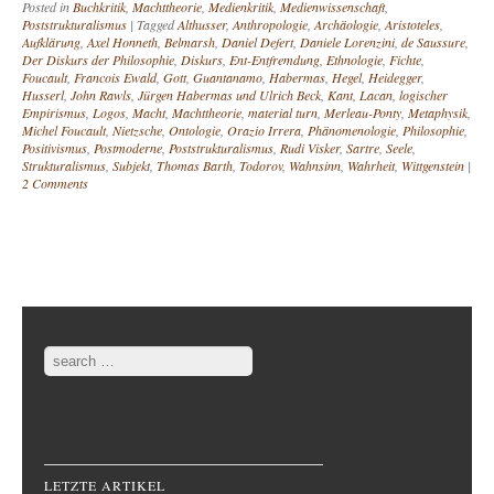
Posted in
Buchkritik
,
Machttheorie
,
Medienkritik
,
Medienwissenschaft
,
Poststrukturalismus
|
Tagged
Althusser
,
Anthropologie
,
Archäologie
,
Aristoteles
,
Aufklärung
,
Axel Honneth
,
Belmarsh
,
Daniel Defert
,
Daniele Lorenzini
,
de Saussure
,
Der Diskurs der Philosophie
,
Diskurs
,
Ent-Entfremdung
,
Ethnologie
,
Fichte
,
Foucault
,
Francois Ewald
,
Gott
,
Guantanamo
,
Habermas
,
Hegel
,
Heidegger
,
Husserl
,
John Rawls
,
Jürgen Habermas und Ulrich Beck
,
Kant
,
Lacan
,
logischer
Empirismus
,
Logos
,
Macht
,
Machttheorie
,
material turn
,
Merleau-Ponty
,
Metaphysik
,
Michel Foucault
,
Nietzsche
,
Ontologie
,
Orazio Irrera
,
Phänomenologie
,
Philosophie
,
Positivismus
,
Postmoderne
,
Poststrukturalismus
,
Rudi Visker
,
Sartre
,
Seele
,
Strukturalismus
,
Subjekt
,
Thomas Barth
,
Todorov
,
Wahnsinn
,
Wahrheit
,
Wittgenstein
|
2 Comments
Post navigation
Search
LETZTE ARTIKEL