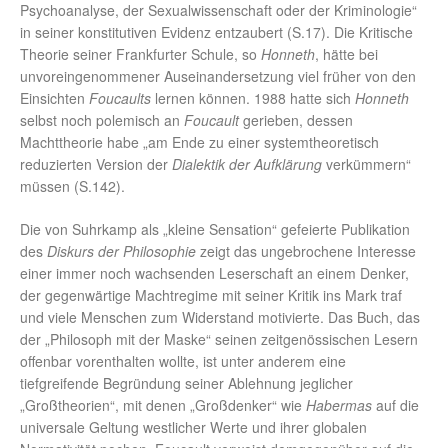
Psychoanalyse, der Sexualwissenschaft oder der Kriminologie“
in seiner konstitutiven Evidenz entzaubert (S.17). Die Kritische
Theorie seiner Frankfurter Schule, so
Honneth
, hätte bei
unvoreingenommener Auseinandersetzung viel früher von den
Einsichten
Foucaults
lernen können. 1988 hatte sich
Honneth
selbst noch polemisch an
Foucault
gerieben, dessen
Machttheorie habe „am Ende zu einer systemtheoretisch
reduzierten Version der
Dialektik der Aufklärung
verkümmern“
müssen (S.142).
Die von Suhrkamp als „kleine Sensation“ gefeierte Publikation
des
Diskurs der Philosophie
zeigt das ungebrochene Interesse
einer immer noch wachsenden Leserschaft an einem Denker,
der gegenwärtige Machtregime mit seiner Kritik ins Mark traf
und viele Menschen zum Widerstand motivierte. Das Buch, das
der „Philosoph mit der Maske“ seinen zeitgenössischen Lesern
offenbar vorenthalten wollte, ist unter anderem eine
tiefgreifende Begründung seiner Ablehnung jeglicher
„Großtheorien“, mit denen „Großdenker“ wie
Habermas
auf die
universale Geltung westlicher Werte und ihrer globalen