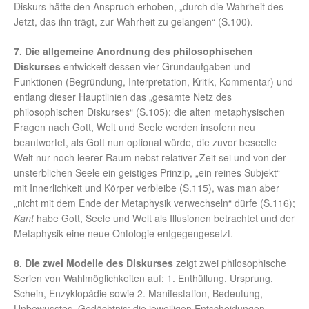
Diskurs hätte den Anspruch erhoben, „durch die Wahrheit des
Jetzt, das ihn trägt, zur Wahrheit zu gelangen“ (S.100).
7. Die allgemeine Anordnung des philosophischen
Diskurses
entwickelt dessen vier Grundaufgaben und
Funktionen (Begründung, Interpretation, Kritik, Kommentar) und
entlang dieser Hauptlinien das „gesamte Netz des
philosophischen Diskurses“ (S.105); die alten metaphysischen
Fragen nach Gott, Welt und Seele werden insofern neu
beantwortet, als Gott nun optional würde, die zuvor beseelte
Welt nur noch leerer Raum nebst relativer Zeit sei und von der
unsterblichen Seele ein geistiges Prinzip, „ein reines Subjekt“
mit Innerlichkeit und Körper verbleibe (S.115), was man aber
„nicht mit dem Ende der Metaphysik verwechseln“ dürfe (S.116);
Kant
habe Gott, Seele und Welt als Illusionen betrachtet und der
Metaphysik eine neue Ontologie entgegengesetzt.
8. Die zwei Modelle des Diskurses
zeigt zwei philosophische
Serien von Wahlmöglichkeiten auf: 1. Enthüllung, Ursprung,
Schein, Enzyklopädie sowie 2. Manifestation, Bedeutung,
Unbewusstes, Gedächtnis; die jeweiligen Entscheidungen