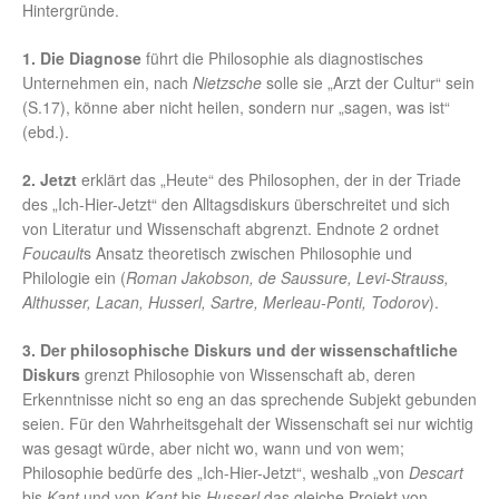
Hintergründe.
1. Die Diagnose
führt die Philosophie als diagnostisches
Unternehmen ein, nach
Nietzsche
solle sie „Arzt der Cultur“ sein
(S.17), könne aber nicht heilen, sondern nur „sagen, was ist“
(ebd.).
2. Jetzt
erklärt das „Heute“ des Philosophen, der in der Triade
des „Ich-Hier-Jetzt“ den Alltagsdiskurs überschreitet und sich
von Literatur und Wissenschaft abgrenzt. Endnote 2 ordnet
Foucault
s Ansatz theoretisch zwischen Philosophie und
Philologie ein (
Roman Jakobson, de Saussure, Levi-Strauss,
Althusser, Lacan, Husserl, Sartre, Merleau-Ponti, Todorov
).
3. Der philosophische Diskurs und der wissenschaftliche
Diskurs
grenzt Philosophie von Wissenschaft ab, deren
Erkenntnisse nicht so eng an das sprechende Subjekt gebunden
seien. Für den Wahrheitsgehalt der Wissenschaft sei nur wichtig
was gesagt würde, aber nicht wo, wann und von wem;
Philosophie bedürfe des „Ich-Hier-Jetzt“, weshalb „von
Descart
bis
Kant
und von
Kant
bis
Husserl
das gleiche Projekt von