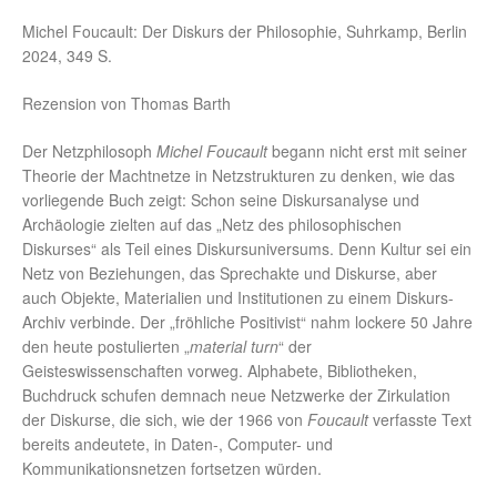
Michel Foucault: Der Diskurs der Philosophie, Suhrkamp, Berlin
2024, 349 S.
Rezension von Thomas Barth
Der Netzphilosoph
Michel Foucault
begann nicht erst mit seiner
Theorie der Machtnetze in Netzstrukturen zu denken, wie das
vorliegende Buch zeigt: Schon seine Diskursanalyse und
Archäologie zielten auf das „Netz des philosophischen
Diskurses“ als Teil eines Diskursuniversums. Denn Kultur sei ein
Netz von Beziehungen, das Sprechakte und Diskurse, aber
auch Objekte, Materialien und Institutionen zu einem Diskurs-
Archiv verbinde. Der „fröhliche Positivist“ nahm lockere 50 Jahre
den heute postulierten „
material turn
“ der
Geisteswissenschaften vorweg. Alphabete, Bibliotheken,
Buchdruck schufen demnach neue Netzwerke der Zirkulation
der Diskurse, die sich, wie der 1966 von
Foucault
verfasste Text
bereits andeutete, in Daten-, Computer- und
Kommunikationsnetzen fortsetzen würden.