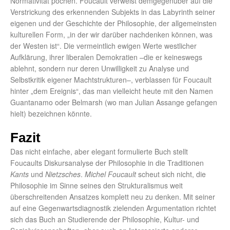
Normativität pochen. Foucault verweist demgegenüber auf die
Verstrickung des erkennenden Subjekts in das Labyrinth seiner
eigenen und der Geschichte der Philosophie, der allgemeinsten
kulturellen Form, „in der wir darüber nachdenken können, was
der Westen ist“. Die vermeintlich ewigen Werte westlicher
Aufklärung, ihrer liberalen Demokratien –die er keineswegs
ablehnt, sondern nur deren Unwilligkeit zu Analyse und
Selbstkritik eigener Machtstrukturen–, verblassen für Foucault
hinter „dem Ereignis“, das man vielleicht heute mit den Namen
Guantanamo oder Belmarsh (wo man Julian Assange gefangen
hielt) bezeichnen könnte.
Fazit
Das nicht einfache, aber elegant formulierte Buch stellt
Foucaults Diskursanalyse der Philosophie in die Traditionen
Kants
und
Nietzsches
.
Michel Foucault
scheut sich nicht, die
Philosophie im Sinne seines den Strukturalismus weit
überschreitenden Ansatzes komplett neu zu denken. Mit seiner
auf eine Gegenwartsdiagnostik zielenden Argumentation richtet
sich das Buch an Studierende der Philosophie, Kultur- und