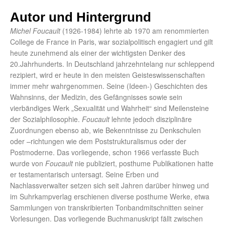
Autor und Hintergrund
Michel Foucault
(1926-1984) lehrte ab 1970 am renommierten
College de France in Paris, war sozialpolitisch engagiert und gilt
heute zunehmend als einer der wichtigsten Denker des
20.Jahrhunderts. In Deutschland jahrzehntelang nur schleppend
rezipiert, wird er heute in den meisten Geisteswissenschaften
immer mehr wahrgenommen. Seine (Ideen-) Geschichten des
Wahnsinns, der Medizin, des Gefängnisses sowie sein
vierbändiges Werk „Sexualität und Wahrheit“ sind Meilensteine
der Sozialphilosophie.
Foucault
lehnte jedoch disziplinäre
Zuordnungen ebenso ab, wie Bekenntnisse zu Denkschulen
oder –richtungen wie dem Poststrukturalismus oder der
Postmoderne. Das vorliegende, schon 1966 verfasste Buch
wurde von
Foucault
nie publiziert, posthume Publikationen hatte
er testamentarisch untersagt. Seine Erben und
Nachlassverwalter setzen sich seit Jahren darüber hinweg und
im Suhrkampverlag erschienen diverse posthume Werke, etwa
Sammlungen von transkribierten Tonbandmitschnitten seiner
Vorlesungen. Das vorliegende Buchmanuskript fällt zwischen