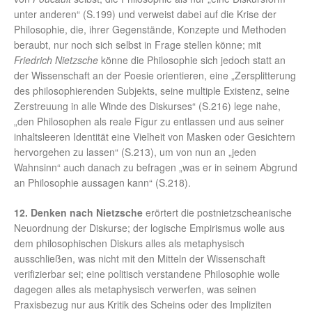
unter anderen“ (S.199) und verweist dabei auf die Krise der
Philosophie, die, ihrer Gegenstände, Konzepte und Methoden
beraubt, nur noch sich selbst in Frage stellen könne; mit
Friedrich Nietzsche
könne die Philosophie sich jedoch statt an
der Wissenschaft an der Poesie orientieren, eine „Zersplitterung
des philosophierenden Subjekts, seine multiple Existenz, seine
Zerstreuung in alle Winde des Diskurses“ (S.216) lege nahe,
„den Philosophen als reale Figur zu entlassen und aus seiner
inhaltsleeren Identität eine Vielheit von Masken oder Gesichtern
hervorgehen zu lassen“ (S.213), um von nun an „jeden
Wahnsinn“ auch danach zu befragen „was er in seinem Abgrund
an Philosophie aussagen kann“ (S.218).
12. Denken nach Nietzsche
erörtert die postnietzscheanische
Neuordnung der Diskurse; der logische Empirismus wolle aus
dem philosophischen Diskurs alles als metaphysisch
ausschließen, was nicht mit den Mitteln der Wissenschaft
verifizierbar sei; eine politisch verstandene Philosophie wolle
dagegen alles als metaphysisch verwerfen, was seinen
Praxisbezug nur aus Kritik des Scheins oder des Impliziten