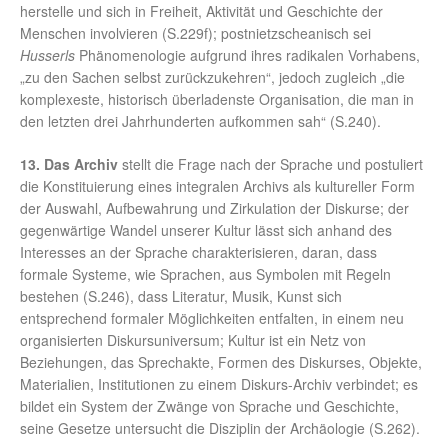
herstelle und sich in Freiheit, Aktivität und Geschichte der
Menschen involvieren (S.229f); postnietzscheanisch sei
Husserls
Phänomenologie aufgrund ihres radikalen Vorhabens,
„zu den Sachen selbst zurückzukehren“, jedoch zugleich „die
komplexeste, historisch überladenste Organisation, die man in
den letzten drei Jahrhunderten aufkommen sah“ (S.240).
13. Das Archiv
stellt die Frage nach der Sprache und postuliert
die Konstituierung eines integralen Archivs als kultureller Form
der Auswahl, Aufbewahrung und Zirkulation der Diskurse; der
gegenwärtige Wandel unserer Kultur lässt sich anhand des
Interesses an der Sprache charakterisieren, daran, dass
formale Systeme, wie Sprachen, aus Symbolen mit Regeln
bestehen (S.246), dass Literatur, Musik, Kunst sich
entsprechend formaler Möglichkeiten entfalten, in einem neu
organisierten Diskursuniversum; Kultur ist ein Netz von
Beziehungen, das Sprechakte, Formen des Diskurses, Objekte,
Materialien, Institutionen zu einem Diskurs-Archiv verbindet; es
bildet ein System der Zwänge von Sprache und Geschichte,
seine Gesetze untersucht die Disziplin der Archäologie (S.262).