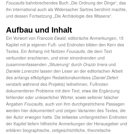
Foucaults
bahnbrechendes Buch „Die Ordnung der Dinge“, das
ihn international auch als Widersacher Sartres berühmt machte,
und dessen Fortsetzung „Die Archäologie des Wissens“.
Aufbau und Inhalt
Ein Vorwort von
Francois Ewald
, editorische Anmerkungen, 15
Kapitel mit je eigenen Fuß- und Endnoten bilden den Kern des
Textes. Ein Anhang mit Notizen
Foucaults
, die dem Text
verbunden erschienen, und einer einordnenden und
zusammenfassenden „Situierung“ durch
Orazio Irrera
und
Daniele Lorenzini
lassen den Leser an der editorischen Arbeit
des anfangs elfköpfigen Redaktionskomitees (
Daniel Defert
verstarb während des Projekts) teilnehmen. Fußnoten
dokumentieren Probleme mit dem Text, etwa die Ergänzung
fehlender oder unleserlicher Wörter, sowie seltener falscher
Angaben
Foucaults,
auch von ihm durchgestrichene Passagen
werden hier dokumentiert und zeigen Varianten des Textes, die
der Autor erwogen hatte. Die teilweise umfangreichen Endnoten
der Kapitel liefern hilfreiche Anmerkungen der Herausgeber und
erklären biographische, zeitgeschichtliche, theoretische