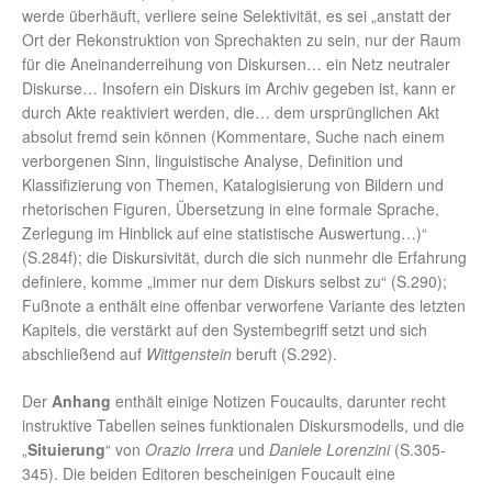
werde überhäuft, verliere seine Selektivität, es sei „anstatt der
Ort der Rekonstruktion von Sprechakten zu sein, nur der Raum
für die Aneinanderreihung von Diskursen… ein Netz neutraler
Diskurse… Insofern ein Diskurs im Archiv gegeben ist, kann er
durch Akte reaktiviert werden, die… dem ursprünglichen Akt
absolut fremd sein können (Kommentare, Suche nach einem
verborgenen Sinn, linguistische Analyse, Definition und
Klassifizierung von Themen, Katalogisierung von Bildern und
rhetorischen Figuren, Übersetzung in eine formale Sprache,
Zerlegung im Hinblick auf eine statistische Auswertung…)“
(S.284f); die Diskursivität, durch die sich nunmehr die Erfahrung
definiere, komme „immer nur dem Diskurs selbst zu“ (S.290);
Fußnote a enthält eine offenbar verworfene Variante des letzten
Kapitels, die verstärkt auf den Systembegriff setzt und sich
abschließend auf
Wittgenstein
beruft (S.292).
Der
Anhang
enthält einige Notizen Foucaults, darunter recht
instruktive Tabellen seines funktionalen Diskursmodells, und die
„
Situierung
“ von
Orazio Irrera
und
Daniele Lorenzini
(S.305-
345). Die beiden Editoren bescheinigen Foucault eine