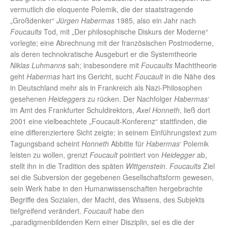
vermutlich die eloquente Polemik, die der staatstragende
„Großdenker“
Jürgen Habermas
1985, also ein Jahr nach
Foucaults
Tod, mit „Der philosophische Diskurs der Moderne“
vorlegte; eine Abrechnung mit der französischen Postmoderne,
als deren technokratische Ausgeburt er die Systemtheorie
Niklas Luhmanns
sah; insbesondere mit
Foucaults
Machttheorie
geht
Habermas
hart ins Gericht, sucht
Foucault
in die Nähe des
in Deutschland mehr als in Frankreich als Nazi-Philosophen
gesehenen
Heideggers
zu rücken. Der Nachfolger
Habermas
‘
im Amt des Frankfurter Schuldirektors,
Axel Honneth
, ließ dort
2001 eine vielbeachtete „Foucault-Konferenz“ stattfinden, die
eine differenziertere Sicht zeigte; in seinem Einführungstext zum
Tagungsband scheint
Honneth
Abbitte für
Habermas
‘ Polemik
leisten zu wollen, grenzt
Foucault
pointiert von
Heidegger
ab,
stellt ihn in die Tradition des späten
Wittgenstein
.
Foucaults
Ziel
sei die Subversion der gegebenen Gesellschaftsform gewesen,
sein Werk habe in den Humanwissenschaften hergebrachte
Begriffe des Sozialen, der Macht, des Wissens, des Subjekts
tiefgreifend verändert.
Foucault
habe den
„paradigmenbildenden Kern einer Disziplin, sei es die der