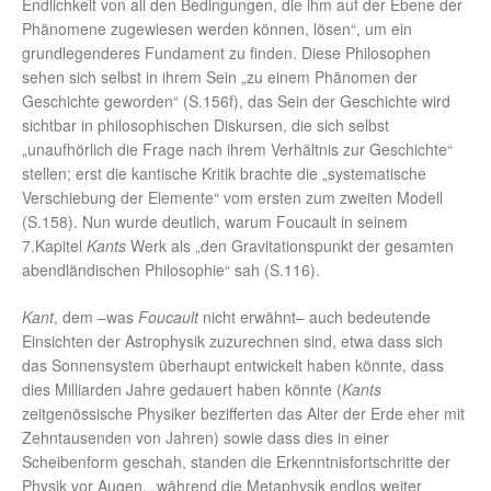
Endlichkeit von all den Bedingungen, die ihm auf der Ebene der
Phänomene zugewiesen werden können, lösen“, um ein
grundlegenderes Fundament zu finden. Diese Philosophen
sehen sich selbst in ihrem Sein „zu einem Phänomen der
Geschichte geworden“ (S.156f), das Sein der Geschichte wird
sichtbar in philosophischen Diskursen, die sich selbst
„unaufhörlich die Frage nach ihrem Verhältnis zur Geschichte“
stellen; erst die kantische Kritik brachte die „systematische
Verschiebung der Elemente“ vom ersten zum zweiten Modell
(S.158). Nun wurde deutlich, warum Foucault in seinem
7.Kapitel
Kants
Werk als „den Gravitationspunkt der gesamten
abendländischen Philosophie“ sah (S.116).
Kant
, dem –was
Foucault
nicht erwähnt– auch bedeutende
Einsichten der Astrophysik zuzurechnen sind, etwa dass sich
das Sonnensystem überhaupt entwickelt haben könnte, dass
dies Milliarden Jahre gedauert haben könnte (
Kants
zeitgenössische Physiker bezifferten das Alter der Erde eher mit
Zehntausenden von Jahren) sowie dass dies in einer
Scheibenform geschah, standen die Erkenntnisfortschritte der
Physik vor Augen, „während die Metaphysik endlos weiter