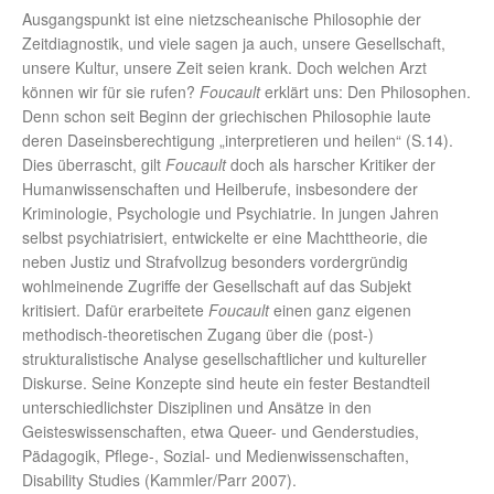
Ausgangspunkt ist eine nietzscheanische Philosophie der
Zeitdiagnostik, und viele sagen ja auch, unsere Gesellschaft,
unsere Kultur, unsere Zeit seien krank. Doch welchen Arzt
können wir für sie rufen?
Foucault
erklärt uns: Den Philosophen.
Denn schon seit Beginn der griechischen Philosophie laute
deren Daseinsberechtigung „interpretieren und heilen“ (S.14).
Dies überrascht, gilt
Foucault
doch als harscher Kritiker der
Humanwissenschaften und Heilberufe, insbesondere der
Kriminologie, Psychologie und Psychiatrie. In jungen Jahren
selbst psychiatrisiert, entwickelte er eine Machttheorie, die
neben Justiz und Strafvollzug besonders vordergründig
wohlmeinende Zugriffe der Gesellschaft auf das Subjekt
kritisiert. Dafür erarbeitete
Foucault
einen ganz eigenen
methodisch-theoretischen Zugang über die (post-)
strukturalistische Analyse gesellschaftlicher und kultureller
Diskurse. Seine Konzepte sind heute ein fester Bestandteil
unterschiedlichster Disziplinen und Ansätze in den
Geisteswissenschaften, etwa Queer- und Genderstudies,
Pädagogik, Pflege-, Sozial- und Medienwissenschaften,
Disability Studies (Kammler/Parr 2007).