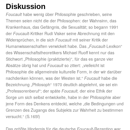
Diskussion
Foucault
habe wenig über Philosophie geschrieben, seine
Themen seien nicht die der Philosophen: der Wahnsinn, das
Krankenhaus, das Gefängnis, die Sexualität; so begann 1991
der
Foucault
-Kritiker Rudi Visker seine Abrechnung mit den
Widersprüchen, in die sich
Foucault
mit seiner Kritik der
Humanwissenschaften verwickelt habe. Das „
Foucault
-Lexikon“
des Wissenschaftstheoretikers Michael Ruoff kennt nur das
Stichwort „Philosophie (praktizierte)“, für das es ganze vier
Absätze übrig hat und
Foucault
so zitiert: „vielleicht ist
Philosophie die allgemeinste kulturelle Form, in der wir darüber
nachdenken können, was der Westen ist.“
Foucault
habe die
Bezeichnung „Philosoph“ 1970 deutlich abgelehnt, sie sei ein
„Professorenberuf“; der späte
Foucault,
der eine Ethik der
Sorge um sich selbst entwickelte, habe in der Philosophie aber
jene Form des Denkens entdeckt, welche „die Bedingungen und
Grenzen des Zugangs des Subjekts zur Wahrheit zu bestimmen
versucht.“ (S.165f)
Das größte Hindernis für die deutsche
Foucault
-Rezeption war