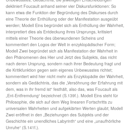
dekliniert Foucault anhand seiner vier Diskursfunktionen: So
kann etwa die Funktion der Begründung des Diskurses durch
eine Theorie der Enthüllung oder der Manifestation ausgeübt
werden; Modell Eins begründet sich als Enthüllung der Wahrheit,
interpretiert dies als Entdeckung ihres Ursprungs, kritisiert
mittels einer Theorie des überwundenen Scheins und
kommentiert den Logos der Welt in enzyklopädischer Form;
Modell Zwei begründet sich als Manifestation der Wahrheit in
den Phänomenen des Hier und Jetzt des Subjekts, das nicht
nach deren Ursprung, sondern nach ihrer Bedeutung fragt und
die Kritikfunktion gegen sein eigenes Unbewusstes richtet;
kommentiert wird hier nicht mehr als Enzyklopädie der Wahrheit,
sondern als Gedächtnis, das die „Versöhnung der Erfahrung mit
dem, was in ihr fremd ist“ festhält, also das, was Foucault als
„Ent-Entfremdung“ bezeichnet (S.139f.). Modell Eins steht für
Philosophie, die sich auf dem Weg linearen Fortschritts zu
universalen Wahrheiten und aufgeklärten Werten glaubt; Modell
Zwei eröffnet in den „Beziehungen des Subjekts und der
Geschichte ein unendliches Labyrinth“ und eine „unaufhörliche
Unruhe“ (S.141f.).