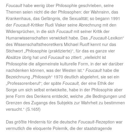
Foucault
habe wenig über Philosophie geschrieben, seine
Themen seien nicht die der Philosophen: der Wahnsinn, das
Krankenhaus, das Gefängnis, die Sexualität; so begann 1991
der
Foucault
-Kritiker Rudi Visker seine Abrechnung mit den
Widersprüchen, in die sich
Foucault
mit seiner Kritik der
Humanwissenschaften verwickelt habe. Das „
Foucault
-Lexikon“
des Wissenschaftstheoretikers Michael Ruoff kennt nur das
Stichwort „Philosophie (praktizierte)“, für das es ganze vier
Absätze übrig hat und
Foucault
so zitiert: „vielleicht ist
Philosophie die allgemeinste kulturelle Form, in der wir darüber
nachdenken können, was der Westen ist.“
Foucault
habe die
Bezeichnung „Philosoph“ 1970 deutlich abgelehnt, sie sei ein
„Professorenberuf“; der späte
Foucault,
der eine Ethik der
Sorge um sich selbst entwickelte, habe in der Philosophie aber
jene Form des Denkens entdeckt, welche „die Bedingungen und
Grenzen des Zugangs des Subjekts zur Wahrheit zu bestimmen
versucht.“ (S.165f)
Das größte Hindernis für die deutsche
Foucault
-Rezeption war
vermutlich die eloquente Polemik, die der staatstragende