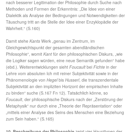
nach besserer Legitimation der Philosophie durch Suche nach
Methoden und Formen der Erkenntnis: „Die Idee von einer
Dialektik als Analyse der Bedingungen und Notwendigkeiten der
Täuschung tritt an die Stelle der Idee einer Enzyklopädie der
Wahrheit.“ (S.160)
Damit stehe
Kants
Werk „genau im Zentrum, im
Gleichgewichtspunkt der gesamten abendländischen
Philosophie“, womit
Kant
für den philosophischen Diskurs, „wie
die Logiker sagen würden, eine neue Semantik gefunden“ habe
(ebd.). Weiterentwicklungen sieht
Foucault
bei
Fichte
in der
Lehre vom absoluten Ich mit reiner Subjektivität sowie in der
Phänomenologie von
Hegel
bis
Husserl
, die transzendentale
Subjektivität an den impliziten Horizont der empirischen Inhalte
zu binden“ suche (S.167 Fn 12). Tatsächlich könne, so
Foucault
, der philosophische Diskurs nach der „Zerstörung der
Metaphysik“ nur durch eine „Theorie der Repräsentation“ oder
„mittels einer Analyse des Seins des Menschen eine Beziehung
zum Sein haben.“ (S.165)
10. Beschreibung der Philosophie
zeigt vier Haupttypen der