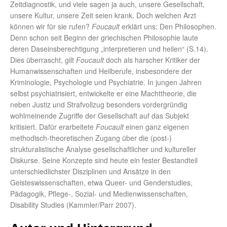
Zeitdiagnostik, und viele sagen ja auch, unsere Gesellschaft,
unsere Kultur, unsere Zeit seien krank. Doch welchen Arzt
können wir für sie rufen?
Foucault
erklärt uns: Den Philosophen.
Denn schon seit Beginn der griechischen Philosophie laute
deren Daseinsberechtigung „interpretieren und heilen“ (S.14).
Dies überrascht, gilt
Foucault
doch als harscher Kritiker der
Humanwissenschaften und Heilberufe, insbesondere der
Kriminologie, Psychologie und Psychiatrie. In jungen Jahren
selbst psychiatrisiert, entwickelte er eine Machttheorie, die
neben Justiz und Strafvollzug besonders vordergründig
wohlmeinende Zugriffe der Gesellschaft auf das Subjekt
kritisiert. Dafür erarbeitete
Foucault
einen ganz eigenen
methodisch-theoretischen Zugang über die (post-)
strukturalistische Analyse gesellschaftlicher und kultureller
Diskurse. Seine Konzepte sind heute ein fester Bestandteil
unterschiedlichster Disziplinen und Ansätze in den
Geisteswissenschaften, etwa Queer- und Genderstudies,
Pädagogik, Pflege-, Sozial- und Medienwissenschaften,
Disability Studies (Kammler/Parr 2007).