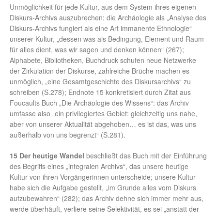
Unmöglichkeit für jede Kultur, aus dem System ihres eigenen
Diskurs-Archivs auszubrechen; die Archäologie als „Analyse des
Diskurs-Archivs fungiert als eine Art immanente Ethnologie“
unserer Kultur, „dessen was als Bedingung, Element und Raum
für alles dient, was wir sagen und denken können“ (267);
Alphabete, Bibliotheken, Buchdruck schufen neue Netzwerke
der Zirkulation der Diskurse, zahlreiche Brüche machen es
unmöglich, „eine Gesamtgeschichte des Diskursarchivs“ zu
schreiben (S.278); Endnote 15 konkretisiert durch Zitat aus
Foucaults Buch „Die Archäologie des Wissens“: das Archiv
umfasse also „ein privilegiertes Gebiet: gleichzeitig uns nahe,
aber von unserer Aktualität abgehoben… es ist das, was uns
außerhalb von uns begrenzt“ (S.281).
15 Der heutige Wandel
beschließt das Buch mit der Einführung
des Begriffs eines „integralen Archivs“, das unsere heutige
Kultur von ihren Vorgängerinnen unterscheide; unsere Kultur
habe sich die Aufgabe gestellt, „im Grunde alles vom Diskurs
aufzubewahren“ (282); das Archiv dehne sich immer mehr aus,
werde überhäuft, verliere seine Selektivität, es sei „anstatt der