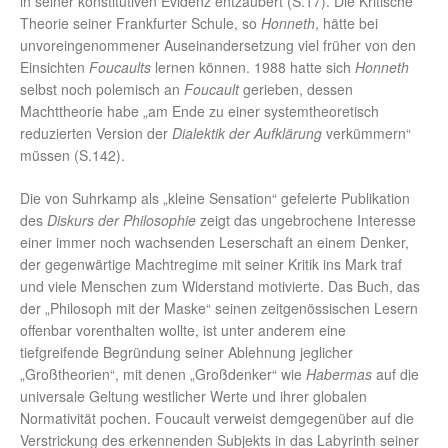
in seiner konstitutiven Evidenz entzaubert (S.17). Die Kritische
Theorie seiner Frankfurter Schule, so
Honneth
, hätte bei
unvoreingenommener Auseinandersetzung viel früher von den
Einsichten
Foucaults
lernen können. 1988 hatte sich
Honneth
selbst noch polemisch an
Foucault
gerieben, dessen
Machttheorie habe „am Ende zu einer systemtheoretisch
reduzierten Version der
Dialektik der Aufklärung
verkümmern“
müssen (S.142).
Die von Suhrkamp als „kleine Sensation“ gefeierte Publikation
des
Diskurs der Philosophie
zeigt das ungebrochene Interesse
einer immer noch wachsenden Leserschaft an einem Denker,
der gegenwärtige Machtregime mit seiner Kritik ins Mark traf
und viele Menschen zum Widerstand motivierte. Das Buch, das
der „Philosoph mit der Maske“ seinen zeitgenössischen Lesern
offenbar vorenthalten wollte, ist unter anderem eine
tiefgreifende Begründung seiner Ablehnung jeglicher
„Großtheorien“, mit denen „Großdenker“ wie
Habermas
auf die
universale Geltung westlicher Werte und ihrer globalen
Normativität pochen. Foucault verweist demgegenüber auf die
Verstrickung des erkennenden Subjekts in das Labyrinth seiner