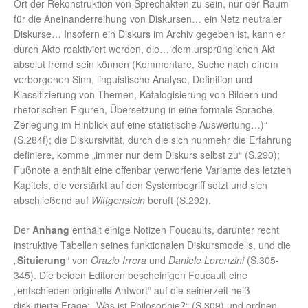
Ort der Rekonstruktion von Sprechakten zu sein, nur der Raum
für die Aneinanderreihung von Diskursen… ein Netz neutraler
Diskurse… Insofern ein Diskurs im Archiv gegeben ist, kann er
durch Akte reaktiviert werden, die… dem ursprünglichen Akt
absolut fremd sein können (Kommentare, Suche nach einem
verborgenen Sinn, linguistische Analyse, Definition und
Klassifizierung von Themen, Katalogisierung von Bildern und
rhetorischen Figuren, Übersetzung in eine formale Sprache,
Zerlegung im Hinblick auf eine statistische Auswertung…)“
(S.284f); die Diskursivität, durch die sich nunmehr die Erfahrung
definiere, komme „immer nur dem Diskurs selbst zu“ (S.290);
Fußnote a enthält eine offenbar verworfene Variante des letzten
Kapitels, die verstärkt auf den Systembegriff setzt und sich
abschließend auf
Wittgenstein
beruft (S.292).
Der
Anhang
enthält einige Notizen Foucaults, darunter recht
instruktive Tabellen seines funktionalen Diskursmodells, und die
„
Situierung
“ von
Orazio Irrera
und
Daniele Lorenzini
(S.305-
345). Die beiden Editoren bescheinigen Foucault eine
„entschieden originelle Antwort“ auf die seinerzeit heiß
diskutierte Frage: „Was ist Philosophie?“ (S.309) und ordnen