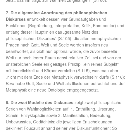
Jetzt, das ihn trägt, zur Wahrheit zu gelangen“ (S.100).
7. Die allgemeine Anordnung des philosophischen
Diskurses
entwickelt dessen vier Grundaufgaben und
Funktionen (Begründung, Interpretation, Kritik, Kommentar) und
entlang dieser Hauptlinien das „gesamte Netz des
philosophischen Diskurses“ (S.105); die alten metaphysischen
Fragen nach Gott, Welt und Seele werden insofern neu
beantwortet, als Gott nun optional würde, die zuvor beseelte
Welt nur noch leerer Raum nebst relativer Zeit sei und von der
unsterblichen Seele ein geistiges Prinzip, „ein reines Subjekt“
mit Innerlichkeit und Körper verbleibe (S.115), was man aber
„nicht mit dem Ende der Metaphysik verwechseln“ dürfe (S.116);
Kant
habe Gott, Seele und Welt als Illusionen betrachtet und der
Metaphysik eine neue Ontologie entgegengesetzt.
8. Die zwei Modelle des Diskurses
zeigt zwei philosophische
Serien von Wahlmöglichkeiten auf: 1. Enthüllung, Ursprung,
Schein, Enzyklopädie sowie 2. Manifestation, Bedeutung,
Unbewusstes, Gedächtnis; die jeweiligen Entscheidungen
dekliniert Foucault anhand seiner vier Diskursfunktionen: So