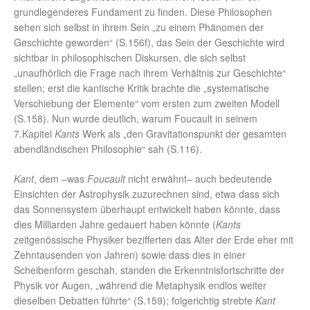
grundlegenderes Fundament zu finden. Diese Philosophen
sehen sich selbst in ihrem Sein „zu einem Phänomen der
Geschichte geworden“ (S.156f), das Sein der Geschichte wird
sichtbar in philosophischen Diskursen, die sich selbst
„unaufhörlich die Frage nach ihrem Verhältnis zur Geschichte“
stellen; erst die kantische Kritik brachte die „systematische
Verschiebung der Elemente“ vom ersten zum zweiten Modell
(S.158). Nun wurde deutlich, warum Foucault in seinem
7.Kapitel
Kants
Werk als „den Gravitationspunkt der gesamten
abendländischen Philosophie“ sah (S.116).
Kant
, dem –was
Foucault
nicht erwähnt– auch bedeutende
Einsichten der Astrophysik zuzurechnen sind, etwa dass sich
das Sonnensystem überhaupt entwickelt haben könnte, dass
dies Milliarden Jahre gedauert haben könnte (
Kants
zeitgenössische Physiker bezifferten das Alter der Erde eher mit
Zehntausenden von Jahren) sowie dass dies in einer
Scheibenform geschah, standen die Erkenntnisfortschritte der
Physik vor Augen, „während die Metaphysik endlos weiter
dieselben Debatten führte“ (S.159); folgerichtig strebte
Kant