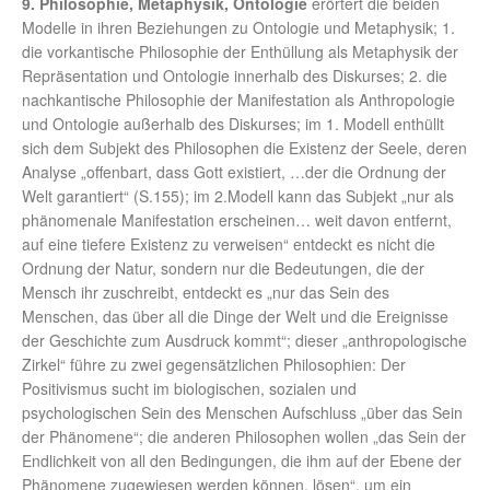
9. Philosophie, Metaphysik, Ontologie
erörtert die beiden
Modelle in ihren Beziehungen zu Ontologie und Metaphysik; 1.
die vorkantische Philosophie der Enthüllung als Metaphysik der
Repräsentation und Ontologie innerhalb des Diskurses; 2. die
nachkantische Philosophie der Manifestation als Anthropologie
und Ontologie außerhalb des Diskurses; im 1. Modell enthüllt
sich dem Subjekt des Philosophen die Existenz der Seele, deren
Analyse „offenbart, dass Gott existiert, …der die Ordnung der
Welt garantiert“ (S.155); im 2.Modell kann das Subjekt „nur als
phänomenale Manifestation erscheinen… weit davon entfernt,
auf eine tiefere Existenz zu verweisen“ entdeckt es nicht die
Ordnung der Natur, sondern nur die Bedeutungen, die der
Mensch ihr zuschreibt, entdeckt es „nur das Sein des
Menschen, das über all die Dinge der Welt und die Ereignisse
der Geschichte zum Ausdruck kommt“; dieser „anthropologische
Zirkel“ führe zu zwei gegensätzlichen Philosophien: Der
Positivismus sucht im biologischen, sozialen und
psychologischen Sein des Menschen Aufschluss „über das Sein
der Phänomene“; die anderen Philosophen wollen „das Sein der
Endlichkeit von all den Bedingungen, die ihm auf der Ebene der
Phänomene zugewiesen werden können, lösen“, um ein