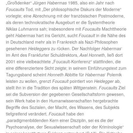
„Großdenker“
Jürgen Habermas
1985, also ein Jahr nach
Foucaults
Tod, mit „Der philosophische Diskurs der Moderne“
vorlegte; eine Abrechnung mit der französischen Postmoderne,
als deren technokratische Ausgeburt er die Systemtheorie
Niklas Luhmanns
sah; insbesondere mit
Foucaults
Machttheorie
geht
Habermas
hart ins Gericht, sucht
Foucault
in die Nähe des
in Deutschland mehr als in Frankreich als Nazi-Philosophen
gesehenen
Heideggers
zu rücken. Der Nachfolger
Habermas
‘
im Amt des Frankfurter Schuldirektors,
Axel Honneth
, ließ dort
2001 eine vielbeachtete „Foucault-Konferenz“ stattfinden, die
eine differenziertere Sicht zeigte; in seinem Einführungstext zum
Tagungsband scheint
Honneth
Abbitte für
Habermas
‘ Polemik
leisten zu wollen, grenzt
Foucault
pointiert von
Heidegger
ab,
stellt ihn in die Tradition des späten
Wittgenstein
.
Foucaults
Ziel
sei die Subversion der gegebenen Gesellschaftsform gewesen,
sein Werk habe in den Humanwissenschaften hergebrachte
Begriffe des Sozialen, der Macht, des Wissens, des Subjekts
tiefgreifend verändert.
Foucault
habe den
„paradigmenbildenden Kern einer Disziplin, sei es die der
Psychoanalyse, der Sexualwissenschaft oder der Kriminologie“