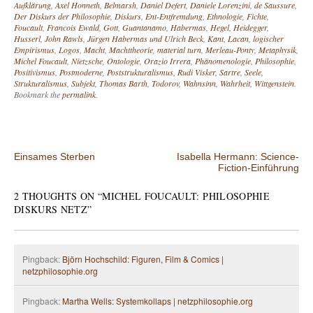
Aufklärung
,
Axel Honneth
,
Belmarsh
,
Daniel Defert
,
Daniele Lorenzini
,
de Saussure
,
Der Diskurs der Philosophie
,
Diskurs
,
Ent-Entfremdung
,
Ethnologie
,
Fichte
,
Foucault
,
Francois Ewald
,
Gott
,
Guantanamo
,
Habermas
,
Hegel
,
Heidegger
,
Husserl
,
John Rawls
,
Jürgen Habermas und Ulrich Beck
,
Kant
,
Lacan
,
logischer
Empirismus
,
Logos
,
Macht
,
Machttheorie
,
material turn
,
Merleau-Ponty
,
Metaphysik
,
Michel Foucault
,
Nietzsche
,
Ontologie
,
Orazio Irrera
,
Phänomenologie
,
Philosophie
,
Positivismus
,
Postmoderne
,
Poststrukturalismus
,
Rudi Visker
,
Sartre
,
Seele
,
Strukturalismus
,
Subjekt
,
Thomas Barth
,
Todorov
,
Wahnsinn
,
Wahrheit
,
Wittgenstein
.
Bookmark the
permalink
.
Post navigation
Einsames Sterben
Isabella Hermann: Science-
Fiction-Einführung
2 THOUGHTS ON “
MICHEL FOUCAULT: PHILOSOPHIE
DISKURS NETZ
”
Pingback:
Björn Hochschild: Figuren, Film & Comics |
netzphilosophie.org
Pingback:
Martha Wells: Systemkollaps | netzphilosophie.org