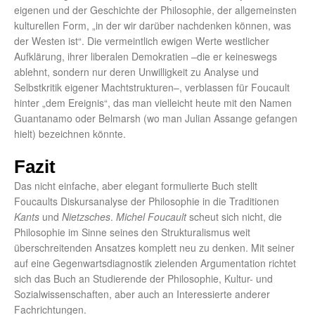
eigenen und der Geschichte der Philosophie, der allgemeinsten
kulturellen Form, „in der wir darüber nachdenken können, was
der Westen ist“. Die vermeintlich ewigen Werte westlicher
Aufklärung, ihrer liberalen Demokratien –die er keineswegs
ablehnt, sondern nur deren Unwilligkeit zu Analyse und
Selbstkritik eigener Machtstrukturen–, verblassen für Foucault
hinter „dem Ereignis“, das man vielleicht heute mit den Namen
Guantanamo oder Belmarsh (wo man Julian Assange gefangen
hielt) bezeichnen könnte.
Fazit
Das nicht einfache, aber elegant formulierte Buch stellt
Foucaults Diskursanalyse der Philosophie in die Traditionen
Kants
und
Nietzsches
.
Michel Foucault
scheut sich nicht, die
Philosophie im Sinne seines den Strukturalismus weit
überschreitenden Ansatzes komplett neu zu denken. Mit seiner
auf eine Gegenwartsdiagnostik zielenden Argumentation richtet
sich das Buch an Studierende der Philosophie, Kultur- und
Sozialwissenschaften, aber auch an Interessierte anderer
Fachrichtungen.