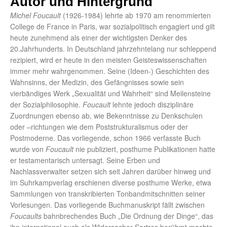
Autor und Hintergrund
Michel Foucault
(1926-1984) lehrte ab 1970 am renommierten
College de France in Paris, war sozialpolitisch engagiert und gilt
heute zunehmend als einer der wichtigsten Denker des
20.Jahrhunderts. In Deutschland jahrzehntelang nur schleppend
rezipiert, wird er heute in den meisten Geisteswissenschaften
immer mehr wahrgenommen. Seine (Ideen-) Geschichten des
Wahnsinns, der Medizin, des Gefängnisses sowie sein
vierbändiges Werk „Sexualität und Wahrheit“ sind Meilensteine
der Sozialphilosophie.
Foucault
lehnte jedoch disziplinäre
Zuordnungen ebenso ab, wie Bekenntnisse zu Denkschulen
oder –richtungen wie dem Poststrukturalismus oder der
Postmoderne. Das vorliegende, schon 1966 verfasste Buch
wurde von
Foucault
nie publiziert, posthume Publikationen hatte
er testamentarisch untersagt. Seine Erben und
Nachlassverwalter setzen sich seit Jahren darüber hinweg und
im Suhrkampverlag erschienen diverse posthume Werke, etwa
Sammlungen von transkribierten Tonbandmitschnitten seiner
Vorlesungen. Das vorliegende Buchmanuskript fällt zwischen
Foucaults
bahnbrechendes Buch „Die Ordnung der Dinge“, das