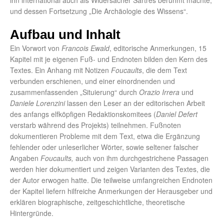
ihn international auch als Widersacher Sartres berühmt machte,
und dessen Fortsetzung „Die Archäologie des Wissens“.
Aufbau und Inhalt
Ein Vorwort von
Francois Ewald
, editorische Anmerkungen, 15
Kapitel mit je eigenen Fuß- und Endnoten bilden den Kern des
Textes. Ein Anhang mit Notizen
Foucaults
, die dem Text
verbunden erschienen, und einer einordnenden und
zusammenfassenden „Situierung“ durch
Orazio Irrera
und
Daniele Lorenzini
lassen den Leser an der editorischen Arbeit
des anfangs elfköpfigen Redaktionskomitees (
Daniel Defert
verstarb während des Projekts) teilnehmen. Fußnoten
dokumentieren Probleme mit dem Text, etwa die Ergänzung
fehlender oder unleserlicher Wörter, sowie seltener falscher
Angaben
Foucaults,
auch von ihm durchgestrichene Passagen
werden hier dokumentiert und zeigen Varianten des Textes, die
der Autor erwogen hatte. Die teilweise umfangreichen Endnoten
der Kapitel liefern hilfreiche Anmerkungen der Herausgeber und
erklären biographische, zeitgeschichtliche, theoretische
Hintergründe.