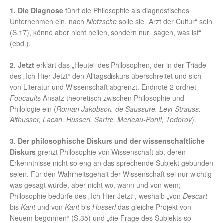
1. Die Diagnose
führt die Philosophie als diagnostisches
Unternehmen ein, nach
Nietzsche
solle sie „Arzt der Cultur“ sein
(S.17), könne aber nicht heilen, sondern nur „sagen, was ist“
(ebd.).
2. Jetzt
erklärt das „Heute“ des Philosophen, der in der Triade
des „Ich-Hier-Jetzt“ den Alltagsdiskurs überschreitet und sich
von Literatur und Wissenschaft abgrenzt. Endnote 2 ordnet
Foucault
s Ansatz theoretisch zwischen Philosophie und
Philologie ein (
Roman Jakobson, de Saussure, Levi-Strauss,
Althusser, Lacan, Husserl, Sartre, Merleau-Ponti, Todorov
).
3. Der philosophische Diskurs und der wissenschaftliche
Diskurs
grenzt Philosophie von Wissenschaft ab, deren
Erkenntnisse nicht so eng an das sprechende Subjekt gebunden
seien. Für den Wahrheitsgehalt der Wissenschaft sei nur wichtig
was gesagt würde, aber nicht wo, wann und von wem;
Philosophie bedürfe des „Ich-Hier-Jetzt“, weshalb „von
Descart
bis
Kant
und von
Kant
bis
Husserl
das gleiche Projekt von
Neuem begonnen“ (S.35) und „die Frage des Subjekts so