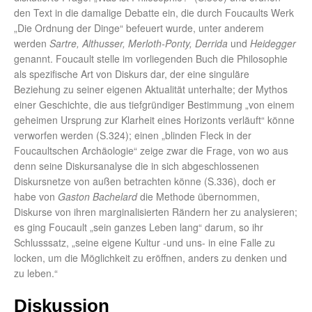
den Text in die damalige Debatte ein, die durch Foucaults Werk
„Die Ordnung der Dinge“ befeuert wurde, unter anderem
werden
Sartre, Althusser, Merloth-Ponty, Derrida
und
Heidegger
genannt. Foucault stelle im vorliegenden Buch die Philosophie
als spezifische Art von Diskurs dar, der eine singuläre
Beziehung zu seiner eigenen Aktualität unterhalte; der Mythos
einer Geschichte, die aus tiefgründiger Bestimmung „von einem
geheimen Ursprung zur Klarheit eines Horizonts verläuft“ könne
verworfen werden (S.324); einen „blinden Fleck in der
Foucaultschen Archäologie“ zeige zwar die Frage, von wo aus
denn seine Diskursanalyse die in sich abgeschlossenen
Diskursnetze von außen betrachten könne (S.336), doch er
habe von
Gaston Bachelard
die Methode übernommen,
Diskurse von ihren marginalisierten Rändern her zu analysieren;
es ging Foucault „sein ganzes Leben lang“ darum, so ihr
Schlusssatz, „seine eigene Kultur -und uns- in eine Falle zu
locken, um die Möglichkeit zu eröffnen, anders zu denken und
zu leben.“
Diskussion