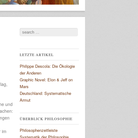
Search
LETZTE ARTIKEL
Philippe Descola: Die Ökologie
der Anderen
Graphic Novel: Elon & Jeff on
lag,
Mars
Deutschland: Systematische
Armut
che und
machen:
ungen
ÜBERBLICK PHILOSOPHIE
Philosophenzeitleiste
r im
Systematik der Philosophie