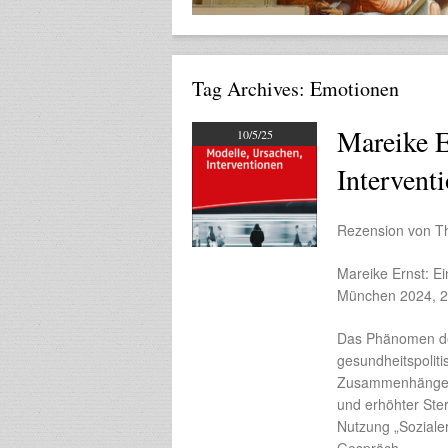
Tag Archives:
Emotionen
Mareike E
10/5/25
Intervent
Rezension von T
Mareike Ernst: Ei
München 2024, 2
Das Phänomen der
gesundheitspoli
Zusammenhänge m
und erhöhter Ste
Nutzung „Sozialer