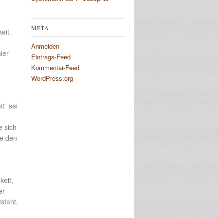
META
eit.
Anmelden
ier
Eintrags-Feed
Kommentar-Feed
WordPress.org
t“ sei
e sich
ie den
keit,
er
steht,