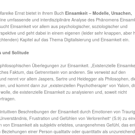
Mareike Ernst bietet in ihrem Buch
Einsamkeit – Modelle, Ursachen,
ine umfassende und interdisziplinäre Analyse des Phänomens Einsamk
sucht Einsamkeit vor allem aus psychologischer, soziologischer und
spektive und geht dabei in einem eigenen (leider sehr knappen, aber h
htenden) Kapitel auf das Thema Digitalisierung und Einsamkeit ein.
s und Solitude
 philosophischen Überlegungen zur Einsamkeit. „Existenzielle Einsamkei
sches Faktum, das Getrenntsein von anderen. Sie verweist auf den
und nennt vor allem Jaspers, Sartre und Heidegger als Philosophen, di
ten, und kommt dann zur „existenziellen Psychotherapie“ von Yalom, d
olle, die existenzielle Einsamkeit zu analysieren und, soweit nicht
rtragen.
intuitiven Beschreibungen der Einsamkeit durch Emotionen von Traurig
nverständnis, Frustration und Gefühlen von Verlorenheit“ (S.9) zu ein
on von Einsamkeit als subjektiv erlebtes, unangenehmes Gefühl, das ent
 Beziehungen einer Person qualitativ oder quantitativ als unzureichend