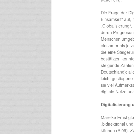
Die Frage der Dig
Einsamkeit“ auf, 
„Globalisierung“
deren Prognosen 
Menschen umgeben
einsamer als je zu
die eine Steigeru
bestätigen konnte
steigende Zahlen
Deutschland); al
leicht gestiegen
sie viel Aufmerks
digitale Netze un
Digitalisierung
Mareike Ernst gib
„bidirektional un
können (S.99). Z