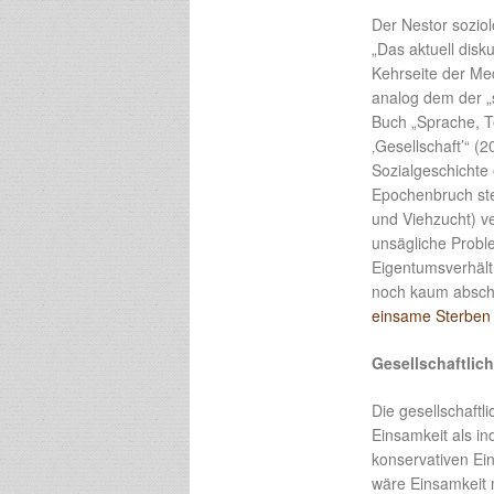
Der Nestor sozio
„Das aktuell disk
Kehrseite der Med
analog dem der „
Buch „Sprache, T
‚Gesellschaft’“ (2
Sozialgeschichte 
Epochenbruch ste
und Viehzucht) ve
unsägliche Probl
Eigentumsverhältn
noch kaum abschä
einsame Sterben 
Gesellschaftlic
Die gesellschaftl
Einsamkeit als in
konservativen Ei
wäre Einsamkeit m