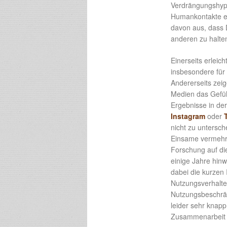
Verdrängungshypo
Humankontakte er
davon aus, dass 
anderen zu halte
Einerseits erleic
insbesondere für 
Andererseits zeig
Medien das Gefüh
Ergebnisse in de
Instagram
oder
nicht zu untersc
Einsame vermehrt 
Forschung auf di
einige Jahre hin
dabei die kurzen
Nutzungsverhalte
Nutzungsbeschrän
leider sehr knapp
Zusammenarbeit i