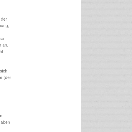
 der
hung,
ise
n an,
ht
sich
e (der
en
 haben