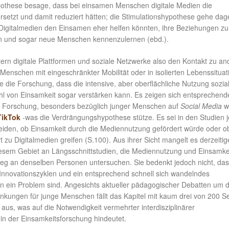
these besage, dass bei einsamen Menschen digitale Medien die
setzt und damit reduziert hätten; die Stimulationshypothese gehe da
Digitalmedien den Einsamen eher helfen könnten, ihre Beziehungen zu
n und sogar neue Menschen kennenzulernen (ebd.).
htern digitale Plattformen und soziale Netzwerke also den Kontakt zu an
Menschen mit eingeschränkter Mobilität oder in isolierten Lebenssituat
e die Forschung, dass die intensive, aber oberflächliche Nutzung sozia
l von Einsamkeit sogar verstärken kann. Es zeigen sich entsprechend
r Forschung, besonders bezüglich junger Menschen auf
Social Media
w
TikTok
-was die Verdrängungshypothese stütze. Es sei in den Studien 
heiden, ob Einsamkeit durch die Mediennutzung gefördert würde oder o
zu Digitalmedien greifen (S.100). Aus ihrer Sicht mangelt es derzeitig
esem Gebiet an Längsschnittstudien, die Mediennutzung und Einsamke
weg an denselben Personen untersuchen. Sie bedenkt jedoch nicht, da
 Innovationszyklen und ein entsprechend schnell sich wandelndes
n ein Problem sind. Angesichts aktueller pädagogischer Debatten um di
kungen für junge Menschen fällt das Kapitel mit kaum drei von 200 Se
 aus, was auf die Notwendigkeit vermehrter interdisziplinärer
n der Einsamkeitsforschung hindeutet.