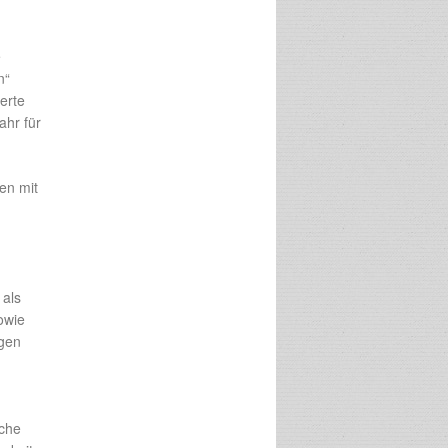
e
n“
erte
ahr für
en mit
 als
owie
gen
sche