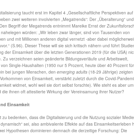
italisierung taucht erst im Kapitel 4 „Gesellschaftliche Perspektiven auf
neben zwei weiteren involvierten „Megatrends“: Der „Überalterung“ und
. Den Begriff der Megatrends entnimmt Mareike Ernst der Zukunftsforsc
nahelegen würden: „Wir leben zwar länger, sind von Tausenden von
 und mit Millionen anderen digital vernetzt -aber dabei möglicherwe
vor.“ (S.96). Dieser These will sie sich kritisch nähern und führt Studie
ng der Einsamkeit über die letzten Generationen 2019 (für die USA) nic
. Zu verzeichnen seien geänderte Bildungsverläufe und Arbeitswelt,
 von Single-Haushalten (1950 nur 5 Prozent, heute über 40 Prozent für
lein bei jungen Menschen, den
emerging adults
(18-29 Jährige) zeigten 
e Vorkommen von Einsamkeit, verstärkt zuletzt durch die Covid-Pandemi
amkeit widmet, wohl weil sie dort selbst forschte). Wie steht es aber um
d die ihnen oft attestierte Wirkung der Vereinsamung ihrer Nutzer?
 und Einsamkeit
t zu bedenken, dass die Digitalisierung und die Nutzung sozialer Medi
d dynamisch“ sei, also ambivalente Effekte auf das Einsamkeitserleben
wei Hypothesen dominieren demnach die derzeitige Forschung: Die