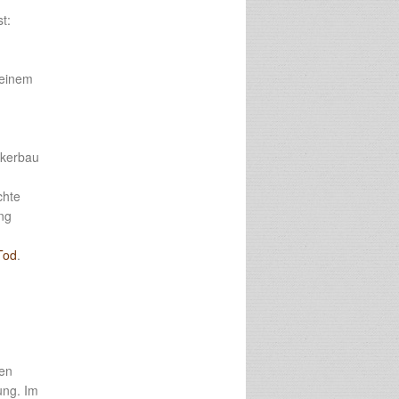
t:
n
seinem
ckerbau
chte
ang
Tod
.
ien
ung. Im