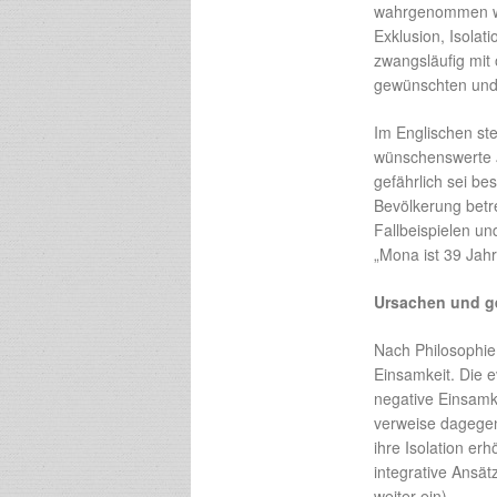
wahrgenommen wer
Exklusion, Isolat
zwangsläufig mit 
gewünschten und 
Im Englischen st
wünschenswerte
gefährlich sei be
Bevölkerung betre
Fallbeispielen un
„Mona ist 39 Jahr
Ursachen und ge
Nach Philosophie 
Einsamkeit. Die 
negative Einsamke
verweise dagegen
ihre Isolation e
integrative Ansät
weiter ein).