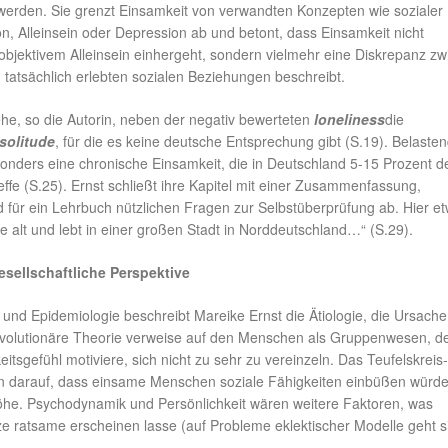
den. Sie grenzt Einsamkeit von verwandten Konzepten wie sozialer
ion, Alleinsein oder Depression ab und betont, dass Einsamkeit nicht
objektivem Alleinsein einhergeht, sondern vielmehr eine Diskrepanz z
tatsächlich erlebten sozialen Beziehungen beschreibt.
ehe, so die Autorin, neben der negativ bewerteten
loneliness
die
solitude
, für die es keine deutsche Entsprechung gibt (S.19). Belaste
sonders eine chronische Einsamkeit, die in Deutschland 5-15 Prozent d
ffe (S.25). Ernst schließt ihre Kapitel mit einer Zusammenfassung,
d für ein Lehrbuch nützlichen Fragen zur Selbstüberprüfung ab. Hier et
e alt und lebt in einer großen Stadt in Norddeutschland…“ (S.29).
sellschaftliche Perspektive
und Epidemiologie beschreibt Mareike Ernst die Ätiologie, die Ursache
evolutionäre Theorie verweise auf den Menschen als Gruppenwesen, d
itsgefühl motiviere, sich nicht zu sehr zu vereinzeln. Das Teufelskreis
 darauf, dass einsame Menschen soziale Fähigkeiten einbüßen würd
rhöhe. Psychodynamik und Persönlichkeit wären weitere Faktoren, was
ze ratsame erscheinen lasse (auf Probleme eklektischer Modelle geht si