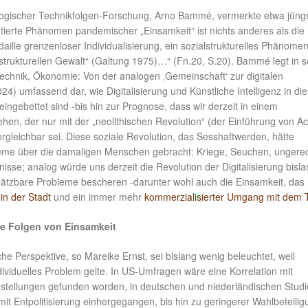
logischer Technikfolgen-Forschung, Arno Bammé, vermerkte etwa jüngs
utierte Phänomen pandemischer „Einsamkeit“ ist nichts anderes als die
aille grenzenloser Individualisierung, ein sozialstrukturelles Phänome
strukturellen Gewalt“ (Galtung 1975)…“ (Fn.20, S.20). Bammé legt in 
echnik, Ökonomie: Von der analogen ‚Gemeinschaft‘ zur digitalen
024) umfassend dar, wie Digitalisierung und Künstliche Intelligenz in die
eingebettet sind -bis hin zur Prognose, dass wir derzeit in einem
hen, der nur mit der „neolithischen Revolution“ (der Einführung von A
rgleichbar sei. Diese soziale Revolution, das Sesshaftwerden, hätte
eme über die damaligen Menschen gebracht: Kriege, Seuchen, ungere
isse; analog würde uns derzeit die Revolution der Digitalisierung bisl
tzbare Probleme bescheren -darunter wohl auch die Einsamkeit, das
in der Stadt
und ein immer mehr
kommerzialisierter Umgang mit dem 
he Folgen von Einsamkeit
iche Perspektive, so Mareike Ernst, sei bislang wenig beleuchtet, weil
dividuelles Problem gelte. In US-Umfragen wäre eine Korrelation mit
nstellungen gefunden worden, in deutschen und niederländischen Stud
it Entpolitisierung einhergegangen, bis hin zu geringerer Wahlbeteilig