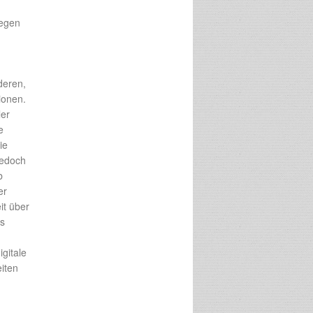
gegen
deren,
ionen.
ler
e
ie
jedoch
b
er
it über
ss
gitale
iten