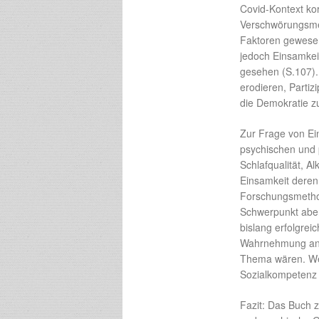
Covid-Kontext kor
Verschwörungsmen
Faktoren gewese
jedoch Einsamkeit
gesehen (S.107). 
erodieren, Partiz
die Demokratie z
Zur Frage von Ei
psychischen und 
Schlafqualität, A
Einsamkeit deren 
Forschungsmethod
Schwerpunkt aber 
bislang erfolgre
Wahrnehmung and
Thema wären. Wen
Sozialkompetenz
Fazit: Das Buch z