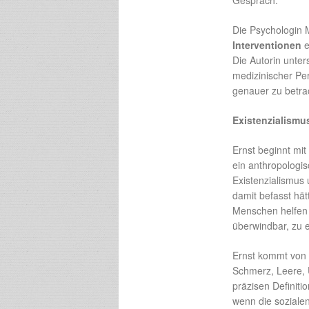
Gespräch.
Die Psychologin 
Interventionen
e
Die Autorin unter
medizinischer Per
genauer zu betrac
Existenzialismu
Ernst beginnt mit
ein anthropologi
Existenzialismus 
damit befasst hät
Menschen helfen w
überwindbar, zu e
Ernst kommt von 
Schmerz, Leere, U
präzisen Definiti
wenn die sozialen