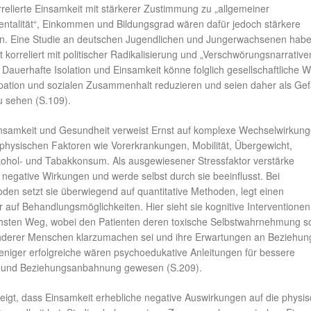
relierte Einsamkeit mit stärkerer Zustimmung zu „allgemeiner
talität“, Einkommen und Bildungsgrad wären dafür jedoch stärkere
n. Eine Studie an deutschen Jugendlichen und Jungerwachsenen hab
 korreliert mit politischer Radikalisierung und „Verschwörungsnarrative
Dauerhafte Isolation und Einsamkeit könne folglich gesellschaftliche W
ipation und sozialen Zusammenhalt reduzieren und seien daher als Gef
u sehen (S.109).
nsamkeit und Gesundheit verweist Ernst auf komplexe Wechselwirkung
physischen Faktoren wie Vorerkrankungen, Mobilität, Übergewicht,
lkohol- und Tabakkonsum. Als ausgewiesener Stressfaktor verstärke
negative Wirkungen und werde selbst durch sie beeinflusst. Bei
en setzt sie überwiegend auf quantitative Methoden, legt einen
auf Behandlungsmöglichkeiten. Hier sieht sie kognitive Interventionen
ichsten Weg, wobei den Patienten deren toxische Selbstwahrnehmung s
erer Menschen klarzumachen sei und ihre Erwartungen an Beziehun
iger erfolgreiche wären psychoedukative Anleitungen für bessere
 und Beziehungsanbahnung gewesen (S.209).
eigt, dass Einsamkeit erhebliche negative Auswirkungen auf die physi