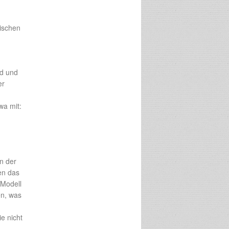
wischen
nd und
er
wa mit:
n der
en das
-Modell
en, was
e nicht