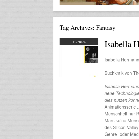
Tag Archives:
Fantasy
Isabella 
12/28/24
Isabella Hermann
Buchkritik von T
Isabella Herman
neue Technologien
dies nutzen kön
Animationsserie 
Menschheit nur R
Mars keine Mensc
des Silicon Vall
Genre- oder Medie