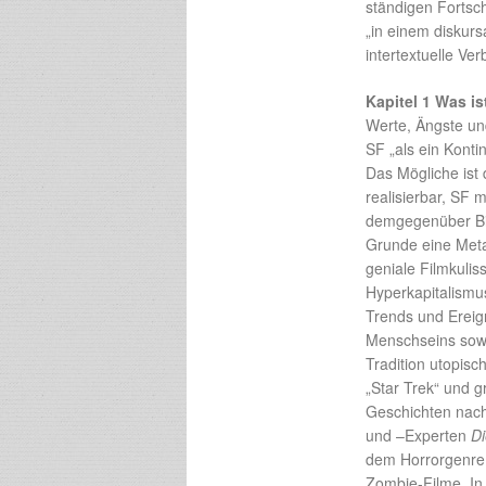
ständigen Fortschr
„in einem diskurs
intertextuelle V
Kapitel 1 Was i
Werte, Ängste un
SF „als ein Kont
Das Mögliche ist 
realisierbar, SF 
demgegenüber Bil
Grunde eine Metap
geniale Filmkuli
Hyperkapitalismus“
Trends und Ereig
Menschseins sowie
Tradition utopisc
„Star Trek“ und g
Geschichten nach
und –Experten
Di
dem Horrorgenre
Zombie-Filme. In 