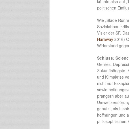
könnte also auf 
politischen Einflu
Wie „Blade Runne
Sozialabbau kriti
Visier der SF. Da
Haraway
2016) Op
Widerstand gege
Schluss: Scienc
Genres. Depressi
Zukunftsängste. K
und Klimakrise ve
nicht nur Eskapi
sowie hoffnungsv
prangern aber auc
Umweltzerstörung
genutzt, als Insp
hoffnungen und al
philosophischen 