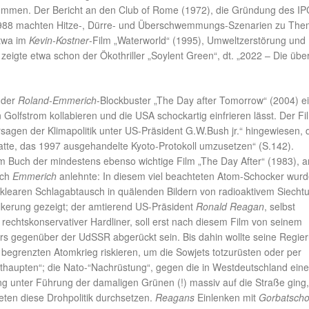
kommen. Der Bericht an den Club of Rome (1972), die Gründung des I
988 machten Hitze-, Dürre- und Überschwemmungs-Szenarien zu Th
etwa im
Kevin-Kostner
-Film „Waterworld“ (1995), Umweltzerstörung und
eigte etwa schon der Ökothriller „Soylent Green“, dt. „2022 – Die übe
 der
Roland-Emmerich
-Blockbuster „The Day after Tomorrow“ (2004) e
n Golfstrom kollabieren und die USA schockartig einfrieren lässt. Der Fi
sagen der Klimapolitik unter US-Präsident G.W.Bush jr.“ hingewiesen, 
hatte, das 1997 ausgehandelte Kyoto-Protokoll umzusetzen“ (S.142).
m Buch der mindestens ebenso wichtige Film „The Day After“ (1983), a
ich
Emmerich
anlehnte: In diesem viel beachteten Atom-Schocker wurd
learen Schlagabtausch in quälenden Bildern von radioaktivem Siech
kerung gezeigt; der amtierend US-Präsident
Ronald Reagan
, selbst
rechtskonservativer Hardliner, soll erst nach diesem Film von seinem
urs gegenüber der UdSSR abgerückt sein. Bis dahin wollte seine Regie
begrenzten Atomkrieg riskieren, um die Sowjets totzurüsten oder per
thaupten“; die Nato-“Nachrüstung“, gegen die in Westdeutschland eine
 unter Führung der damaligen Grünen (!) massiv auf die Straße ging, 
eten diese Drohpolitik durchsetzen.
Reagans
Einlenken mit
Gorbatsch