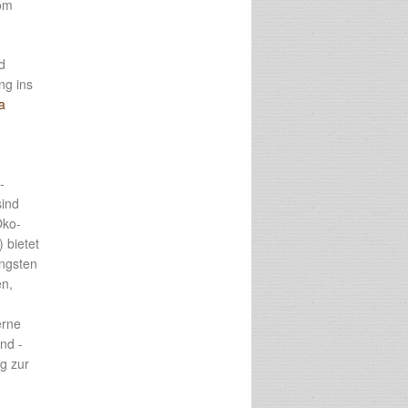
om
d
ng ins
a
-
sind
Öko-
 bietet
ängsten
en,
erne
nd -
g zur