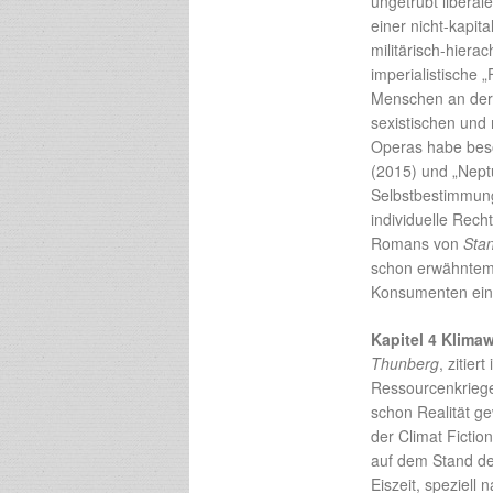
ungetrübt libera
einer nicht-kapit
militärisch-hiera
imperialistische 
Menschen an der 
sexistischen und
Operas habe bes
(2015) und „Neptu
Selbstbestimmung
individuelle Rech
Romans von
Sta
schon erwähntem 
Konsumenten ein
Kapitel 4 Klim
Thunberg
, zitie
Ressourcenkriege
schon Realität g
der Climat Fictio
auf dem Stand de
Eiszeit, speziell