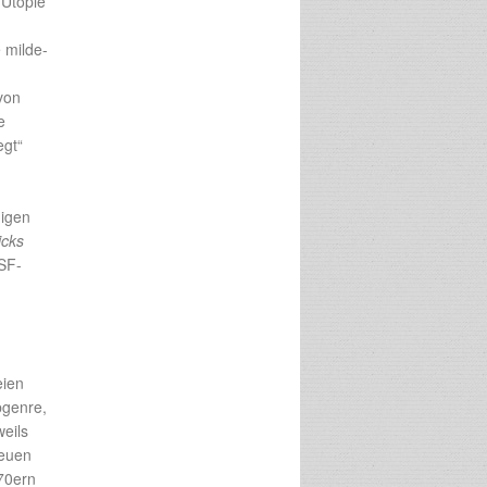
 Utopie
 milde-
von
e
egt“
migen
icks
SF-
eien
bgenre,
weils
neuen
970ern