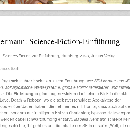
Hermann: Science-Fiction-Einführung
: Science-Fiction zur Einführung, Hamburg 2023, Junius Verlag
homas Barth
n
fragt sich in ihrer hochinstruktiven Einführung,
wie SF-Literatur und -F
, sozialpolitische Wertesysteme, globale Politik reflektieren und inwief
nen.
Die
Einleitung
beginnt augenzwinkernd mit einem Blick in die aktue
„Love, Death & Robots“, wo die selbstverschuldete Apokalypse der
oboter überdauert haben; die nehmen es mit Humor, dass auch auf d
hen, sondern nur intelligente Katzen überlebten; typische Heilsverspr
ey werden dabei schwarzhumorig entlarvt.
Isabella Hermann
schreibt kei
ngeschichte, ihr geht es um die Inhalte der SF in unserer „Welt, die 