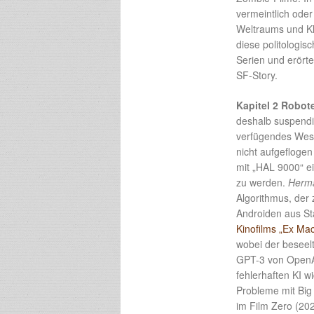
vermeintlich oder
Weltraums und Kli
diese politologis
Serien und erörte
SF-Story.
Kapitel 2 Robote
deshalb suspendi
verfügendes Wesen
nicht aufgefloge
mit „HAL 9000“ ei
zu werden.
Herm
Algorithmus, der
Androiden aus Sta
Kinofilms „Ex Ma
wobei der beseel
GPT-3 von OpenAI
fehlerhaften KI w
Probleme mit Big 
im Film Zero (202