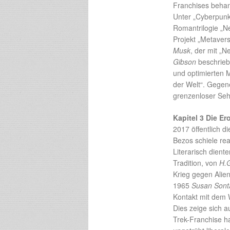
Franchises behan
Unter „Cyberpunk
Romantrilogie „Ne
Projekt „Metaver
Musk
, der mit „N
Gibson
beschrieb
und optimierten 
der Welt“. Gegen
grenzenloser Seh
Kapitel 3 Die E
2017 öffentlich d
Bezos schiele rea
Literarisch dient
Tradition, von
H.G
Krieg gegen Alien
1965
Susan Sont
Kontakt mit dem 
Dies zeige sich 
Trek-Franchise ha