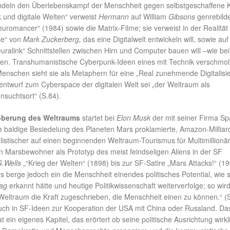
deln den Überlebenskampf der Menschheit gegen selbstgeschaffene K
 und digitale Welten“ verweist
Hermann
auf William
Gibsons
genrebild
uromancer“ (1984) sowie die Matrix-Filme; sie verweist in der Realität
se“ von
Mark Zuckerberg,
das eine Digitalwelt entwickeln will, sowie au
euralink“ Schnittstellen zwischen Hirn und Computer bauen will –wie bei
en. Transhumanistische Cyberpunk-Ideen eines mit Technik verschmo
Menschen sieht sie als Metaphern für eine „Real zunehmende Digitalisi
entwurf zum Cyberspace der digitalen Welt sei „der Weltraum als
nsuchtsort“ (S.84).
roberung des Weltraums
startet bei
Elon Musk
der mit seiner Firma S
ie baldige Besiedelung des Planeten Mars proklamierte, Amazon-Milliard
listischer auf einen beginnenden Weltraum-Tourismus für Multimillionä
en Marsbewohner als Prototyp des meist feindseligen Aliens in der SF
.Wells
„“Krieg der Welten“ (1898) bis zur SF-Satire „Mars Attacks!“ (19
s berge jedoch ein die Menschheit einendes politisches Potential, wie 
ag
erkannt hätte und heutige Politikwissenschaft weiterverfolge; so wir
Weltraum die Kraft zugeschrieben, die Menschheit einen zu können.“ (
auch in SF-Ideen zur Kooperation der USA mit China oder Russland. Das
t ein eigenes Kapitel, das erörtert ob seine politische Ausrichtung wirkl