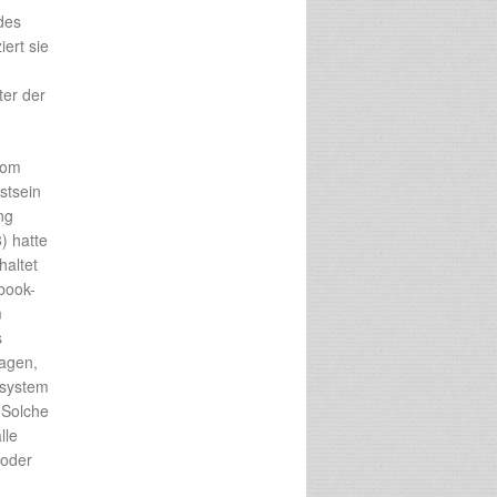
des
ert sie
ter der
vom
stsein
ng
) hatte
haltet
book-
m
s
agen,
hsystem
 Solche
lle
 oder