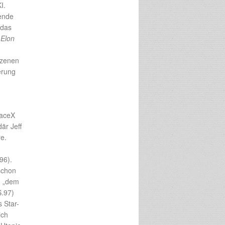
I.
ende
 das
f
Elon
lzenen
erung
paceX
är Jeff
re.
96).
schon
d „dem
S.97)
 Star-
ich