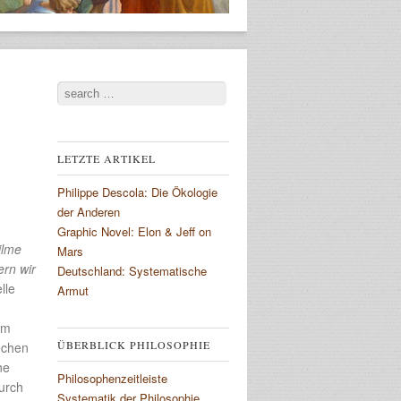
Search
LETZTE ARTIKEL
Philippe Descola: Die Ökologie
der Anderen
Graphic Novel: Elon & Jeff on
ilme
Mars
ern wir
Deutschland: Systematische
lle
Armut
em
ÜBERBLICK PHILOSOPHIE
echen
ne
Philosophenzeitleiste
durch
Systematik der Philosophie