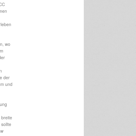
PCC
emen
rleben
in, wo
lm
der
n
e der
tum und
rung
 breite
sollte
ow