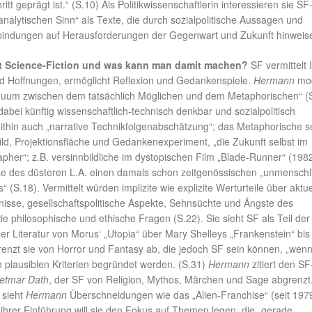
itt geprägt ist.“ (S.10) Als Politikwissenschaftlerin interessieren sie S
analytischen Sinn“ als Texte, die durch sozialpolitische Aussagen und
erbindungen auf Herausforderungen der Gegenwart und Zukunft hinweis
st Science-Fiction und was kann man damit machen?
SF vermittelt 
d Hoffnungen, ermöglicht Reflexion und Gedankenspiele.
Hermann
mod
inuum zwischen dem tatsächlich Möglichen und dem Metaphorischen“ (S
dabei künftig wissenschaftlich-technisch denkbar und sozialpolitisch
mithin auch „narrative Technikfolgenabschätzung“; das Metaphorische s
d, Projektionsfläche und Gedankenexperiment, „die Zukunft selbst im
her“; z.B. versinnbildliche im dystopischen Film „Blade-Runner“ (1982
sse des düsteren L.A. einen damals schon zeitgenössischen „unmenschl
 (S.18). Vermittelt würden implizite wie explizite Werturteile über aktue
nisse, gesellschaftspolitische Aspekte, Sehnsüchte und Ängste des
 philosophische und ethische Fragen (S.22). Sie sieht SF als Teil der
her Literatur von Morus‘ „Utopia“ über Mary Shelleys „Frankenstein“ bis
renzt sie von Horror und Fantasy ab, die jedoch SF sein können, „wenn
 plausiblen Kriterien begründet werden. (S.31)
Hermann
zitiert den SF
etmar Dath
, der SF von Religion, Mythos, Märchen und Sage abgrenzt.
 sieht
Hermann
Überschneidungen wie das „Alien-Franchise“ (seit 197
ihrer Einführung will sie den Fokus auf Themen legen, die „gerade