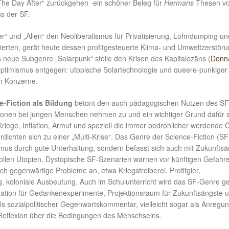
„The Day After“ zurückgehen -ein schöner Beleg für
Hermans
Thesen v
ss der SF.
r“ und „Alien“ den Neoliberalismus für Privatisierung, Lohndumping un
sierten, gerät heute dessen profitgesteuerte Klima- und Umweltzerstöru
s neue Subgenre „Solarpunk“ stelle den Krisen des Kapitalozäns (
Donn
timismus entgegen: utopische Solartechnologie und queere-punkiger
n Konzerne.
e-Fiction als Bildung
betont den auch pädagogischen Nutzen des SF
onen bei jungen Menschen nehmen zu und ein wichtiger Grund dafür 
riege, Inflation, Armut und speziell die immer bedrohlicher werdende 
rdichten sich zu einer „Multi-Krise“. Das Genre der Science-Fiction (SF)
smus durch gute Unterhaltung, sondern befasst sich auch mit Zukunfts
ollen Utopien. Dystopische SF-Szenarien warnen vor künftigen Gefahr
h gegenwärtige Probleme an, etwa Kriegstreiberei, Profitgier,
, koloniale Ausbeutung. Auch im Schulunterricht wird das SF-Genre g
iration für Gedankenexperimente, Projektionsraum für Zukunftsängste u
s sozialpolitischer Gegenwartskommentar, vielleicht sogar als Anregun
Reflexion über die Bedingungen des Menschseins.