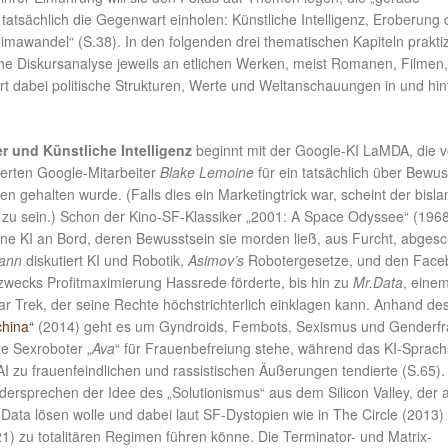
 tatsächlich die Gegenwart einholen: Künstliche Intelligenz, Eroberung 
mawandel“ (S.38). In den folgenden drei thematischen Kapiteln praktizi
che Diskursanalyse jeweils an etlichen Werken, meist Romanen, Filmen,
rt dabei politische Strukturen, Werte und Weltanschauungen in und hin
r und Künstliche Intelligenz
beginnt mit der Google-KI LaMDA, die 
erten Google-Mitarbeiter
Blake Lemoine
für ein tatsächlich über Bewus
 gehalten wurde. (Falls dies ein Marketingtrick war, scheint der bisla
n zu sein.) Schon der Kino-SF-Klassiker „2001: A Space Odyssee“ (1968
ne KI an Bord, deren Bewusstsein sie morden ließ, aus Furcht, abgesc
ann
diskutiert KI und Robotik,
Asimov’s
Robotergesetze, und den Face
 zwecks Profitmaximierung Hassrede förderte, bis hin zu
Mr.Data
, eine
r Trek, der seine Rechte höchstrichterlich einklagen kann. Anhand de
china“
(2014) geht es um Gyndroids, Fembots, Sexismus und Genderfr
te Sexroboter „
Ava
“ für Frauenbefreiung stehe, während das KI-Sprac
 zu frauenfeindlichen und rassistischen Äußerungen tendierte (S.65).
idersprechen der Idee des „Solutionismus“ aus dem Silicon Valley, der a
Data lösen wolle und dabei laut SF-Dystopien wie in The Circle (2013)
1) zu totalitären Regimen führen könne. Die Terminator- und Matrix-