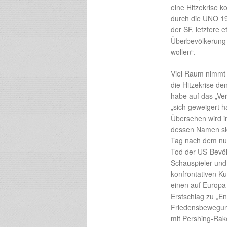
eine Hitzekrise 
durch die UNO 1
der SF, letztere 
Überbevölkerung z
wollen“.
Viel Raum nimmt
die Hitzekrise de
habe auf das „Ver
„sich geweigert 
Übersehen wird i
dessen Namen s
Tag nach dem nuk
Tod der US-Bevöl
Schauspieler und 
konfrontativen K
einen auf Europa 
Erstschlag zu „En
Friedensbewegung
mit Pershing-Rak