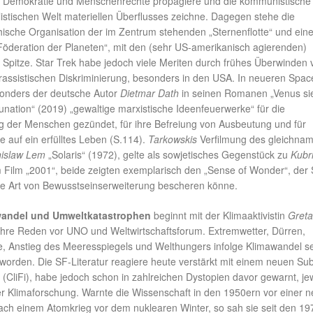
le Demokratie und Menschenrechte propagiere und die kommunistische
alistischen Welt materiellen Überflusses zeichne. Dagegen stehe die
chische Organisation der im Zentrum stehenden „Sternenflotte“ und eine
„Föderation der Planeten“, mit den (sehr US-amerikanisch agierenden)
Spitze. Star Trek habe jedoch viele Meriten durch frühes Überwinden 
 rassistischen Diskriminierung, besonders in den USA. In neueren Spac
onders der deutsche Autor
Dietmar Dath
in seinen Romanen „Venus si
nation“ (2019) „gewaltige marxistische Ideenfeuerwerke“ für die
 der Menschen gezündet, für ihre Befreiung von Ausbeutung und für
te auf ein erfülltes Leben (S.114).
Tarkowskis
Verfilmung des gleichna
nislaw Lem
„Solaris“ (1972), gelte als sowjetisches Gegenstück zu
Kubr
Film „2001“, beide zeigten exemplarisch den „Sense of Wonder“, der 
e Art von Bewusstseinserweiterung bescheren könne.
awandel und Umweltkatastrophen
beginnt mit der Klimaaktivistin
Greta
rt ihre Reden vor UNO und Weltwirtschaftsforum. Extremwetter, Dürren,
, Anstieg des Meeresspiegels und Welthungers infolge Klimawandel s
eworden. Die SF-Literatur reagiere heute verstärkt mit einem neuen Su
n (CliFi), habe jedoch schon in zahlreichen Dystopien davor gewarnt, je
r Klimaforschung. Warnte die Wissenschaft in den 1950ern vor einer 
 nach einem Atomkrieg vor dem nuklearen Winter, so sah sie seit den 1