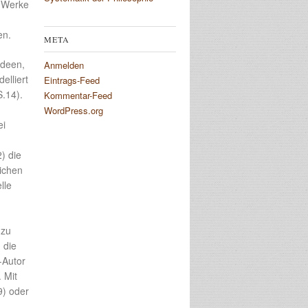
F-Werke
en.
META
Ideen,
Anmelden
elliert
Eintrags-Feed
.14).
Kommentar-Feed
WordPress.org
ei
) die
ichen
lle
 zu
 die
-Autor
 Mit
9) oder