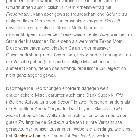
geradezu betteln würde. So verbittet sie sich menschliche
Umarmungen ausdrücklich in ihrem Arbeitsvertrag mit
Preservation
, kann aber gewisse freundschaftliche Gefühle zu
einigen dieser Menschen immer weniger leugnen.
SecUnit
erweist sich sogar als behütende Mutterfigur einer
minderjährigen Tochter der
Preservation
-Leute. Aber weniger im
Sinne der klassischen Rolle denn als wehrhafte Texas-Mom.
Diese weist einen zweifelhaften Galan unter massiver
Gewaltandrohung in die Schranken, bevor er der Teenagerin an
die Wäsche gehen (oder andere eklige Menschensachen
anstellen) kann, denen das anfangs rebellische Girl eigentlich
nicht ganz abgeneigt war.
Nachfolgende Bedrohungen erfordern dagegen weit
drakonischere Mittel, darunter auch eine Dank Super-KI
Fifo
mögliche Aufspaltung von
SecUnit
in zwei Personen; anders als
die Hauptfigur
Agent Cooper
im David Lynch-Klassiker
Twin
Peaks
haben wir bei Wells jedoch nicht einen bösen und einen
guten Zwilling: beide
SecUnits
arbeiten für ihre Verhältnisse
geradezu harmonisch zusammen, wobei sie allerdings, wie einst
bei
Stanislaw Lem
der Raumpilot
Ijon Tychi
, zuweilen in