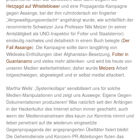
Hetzjagd auf Whistleblower
und eine Propaganda-Kampagne
gegen Assange, bei der ihm rufmörderisch ein fingierter
„Vergewaltigungsverdacht“ angehängt wurde, wie schließlich der
renommierte Schweizer Jura-Professor Nils Melzer (in seiner
Amtstätigkeit als UNO-Inspektor für Folter und Staatsterror)
eindeutig nachwies und detailreich in einem Buch belegte (
Der
Fall Assange
). Die Kampagne sollte dann langjährig von
Wikileaks-Enthüllungen über Afghanistan-Besetzung,
Folter in
Guantanamo
und vieles mehr ablenken -und wird bis heute von
unseren Medien weiterbetrieben; daher wurde
Melzers
Arbeit
totgeschwiegen, abgewiegelt und er selbst medial attackiert.
Martha Wells‘ „Systemkollaps“ sensibilisiert uns für solche
Medien-Manipulationen und zeigt uns Auswege: Eigene Gegen-
Dokumentationen produzieren! Was natürlich seit den Anfängen
in der Hackerkultur des Internet schon immer geschieht, auch
wenn der Medienmainstream dies kaum zur Kenntnis nimmt und
lieber penetrant auf die wiederum eingesetzte
Gegenpropaganda der angeprangerten Übeltäter fixiert bleibt:
Die Geheimdienste und Konzern-PR-Abteilungen fluten das