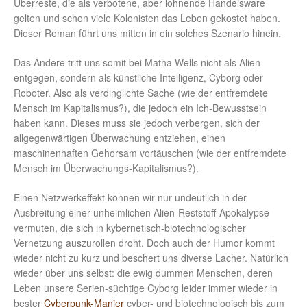
Überreste, die als verbotene, aber lohnende Handelsware
gelten und schon viele Kolonisten das Leben gekostet haben.
Dieser Roman führt uns mitten in ein solches Szenario hinein.
Das Andere tritt uns somit bei Matha Wells nicht als Alien
entgegen, sondern als künstliche Intelligenz, Cyborg oder
Roboter. Also als verdinglichte Sache (wie der entfremdete
Mensch im Kapitalismus?), die jedoch ein Ich-Bewusstsein
haben kann. Dieses muss sie jedoch verbergen, sich der
allgegenwärtigen Überwachung entziehen, einen
maschinenhaften Gehorsam vortäuschen (wie der entfremdete
Mensch im Überwachungs-Kapitalismus?).
Einen Netzwerkeffekt können wir nur undeutlich in der
Ausbreitung einer unheimlichen Alien-Reststoff-Apokalypse
vermuten, die sich in kybernetisch-biotechnologischer
Vernetzung auszurollen droht. Doch auch der Humor kommt
wieder nicht zu kurz und beschert uns diverse Lacher. Natürlich
wieder über uns selbst: die ewig dummen Menschen, deren
Leben unsere Serien-süchtige Cyborg leider immer wieder in
bester
Cyberpunk-Manier
cyber- und biotechnologisch bis zum