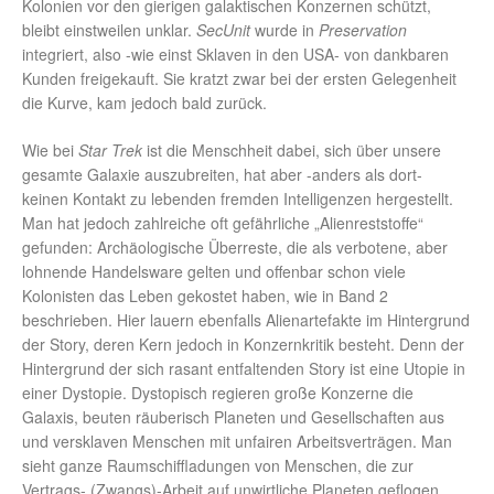
Kolonien vor den gierigen galaktischen Konzernen schützt,
bleibt einstweilen unklar.
SecUnit
wurde in
Preservation
integriert, also -wie einst Sklaven in den USA- von dankbaren
Kunden freigekauft. Sie kratzt zwar bei der ersten Gelegenheit
die Kurve, kam jedoch bald zurück.
Wie bei
Star Trek
ist die Menschheit dabei, sich über unsere
gesamte Galaxie auszubreiten, hat aber -anders als dort-
keinen Kontakt zu lebenden fremden Intelligenzen hergestellt.
Man hat jedoch zahlreiche oft gefährliche „Alienreststoffe“
gefunden: Archäologische Überreste, die als verbotene, aber
lohnende Handelsware gelten und offenbar schon viele
Kolonisten das Leben gekostet haben, wie in Band 2
beschrieben. Hier lauern ebenfalls Alienartefakte im Hintergrund
der Story, deren Kern jedoch in Konzernkritik besteht. Denn der
Hintergrund der sich rasant entfaltenden Story ist eine Utopie in
einer Dystopie. Dystopisch regieren große Konzerne die
Galaxis, beuten räuberisch Planeten und Gesellschaften aus
und versklaven Menschen mit unfairen Arbeitsverträgen. Man
sieht ganze Raumschiffladungen von Menschen, die zur
Vertrags- (Zwangs)-Arbeit auf unwirtliche Planeten geflogen