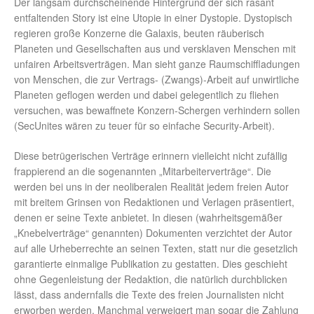
Der langsam durchscheinende Hintergrund der sich rasant
entfaltenden Story ist eine Utopie in einer Dystopie. Dystopisch
regieren große Konzerne die Galaxis, beuten räuberisch
Planeten und Gesellschaften aus und versklaven Menschen mit
unfairen Arbeitsverträgen. Man sieht ganze Raumschiffladungen
von Menschen, die zur Vertrags- (Zwangs)-Arbeit auf unwirtliche
Planeten geflogen werden und dabei gelegentlich zu fliehen
versuchen, was bewaffnete Konzern-Schergen verhindern sollen
(SecUnites wären zu teuer für so einfache Security-Arbeit).
Diese betrügerischen Verträge erinnern vielleicht nicht zufällig
frappierend an die sogenannten „Mitarbeiterverträge“. Die
werden bei uns in der neoliberalen Realität jedem freien Autor
mit breitem Grinsen von Redaktionen und Verlagen präsentiert,
denen er seine Texte anbietet. In diesen (wahrheitsgemäßer
„Knebelverträge“ genannten) Dokumenten verzichtet der Autor
auf alle Urheberrechte an seinen Texten, statt nur die gesetzlich
garantierte einmalige Publikation zu gestatten. Dies geschieht
ohne Gegenleistung der Redaktion, die natürlich durchblicken
lässt, dass andernfalls die Texte des freien Journalisten nicht
erworben werden. Manchmal verweigert man sogar die Zahlung