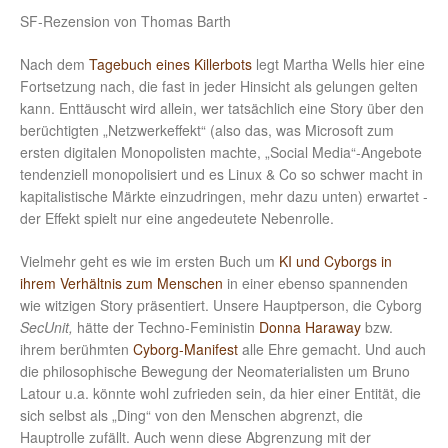
SF-Rezension von Thomas Barth
Nach dem
Tagebuch eines Killerbots
legt Martha Wells hier eine
Fortsetzung nach, die fast in jeder Hinsicht als gelungen gelten
kann. Enttäuscht wird allein, wer tatsächlich eine Story über den
berüchtigten „Netzwerkeffekt“ (also das, was Microsoft zum
ersten digitalen Monopolisten machte, „Social Media“-Angebote
tendenziell monopolisiert und es Linux & Co so schwer macht in
kapitalistische Märkte einzudringen, mehr dazu unten) erwartet -
der Effekt spielt nur eine angedeutete Nebenrolle.
Vielmehr geht es wie im ersten Buch um
KI und Cyborgs in
ihrem Verhältnis zum Menschen
in einer ebenso spannenden
wie witzigen Story präsentiert. Unsere Hauptperson, die Cyborg
SecUnit,
hätte der Techno-Feministin
Donna Haraway
bzw.
ihrem berühmten
Cyborg-Manifest
alle Ehre gemacht. Und auch
die philosophische Bewegung der Neomaterialisten um Bruno
Latour u.a. könnte wohl zufrieden sein, da hier einer Entität, die
sich selbst als „Ding“ von den Menschen abgrenzt, die
Hauptrolle zufällt. Auch wenn diese Abgrenzung mit der