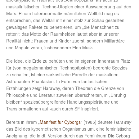
maskulinistischen Techno-Utopien einer Auswanderung auf den
Mars. Einem heteronormativ-männlichen Weltbild mag es
entsprechen, das Weltall mit einer stolz zur Schau gestellten,
gewaltigen Rakete zu penetrieren, um „die Menschheit zu
retten“; das Motto der Raumhelden lautet aber in unserer
Realität nicht: Frauen und Kinder zuerst, sondern Milliardäre
und Mogule voran, insbesondere Elon Musk.
Die Idee, die Erde zu behüten und im eigenen Innenraum Platz
für (von megalomanischen Technopäpsten) bedrohte Spezies
zu schaffen, ist eine sarkastische Parodie der maskulinen
Astronauten-Phantasien. In Form von fantastischen
Erzählungen zeigt Haraway, deren Theorien die Grenze von
Philosophie und Literatur zuweilen überschreiten, in „Unruhig
bleiben“ speziesübergreifende Handlungsspielräume und
Transformationen auf -auch durch SF inspiriert.
Bereits in ihrem „
Manifest für Cyborgs
“ (1985) deutete
Haraway
das Bild des kybernetischen Organismus um, eine feministische
Aneignung, die in dt. Version durch das Femininum
Die
Cyborg