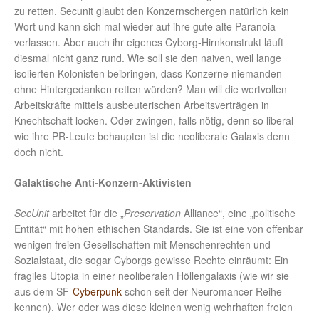
zu retten. Secunit glaubt den Konzernschergen natürlich kein
Wort und kann sich mal wieder auf ihre gute alte Paranoia
verlassen. Aber auch ihr eigenes Cyborg-Hirnkonstrukt läuft
diesmal nicht ganz rund. Wie soll sie den naiven, weil lange
isolierten Kolonisten beibringen, dass Konzerne niemanden
ohne Hintergedanken retten würden? Man will die wertvollen
Arbeitskräfte mittels ausbeuterischen Arbeitsverträgen in
Knechtschaft locken. Oder zwingen, falls nötig, denn so liberal
wie ihre PR-Leute behaupten ist die neoliberale Galaxis denn
doch nicht.
Galaktische Anti-Konzern-Aktivisten
SecUnit
arbeitet für die „
Preservation
Alliance“, eine „politische
Entität“ mit hohen ethischen Standards. Sie ist eine von offenbar
wenigen freien Gesellschaften mit Menschenrechten und
Sozialstaat, die sogar Cyborgs gewisse Rechte einräumt: Ein
fragiles Utopia in einer neoliberalen Höllengalaxis (wie wir sie
aus dem SF-
Cyberpunk
schon seit der Neuromancer-Reihe
kennen). Wer oder was diese kleinen wenig wehrhaften freien