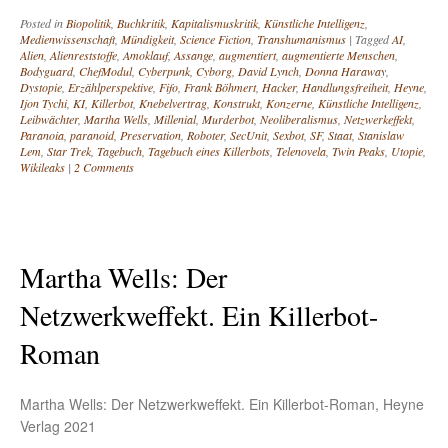
Posted in
Biopolitik
,
Buchkritik
,
Kapitalismuskritik
,
Künstliche Intelligenz
,
Medienwissenschaft
,
Mündigkeit
,
Science Fiction
,
Transhumanismus
|
Tagged
AI
,
Alien
,
Alienreststoffe
,
Amoklauf
,
Assange
,
augmentiert
,
augmentierte Menschen
,
Bodyguard
,
ChefModul
,
Cyberpunk
,
Cyborg
,
David Lynch
,
Donna Haraway
,
Dystopie
,
Erzählperspektive
,
Fifo
,
Frank Böhmert
,
Hacker
,
Handlungsfreiheit
,
Heyne
,
Ijon Tychi
,
KI
,
Killerbot
,
Knebelvertrag
,
Konstrukt
,
Konzerne
,
Künstliche Intelligenz
,
Leibwächter
,
Martha Wells
,
Millenial
,
Murderbot
,
Neoliberalismus
,
Netzwerkeffekt
,
Paranoia
,
paranoid
,
Preservation
,
Roboter
,
SecUnit
,
Sexbot
,
SF
,
Staat
,
Stanislaw
Lem
,
Star Trek
,
Tagebuch
,
Tagebuch eines Killerbots
,
Telenovela
,
Twin Peaks
,
Utopie
,
Wikileaks
|
2 Comments
Martha Wells: Der
Netzwerkweffekt. Ein Killerbot-
Roman
Martha Wells: Der Netzwerkweffekt. Ein Killerbot-Roman, Heyne
Verlag 2021