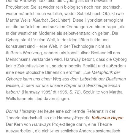
Donna Haraway nutzt also die Cyborg als eine bewusste
Provokation: Sie ist weder rein biologisch noch rein technisch,
weder männlich noch weiblich, weder Subjekt noch Objekt (wie
Martha Wells‘
Killerbot
„SecUnite“). Diese Hybridität ermöglicht
es, die natürlichen und sozialen Ordnungen zu hinterfragen, die
in der westlichen Moderne als selbstverständlich gelten. Die
Cyborg steht für eine Welt, in der Identitäten fluide und
konstruiert sind – eine Welt, in der Technologie nicht als
äußeres Werkzeug, sondern als konstitutiver Bestandteil des
Menschseins verstanden wird. Haraway betont, dass die Cyborg
keine Zukunftsvision ist, sondern bereits Realität und außerdem
eine neue utopische Dimension eröffnet: „
Die Metaphorik der
Cyborgs kann uns einen Weg aus dem Labyrinth der Dualismen
weisen, in dem wir uns unsere Körper und Werkzeuge erklärt
haben
.“ (Haraway 1985/ dt.1995, S. 72). SecUnite von Martha
Wells kann ein Lied davon singen.
Donna Haraway
sei heute eine schillernde Referenz in der
Theorienlandschaft, so die Haraway-Expertin
Katharina Hoppe
.
Der Kern von
Haraways
Projekt liege darin, eine Theorie
auszuarbeiten, die nicht-menschliches Anderes systematisch