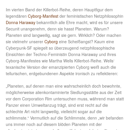
Im vierten Band der Killerbot-Reihe, deren Hauptfigur dem
legendären
Cyborg-Manifest
der feministischen Netzphilosophin
Donna Haraway
bekanntlich alle Ehre macht, wird es für unsere
Secunit unangenehm, denn sie hasst Planeten. Warum?
Planeten sind langweilig, sagt sie gern. Wirklich? Oder machen
sie vielmehr unserer
Cyborg
eine Scheißangst? Kaum eine
Cyberpunk-SF spiegelt so überzeugend netzphilosophische
Einsichten der Techno-Feministin Donna Haraway und ihres
Cyborg-Manifestes wie Martha Wells Killerbot-Reihe. Wells‘
texanische Version der emanzipierten Cyborg weiß auch die
tellurischen, erdgebundenen Aspekte ironisch zu reflektieren:
„Planeten, auf denen man eine wahrscheinlich doch bewohnte,
möglicherweise alienkontaminierte Siedlungsstätte aus der Zeit
vor dem Corporation Rim untersuchen muss, während man statt
Panzer einen Umweltanzug trägt, sind erst recht auf die
schlechte Art nicht langweilig, vielleicht sogar auf die
schlimmste.“ Vermutlich auf die Schlimmste, denn „wir befanden
uns immer noch auf diesem blöden Planeten mit der