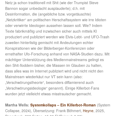
Netz ja schon traditionell mit Shit (wie der Trumpist Steve
Bannon sogar unbedacht ausplauderte); d.h. mit
Desinformation, die (angebliche bzw. vorgetäuschte)
„Netzkritiker“ am politischen Herschaftssystem wie irre Idioten
oder verwirrte Ideologen aussehen lassen soll. Wie? Indem
Texte fabrikmäßig und inzwischen sicher auch mittels KI
produziert und publiziert werden wie Elvis-Lebt- und UFO-Trash
zuweilen hinterlistig gemischt mit Andeutungen echter
Konspirationen wie der Bilderberger-Konferenzen oder
ernsthafter Ufo-Forschung anhand von NASA-Studien dazu. Mit
mächtiger Unterstützung des Medienmainstreams gelingt es
den Shit-floddern bisher, die Massen im Glauben zu halten,
dass alles was im Internet publiziert wird und nicht nicht den
Mainstream wiederkäut nur VT sein kann (also:
„Verschwörungstheorie“, besonders diffamierend auch
„Verschwörungsideologie“ genannt). Einige Killerbot-Fans
wurden jetzt vielleicht etwas misstrauischer gemacht.
Martha Wells:
Systemkollaps – Ein Killerbot-Roman
(System
Collapse, 2024), Übersetzung: Frank Böhmert,
Heyne
, 2025,