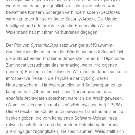
werden und dabei gelegentlich zu fliehen versuchen, was
bewaffnete Konzern-Schergen verhindern sollen (SecUnites
wären zu teuer für so einfache Security-Arbeit). Die Utopie:
Intelligent und erfolgreich leistet die Preservation Allianz
Widerstand hält mit ihren Verbündeten dagegen.
Der Plot von
Systemkollaps
setzt weniger auf Krawumm-
Spektakel als die ersten beiden Bände und selbst Secunit löst
die auftauchenden Probleme (tendenziell) eher mit Diplomatie.
Zumindest versucht sie das hartnäckig, wenn ihre eigenen
(inneren) Probleme dies zulassen: Wir machen dabei auch eine
introspektive Reise in die Psyche einer Cyborg, deren
Neuralgewebe mit Hardwareanteilen und Softwarepannen zu
kämpfen hat: „Ohne menschliches Nervengewebe, das
ebenfalls Archivdaten speichert, wäre ich am Arsch gewesen.
(Womit es sich endlich mal als nützlich erwiesen hat).“ (S.58)
Diese Geschichte könnte auch gewissen Transhumanisten zu
denken geben, die vom kompletten Software-Upload ihres
(etwas beschränkten und daher einer Datenkomprimierung
allerdings gut zugänglichen) Geistes träumen. Wells stellt sich