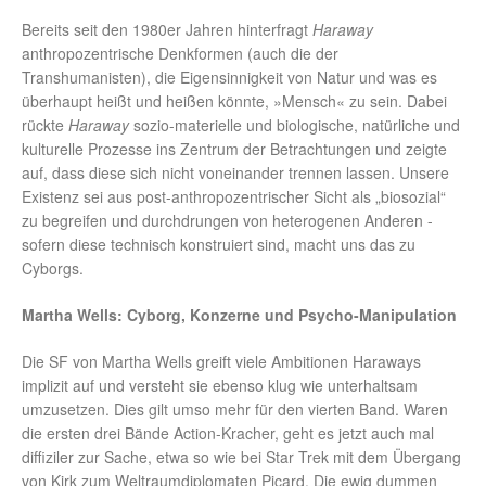
Bereits seit den 1980er Jahren hinterfragt
Haraway
anthropozentrische Denkformen (auch die der
Transhumanisten), die Eigensinnigkeit von Natur und was es
überhaupt heißt und heißen könnte, »Mensch« zu sein. Dabei
rückte
Haraway
sozio-materielle und biologische, natürliche und
kulturelle Prozesse ins Zentrum der Betrachtungen und zeigte
auf, dass diese sich nicht voneinander trennen lassen. Unsere
Existenz sei aus post-anthropozentrischer Sicht als „biosozial“
zu begreifen und durchdrungen von heterogenen Anderen -
sofern diese technisch konstruiert sind, macht uns das zu
Cyborgs.
Martha Wells: Cyborg, Konzerne und Psycho-Manipulation
Die SF von Martha Wells greift viele Ambitionen Haraways
implizit auf und versteht sie ebenso klug wie unterhaltsam
umzusetzen. Dies gilt umso mehr für den vierten Band. Waren
die ersten drei Bände Action-Kracher, geht es jetzt auch mal
diffiziler zur Sache, etwa so wie bei Star Trek mit dem Übergang
von Kirk zum Weltraumdiplomaten Picard. Die ewig dummen