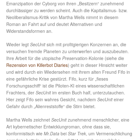
Emanzipation der Cyborg von ihren „Besitzern“ zunehmend
durchlässiger zu werden scheint. Auch die Kapitalismus- bzw.
Neoliberalismus-Kritik von Martha Wells nimmt in diesem
Roman an Fahrt auf und deutet Alternativen und
Widerstandsformen an.
Wieder legt
SecUnit
sich mit profitgierigen Konzernen an, die
versuchen fremde Planeten zu unterwerfen und auszubeuten.
Ihre Arbeit für die utopische
Preservation
-Kolonie (siehe die
Rezension von Killerbot Diaries
) geht in dieser Hinsicht weiter
und wird durch ein Wiedersehen mit ihrem alten Freund Fifo in
eine gefährliche Krise gestürzt. Fifo, kurz für „fieses
Forschungsschiff“ ist die Piloten-KI eines wissenschaftlichen
Frachters, der
SecUnit
im ersten Buch half, unterzutauchen.
Hier zeigt Fifo sein wahres Gesicht, nachdem
SecUnit
einer
Gefahr durch „Alienreststoffe“ die Stirn bietet.
Martha Wells zeichnet
SecUnit
zunehmend menschlicher, eine
Art kybernetischer Entwicklungroman, ohne dass sie,
konformistisch wie
Mr.Data
bei
Star Trek
, um Vermenschlichung