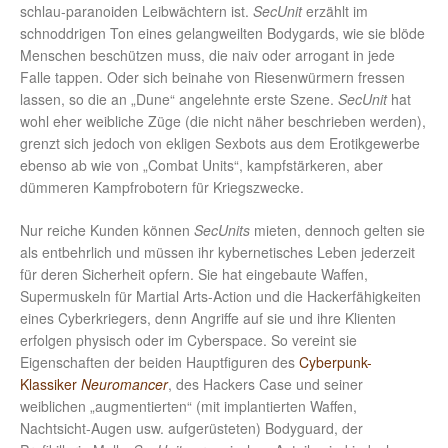
schlau-paranoiden Leibwächtern ist.
SecUnit
erzählt im
schnoddrigen Ton eines gelangweilten Bodygards, wie sie blöde
Menschen beschützen muss, die naiv oder arrogant in jede
Falle tappen. Oder sich beinahe von Riesenwürmern fressen
lassen, so die an „Dune“ angelehnte erste Szene.
SecUnit
hat
wohl eher weibliche Züge (die nicht näher beschrieben werden),
grenzt sich jedoch von ekligen Sexbots aus dem Erotikgewerbe
ebenso ab wie von „Combat Units“, kampfstärkeren, aber
dümmeren Kampfrobotern für Kriegszwecke.
Nur reiche Kunden können
SecUnits
mieten, dennoch gelten sie
als entbehrlich und müssen ihr kybernetisches Leben jederzeit
für deren Sicherheit opfern. Sie hat eingebaute Waffen,
Supermuskeln für Martial Arts-Action und die Hackerfähigkeiten
eines Cyberkriegers, denn Angriffe auf sie und ihre Klienten
erfolgen physisch oder im Cyberspace. So vereint sie
Eigenschaften der beiden Hauptfiguren des
Cyberpunk-
Klassiker
Neuromancer
, des Hackers Case und seiner
weiblichen „augmentierten“ (mit implantierten Waffen,
Nachtsicht-Augen usw. aufgerüsteten) Bodyguard, der