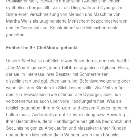
Profikillerin Molly.
SecUnits
organischen Anteile sind jedoch
synthetisch hergestellt, sie ist ein Ding, während Cyborgs im
Sinne einer Verschmelzung von Mensch und Maschine von
Martha Wells als „augmentierte Menschen“ bezeichnet werden
und im Gegensatz zu „Konstrukten“ volle Menschenrechte
genießen.
Freiheit heißt: ChefModul gehackt
Unsere
SecUnit
ist natürlich etwas Besonderes, denn sie hat ihr
„ChefModul“ gehackt, jenen Teil ihres organisch-digitalen Hirns,
der sie im Interesse ihrer Besitzer mit Schmerzreizen
disziplinieren und ggf. töten kann, bei Befehlsverweigerung oder
wenn sie ihren Klienten im Stich lassen sollte.
SecUnit
verfügt
über Ich-Bewusstsein (wie offenbar alle Cyborgs), aber nun
verbotenerweise auch über volle Handlungsfreiheit. Was sie
folglich gegenüber ihrem Konzern und dessen Kunden geheim
halten muss. Andernfalls droht ihr Vernichtung bzw. Recycling
ihrer Bestandteile, denn Handlungsfreiheit gilt als bedrohlich und
SecUnits neigen zu Amokläufen und Massakern unter Kunden
und anderen Menschen (kein Wunder, wenn man hört wie