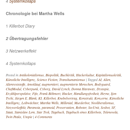
4
Systemkollaps
Chronologie bei Martha Wells
1
Killerbot Diary
2 Übertragungsfehler
3 Netzwerkeffekt
4 Systemkollaps
Posted in
Antikolonialismus
,
Biopolitik
,
Buchkritik
,
Hackerkultur
,
Kapitalismuskritik
,
Künstliche Intelligenz
,
Science Fiction
,
Transhumanismus
|
Tagged
AI
,
Alien
,
Alienreststoffe
,
Amoklauf
,
augmentiert
,
augmentierte Menschen
,
Bodyguard
,
ChefModul
,
Cyberpunk
,
Cyborg
,
David Lynch
,
Donna Haraway
,
Dystopie
,
Erzählperspektive
,
Fifo
,
Frank Böhmert
,
Hacker
,
Handlungsfreiheit
,
Heyne
,
Ijon
Tychi
,
Jürgen E. Blank
,
KI
,
Killerbot
,
Knebelvertrag
,
Konstrukt
,
Konzerne
,
Künstliche
Intelligenz
,
Leibwächter
,
Martha Wells
,
Millenial
,
Murderbot
,
Neoliberalismus
,
Netzwerkeffekt
,
Paranoia
,
paranoid
,
Preservation
,
Roboter
,
SecUnit
,
Sexbot
,
SF
,
Staat
,
Stanislaw Lem
,
Star Trek
,
Tagebuch
,
Tagebuch eines Killerbots
,
Telenovela
,
Twin Peaks
,
Utopie
|
4 Comments