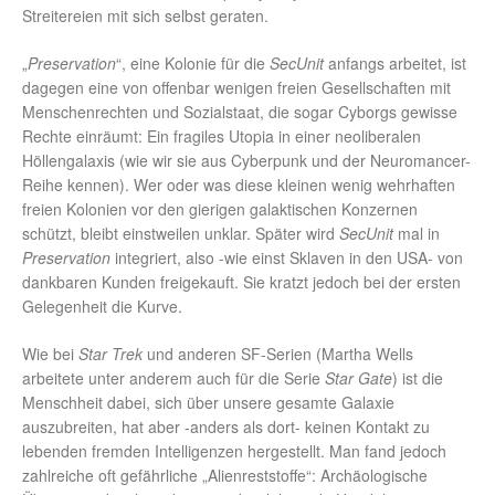
Streitereien mit sich selbst geraten.
„
Preservation
“, eine Kolonie für die
SecUnit
anfangs arbeitet, ist
dagegen eine von offenbar wenigen freien Gesellschaften mit
Menschenrechten und Sozialstaat, die sogar Cyborgs gewisse
Rechte einräumt: Ein fragiles Utopia in einer neoliberalen
Höllengalaxis (wie wir sie aus Cyberpunk und der Neuromancer-
Reihe kennen). Wer oder was diese kleinen wenig wehrhaften
freien Kolonien vor den gierigen galaktischen Konzernen
schützt, bleibt einstweilen unklar. Später wird
SecUnit
mal in
Preservation
integriert, also -wie einst Sklaven in den USA- von
dankbaren Kunden freigekauft. Sie kratzt jedoch bei der ersten
Gelegenheit die Kurve.
Wie bei
Star Trek
und anderen SF-Serien (Martha Wells
arbeitete unter anderem auch für die Serie
Star Gate
) ist die
Menschheit dabei, sich über unsere gesamte Galaxie
auszubreiten, hat aber -anders als dort- keinen Kontakt zu
lebenden fremden Intelligenzen hergestellt. Man fand jedoch
zahlreiche oft gefährliche „Alienreststoffe“: Archäologische