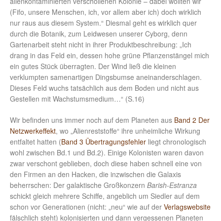
alienkontaminierten verschollenen Kolonie – dabei wollten wir
(Fifo, unsere Menschen, ich, vor allem aber ich) doch wirklich
nur raus aus diesem System.“ Diesmal geht es wirklich quer
durch die Botanik, zum Leidwesen unserer Cyborg, denn
Gartenarbeit steht nicht in ihrer Produktbeschreibung: „Ich
drang in das Feld ein, dessen hohe grüne Pflanzenstängel mich
ein gutes Stück überragten. Der Wind ließ die kleinen
verklumpten samenartigen Dingsbumse aneinanderschlagen.
Dieses Feld wuchs tatsächlich aus dem Boden und nicht aus
Gestellen mit Wachstumsmedium…“ (S.16)
Wir befinden uns immer noch auf dem Planeten aus
Band 2 Der
Netzwerkeffekt
, wo „Alienreststoffe“ ihre unheimliche Wirkung
entfaltet hatten (
Band 3 Übertragungsfehler
liegt chronologisch
wohl zwischen Bd.1 und Bd.2). Einige Kolonisten waren davon
zwar verschont geblieben, doch diese haben schnell eine von
den Firmen an den Hacken, die inzwischen die Galaxis
beherrschen: Der galaktische Großkonzern
Barish-Estranza
schickt gleich mehrere Schiffe, angeblich um Siedler auf dem
schon vor Generationen (nicht: „neu“ wie auf der
Verlagswebsite
fälschlich steht) kolonisierten und dann vergessenen Planeten