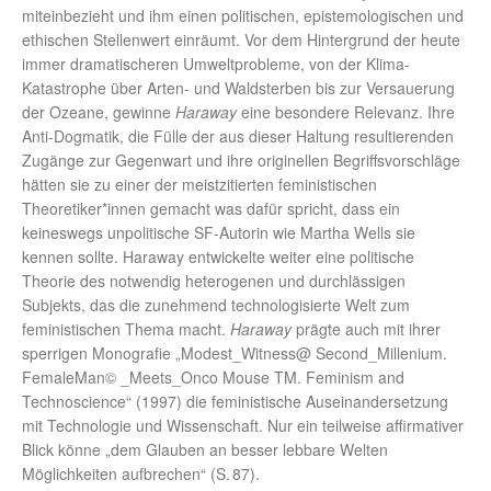
miteinbezieht und ihm einen politischen, epistemologischen und
ethischen Stellenwert einräumt. Vor dem Hintergrund der heute
immer dramatischeren Umweltprobleme, von der Klima-
Katastrophe über Arten- und Waldsterben bis zur Versauerung
der Ozeane, gewinne
Haraway
eine besondere Relevanz. Ihre
Anti-Dogmatik, die Fülle der aus dieser Haltung resultierenden
Zugänge zur Gegenwart und ihre originellen Begriffsvorschläge
hätten sie zu einer der meistzitierten feministischen
Theoretiker*innen gemacht was dafür spricht, dass ein
keineswegs unpolitische SF-Autorin wie Martha Wells sie
kennen sollte. Haraway entwickelte weiter eine politische
Theorie des notwendig heterogenen und durchlässigen
Subjekts, das die zunehmend technologisierte Welt zum
feministischen Thema macht.
Haraway
prägte auch mit ihrer
sperrigen Monografie „Modest_Witness@ Second_Millenium.
FemaleMan© _Meets_Onco Mouse TM. Feminism and
Technoscience“ (1997) die feministische Auseinandersetzung
mit Technologie und Wissenschaft. Nur ein teilweise affirmativer
Blick könne „dem Glauben an besser lebbare Welten
Möglichkeiten aufbrechen“ (S. 87).