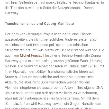
mit ihren Seitenhieben auf maskulinistische Techno-Fantasien in
die Tradition bzw. an die Seite der Netzphilosophin Donna
Haraway.
Transhumanismus und Cyborg-Manifesto
Der Kern von
Haraways
Projekt liege darin, eine Theorie
auszuarbeiten, die nicht-menschliches Anderes systematisch
miteinbezieht und ihm einen politischen und ethischen
Stellenwert einräumt -wie Marth Wells‘
Preservation Alliance
. Die
auch von
Michel Foucault
inspirierte Techno-Feministin Donna
Haraway greift in ihrem bislang letzten größeren Werk „Unruhig
bleiben. Die Verwandtschaft der Arten im Chthuluzän“ (2016) mit
ihrer Figuration der „Kritter“ transhumanistische Ideen auf.
Kritter sind bei ihr menschliche und mehr-als-menschliche
Akteure, die aber nicht Supermenschen werden wollen:
Vielmehr integrieren sie aussterbende Arten in ihre eigene DNA,
um sie so zu retten und sich selbst vielleicht zu verschönern,
etwa mit der Farbenpracht eines Schmetterlings. Mit mit dem
„Chthuluzän“ entwirft Haraway sowohl ein Gegen-Narrativ zum
apokalyptischen Narrativ des „Anthropozäns“ als auch zu