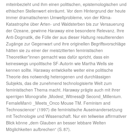
miteinbezieht und ihm einen politischen, epistemologischen und
ethischen Stellenwert einräumt. Vor dem Hintergrund der heute
immer dramatischeren Umweltprobleme, von der Klima-
Katastrophe über Arten- und Waldsterben bis zur Versauerung
der Ozeane, gewinne
Haraway
eine besondere Relevanz. Ihre
Anti-Dogmatik, die Fülle der aus dieser Haltung resultierenden
Zugänge zur Gegenwart und ihre originellen Begriffsvorschläge
hätten sie zu einer der meistzitierten feministischen
Theoretiker*innen gemacht was dafür spricht, dass ein
keineswegs unpolitische SF-Autorin wie Martha Wells sie
kennen sollte. Haraway entwickelte weiter eine politische
Theorie des notwendig heterogenen und durchlässigen
Subjekts, das die zunehmend technologisierte Welt zum
feministischen Thema macht.
Haraway
prägte auch mit ihrer
sperrigen Monografie „Modest_Witness@ Second_Millenium.
FemaleMan© _Meets_Onco Mouse TM. Feminism and
Technoscience“ (1997) die feministische Auseinandersetzung
mit Technologie und Wissenschaft. Nur ein teilweise affirmativer
Blick könne „dem Glauben an besser lebbare Welten
Möglichkeiten aufbrechen“ (S. 87).