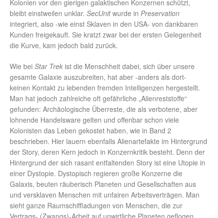
Kolonien vor den gierigen galaktischen Konzernen schützt,
bleibt einstweilen unklar.
SecUnit
wurde in
Preservation
integriert, also -wie einst Sklaven in den USA- von dankbaren
Kunden freigekauft. Sie kratzt zwar bei der ersten Gelegenheit
die Kurve, kam jedoch bald zurück.
Wie bei
Star Trek
ist die Menschheit dabei, sich über unsere
gesamte Galaxie auszubreiten, hat aber -anders als dort-
keinen Kontakt zu lebenden fremden Intelligenzen hergestellt.
Man hat jedoch zahlreiche oft gefährliche „Alienreststoffe“
gefunden: Archäologische Überreste, die als verbotene, aber
lohnende Handelsware gelten und offenbar schon viele
Kolonisten das Leben gekostet haben, wie in Band 2
beschrieben. Hier lauern ebenfalls Alienartefakte im Hintergrund
der Story, deren Kern jedoch in Konzernkritik besteht. Denn der
Hintergrund der sich rasant entfaltenden Story ist eine Utopie in
einer Dystopie. Dystopisch regieren große Konzerne die
Galaxis, beuten räuberisch Planeten und Gesellschaften aus
und versklaven Menschen mit unfairen Arbeitsverträgen. Man
sieht ganze Raumschiffladungen von Menschen, die zur
Vertrags- (Zwangs)-Arbeit auf unwirtliche Planeten geflogen