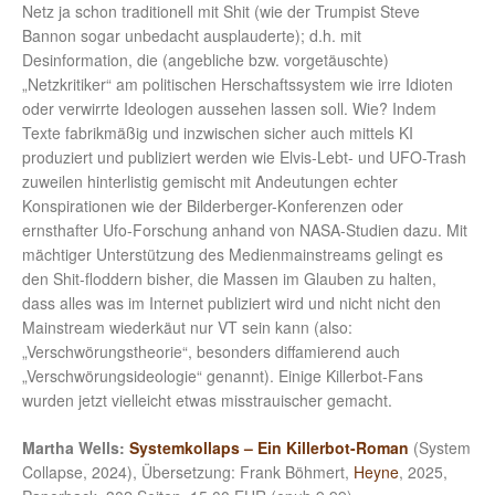
Netz ja schon traditionell mit Shit (wie der Trumpist Steve
Bannon sogar unbedacht ausplauderte); d.h. mit
Desinformation, die (angebliche bzw. vorgetäuschte)
„Netzkritiker“ am politischen Herschaftssystem wie irre Idioten
oder verwirrte Ideologen aussehen lassen soll. Wie? Indem
Texte fabrikmäßig und inzwischen sicher auch mittels KI
produziert und publiziert werden wie Elvis-Lebt- und UFO-Trash
zuweilen hinterlistig gemischt mit Andeutungen echter
Konspirationen wie der Bilderberger-Konferenzen oder
ernsthafter Ufo-Forschung anhand von NASA-Studien dazu. Mit
mächtiger Unterstützung des Medienmainstreams gelingt es
den Shit-floddern bisher, die Massen im Glauben zu halten,
dass alles was im Internet publiziert wird und nicht nicht den
Mainstream wiederkäut nur VT sein kann (also:
„Verschwörungstheorie“, besonders diffamierend auch
„Verschwörungsideologie“ genannt). Einige Killerbot-Fans
wurden jetzt vielleicht etwas misstrauischer gemacht.
Martha Wells:
Systemkollaps – Ein Killerbot-Roman
(System
Collapse, 2024), Übersetzung: Frank Böhmert,
Heyne
, 2025,