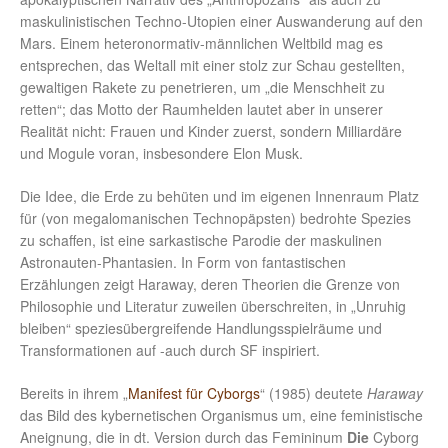
maskulinistischen Techno-Utopien einer Auswanderung auf den
Mars. Einem heteronormativ-männlichen Weltbild mag es
entsprechen, das Weltall mit einer stolz zur Schau gestellten,
gewaltigen Rakete zu penetrieren, um „die Menschheit zu
retten“; das Motto der Raumhelden lautet aber in unserer
Realität nicht: Frauen und Kinder zuerst, sondern Milliardäre
und Mogule voran, insbesondere Elon Musk.
Die Idee, die Erde zu behüten und im eigenen Innenraum Platz
für (von megalomanischen Technopäpsten) bedrohte Spezies
zu schaffen, ist eine sarkastische Parodie der maskulinen
Astronauten-Phantasien. In Form von fantastischen
Erzählungen zeigt Haraway, deren Theorien die Grenze von
Philosophie und Literatur zuweilen überschreiten, in „Unruhig
bleiben“ speziesübergreifende Handlungsspielräume und
Transformationen auf -auch durch SF inspiriert.
Bereits in ihrem „
Manifest für Cyborgs
“ (1985) deutete
Haraway
das Bild des kybernetischen Organismus um, eine feministische
Aneignung, die in dt. Version durch das Femininum
Die
Cyborg