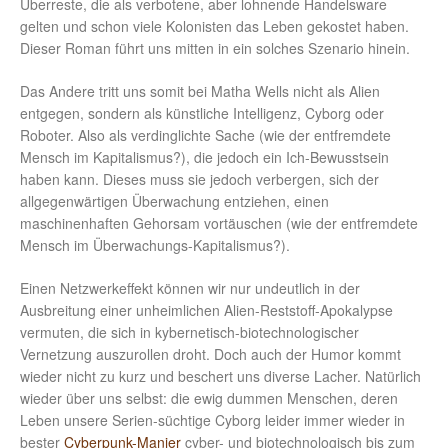
Überreste, die als verbotene, aber lohnende Handelsware
gelten und schon viele Kolonisten das Leben gekostet haben.
Dieser Roman führt uns mitten in ein solches Szenario hinein.
Das Andere tritt uns somit bei Matha Wells nicht als Alien
entgegen, sondern als künstliche Intelligenz, Cyborg oder
Roboter. Also als verdinglichte Sache (wie der entfremdete
Mensch im Kapitalismus?), die jedoch ein Ich-Bewusstsein
haben kann. Dieses muss sie jedoch verbergen, sich der
allgegenwärtigen Überwachung entziehen, einen
maschinenhaften Gehorsam vortäuschen (wie der entfremdete
Mensch im Überwachungs-Kapitalismus?).
Einen Netzwerkeffekt können wir nur undeutlich in der
Ausbreitung einer unheimlichen Alien-Reststoff-Apokalypse
vermuten, die sich in kybernetisch-biotechnologischer
Vernetzung auszurollen droht. Doch auch der Humor kommt
wieder nicht zu kurz und beschert uns diverse Lacher. Natürlich
wieder über uns selbst: die ewig dummen Menschen, deren
Leben unsere Serien-süchtige Cyborg leider immer wieder in
bester
Cyberpunk-Manier
cyber- und biotechnologisch bis zum