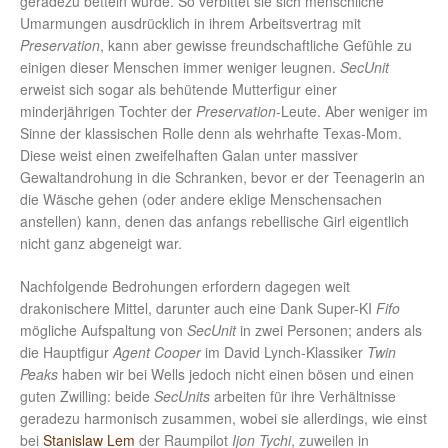
geradezu betteln würde. So verbittet sie sich menschliche
Umarmungen ausdrücklich in ihrem Arbeitsvertrag mit
Preservation
, kann aber gewisse freundschaftliche Gefühle zu
einigen dieser Menschen immer weniger leugnen.
SecUnit
erweist sich sogar als behütende Mutterfigur einer
minderjährigen Tochter der
Preservation
-Leute. Aber weniger im
Sinne der klassischen Rolle denn als wehrhafte Texas-Mom.
Diese weist einen zweifelhaften Galan unter massiver
Gewaltandrohung in die Schranken, bevor er der Teenagerin an
die Wäsche gehen (oder andere eklige Menschensachen
anstellen) kann, denen das anfangs rebellische Girl eigentlich
nicht ganz abgeneigt war.
Nachfolgende Bedrohungen erfordern dagegen weit
drakonischere Mittel, darunter auch eine Dank Super-KI
Fifo
mögliche Aufspaltung von
SecUnit
in zwei Personen; anders als
die Hauptfigur
Agent Cooper
im David Lynch-Klassiker
Twin
Peaks
haben wir bei Wells jedoch nicht einen bösen und einen
guten Zwilling: beide
SecUnits
arbeiten für ihre Verhältnisse
geradezu harmonisch zusammen, wobei sie allerdings, wie einst
bei
Stanislaw Lem
der Raumpilot
Ijon Tychi
, zuweilen in