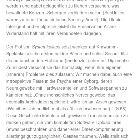
werden und dabei gelegentlich zu fliehen versuchen, was
bewaffnete Konzern-Schergen verhindern sollen (SecUnites
wären zu teuer für so einfache Security-Arbeit). Die Utopie:
Intelligent und erfolgreich leistet die Preservation Allianz
Widerstand hält mit ihren Verbündeten dagegen.
Der Plot von
Systemkollaps
setzt weniger auf Krawumm-
Spektakel als die ersten beiden Bände und selbst Secunit löst
die auftauchenden Probleme (tendenziell) eher mit Diplomatie.
Zumindest versucht sie das hartnäckig, wenn ihre eigenen
(inneren) Probleme dies zulassen: Wir machen dabei auch eine
introspektive Reise in die Psyche einer Cyborg, deren
Neuralgewebe mit Hardwareanteilen und Softwarepannen zu
kämpfen hat: „Ohne menschliches Nervengewebe, das
ebenfalls Archivdaten speichert, wäre ich am Arsch gewesen.
(Womit es sich endlich mal als nützlich erwiesen hat).“ (S.58)
Diese Geschichte könnte auch gewissen Transhumanisten zu
denken geben, die vom kompletten Software-Upload ihres
(etwas beschränkten und daher einer Datenkomprimierung
allerdings gut zugänglichen) Geistes träumen. Wells stellt sich