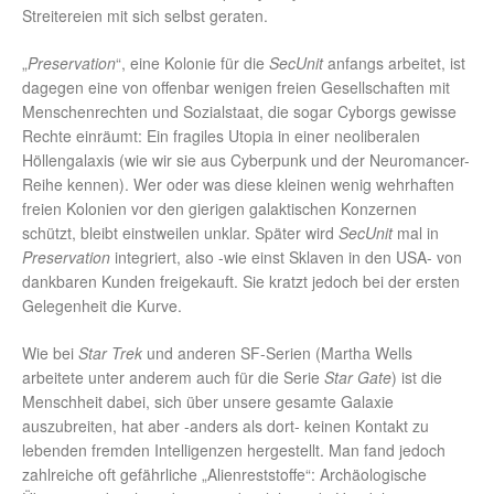
Streitereien mit sich selbst geraten.
„
Preservation
“, eine Kolonie für die
SecUnit
anfangs arbeitet, ist
dagegen eine von offenbar wenigen freien Gesellschaften mit
Menschenrechten und Sozialstaat, die sogar Cyborgs gewisse
Rechte einräumt: Ein fragiles Utopia in einer neoliberalen
Höllengalaxis (wie wir sie aus Cyberpunk und der Neuromancer-
Reihe kennen). Wer oder was diese kleinen wenig wehrhaften
freien Kolonien vor den gierigen galaktischen Konzernen
schützt, bleibt einstweilen unklar. Später wird
SecUnit
mal in
Preservation
integriert, also -wie einst Sklaven in den USA- von
dankbaren Kunden freigekauft. Sie kratzt jedoch bei der ersten
Gelegenheit die Kurve.
Wie bei
Star Trek
und anderen SF-Serien (Martha Wells
arbeitete unter anderem auch für die Serie
Star Gate
) ist die
Menschheit dabei, sich über unsere gesamte Galaxie
auszubreiten, hat aber -anders als dort- keinen Kontakt zu
lebenden fremden Intelligenzen hergestellt. Man fand jedoch
zahlreiche oft gefährliche „Alienreststoffe“: Archäologische