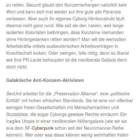
zu retten. Secunit glaubt den Konzernschergen natürlich kein
Wort und kann sich mal wieder auf ihre gute alte Paranoia
verlassen. Aber auch ihr eigenes Cyborg-Hirnkonstrukt läuft
diesmal nicht ganz rund. Wie soll sie den naiven, weil lange
isolierten Kolonisten beibringen, dass Konzerne niemanden
ohne Hintergedanken retten würden? Man will die wertvollen
Arbeitskräfte mittels ausbeuterischen Arbeitsverträgen in
Knechtschaft locken. Oder zwingen, falls nötig, denn so liberal
wie ihre PR-Leute behaupten ist die neoliberale Galaxis denn
doch nicht.
Galaktische Anti-Konzern-Aktivisten
SecUnit
arbeitet für die „
Preservation
Alliance“, eine „politische
Entität“ mit hohen ethischen Standards. Sie ist eine von offenbar
wenigen freien Gesellschaften mit Menschenrechten und
Sozialstaat, die sogar Cyborgs gewisse Rechte einräumt: Ein
fragiles Utopia in einer neoliberalen Höllengalaxis (wie wir sie
aus dem SF-
Cyberpunk
schon seit der Neuromancer-Reihe
kennen). Wer oder was diese kleinen wenig wehrhaften freien