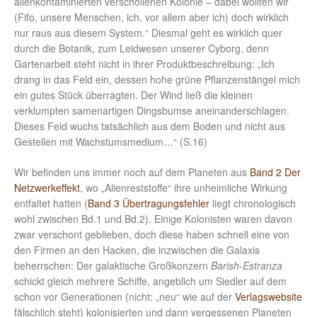
alienkontaminierten verschollenen Kolonie – dabei wollten wir
(Fifo, unsere Menschen, ich, vor allem aber ich) doch wirklich
nur raus aus diesem System.“ Diesmal geht es wirklich quer
durch die Botanik, zum Leidwesen unserer Cyborg, denn
Gartenarbeit steht nicht in ihrer Produktbeschreibung: „Ich
drang in das Feld ein, dessen hohe grüne Pflanzenstängel mich
ein gutes Stück überragten. Der Wind ließ die kleinen
verklumpten samenartigen Dingsbumse aneinanderschlagen.
Dieses Feld wuchs tatsächlich aus dem Boden und nicht aus
Gestellen mit Wachstumsmedium…“ (S.16)
Wir befinden uns immer noch auf dem Planeten aus
Band 2 Der
Netzwerkeffekt
, wo „Alienreststoffe“ ihre unheimliche Wirkung
entfaltet hatten (
Band 3 Übertragungsfehler
liegt chronologisch
wohl zwischen Bd.1 und Bd.2). Einige Kolonisten waren davon
zwar verschont geblieben, doch diese haben schnell eine von
den Firmen an den Hacken, die inzwischen die Galaxis
beherrschen: Der galaktische Großkonzern
Barish-Estranza
schickt gleich mehrere Schiffe, angeblich um Siedler auf dem
schon vor Generationen (nicht: „neu“ wie auf der
Verlagswebsite
fälschlich steht) kolonisierten und dann vergessenen Planeten