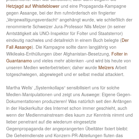
Hetzjagd auf Whistleblower
und eine Propaganda-Kampagne
gegen Assange, bei der ihm rufmörderisch ein fingierter
„Vergewaltigungsverdacht“ angehängt wurde, wie schließlich der
renommierte Schweizer Jura-Professor Nils Melzer (in seiner
Amtstätigkeit als UNO-Inspektor für Folter und Staatsterror)
eindeutig nachwies und detailreich in einem Buch belegte (
Der
Fall Assange
). Die Kampagne sollte dann langjährig von
Wikileaks-Enthüllungen über Afghanistan-Besetzung,
Folter in
Guantanamo
und vieles mehr ablenken -und wird bis heute von
unseren Medien weiterbetrieben; daher wurde
Melzers
Arbeit
totgeschwiegen, abgewiegelt und er selbst medial attackiert.
Martha Wells‘ „Systemkollaps“ sensibilisiert uns für solche
Medien-Manipulationen und zeigt uns Auswege: Eigene Gegen-
Dokumentationen produzieren! Was natürlich seit den Anfängen
in der Hackerkultur des Internet schon immer geschieht, auch
wenn der Medienmainstream dies kaum zur Kenntnis nimmt und
lieber penetrant auf die wiederum eingesetzte
Gegenpropaganda der angeprangerten Übeltäter fixiert bleibt:
Die Geheimdienste und Konzern-PR-Abteilungen fluten das