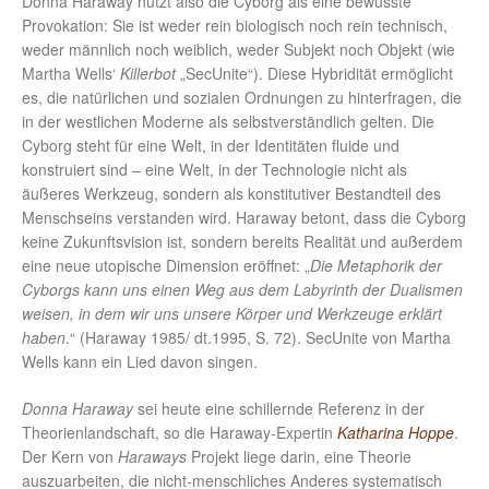
Donna Haraway nutzt also die Cyborg als eine bewusste
Provokation: Sie ist weder rein biologisch noch rein technisch,
weder männlich noch weiblich, weder Subjekt noch Objekt (wie
Martha Wells‘
Killerbot
„SecUnite“). Diese Hybridität ermöglicht
es, die natürlichen und sozialen Ordnungen zu hinterfragen, die
in der westlichen Moderne als selbstverständlich gelten. Die
Cyborg steht für eine Welt, in der Identitäten fluide und
konstruiert sind – eine Welt, in der Technologie nicht als
äußeres Werkzeug, sondern als konstitutiver Bestandteil des
Menschseins verstanden wird. Haraway betont, dass die Cyborg
keine Zukunftsvision ist, sondern bereits Realität und außerdem
eine neue utopische Dimension eröffnet: „
Die Metaphorik der
Cyborgs kann uns einen Weg aus dem Labyrinth der Dualismen
weisen, in dem wir uns unsere Körper und Werkzeuge erklärt
haben
.“ (Haraway 1985/ dt.1995, S. 72). SecUnite von Martha
Wells kann ein Lied davon singen.
Donna Haraway
sei heute eine schillernde Referenz in der
Theorienlandschaft, so die Haraway-Expertin
Katharina Hoppe
.
Der Kern von
Haraways
Projekt liege darin, eine Theorie
auszuarbeiten, die nicht-menschliches Anderes systematisch