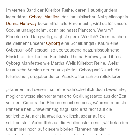
Im vierten Band der Killerbot-Reihe, deren Hauptfigur dem
legendären
Cyborg-Manifest
der feministischen Netzphilosophin
Donna Haraway
bekanntlich alle Ehre macht, wird es für unsere
Secunit unangenehm, denn sie hasst Planeten. Warum?
Planeten sind langweilig, sagt sie gern. Wirklich? Oder machen
sie vielmehr unserer
Cyborg
eine Scheißangst? Kaum eine
Cyberpunk-SF spiegelt so überzeugend netzphilosophische
Einsichten der Techno-Feministin Donna Haraway und ihres
Cyborg-Manifestes wie Martha Wells Killerbot-Reihe. Wells‘
texanische Version der emanzipierten Cyborg weiß auch die
tellurischen, erdgebundenen Aspekte ironisch zu reflektieren:
„Planeten, auf denen man eine wahrscheinlich doch bewohnte,
möglicherweise alienkontaminierte Siedlungsstätte aus der Zeit
vor dem Corporation Rim untersuchen muss, während man statt
Panzer einen Umweltanzug trägt, sind erst recht auf die
schlechte Art nicht langweilig, vielleicht sogar auf die
schlimmste.“ Vermutlich auf die Schlimmste, denn „wir befanden
uns immer noch auf diesem blöden Planeten mit der