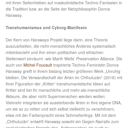
mit ihren Seitenhieben auf maskulinistische Techno-Fantasien in
die Tradition bzw. an die Seite der Netzphilosophin Donna
Haraway.
Transhumanismus und Cyborg-Manifesto
Der Kern von
Haraways
Projekt liege darin, eine Theorie
auszuarbeiten, die nicht-menschliches Anderes systematisch
miteinbezieht und ihm einen politischen und ethischen
Stellenwert einräumt -wie Marth Wells‘
Preservation Alliance
. Die
auch von
Michel Foucault
inspirierte Techno-Feministin Donna
Haraway greift in ihrem bislang letzten größeren Werk „Unruhig
bleiben. Die Verwandtschaft der Arten im Chthuluzän“ (2016) mit
ihrer Figuration der „Kritter“ transhumanistische Ideen auf.
Kritter sind bei ihr menschliche und mehr-als-menschliche
Akteure, die aber nicht Supermenschen werden wollen:
Vielmehr integrieren sie aussterbende Arten in ihre eigene DNA,
um sie so zu retten und sich selbst vielleicht zu verschönern,
etwa mit der Farbenpracht eines Schmetterlings. Mit mit dem
„Chthuluzän“ entwirft Haraway sowohl ein Gegen-Narrativ zum
apokalyptischen Narrativ des „Anthropozäns“ als auch zu