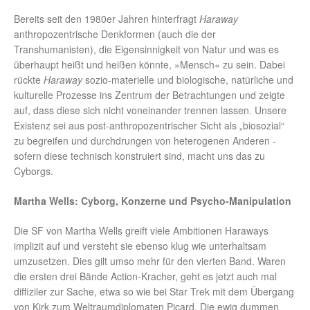
Bereits seit den 1980er Jahren hinterfragt
Haraway
anthropozentrische Denkformen (auch die der
Transhumanisten), die Eigensinnigkeit von Natur und was es
überhaupt heißt und heißen könnte, »Mensch« zu sein. Dabei
rückte
Haraway
sozio-materielle und biologische, natürliche und
kulturelle Prozesse ins Zentrum der Betrachtungen und zeigte
auf, dass diese sich nicht voneinander trennen lassen. Unsere
Existenz sei aus post-anthropozentrischer Sicht als „biosozial“
zu begreifen und durchdrungen von heterogenen Anderen -
sofern diese technisch konstruiert sind, macht uns das zu
Cyborgs.
Martha Wells: Cyborg, Konzerne und Psycho-Manipulation
Die SF von Martha Wells greift viele Ambitionen Haraways
implizit auf und versteht sie ebenso klug wie unterhaltsam
umzusetzen. Dies gilt umso mehr für den vierten Band. Waren
die ersten drei Bände Action-Kracher, geht es jetzt auch mal
diffiziler zur Sache, etwa so wie bei Star Trek mit dem Übergang
von Kirk zum Weltraumdiplomaten Picard. Die ewig dummen