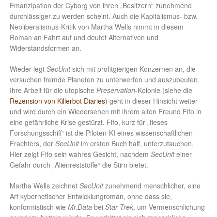
Emanzipation der Cyborg von ihren „Besitzern“ zunehmend
durchlässiger zu werden scheint. Auch die Kapitalismus- bzw.
Neoliberalismus-Kritik von Martha Wells nimmt in diesem
Roman an Fahrt auf und deutet Alternativen und
Widerstandsformen an.
Wieder legt
SecUnit
sich mit profitgierigen Konzernen an, die
versuchen fremde Planeten zu unterwerfen und auszubeuten.
Ihre Arbeit für die utopische
Preservation
-Kolonie (siehe die
Rezension von Killerbot Diaries
) geht in dieser Hinsicht weiter
und wird durch ein Wiedersehen mit ihrem alten Freund Fifo in
eine gefährliche Krise gestürzt. Fifo, kurz für „fieses
Forschungsschiff“ ist die Piloten-KI eines wissenschaftlichen
Frachters, der
SecUnit
im ersten Buch half, unterzutauchen.
Hier zeigt Fifo sein wahres Gesicht, nachdem
SecUnit
einer
Gefahr durch „Alienreststoffe“ die Stirn bietet.
Martha Wells zeichnet
SecUnit
zunehmend menschlicher, eine
Art kybernetischer Entwicklungroman, ohne dass sie,
konformistisch wie
Mr.Data
bei
Star Trek
, um Vermenschlichung