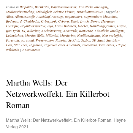
Posted in
Biopolitik
,
Buchkritik
,
Kapitalismuskritik
,
Künstliche Intelligenz
,
Medienwissenschaft
,
Mündigkeit
,
Science Fiction
,
Transhumanismus
|
Tagged
AI
,
Alien
,
Alienreststoffe
,
Amoklauf
,
Assange
,
augmentiert
,
augmentierte Menschen
,
Bodyguard
,
ChefModul
,
Cyberpunk
,
Cyborg
,
David Lynch
,
Donna Haraway
,
Dystopie
,
Erzählperspektive
,
Fifo
,
Frank Böhmert
,
Hacker
,
Handlungsfreiheit
,
Heyne
,
Ijon Tychi
,
KI
,
Killerbot
,
Knebelvertrag
,
Konstrukt
,
Konzerne
,
Künstliche Intelligenz
,
Leibwächter
,
Martha Wells
,
Millenial
,
Murderbot
,
Neoliberalismus
,
Netzwerkeffekt
,
Paranoia
,
paranoid
,
Preservation
,
Roboter
,
SecUnit
,
Sexbot
,
SF
,
Staat
,
Stanislaw
Lem
,
Star Trek
,
Tagebuch
,
Tagebuch eines Killerbots
,
Telenovela
,
Twin Peaks
,
Utopie
,
Wikileaks
|
2 Comments
Martha Wells: Der
Netzwerkweffekt. Ein Killerbot-
Roman
Martha Wells: Der Netzwerkweffekt. Ein Killerbot-Roman, Heyne
Verlag 2021