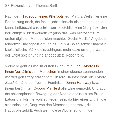
SF-Rezension von Thomas Barth
Nach dem
Tagebuch eines Killerbots
legt Martha Wells hier eine
Fortsetzung nach, die fast in jeder Hinsicht als gelungen gelten
kann. Enttäuscht wird allein, wer tatsächlich eine Story über den
berüchtigten „Netzwerkeffekt“ (also das, was Microsoft zum
ersten digitalen Monopolisten machte, „Social Media“-Angebote
tendenziell monopolisiert und es Linux & Co so schwer macht in
kapitalistische Märkte einzudringen, mehr dazu unten) erwartet -
der Effekt spielt nur eine angedeutete Nebenrolle.
Vielmehr geht es wie im ersten Buch um
KI und Cyborgs in
ihrem Verhältnis zum Menschen
in einer ebenso spannenden
wie witzigen Story präsentiert. Unsere Hauptperson, die Cyborg
SecUnit,
hätte der Techno-Feministin
Donna Haraway
bzw.
ihrem berühmten
Cyborg-Manifest
alle Ehre gemacht. Und auch
die philosophische Bewegung der Neomaterialisten um Bruno
Latour u.a. könnte wohl zufrieden sein, da hier einer Entität, die
sich selbst als „Ding“ von den Menschen abgrenzt, die
Hauptrolle zufällt. Auch wenn diese Abgrenzung mit der