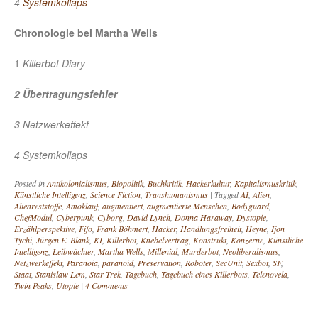
4
Systemkollaps
Chronologie bei Martha Wells
1
Killerbot Diary
2 Übertragungsfehler
3 Netzwerkeffekt
4 Systemkollaps
Posted in
Antikolonialismus
,
Biopolitik
,
Buchkritik
,
Hackerkultur
,
Kapitalismuskritik
,
Künstliche Intelligenz
,
Science Fiction
,
Transhumanismus
|
Tagged
AI
,
Alien
,
Alienreststoffe
,
Amoklauf
,
augmentiert
,
augmentierte Menschen
,
Bodyguard
,
ChefModul
,
Cyberpunk
,
Cyborg
,
David Lynch
,
Donna Haraway
,
Dystopie
,
Erzählperspektive
,
Fifo
,
Frank Böhmert
,
Hacker
,
Handlungsfreiheit
,
Heyne
,
Ijon
Tychi
,
Jürgen E. Blank
,
KI
,
Killerbot
,
Knebelvertrag
,
Konstrukt
,
Konzerne
,
Künstliche
Intelligenz
,
Leibwächter
,
Martha Wells
,
Millenial
,
Murderbot
,
Neoliberalismus
,
Netzwerkeffekt
,
Paranoia
,
paranoid
,
Preservation
,
Roboter
,
SecUnit
,
Sexbot
,
SF
,
Staat
,
Stanislaw Lem
,
Star Trek
,
Tagebuch
,
Tagebuch eines Killerbots
,
Telenovela
,
Twin Peaks
,
Utopie
|
4 Comments