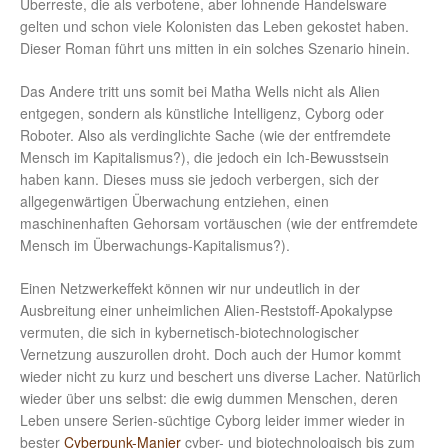
Überreste, die als verbotene, aber lohnende Handelsware
gelten und schon viele Kolonisten das Leben gekostet haben.
Dieser Roman führt uns mitten in ein solches Szenario hinein.
Das Andere tritt uns somit bei Matha Wells nicht als Alien
entgegen, sondern als künstliche Intelligenz, Cyborg oder
Roboter. Also als verdinglichte Sache (wie der entfremdete
Mensch im Kapitalismus?), die jedoch ein Ich-Bewusstsein
haben kann. Dieses muss sie jedoch verbergen, sich der
allgegenwärtigen Überwachung entziehen, einen
maschinenhaften Gehorsam vortäuschen (wie der entfremdete
Mensch im Überwachungs-Kapitalismus?).
Einen Netzwerkeffekt können wir nur undeutlich in der
Ausbreitung einer unheimlichen Alien-Reststoff-Apokalypse
vermuten, die sich in kybernetisch-biotechnologischer
Vernetzung auszurollen droht. Doch auch der Humor kommt
wieder nicht zu kurz und beschert uns diverse Lacher. Natürlich
wieder über uns selbst: die ewig dummen Menschen, deren
Leben unsere Serien-süchtige Cyborg leider immer wieder in
bester
Cyberpunk-Manier
cyber- und biotechnologisch bis zum