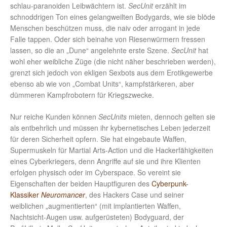
schlau-paranoiden Leibwächtern ist.
SecUnit
erzählt im
schnoddrigen Ton eines gelangweilten Bodygards, wie sie blöde
Menschen beschützen muss, die naiv oder arrogant in jede
Falle tappen. Oder sich beinahe von Riesenwürmern fressen
lassen, so die an „Dune“ angelehnte erste Szene.
SecUnit
hat
wohl eher weibliche Züge (die nicht näher beschrieben werden),
grenzt sich jedoch von ekligen Sexbots aus dem Erotikgewerbe
ebenso ab wie von „Combat Units“, kampfstärkeren, aber
dümmeren Kampfrobotern für Kriegszwecke.
Nur reiche Kunden können
SecUnits
mieten, dennoch gelten sie
als entbehrlich und müssen ihr kybernetisches Leben jederzeit
für deren Sicherheit opfern. Sie hat eingebaute Waffen,
Supermuskeln für Martial Arts-Action und die Hackerfähigkeiten
eines Cyberkriegers, denn Angriffe auf sie und ihre Klienten
erfolgen physisch oder im Cyberspace. So vereint sie
Eigenschaften der beiden Hauptfiguren des
Cyberpunk-
Klassiker
Neuromancer
, des Hackers Case und seiner
weiblichen „augmentierten“ (mit implantierten Waffen,
Nachtsicht-Augen usw. aufgerüsteten) Bodyguard, der