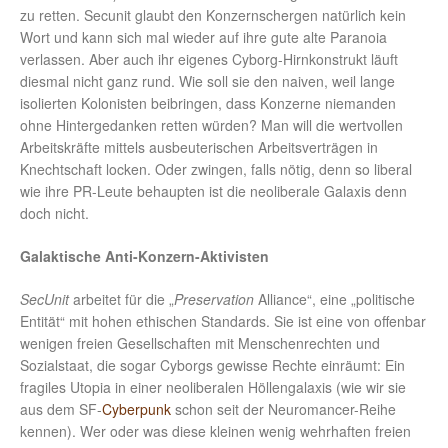
zu retten. Secunit glaubt den Konzernschergen natürlich kein
Wort und kann sich mal wieder auf ihre gute alte Paranoia
verlassen. Aber auch ihr eigenes Cyborg-Hirnkonstrukt läuft
diesmal nicht ganz rund. Wie soll sie den naiven, weil lange
isolierten Kolonisten beibringen, dass Konzerne niemanden
ohne Hintergedanken retten würden? Man will die wertvollen
Arbeitskräfte mittels ausbeuterischen Arbeitsverträgen in
Knechtschaft locken. Oder zwingen, falls nötig, denn so liberal
wie ihre PR-Leute behaupten ist die neoliberale Galaxis denn
doch nicht.
Galaktische Anti-Konzern-Aktivisten
SecUnit
arbeitet für die „
Preservation
Alliance“, eine „politische
Entität“ mit hohen ethischen Standards. Sie ist eine von offenbar
wenigen freien Gesellschaften mit Menschenrechten und
Sozialstaat, die sogar Cyborgs gewisse Rechte einräumt: Ein
fragiles Utopia in einer neoliberalen Höllengalaxis (wie wir sie
aus dem SF-
Cyberpunk
schon seit der Neuromancer-Reihe
kennen). Wer oder was diese kleinen wenig wehrhaften freien