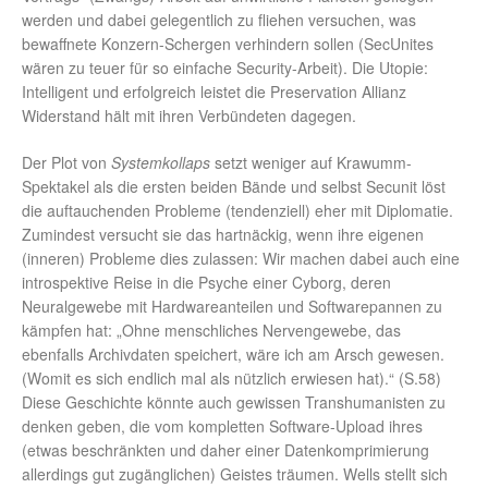
werden und dabei gelegentlich zu fliehen versuchen, was
bewaffnete Konzern-Schergen verhindern sollen (SecUnites
wären zu teuer für so einfache Security-Arbeit). Die Utopie:
Intelligent und erfolgreich leistet die Preservation Allianz
Widerstand hält mit ihren Verbündeten dagegen.
Der Plot von
Systemkollaps
setzt weniger auf Krawumm-
Spektakel als die ersten beiden Bände und selbst Secunit löst
die auftauchenden Probleme (tendenziell) eher mit Diplomatie.
Zumindest versucht sie das hartnäckig, wenn ihre eigenen
(inneren) Probleme dies zulassen: Wir machen dabei auch eine
introspektive Reise in die Psyche einer Cyborg, deren
Neuralgewebe mit Hardwareanteilen und Softwarepannen zu
kämpfen hat: „Ohne menschliches Nervengewebe, das
ebenfalls Archivdaten speichert, wäre ich am Arsch gewesen.
(Womit es sich endlich mal als nützlich erwiesen hat).“ (S.58)
Diese Geschichte könnte auch gewissen Transhumanisten zu
denken geben, die vom kompletten Software-Upload ihres
(etwas beschränkten und daher einer Datenkomprimierung
allerdings gut zugänglichen) Geistes träumen. Wells stellt sich