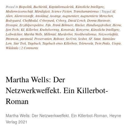
Posted in
Biopolitik
,
Buchkritik
,
Kapitalismuskritik
,
Künstliche Intelligenz
,
Medienwissenschaft
,
Mündigkeit
,
Science Fiction
,
Transhumanismus
|
Tagged
AI
,
Alien
,
Alienreststoffe
,
Amoklauf
,
Assange
,
augmentiert
,
augmentierte Menschen
,
Bodyguard
,
ChefModul
,
Cyberpunk
,
Cyborg
,
David Lynch
,
Donna Haraway
,
Dystopie
,
Erzählperspektive
,
Fifo
,
Frank Böhmert
,
Hacker
,
Handlungsfreiheit
,
Heyne
,
Ijon Tychi
,
KI
,
Killerbot
,
Knebelvertrag
,
Konstrukt
,
Konzerne
,
Künstliche Intelligenz
,
Leibwächter
,
Martha Wells
,
Millenial
,
Murderbot
,
Neoliberalismus
,
Netzwerkeffekt
,
Paranoia
,
paranoid
,
Preservation
,
Roboter
,
SecUnit
,
Sexbot
,
SF
,
Staat
,
Stanislaw
Lem
,
Star Trek
,
Tagebuch
,
Tagebuch eines Killerbots
,
Telenovela
,
Twin Peaks
,
Utopie
,
Wikileaks
|
2 Comments
Martha Wells: Der
Netzwerkweffekt. Ein Killerbot-
Roman
Martha Wells: Der Netzwerkweffekt. Ein Killerbot-Roman, Heyne
Verlag 2021