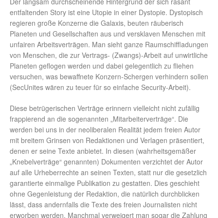
Der langsam durchscheinende Hintergrund der sich rasant
entfaltenden Story ist eine Utopie in einer Dystopie. Dystopisch
regieren große Konzerne die Galaxis, beuten räuberisch
Planeten und Gesellschaften aus und versklaven Menschen mit
unfairen Arbeitsverträgen. Man sieht ganze Raumschiffladungen
von Menschen, die zur Vertrags- (Zwangs)-Arbeit auf unwirtliche
Planeten geflogen werden und dabei gelegentlich zu fliehen
versuchen, was bewaffnete Konzern-Schergen verhindern sollen
(SecUnites wären zu teuer für so einfache Security-Arbeit).
Diese betrügerischen Verträge erinnern vielleicht nicht zufällig
frappierend an die sogenannten „Mitarbeiterverträge“. Die
werden bei uns in der neoliberalen Realität jedem freien Autor
mit breitem Grinsen von Redaktionen und Verlagen präsentiert,
denen er seine Texte anbietet. In diesen (wahrheitsgemäßer
„Knebelverträge“ genannten) Dokumenten verzichtet der Autor
auf alle Urheberrechte an seinen Texten, statt nur die gesetzlich
garantierte einmalige Publikation zu gestatten. Dies geschieht
ohne Gegenleistung der Redaktion, die natürlich durchblicken
lässt, dass andernfalls die Texte des freien Journalisten nicht
erworben werden. Manchmal verweigert man sogar die Zahlung