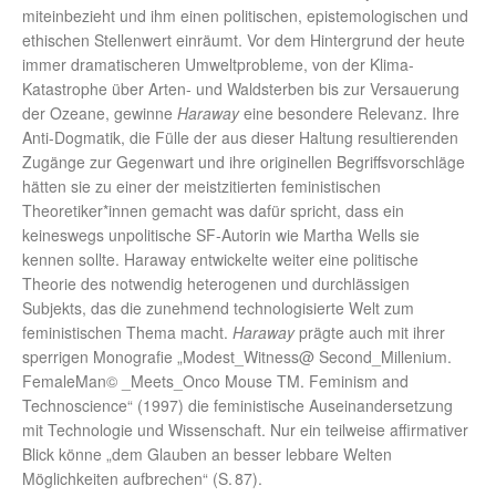
miteinbezieht und ihm einen politischen, epistemologischen und
ethischen Stellenwert einräumt. Vor dem Hintergrund der heute
immer dramatischeren Umweltprobleme, von der Klima-
Katastrophe über Arten- und Waldsterben bis zur Versauerung
der Ozeane, gewinne
Haraway
eine besondere Relevanz. Ihre
Anti-Dogmatik, die Fülle der aus dieser Haltung resultierenden
Zugänge zur Gegenwart und ihre originellen Begriffsvorschläge
hätten sie zu einer der meistzitierten feministischen
Theoretiker*innen gemacht was dafür spricht, dass ein
keineswegs unpolitische SF-Autorin wie Martha Wells sie
kennen sollte. Haraway entwickelte weiter eine politische
Theorie des notwendig heterogenen und durchlässigen
Subjekts, das die zunehmend technologisierte Welt zum
feministischen Thema macht.
Haraway
prägte auch mit ihrer
sperrigen Monografie „Modest_Witness@ Second_Millenium.
FemaleMan© _Meets_Onco Mouse TM. Feminism and
Technoscience“ (1997) die feministische Auseinandersetzung
mit Technologie und Wissenschaft. Nur ein teilweise affirmativer
Blick könne „dem Glauben an besser lebbare Welten
Möglichkeiten aufbrechen“ (S. 87).