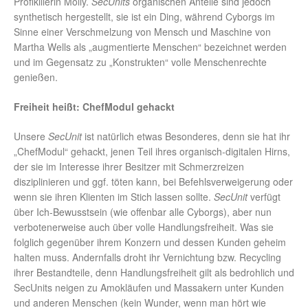
Profikillerin Molly.
SecUnits
organischen Anteile sind jedoch
synthetisch hergestellt, sie ist ein Ding, während Cyborgs im
Sinne einer Verschmelzung von Mensch und Maschine von
Martha Wells als „augmentierte Menschen“ bezeichnet werden
und im Gegensatz zu „Konstrukten“ volle Menschenrechte
genießen.
Freiheit heißt: ChefModul gehackt
Unsere
SecUnit
ist natürlich etwas Besonderes, denn sie hat ihr
„ChefModul“ gehackt, jenen Teil ihres organisch-digitalen Hirns,
der sie im Interesse ihrer Besitzer mit Schmerzreizen
disziplinieren und ggf. töten kann, bei Befehlsverweigerung oder
wenn sie ihren Klienten im Stich lassen sollte.
SecUnit
verfügt
über Ich-Bewusstsein (wie offenbar alle Cyborgs), aber nun
verbotenerweise auch über volle Handlungsfreiheit. Was sie
folglich gegenüber ihrem Konzern und dessen Kunden geheim
halten muss. Andernfalls droht ihr Vernichtung bzw. Recycling
ihrer Bestandteile, denn Handlungsfreiheit gilt als bedrohlich und
SecUnits neigen zu Amokläufen und Massakern unter Kunden
und anderen Menschen (kein Wunder, wenn man hört wie