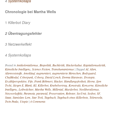
4
Systemkollaps
Chronologie bei Martha Wells
1
Killerbot Diary
2 Übertragungsfehler
3 Netzwerkeffekt
4 Systemkollaps
Posted in
Antikolonialismus
,
Biopolitik
,
Buchkritik
,
Hackerkultur
,
Kapitalismuskritik
,
Künstliche Intelligenz
,
Science Fiction
,
Transhumanismus
|
Tagged
AI
,
Alien
,
Alienreststoffe
,
Amoklauf
,
augmentiert
,
augmentierte Menschen
,
Bodyguard
,
ChefModul
,
Cyberpunk
,
Cyborg
,
David Lynch
,
Donna Haraway
,
Dystopie
,
Erzählperspektive
,
Fifo
,
Frank Böhmert
,
Hacker
,
Handlungsfreiheit
,
Heyne
,
Ijon
Tychi
,
Jürgen E. Blank
,
KI
,
Killerbot
,
Knebelvertrag
,
Konstrukt
,
Konzerne
,
Künstliche
Intelligenz
,
Leibwächter
,
Martha Wells
,
Millenial
,
Murderbot
,
Neoliberalismus
,
Netzwerkeffekt
,
Paranoia
,
paranoid
,
Preservation
,
Roboter
,
SecUnit
,
Sexbot
,
SF
,
Staat
,
Stanislaw Lem
,
Star Trek
,
Tagebuch
,
Tagebuch eines Killerbots
,
Telenovela
,
Twin Peaks
,
Utopie
|
4 Comments