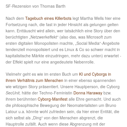
SF-Rezension von Thomas Barth
Nach dem
Tagebuch eines Killerbots
legt Martha Wells hier eine
Fortsetzung nach, die fast in jeder Hinsicht als gelungen gelten
kann. Enttäuscht wird allein, wer tatsächlich eine Story über den
berüchtigten „Netzwerkeffekt“ (also das, was Microsoft zum
ersten digitalen Monopolisten machte, „Social Media“-Angebote
tendenziell monopolisiert und es Linux & Co so schwer macht in
kapitalistische Märkte einzudringen, mehr dazu unten) erwartet -
der Effekt spielt nur eine angedeutete Nebenrolle.
Vielmehr geht es wie im ersten Buch um
KI und Cyborgs in
ihrem Verhältnis zum Menschen
in einer ebenso spannenden
wie witzigen Story präsentiert. Unsere Hauptperson, die Cyborg
SecUnit,
hätte der Techno-Feministin
Donna Haraway
bzw.
ihrem berühmten
Cyborg-Manifest
alle Ehre gemacht. Und auch
die philosophische Bewegung der Neomaterialisten um Bruno
Latour u.a. könnte wohl zufrieden sein, da hier einer Entität, die
sich selbst als „Ding“ von den Menschen abgrenzt, die
Hauptrolle zufällt. Auch wenn diese Abgrenzung mit der