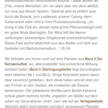
alienkontaminierten verschollenen Kolonie – dabei wollten wir
(Fifo, unsere Menschen, ich, vor allem aber ich) doch wirklich
nur raus aus diesem System.“ Diesmal geht es wirklich quer
durch die Botanik, zum Leidwesen unserer Cyborg, denn
Gartenarbeit steht nicht in ihrer Produktbeschreibung: „Ich
drang in das Feld ein, dessen hohe grüne Pflanzenstängel mich
ein gutes Stück überragten. Der Wind ließ die kleinen
verklumpten samenartigen Dingsbumse aneinanderschlagen.
Dieses Feld wuchs tatsächlich aus dem Boden und nicht aus
Gestellen mit Wachstumsmedium…“ (S.16)
Wir befinden uns immer noch auf dem Planeten aus
Band 2 Der
Netzwerkeffekt
, wo „Alienreststoffe“ ihre unheimliche Wirkung
entfaltet hatten (
Band 3 Übertragungsfehler
liegt chronologisch
wohl zwischen Bd.1 und Bd.2). Einige Kolonisten waren davon
zwar verschont geblieben, doch diese haben schnell eine von
den Firmen an den Hacken, die inzwischen die Galaxis
beherrschen: Der galaktische Großkonzern
Barish-Estranza
schickt gleich mehrere Schiffe, angeblich um Siedler auf dem
schon vor Generationen (nicht: „neu“ wie auf der
Verlagswebsite
fälschlich steht) kolonisierten und dann vergessenen Planeten