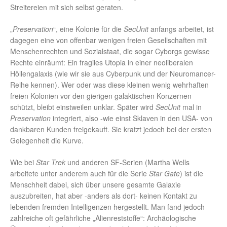
Streitereien mit sich selbst geraten.
„
Preservation
“, eine Kolonie für die
SecUnit
anfangs arbeitet, ist
dagegen eine von offenbar wenigen freien Gesellschaften mit
Menschenrechten und Sozialstaat, die sogar Cyborgs gewisse
Rechte einräumt: Ein fragiles Utopia in einer neoliberalen
Höllengalaxis (wie wir sie aus Cyberpunk und der Neuromancer-
Reihe kennen). Wer oder was diese kleinen wenig wehrhaften
freien Kolonien vor den gierigen galaktischen Konzernen
schützt, bleibt einstweilen unklar. Später wird
SecUnit
mal in
Preservation
integriert, also -wie einst Sklaven in den USA- von
dankbaren Kunden freigekauft. Sie kratzt jedoch bei der ersten
Gelegenheit die Kurve.
Wie bei
Star Trek
und anderen SF-Serien (Martha Wells
arbeitete unter anderem auch für die Serie
Star Gate
) ist die
Menschheit dabei, sich über unsere gesamte Galaxie
auszubreiten, hat aber -anders als dort- keinen Kontakt zu
lebenden fremden Intelligenzen hergestellt. Man fand jedoch
zahlreiche oft gefährliche „Alienreststoffe“: Archäologische