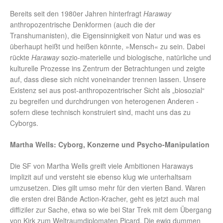
Bereits seit den 1980er Jahren hinterfragt
Haraway
anthropozentrische Denkformen (auch die der
Transhumanisten), die Eigensinnigkeit von Natur und was es
überhaupt heißt und heißen könnte, »Mensch« zu sein. Dabei
rückte
Haraway
sozio-materielle und biologische, natürliche und
kulturelle Prozesse ins Zentrum der Betrachtungen und zeigte
auf, dass diese sich nicht voneinander trennen lassen. Unsere
Existenz sei aus post-anthropozentrischer Sicht als „biosozial“
zu begreifen und durchdrungen von heterogenen Anderen -
sofern diese technisch konstruiert sind, macht uns das zu
Cyborgs.
Martha Wells: Cyborg, Konzerne und Psycho-Manipulation
Die SF von Martha Wells greift viele Ambitionen Haraways
implizit auf und versteht sie ebenso klug wie unterhaltsam
umzusetzen. Dies gilt umso mehr für den vierten Band. Waren
die ersten drei Bände Action-Kracher, geht es jetzt auch mal
diffiziler zur Sache, etwa so wie bei Star Trek mit dem Übergang
von Kirk zum Weltraumdiplomaten Picard. Die ewig dummen