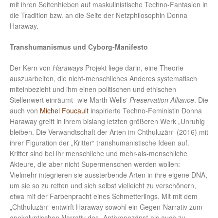
mit ihren Seitenhieben auf maskulinistische Techno-Fantasien in
die Tradition bzw. an die Seite der Netzphilosophin Donna
Haraway.
Transhumanismus und Cyborg-Manifesto
Der Kern von
Haraways
Projekt liege darin, eine Theorie
auszuarbeiten, die nicht-menschliches Anderes systematisch
miteinbezieht und ihm einen politischen und ethischen
Stellenwert einräumt -wie Marth Wells‘
Preservation Alliance
. Die
auch von
Michel Foucault
inspirierte Techno-Feministin Donna
Haraway greift in ihrem bislang letzten größeren Werk „Unruhig
bleiben. Die Verwandtschaft der Arten im Chthuluzän“ (2016) mit
ihrer Figuration der „Kritter“ transhumanistische Ideen auf.
Kritter sind bei ihr menschliche und mehr-als-menschliche
Akteure, die aber nicht Supermenschen werden wollen:
Vielmehr integrieren sie aussterbende Arten in ihre eigene DNA,
um sie so zu retten und sich selbst vielleicht zu verschönern,
etwa mit der Farbenpracht eines Schmetterlings. Mit mit dem
„Chthuluzän“ entwirft Haraway sowohl ein Gegen-Narrativ zum
apokalyptischen Narrativ des „Anthropozäns“ als auch zu