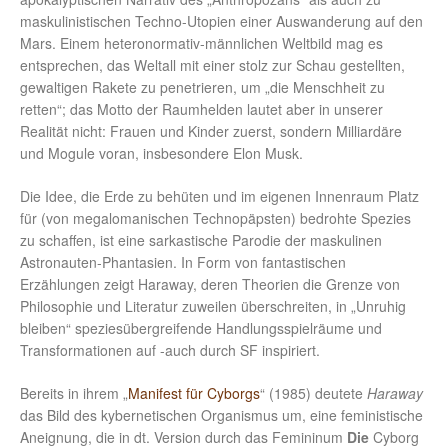
maskulinistischen Techno-Utopien einer Auswanderung auf den
Mars. Einem heteronormativ-männlichen Weltbild mag es
entsprechen, das Weltall mit einer stolz zur Schau gestellten,
gewaltigen Rakete zu penetrieren, um „die Menschheit zu
retten“; das Motto der Raumhelden lautet aber in unserer
Realität nicht: Frauen und Kinder zuerst, sondern Milliardäre
und Mogule voran, insbesondere Elon Musk.
Die Idee, die Erde zu behüten und im eigenen Innenraum Platz
für (von megalomanischen Technopäpsten) bedrohte Spezies
zu schaffen, ist eine sarkastische Parodie der maskulinen
Astronauten-Phantasien. In Form von fantastischen
Erzählungen zeigt Haraway, deren Theorien die Grenze von
Philosophie und Literatur zuweilen überschreiten, in „Unruhig
bleiben“ speziesübergreifende Handlungsspielräume und
Transformationen auf -auch durch SF inspiriert.
Bereits in ihrem „
Manifest für Cyborgs
“ (1985) deutete
Haraway
das Bild des kybernetischen Organismus um, eine feministische
Aneignung, die in dt. Version durch das Femininum
Die
Cyborg