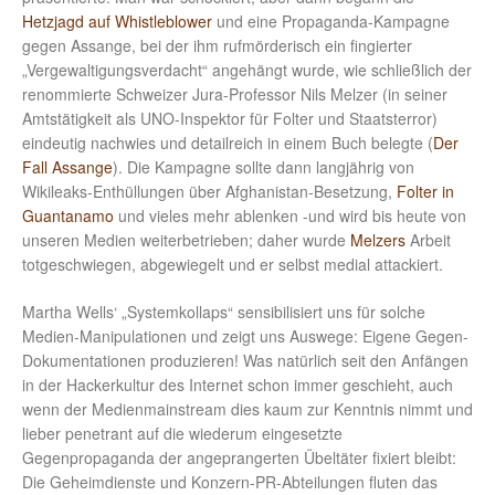
Hetzjagd auf Whistleblower
und eine Propaganda-Kampagne
gegen Assange, bei der ihm rufmörderisch ein fingierter
„Vergewaltigungsverdacht“ angehängt wurde, wie schließlich der
renommierte Schweizer Jura-Professor Nils Melzer (in seiner
Amtstätigkeit als UNO-Inspektor für Folter und Staatsterror)
eindeutig nachwies und detailreich in einem Buch belegte (
Der
Fall Assange
). Die Kampagne sollte dann langjährig von
Wikileaks-Enthüllungen über Afghanistan-Besetzung,
Folter in
Guantanamo
und vieles mehr ablenken -und wird bis heute von
unseren Medien weiterbetrieben; daher wurde
Melzers
Arbeit
totgeschwiegen, abgewiegelt und er selbst medial attackiert.
Martha Wells‘ „Systemkollaps“ sensibilisiert uns für solche
Medien-Manipulationen und zeigt uns Auswege: Eigene Gegen-
Dokumentationen produzieren! Was natürlich seit den Anfängen
in der Hackerkultur des Internet schon immer geschieht, auch
wenn der Medienmainstream dies kaum zur Kenntnis nimmt und
lieber penetrant auf die wiederum eingesetzte
Gegenpropaganda der angeprangerten Übeltäter fixiert bleibt:
Die Geheimdienste und Konzern-PR-Abteilungen fluten das