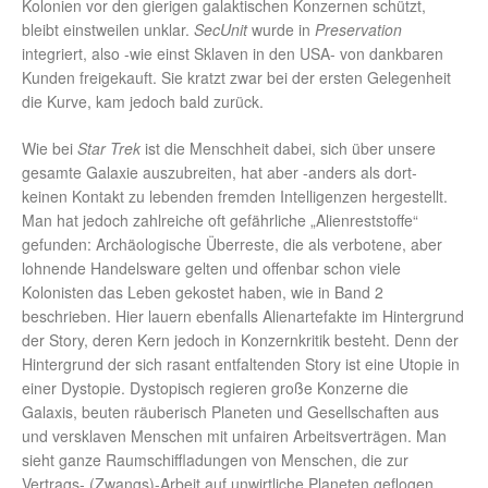
Kolonien vor den gierigen galaktischen Konzernen schützt,
bleibt einstweilen unklar.
SecUnit
wurde in
Preservation
integriert, also -wie einst Sklaven in den USA- von dankbaren
Kunden freigekauft. Sie kratzt zwar bei der ersten Gelegenheit
die Kurve, kam jedoch bald zurück.
Wie bei
Star Trek
ist die Menschheit dabei, sich über unsere
gesamte Galaxie auszubreiten, hat aber -anders als dort-
keinen Kontakt zu lebenden fremden Intelligenzen hergestellt.
Man hat jedoch zahlreiche oft gefährliche „Alienreststoffe“
gefunden: Archäologische Überreste, die als verbotene, aber
lohnende Handelsware gelten und offenbar schon viele
Kolonisten das Leben gekostet haben, wie in Band 2
beschrieben. Hier lauern ebenfalls Alienartefakte im Hintergrund
der Story, deren Kern jedoch in Konzernkritik besteht. Denn der
Hintergrund der sich rasant entfaltenden Story ist eine Utopie in
einer Dystopie. Dystopisch regieren große Konzerne die
Galaxis, beuten räuberisch Planeten und Gesellschaften aus
und versklaven Menschen mit unfairen Arbeitsverträgen. Man
sieht ganze Raumschiffladungen von Menschen, die zur
Vertrags- (Zwangs)-Arbeit auf unwirtliche Planeten geflogen