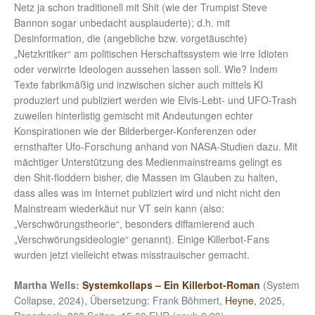
Netz ja schon traditionell mit Shit (wie der Trumpist Steve
Bannon sogar unbedacht ausplauderte); d.h. mit
Desinformation, die (angebliche bzw. vorgetäuschte)
„Netzkritiker“ am politischen Herschaftssystem wie irre Idioten
oder verwirrte Ideologen aussehen lassen soll. Wie? Indem
Texte fabrikmäßig und inzwischen sicher auch mittels KI
produziert und publiziert werden wie Elvis-Lebt- und UFO-Trash
zuweilen hinterlistig gemischt mit Andeutungen echter
Konspirationen wie der Bilderberger-Konferenzen oder
ernsthafter Ufo-Forschung anhand von NASA-Studien dazu. Mit
mächtiger Unterstützung des Medienmainstreams gelingt es
den Shit-floddern bisher, die Massen im Glauben zu halten,
dass alles was im Internet publiziert wird und nicht nicht den
Mainstream wiederkäut nur VT sein kann (also:
„Verschwörungstheorie“, besonders diffamierend auch
„Verschwörungsideologie“ genannt). Einige Killerbot-Fans
wurden jetzt vielleicht etwas misstrauischer gemacht.
Martha Wells:
Systemkollaps – Ein Killerbot-Roman
(System
Collapse, 2024), Übersetzung: Frank Böhmert,
Heyne
, 2025,