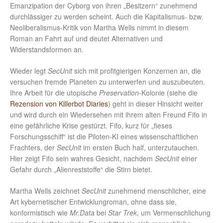
Emanzipation der Cyborg von ihren „Besitzern“ zunehmend
durchlässiger zu werden scheint. Auch die Kapitalismus- bzw.
Neoliberalismus-Kritik von Martha Wells nimmt in diesem
Roman an Fahrt auf und deutet Alternativen und
Widerstandsformen an.
Wieder legt
SecUnit
sich mit profitgierigen Konzernen an, die
versuchen fremde Planeten zu unterwerfen und auszubeuten.
Ihre Arbeit für die utopische
Preservation
-Kolonie (siehe die
Rezension von Killerbot Diaries
) geht in dieser Hinsicht weiter
und wird durch ein Wiedersehen mit ihrem alten Freund Fifo in
eine gefährliche Krise gestürzt. Fifo, kurz für „fieses
Forschungsschiff“ ist die Piloten-KI eines wissenschaftlichen
Frachters, der
SecUnit
im ersten Buch half, unterzutauchen.
Hier zeigt Fifo sein wahres Gesicht, nachdem
SecUnit
einer
Gefahr durch „Alienreststoffe“ die Stirn bietet.
Martha Wells zeichnet
SecUnit
zunehmend menschlicher, eine
Art kybernetischer Entwicklungroman, ohne dass sie,
konformistisch wie
Mr.Data
bei
Star Trek
, um Vermenschlichung