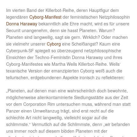
Im vierten Band der Killerbot-Reihe, deren Hauptfigur dem
legendären
Cyborg-Manifest
der feministischen Netzphilosophin
Donna Haraway
bekanntlich alle Ehre macht, wird es für unsere
Secunit unangenehm, denn sie hasst Planeten. Warum?
Planeten sind langweilig, sagt sie gern. Wirklich? Oder machen
sie vielmehr unserer
Cyborg
eine Scheißangst? Kaum eine
Cyberpunk-SF spiegelt so überzeugend netzphilosophische
Einsichten der Techno-Feministin Donna Haraway und ihres
Cyborg-Manifestes wie Martha Wells Killerbot-Reihe. Wells‘
texanische Version der emanzipierten Cyborg weiß auch die
tellurischen, erdgebundenen Aspekte ironisch zu reflektieren:
„Planeten, auf denen man eine wahrscheinlich doch bewohnte,
möglicherweise alienkontaminierte Siedlungsstätte aus der Zeit
vor dem Corporation Rim untersuchen muss, während man statt
Panzer einen Umweltanzug trägt, sind erst recht auf die
schlechte Art nicht langweilig, vielleicht sogar auf die
schlimmste.“ Vermutlich auf die Schlimmste, denn „wir befanden
uns immer noch auf diesem blöden Planeten mit der