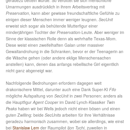
geradezu betteln würde. So verbittet sie sich menschliche
Umarmungen ausdrücklich in ihrem Arbeitsvertrag mit
Preservation
, kann aber gewisse freundschaftliche Gefühle zu
einigen dieser Menschen immer weniger leugnen.
SecUnit
erweist sich sogar als behütende Mutterfigur einer
minderjährigen Tochter der
Preservation
-Leute. Aber weniger im
Sinne der klassischen Rolle denn als wehrhafte Texas-Mom.
Diese weist einen zweifelhaften Galan unter massiver
Gewaltandrohung in die Schranken, bevor er der Teenagerin an
die Wäsche gehen (oder andere eklige Menschensachen
anstellen) kann, denen das anfangs rebellische Girl eigentlich
nicht ganz abgeneigt war.
Nachfolgende Bedrohungen erfordern dagegen weit
drakonischere Mittel, darunter auch eine Dank Super-KI
Fifo
mögliche Aufspaltung von
SecUnit
in zwei Personen; anders als
die Hauptfigur
Agent Cooper
im David Lynch-Klassiker
Twin
Peaks
haben wir bei Wells jedoch nicht einen bösen und einen
guten Zwilling: beide
SecUnits
arbeiten für ihre Verhältnisse
geradezu harmonisch zusammen, wobei sie allerdings, wie einst
bei
Stanislaw Lem
der Raumpilot
Ijon Tychi
, zuweilen in