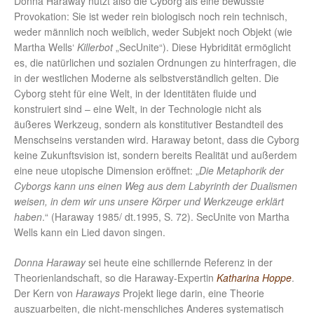
Donna Haraway nutzt also die Cyborg als eine bewusste
Provokation: Sie ist weder rein biologisch noch rein technisch,
weder männlich noch weiblich, weder Subjekt noch Objekt (wie
Martha Wells‘
Killerbot
„SecUnite“). Diese Hybridität ermöglicht
es, die natürlichen und sozialen Ordnungen zu hinterfragen, die
in der westlichen Moderne als selbstverständlich gelten. Die
Cyborg steht für eine Welt, in der Identitäten fluide und
konstruiert sind – eine Welt, in der Technologie nicht als
äußeres Werkzeug, sondern als konstitutiver Bestandteil des
Menschseins verstanden wird. Haraway betont, dass die Cyborg
keine Zukunftsvision ist, sondern bereits Realität und außerdem
eine neue utopische Dimension eröffnet: „
Die Metaphorik der
Cyborgs kann uns einen Weg aus dem Labyrinth der Dualismen
weisen, in dem wir uns unsere Körper und Werkzeuge erklärt
haben
.“ (Haraway 1985/ dt.1995, S. 72). SecUnite von Martha
Wells kann ein Lied davon singen.
Donna Haraway
sei heute eine schillernde Referenz in der
Theorienlandschaft, so die Haraway-Expertin
Katharina Hoppe
.
Der Kern von
Haraways
Projekt liege darin, eine Theorie
auszuarbeiten, die nicht-menschliches Anderes systematisch