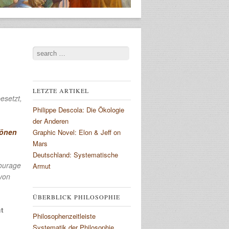
Search
LETZTE ARTIKEL
esetzt,
Philippe Descola: Die Ökologie
der Anderen
önen
Graphic Novel: Elon & Jeff on
Mars
Deutschland: Systematische
courage
Armut
avon
ÜBERBLICK PHILOSOPHIE
t
Philosophenzeitleiste
Systematik der Philosophie