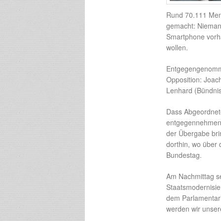
Rund 70.111 Mens
gemacht: Niemand
Smartphone vorha
wollen.
Entgegengenomme
Opposition: Joac
Lenhard (Bündnis
Dass Abgeordnete
entgegennehmen, 
der Übergabe bri
dorthin, wo über
Bundestag.
Am Nachmittag se
Staatsmodernisier
dem Parlamentar
werden wir unser