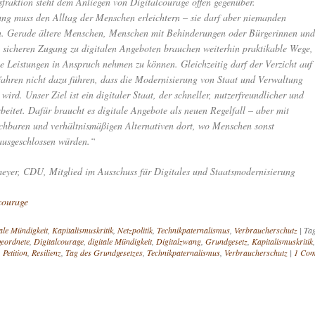
fraktion steht dem Anliegen von Digitalcourage offen gegenüber.
rung muss den Alltag der Menschen erleichtern – sie darf aber niemanden
n. Gerade ältere Menschen, Menschen mit Behinderungen oder Bürgerinnen und
 sicheren Zugang zu digitalen Angeboten brauchen weiterhin praktikable Wege,
he Leistungen in Anspruch nehmen zu können. Gleichzeitig darf der Verzicht auf
rfahren nicht dazu führen, dass die Modernisierung von Staat und Verwaltung
wird. Unser Ziel ist ein digitaler Staat, der schneller, nutzerfreundlicher und
arbeitet. Dafür braucht es digitale Angebote als neuen Regelfall – aber mit
eichbaren und verhältnismäßigen Alternativen dort, wo Menschen sonst
 ausgeschlossen würden.“
yer, CDU, Mitglied im Ausschuss für Digitales und Staatsmodernisierung
courage
tale Mündigkeit
,
Kapitalismuskritik
,
Netzpolitik
,
Technikpaternalismus
,
Verbraucherschutz
|
Ta
eordnete
,
Digitalcourage
,
digitale Mündigkeit
,
Digitalzwang
,
Grundgesetz
,
Kapitalismuskritik
,
,
Petition
,
Resilienz
,
Tag des Grundgesetzes
,
Technikpaternalismus
,
Verbraucherschutz
|
1 Co