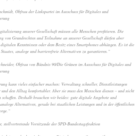
hmidt, Obfrau der Linkspartei im Ausschuss für Digitales und
ierung
italisierung unserer Gesellschaft müssen alle Menschen profitieren. Die
 von Grundrechten und Teilnahme an unserer Gesellschaft dürfen aber
 digitalen Kenntnissen oder dem Besitz eines Smartphones abhängen. Es ist die
Staates, analoge und barrierefreie Alternativen zu garantieren.“
hneider, Obfrau von Bündnis 90/Die Grünen im Ausschuss für Digitales und
ierung
rung kann vieles einfacher machen: Verwaltung schneller, Dienstleistungen
r und den Alltag komfortabler. Aber sie muss den Menschen dienen – und nicht
 schaffen. Deshalb brauchen wir beides: gute digitale Angebote und
 analoge Alternativen, gerade bei staatlichen Leistungen und in der öffentlichen
orge.“
 stellvertretende Vorsitzende der SPD-Bundestagsfraktion