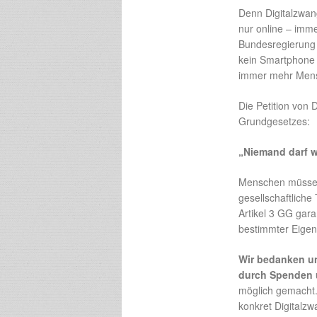
Denn Digitalzwang
nur online – imme
Bundesregierung s
kein Smartphone n
immer mehr Men
Die Petition von 
Grundgesetzes:
„Niemand darf w
Menschen müssen 
gesellschaftlich
Artikel 3 GG gara
bestimmter Eigen
Wir bedanken uns
durch Spenden u
möglich gemacht.
konkret Digitalz