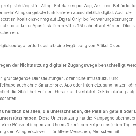
 zeigt sich längst im Alltag: Fahrkarten per App, Arzt- und Behördent
r mehr Alltagsangebote funktionieren ausschließlich digital. Auch die
etzt im Koalitionsvertrag auf „Digital Only“ bei Verwaltungsleistungen
utzt oder keine Apps installieren will, stößt schnell auf Hürden. Dies s
schen ein.
Digitalcourage fordert deshalb eine Ergänzung von Artikel 3 des
egen der Nichtnutzung digitaler Zugangswege benachteiligt wer
grundlegende Dienstleistungen, öffentliche Infrastruktur und
e Teilhabe auch ohne Smartphone, App oder Internetzugang nutzen kön
ntiert die Gleichheit vor dem Gesetz und verbietet Diskriminierung auf
schaften.
 herzlich bei allen, die unterschrieben, die Petition geteilt oder 
nterstützt haben.
Diese Unterstützung hat die Kampagne überhaupt 
 Viele Rückmeldungen von Unterstützer.innen zeigen uns jeden Tag, w
wang den Alltag erschwert – für ältere Menschen, Menschen mit