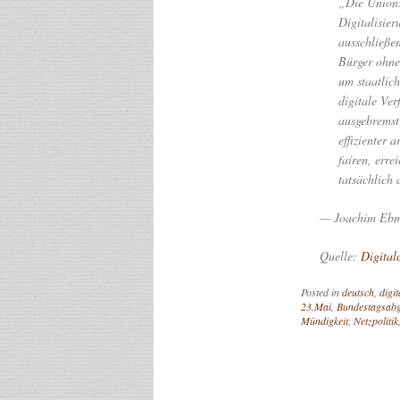
„Die Unions
Digitalisie
ausschließe
Bürger ohne
um staatlic
digitale Ve
ausgebremst 
effizienter 
fairen, err
tatsächlich
— Joachim Ebme
Quelle:
Digital
Posted in
deutsch
,
digi
23.Mai
,
Bundestagsabg
Mündigkeit
,
Netzpolitik