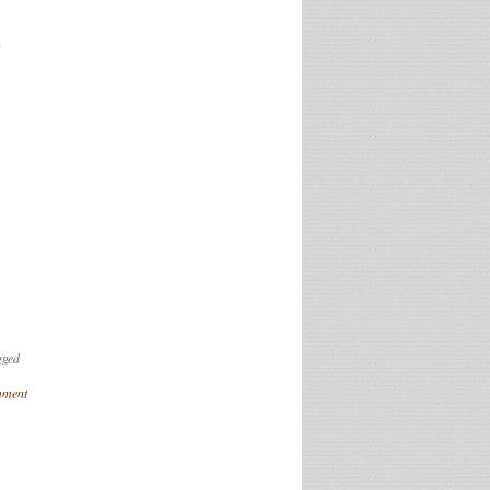
gged
mment