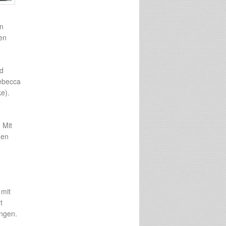
in
en
d
ebecca
e).
 Mit
nen
 mit
t
ingen.