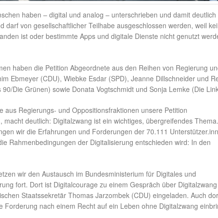
chen haben – digital und analog – unterschrieben und damit deutlich
 darf von gesellschaftlicher Teilhabe ausgeschlossen werden, weil ke
nden ist oder bestimmte Apps und digitale Dienste nicht genutzt werd
n haben die Petition Abgeordnete aus den Reihen von Regierung un
him Ebmeyer (CDU), Wiebke Esdar (SPD), Jeanne Dillschneider und R
 90/Die Grünen) sowie Donata Vogtschmidt und Sonja Lemke (Die Link
 aus Regierungs- und Oppositionsfraktionen unsere Petition
macht deutlich: Digitalzwang ist ein wichtiges, übergreifendes Thema.
ngen wir die Erfahrungen und Forderungen der 70.111 Unterstützer.in
 die Rahmenbedingungen der Digitalisierung entschieden wird: In den
tzen wir den Austausch im Bundesministerium für Digitales und
ung fort. Dort ist Digitalcourage zu einem Gespräch über Digitalzwang
ischen Staatssekretär Thomas Jarzombek (CDU) eingeladen. Auch dor
e Forderung nach einem Recht auf ein Leben ohne Digitalzwang einbr