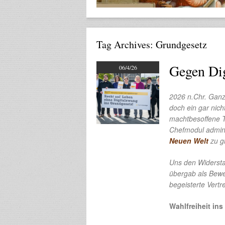
Tag Archives:
Grundgesetz
Gegen Dig
06/4/26
2026 n.Chr. Ganz
doch ein gar nich
machtbesoffene T
Chefmodul adminis
Neuen Welt
zu gl
Uns den Widerstan
übergab als Bewe
begeisterte Vertr
Wahlfreiheit in