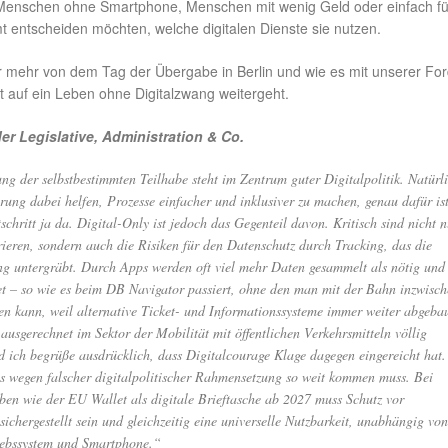
enschen ohne Smartphone, Menschen mit wenig Geld oder einfach für
t entscheiden möchten, welche digitalen Dienste sie nutzen.
ir mehr von dem Tag der Übergabe in Berlin und wie es mit unserer Fo
 auf ein Leben ohne Digitalzwang weitergeht.
er Legislative, Administration & Co.
ng der selbstbestimmten Teilhabe steht im Zentrum guter Digitalpolitik. Natürl
erung dabei helfen, Prozesse einfacher und inklusiver zu machen, genau dafür is
schritt ja da. Digital-Only ist jedoch das Gegenteil davon. Kritisch sind nicht n
ieren, sondern auch die Risiken für den Datenschutz durch Tracking, das die
g untergräbt. Durch Apps werden oft viel mehr Daten gesammelt als nötig und
tet – so wie es beim DB Navigator passiert, ohne den man mit der Bahn inzwisc
n kann, weil alternative Ticket- und Informationssysteme immer weiter abgeba
ausgerechnet im Sektor der Mobilität mit öffentlichen Verkehrsmitteln völlig
d ich begrüße ausdrücklich, dass Digitalcourage Klage dagegen eingereicht hat.
s wegen falscher digitalpolitischer Rahmensetzung so weit kommen muss. Bei
ben wie der EU Wallet als digitale Brieftasche ab 2027 muss Schutz vor
ichergestellt sein und gleichzeitig eine universelle Nutzbarkeit, unabhängig von
iebssystem und Smartphone.“