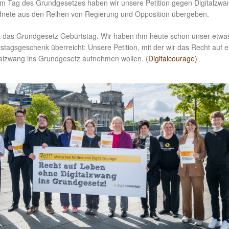
m Tag des Grundgesetzes haben wir unsere Petition gegen Digitalzwa
dnete aus den Reihen von Regierung und Opposition übergeben.
t das Grundgesetz Geburtstag. Wir haben ihm heute schon unser etwa
stagsgeschenk überreicht: Unsere Petition, mit der wir das Recht auf e
alzwang ins Grundgesetz aufnehmen wollen. (
Digitalcourage)