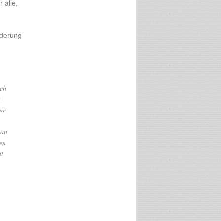
 alle,
rderung
ich
t
ur
 an
hen
ut