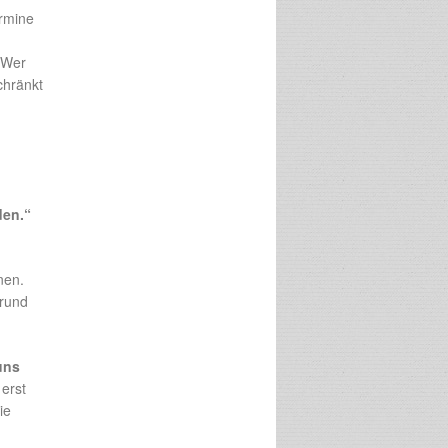
ermine
. Wer
chränkt
den.“
nen.
grund
uns
erst
ie