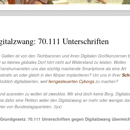
italzwang: 70.111 Unterschriften
 Gallien ist von den Techbaronen und ihren Digitalen Großkonzernen b
t so kleines globales Dorf hört nicht auf Widerstand zu leisten. Wollen
ranshumanisten uns das süchtig machende Smartphone als eine Art
trativ an oder gleich in den Körper implantieren? Um uns in ihrer
Sch
ücklich digitalisierten, weil
ferngesteuerten Cyborgs
zu machen?
d ausreden zu wollen ist zwecklos. Wir sind doch keine Borg. Digital
is dafür eine Petition wider den Digitalzwang an mehr oder weniger d
eter von Bundestagsparteien. (tyx)
s Grundgesetz
:
70.111 Unterschriften gegen Digitalzwang überreich