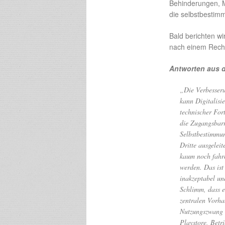
Behinderungen, M
die selbstbestimm
Bald berichten w
nach einem Recht
Antworten aus d
„Die Verbesseru
kann Digitalisi
technischer Fort
die Zugangsbarr
Selbstbestimmun
Dritte ausgelei
kaum noch fahre
werden. Das ist 
inakzeptabel un
Schlimm, dass e
zentralen Vorha
Nutzungszwang s
Playstore, Betr