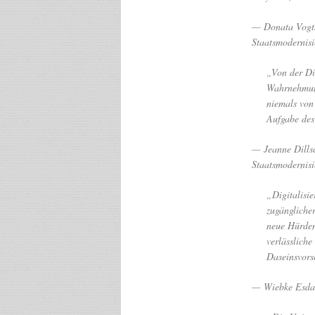
— Donata Vogtsc
Staatsmodernis
„Von der Dig
Wahrnehmung
niemals von
Aufgabe des 
— Jeanne Dillsc
Staatsmodernis
„Digitalisie
zugängliche
neue Hürden
verlässliche
Daseinsvors
— Wiebke Esdar,