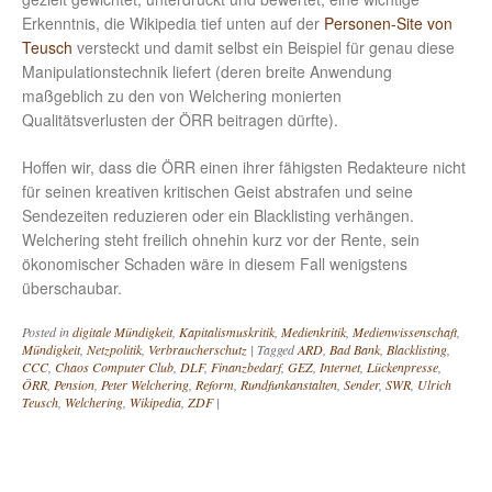
Erkenntnis, die Wikipedia tief unten auf der
Personen-Site von
Teusch
versteckt und damit selbst ein Beispiel für genau diese
Manipulationstechnik liefert (deren breite Anwendung
maßgeblich zu den von Welchering monierten
Qualitätsverlusten der ÖRR beitragen dürfte).
Hoffen wir, dass die ÖRR einen ihrer fähigsten Redakteure nicht
für seinen kreativen kritischen Geist abstrafen und seine
Sendezeiten reduzieren oder ein Blacklisting verhängen.
Welchering steht freilich ohnehin kurz vor der Rente, sein
ökonomischer Schaden wäre in diesem Fall wenigstens
überschaubar.
Posted in
digitale Mündigkeit
,
Kapitalismuskritik
,
Medienkritik
,
Medienwissenschaft
,
Mündigkeit
,
Netzpolitik
,
Verbraucherschutz
|
Tagged
ARD
,
Bad Bank
,
Blacklisting
,
CCC
,
Chaos Computer Club
,
DLF
,
Finanzbedarf
,
GEZ
,
Internet
,
Lückenpresse
,
ÖRR
,
Pension
,
Peter Welchering
,
Reform
,
Rundfunkanstalten
,
Sender
,
SWR
,
Ulrich
Teusch
,
Welchering
,
Wikipedia
,
ZDF
|