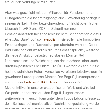
strukturiert verbringen“ zu dürfen.
Aber was geschieht mit den Milliarden für Pensionen und
Ruhegehälter, die längst zugesagt sind? Welchering schlägt in
seinem Artikel mit der bezeichnenden, nur leicht polemischen
Überschrift „ARD und ZDF: In Zukunft nur noch
Pensionsanstalten mit angeschlossenem Sendebetrieb?“ dafür
eine „Bad Bank“ vor, so
Telepolis
. In sie sollen alle Immobilien,
Finanzanlagen und Rückstellungen überführt werden. Diese
Bad Bank bedient weiterhin die Pensionsansprüche, während
die neue Anstalt unbelastet neu starten könnte. Rein
finanztechnisch, so Welchering, sei das machbar -aber auch
rundfunkpolitisch? Eher nicht. Die ÖRR werden diesen für sie
hochnotpeinlichen Reformvorschlag verbissen totschweigen -in
gewohnter Lückenpresse-Manier. Der Begriff „Lückenpresse“
stammt von
Professor Ulrich Teusch
, einer der raren
Medienkritiker in unserer akademischen Welt, und wird bei
Wikipedia tendenziös auf den Begriff „Lügenpresse“
weitergeleitet. Teusch kam unter dem Topos Lückenpresse zu
dem Schluss, bei manipulativer Nachrichtengestaltung werde
gezielt gewichtet, unterdrückt und bewertet; eine wichtige