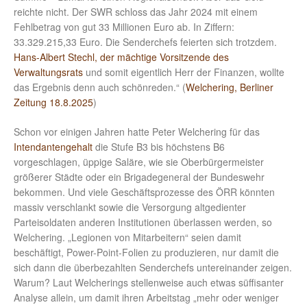
reichte nicht. Der SWR schloss das Jahr 2024 mit einem
Fehlbetrag von gut 33 Millionen Euro ab. In Ziffern:
33.329.215,33 Euro. Die Senderchefs feierten sich trotzdem.
Hans-Albert Stechl, der mächtige Vorsitzende des
Verwaltungsrats
und somit eigentlich Herr der Finanzen, wollte
das Ergebnis denn auch schönreden.“ (
Welchering, Berliner
Zeitung 18.8.2025
)
Schon vor einigen Jahren hatte Peter Welchering für das
Intendantengehalt
die Stufe B3 bis höchstens B6
vorgeschlagen, üppige Saläre, wie sie Oberbürgermeister
größerer Städte oder ein Brigadegeneral der Bundeswehr
bekommen. Und viele Geschäftsprozesse des ÖRR könnten
massiv verschlankt sowie die Versorgung altgedienter
Parteisoldaten anderen Institutionen überlassen werden, so
Welchering. „Legionen von Mitarbeitern“ seien damit
beschäftigt, Power-Point-Folien zu produzieren, nur damit die
sich dann die überbezahlten Senderchefs untereinander zeigen.
Warum? Laut Welcherings stellenweise auch etwas süffisanter
Analyse allein, um damit ihren Arbeitstag „mehr oder weniger