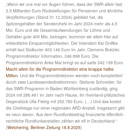
„Wenn wir uns mal vor Augen führen, dass der SWR allein fast
2,5 Milliarden Euro Rückstellungen für Pensionen und ähnliche
Verpflichtungen (Stand 31.12.2024) gebildet hat, die
Spitzengehälter der Senderchefs im Jahr 2024 mehr als 4,5
Mio. Euro und die Gesamtaufwendungen für Löhne und
Gehälter gute 400 Mio. betragen, kommen wir allein hier auf
erkleckliche Einsparmöglichkeiten. Der Intendant Kai Gniffke
erhält laut Südkurier 403.146 Euro im Jahr, Clemens Bratzler,
Programmdirektor Information, 246.898 Euro. Die
Programmdirektorin Anke Mai bringt es auf satte 242.158 Euro.
Macht allein für die Programmdirektion eine knappe halbe
Million.
Und die Programmdirektoren werden noch komplettiert
durch zwei Landessendedirektorinnen. Stefanie Schneider, für
das SWR-Programm in Baden-Württemberg zuständig, ging
2024 mit 286.461 im Jahr nach Hause, ihr rheinland-pfälzisches
Gegenstück Ulla Fiebig mit 252.780 Euro. (…) Und das kostet
die Chefetage nur einer regionalen ARD-Anstalt. Insgesamt gibt
es neun davon. Aus dem Rundfunkbeitrag finanzierte öffentlich-
rechtliche Rundfunkanstalten zählen wir elf in Deutschland.“
(
Welchering, Berliner Zeitung 18.8.2025
)