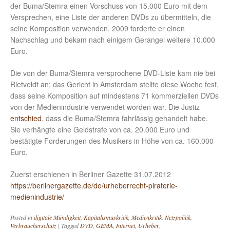
der Buma/Stemra einen Vorschuss von 15.000 Euro mit dem
Versprechen, eine Liste der anderen DVDs zu übermitteln, die
seine Komposition verwenden. 2009 forderte er einen
Nachschlag und bekam nach einigem Gerangel weitere 10.000
Euro.
Die von der Buma/Stemra versprochene DVD-Liste kam nie bei
Rietveldt an; das Gericht in Amsterdam stellte diese Woche fest,
dass seine Komposition auf mindestens 71 kommerziellen DVDs
von der Medienindustrie verwendet worden war. Die Justiz
entschied
, dass die Buma/Stemra fahrlässig gehandelt habe.
Sie verhängte eine Geldstrafe von ca. 20.000 Euro und
bestätigte Forderungen des Musikers in Höhe von ca. 160.000
Euro.
Zuerst erschienen in Berliner Gazette 31.07.2012
https://berlinergazette.de/de/urheberrecht-piraterie-
medienindustrie/
Posted in
digitale Mündigkeit
,
Kapitalismuskritik
,
Medienkritik
,
Netzpolitik
,
Verbraucherschutz
|
Tagged
DVD
,
GEMA
,
Internet
,
Urheber
,