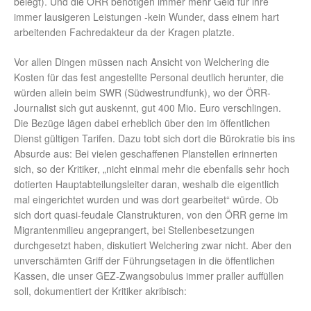
belegt). Und die ÖRR benötigen immer mehr Geld für ihre
immer lausigeren Leistungen -kein Wunder, dass einem hart
arbeitenden Fachredakteur da der Kragen platzte.
Vor allen Dingen müssen nach Ansicht von Welchering die
Kosten für das fest angestellte Personal deutlich herunter, die
würden allein beim SWR (Südwestrundfunk), wo der ÖRR-
Journalist sich gut auskennt, gut 400 Mio. Euro verschlingen.
Die Bezüge lägen dabei erheblich über den im öffentlichen
Dienst gültigen Tarifen. Dazu tobt sich dort die Bürokratie bis ins
Absurde aus: Bei vielen geschaffenen Planstellen erinnerten
sich, so der Kritiker, „nicht einmal mehr die ebenfalls sehr hoch
dotierten Hauptabteilungsleiter daran, weshalb die eigentlich
mal eingerichtet wurden und was dort gearbeitet“ würde. Ob
sich dort quasi-feudale Clanstrukturen, von den ÖRR gerne im
Migrantenmilieu angeprangert, bei Stellenbesetzungen
durchgesetzt haben, diskutiert Welchering zwar nicht. Aber den
unverschämten Griff der Führungsetagen in die öffentlichen
Kassen, die unser GEZ-Zwangsobulus immer praller auffüllen
soll, dokumentiert der Kritiker akribisch: