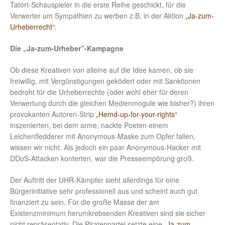
Tatort-Schauspieler in die erste Reihe geschickt, für die
Verwerter um Sympathien zu werben z.B. in der Aktion
„Ja-zum-
Urheberrecht“
.
Die „Ja-zum-Urheber”-Kampagne
Ob diese Kreativen von alleine auf die Idee kamen, ob sie
freiwillig, mit Vergünstigungen geködert oder mit Sanktionen
bedroht für die Urheberrechte (oder wohl eher für deren
Verwertung durch die gleichen Medienmogule wie bisher?) ihren
provokanten Autoren-Strip
„Hemd-up-for-your-rights“
inszenierten, bei dem arme, nackte Poeten einem
Leichenfledderer mit Anonymous-Maske zum Opfer fallen,
wissen wir nicht. Als jedoch ein paar Anonymous-Hacker mit
DDoS-Attacken konterten, war die Presseempörung groß.
Der Auftritt der UHR-Kämpfer sieht allerdings für eine
Bürgerinitiative sehr professionell aus und scheint auch gut
finanziert zu sein. Für die große Masse der am
Existenzminimum herumkrebsenden Kreativen sind sie sicher
nicht repräsentativ. Die Piratenpartei setzte eine
„Ja-zum-