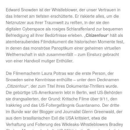
Edward Snowden ist der Whistleblower, der unser Vertrauen in
das Internet am tiefsten erschütterte. Er riskierte alles, um die
Netznutzer aus ihrer Traumwelt zu reißen, in der sie den
digitalen Cyberspace als rosiges Schlaraffenland zur bequemen
Befriedigung all ihrer Bedürfnisse erleben. „
Citizenfour
“ hält als
atemberaubendes Filmdokument die historischen Momente fest,
in denen das monströse Panoptikum einer geheimen virtuellen
Weltherrschaft in sich zusammenfällt – zum Einsturz gebracht
von einer Handvoll mutiger Enthüller.
Die Filmemacherin Laura Poitras war die erste Person, der
Snowden seine Kenntnisse enthüllte – unter dem Decknamen
„Citizenfour“, der zum Titel ihres Dokumentar-Thrillers wurde.
Die gebürtige US-Amerikanerin lebt in Berlin, weil US-Behörden
sie drangsalierten, der Grund: Kritische Filme über 9/11, den
Irakkrieg und das US-Foltergefängnis Guantanamo. Der dritte
im Bunde war der Blogger und Journalist Glenn Greenwald, der
aus dem brasilianischen Exil die USA kritisiert, etwa die
Verhaftung und Folterung des Wikileaks-Whistleblowers Bradley