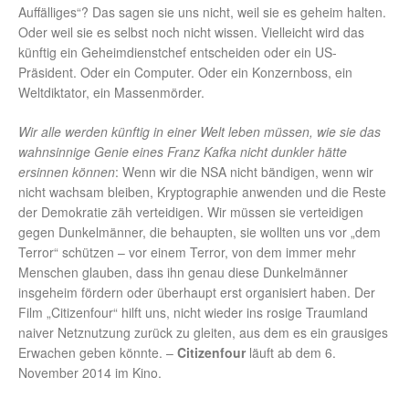
Auffälliges“? Das sagen sie uns nicht, weil sie es geheim halten.
Oder weil sie es selbst noch nicht wissen. Vielleicht wird das
künftig ein Geheimdienstchef entscheiden oder ein US-
Präsident. Oder ein Computer. Oder ein Konzernboss, ein
Weltdiktator, ein Massenmörder.
Wir alle werden künftig in einer Welt leben müssen, wie sie das
wahnsinnige Genie eines Franz Kafka nicht dunkler hätte
ersinnen können
: Wenn wir die NSA nicht bändigen, wenn wir
nicht wachsam bleiben, Kryptographie anwenden und die Reste
der Demokratie zäh verteidigen. Wir müssen sie verteidigen
gegen Dunkelmänner, die behaupten, sie wollten uns vor „dem
Terror“ schützen – vor einem Terror, von dem immer mehr
Menschen glauben, dass ihn genau diese Dunkelmänner
insgeheim fördern oder überhaupt erst organisiert haben. Der
Film „Citizenfour“ hilft uns, nicht wieder ins rosige Traumland
naiver Netznutzung zurück zu gleiten, aus dem es ein grausiges
Erwachen geben könnte. –
Citizenfour
läuft ab dem 6.
November 2014 im Kino.