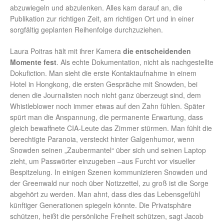
abzuwiegeln und abzulenken. Alles kam darauf an, die
Publikation zur richtigen Zeit, am richtigen Ort und in einer
sorgfältig geplanten Reihenfolge durchzuziehen.
Laura Poitras hält mit ihrer Kamera
die entscheidenden
Momente fest
. Als echte Dokumentation, nicht als nachgestellte
Dokufiction. Man sieht die erste Kontaktaufnahme in einem
Hotel in Hongkong, die ersten Gespräche mit Snowden, bei
denen die Journalisten noch nicht ganz überzeugt sind, dem
Whistleblower noch immer etwas auf den Zahn fühlen. Später
spürt man die Anspannung, die permanente Erwartung, dass
gleich bewaffnete CIA-Leute das Zimmer stürmen. Man fühlt die
berechtigte Paranoia, versteckt hinter Galgenhumor, wenn
Snowden seinen „Zaubermantel“ über sich und seinen Laptop
zieht, um Passwörter einzugeben –aus Furcht vor visueller
Bespitzelung. In einigen Szenen kommunizieren Snowden und
der Greenwald nur noch über Notizzettel, zu groß ist die Sorge
abgehört zu werden. Man ahnt, dass dies das Lebensgefühl
künftiger Generationen spiegeln könnte. Die Privatsphäre
schützen, heißt die persönliche Freiheit schützen, sagt Jacob