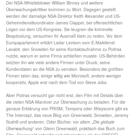
Der NSA-Whistleblower William Binney und weitere
Überwachungskritiker kommen zu Wort. Dagegen gestellt
werden der damalige NSA-Direktor Keith Alexander und US-
Geheimdienstkoordinator James Clapper, bei offensichtlichen
Lügen vor dem US-Kongress. Sie leugnen die kriminelle
Bespitzelung, versuchen ihr Ausmaß klein zu reden. Vor dem
Europaparlament erklärt Ladar Levison vom E-Maildienst
Lavabit, den Snowden für seine Kontaktaufnahme zu Poitras
nutzte, warum er seine Firma schließen musste. US-Behörden
setzten ihn wie viele andere Firmen unter Druck, seine
Kundendaten an die NSA zu verraten. Besonders die größten
Firmen taten das, einige willig wie Microsoft, andere weniger
kooperativ, Apple erst nach dem Tod von Steve Jobs.
Aber Poitras versucht gar nicht erst, den Film mit Details über
die vielen NSA-Manöver zur Überwachung zu beladen. Für die
genaue Erklärung von PRISM, Tempora oder XKeyscore gibt es
The Intercept, das neue Blog von Greenwald, Snowden, Jeremy
Scahill und anderen. Oder Bücher, vor allem „
Die globale
Überwachung
“ von Glenn Greenwald, praktisch das Buch zum