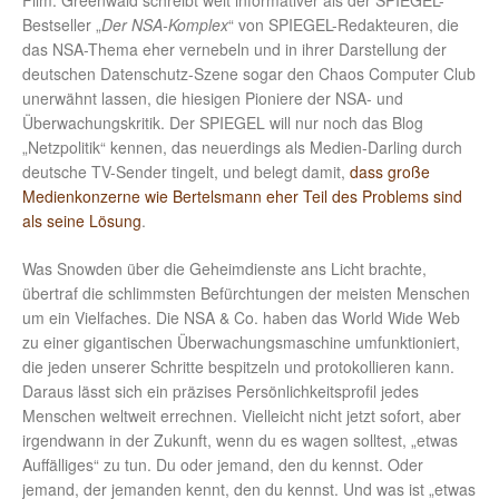
Film. Greenwald schreibt weit informativer als der SPIEGEL-
Bestseller „
Der NSA-Komplex
“ von SPIEGEL-Redakteuren, die
das NSA-Thema eher vernebeln und in ihrer Darstellung der
deutschen Datenschutz-Szene sogar den Chaos Computer Club
unerwähnt lassen, die hiesigen Pioniere der NSA- und
Überwachungskritik. Der SPIEGEL will nur noch das Blog
„Netzpolitik“ kennen, das neuerdings als Medien-Darling durch
deutsche TV-Sender tingelt, und belegt damit,
dass große
Medienkonzerne wie Bertelsmann eher Teil des Problems sind
als seine Lösung
.
Was Snowden über die Geheimdienste ans Licht brachte,
übertraf die schlimmsten Befürchtungen der meisten Menschen
um ein Vielfaches. Die NSA & Co. haben das World Wide Web
zu einer gigantischen Überwachungsmaschine umfunktioniert,
die jeden unserer Schritte bespitzeln und protokollieren kann.
Daraus lässt sich ein präzises Persönlichkeitsprofil jedes
Menschen weltweit errechnen. Vielleicht nicht jetzt sofort, aber
irgendwann in der Zukunft, wenn du es wagen solltest, „etwas
Auffälliges“ zu tun. Du oder jemand, den du kennst. Oder
jemand, der jemanden kennt, den du kennst. Und was ist „etwas