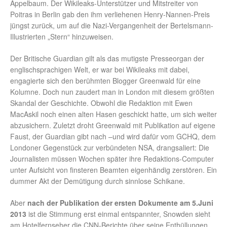
Appelbaum. Der Wikileaks-Unterstützer und Mitstreiter von
Poitras in Berlin gab den ihm verliehenen Henry-Nannen-Preis
jüngst zurück, um auf die Nazi-Vergangenheit der Bertelsmann-
Illustrierten „Stern“ hinzuweisen.
Der Britische Guardian gilt als das mutigste Presseorgan der
englischsprachigen Welt, er war bei Wikileaks mit dabei,
engagierte sich den berühmten Blogger Greenwald für eine
Kolumne. Doch nun zaudert man in London mit diesem größten
Skandal der Geschichte. Obwohl die Redaktion mit Ewen
MacAskil noch einen alten Hasen geschickt hatte, um sich weiter
abzusichern. Zuletzt droht Greenwald mit Publikation auf eigene
Faust, der Guardian gibt nach –und wird dafür vom GCHQ, dem
Londoner Gegenstück zur verbündeten NSA, drangsaliert: Die
Journalisten müssen Wochen später ihre Redaktions-Computer
unter Aufsicht von finsteren Beamten eigenhändig zerstören. Ein
dummer Akt der Demütigung durch sinnlose Schikane.
Aber
nach der Publikation der ersten Dokumente am 5.Juni
2013
ist die Stimmung erst einmal entspannter, Snowden sieht
am Hotelfernseher die CNN-Berichte über seine Enthüllungen