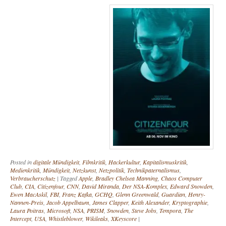
Posted in
digitale Mündigkeit
,
Filmkritik
,
Hackerkultur
,
Kapitalismuskritik
,
Medienkritik
,
Mündigkeit
,
Netzkunst
,
Netzpolitik
,
Technikpaternalismus
,
Verbraucherschutz
|
Tagged
Apple
,
Bradley Chelsea Manning
,
Chaos Computer
Club
,
CIA
,
Citizenfour
,
CNN
,
David Miranda
,
Der NSA-Komplex
,
Edward Snowden
,
Ewen MacAskil
,
FBI
,
Franz Kafka
,
GCHQ
,
Glenn Greenwald
,
Guardian
,
Henry-
Nannen-Preis
,
Jacob Appelbaum
,
James Clapper
,
Keith Alexander
,
Kryptographie
,
Laura Poitras
,
Microsoft
,
NSA
,
PRISM
,
Snowden
,
Steve Jobs
,
Tempora
,
The
Intercept
,
USA
,
Whistleblower
,
Wikileaks
,
XKeyscore
|