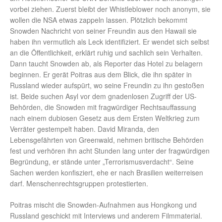
vorbei ziehen. Zuerst bleibt der Whistleblower noch anonym, sie
wollen die NSA etwas zappeln lassen. Plötzlich bekommt
Snowden Nachricht von seiner Freundin aus den Hawaii sie
haben ihn vermutlich als Leck identifiziert. Er wendet sich selbst
an die Öffentlichkeit, erklärt ruhig und sachlich sein Verhalten.
Dann taucht Snowden ab, als Reporter das Hotel zu belagern
beginnen. Er gerät Poitras aus dem Blick, die ihn später in
Russland wieder aufspürt, wo seine Freundin zu ihn gestoßen
ist. Beide suchen Asyl vor dem gnadenlosen Zugriff der US-
Behörden, die Snowden mit fragwürdiger Rechtsauffassung
nach einem dubiosen Gesetz aus dem Ersten Weltkrieg zum
Verräter gestempelt haben. David Miranda, den
Lebensgefährten von Greenwald, nehmen britische Behörden
fest und verhören ihn acht Stunden lang unter der fragwürdigen
Begründung, er stände unter „Terrorismusverdacht“. Seine
Sachen werden konfisziert, ehe er nach Brasilien weiterreisen
darf. Menschenrechtsgruppen protestierten.
Poitras mischt die Snowden-Aufnahmen aus Hongkong und
Russland geschickt mit Interviews und anderem Filmmaterial.