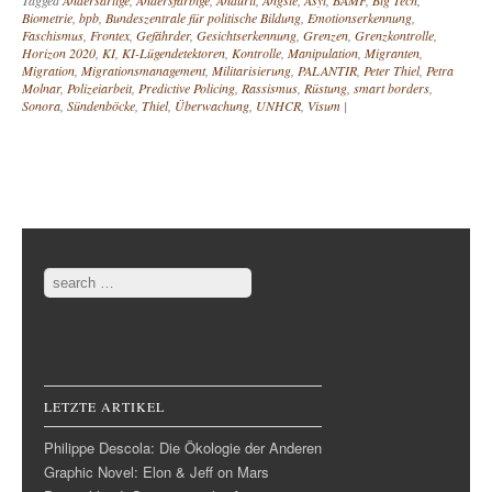
Tagged
Andersartige
,
Andersfarbige
,
Anduril
,
Ängste
,
Asyl
,
BAMF
,
Big Tech
,
Biometrie
,
bpb
,
Bundeszentrale für politische Bildung
,
Emotionserkennung
,
Faschismus
,
Frontex
,
Gefährder
,
Gesichtserkennung
,
Grenzen
,
Grenzkontrolle
,
Horizon 2020
,
KI
,
KI-Lügendetektoren
,
Kontrolle
,
Manipulation
,
Migranten
,
Migration
,
Migrationsmanagement
,
Militarisierung
,
PALANTIR
,
Peter Thiel
,
Petra
Molnar
,
Polizeiarbeit
,
Predictive Policing
,
Rassismus
,
Rüstung
,
smart borders
,
Sonora
,
Sündenböcke
,
Thiel
,
Überwachung
,
UNHCR
,
Visum
|
Post navigation
Search
LETZTE ARTIKEL
Philippe Descola: Die Ökologie der Anderen
Graphic Novel: Elon & Jeff on Mars