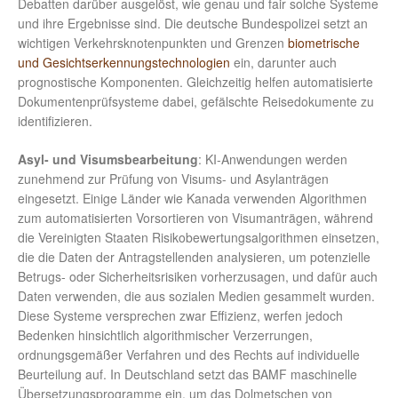
Debatten darüber ausgelöst, wie genau und fair solche Systeme
und ihre Ergebnisse sind. Die deutsche Bundespolizei setzt an
wichtigen Verkehrsknotenpunkten und Grenzen
biometrische
und Gesichtserkennungstechnologien
ein, darunter auch
prognostische Komponenten. Gleichzeitig helfen automatisierte
Dokumentenprüfsysteme dabei, gefälschte Reisedokumente zu
identifizieren.
Asyl- und Visumsbearbeitung
: KI-Anwendungen werden
zunehmend zur Prüfung von Visums- und Asylanträgen
eingesetzt. Einige Länder wie Kanada verwenden Algorithmen
zum automatisierten Vorsortieren von Visumanträgen, während
die Vereinigten Staaten Risikobewertungsalgorithmen einsetzen,
die die Daten der Antragstellenden analysieren, um potenzielle
Betrugs- oder Sicherheitsrisiken vorherzusagen, und dafür auch
Daten verwenden, die aus sozialen Medien gesammelt wurden.
Diese Systeme versprechen zwar Effizienz, werfen jedoch
Bedenken hinsichtlich algorithmischer Verzerrungen,
ordnungsgemäßer Verfahren und des Rechts auf individuelle
Beurteilung auf. In Deutschland setzt das BAMF maschinelle
Übersetzungsprogramme ein, um das Dolmetschen von