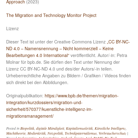
Approach
(2023)
The Migration and Technology Monitor Project
Lizenz
Dieser Text ist unter der Creative Commons Lizenz
„CC BY-NC-
ND 4.0 – Namensnennung – Nicht kommerziell – Keine
Bearbeitungen 4.0 International“
veröffentlicht. Autor/-in: Petra
Molnar für bpb.de. Sie dürfen den Text unter Nennung der
Lizenz CC BY-NC-ND 4.0 und des/der Autors/-in teilen.
Urheberrechtliche Angaben zu Bildern / Grafiken / Videos finden
sich direkt bei den Abbildungen.
Originalpublikation:
https://www.bpb.de/themen/migration-
integration/kurzdossiers/migration-und-
sicherheit/570377/kuenstliche-intelligenz-im-
migrationsmanagement/
Posted in
Biopolitik
,
digitale Mündigkeit
,
Kapitalismuskritik
,
Künstliche Intelligenz
,
Machttheorie
,
Medienkritik
,
Netzpolitik
,
Technikpaternalismus
,
Verbraucherschutz
|