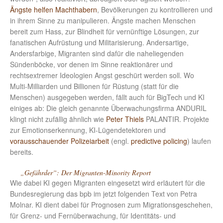
Ängste helfen Machthabern
, Bevölkerungen zu kontrollieren und
in ihrem Sinne zu manipulieren. Ängste machen Menschen
bereit zum Hass, zur Blindheit für vernünftige Lösungen, zur
fanatischen Aufrüstung und Militarisierung. Andersartige,
Andersfarbige, Migranten sind dafür die naheliegenden
Sündenböcke, vor denen im Sinne reaktionärer und
rechtsextremer Ideologien Angst geschürt werden soll. Wo
Multi-Milliarden und Billionen für Rüstung (statt für die
Menschen) ausgegeben werden, fällt auch für BigTech und KI
einiges ab: Die gleich genannte Überwachungsfirma ANDURIL
klingt nicht zufällig ähnlich wie
Peter Thiels
PALANTIR. Projekte
zur Emotionserkennung, KI-Lügendetektoren und
vorausschauender Polizeiarbeit
(engl.
predictive policing
) laufen
bereits.
„Gefährder“: Der Migranten-Minority Report
Wie dabei KI gegen Migranten eingesetzt wird erläutert für die
Bundesregierung das bpb im jetzt folgenden Text von Petra
Molnar. KI dient dabei für Prognosen zum Migrationsgeschehen,
für Grenz- und Fernüberwachung, für Identitäts- und