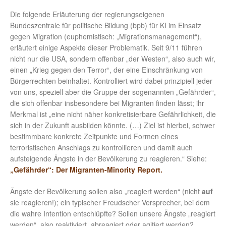
Die folgende Erläuterung der regierungseigenen
Bundeszentrale für politische Bildung (bpb) für KI im Einsatz
gegen Migration (euphemistisch: „Migrationsmanagement“),
erläutert einige Aspekte dieser Problematik. Seit 9/11 führen
nicht nur die USA, sondern offenbar „der Westen“, also auch wir,
einen „Krieg gegen den Terror“, der eine Einschränkung von
Bürgerrechten beinhaltet. Kontrolliert wird dabei prinzipiell jeder
von uns, speziell aber die Gruppe der sogenannten „Gefährder“,
die sich offenbar insbesondere bei Migranten finden lässt; ihr
Merkmal ist „eine nicht näher konkretisierbare Gefährlichkeit, die
sich in der Zukunft ausbilden könnte. (…) Ziel ist hierbei, schwer
bestimmbare konkrete Zeitpunkte und Formen eines
terroristischen Anschlags zu kontrollieren und damit auch
aufsteigende Ängste in der Bevölkerung zu reagieren.“ Siehe:
„Gefährder“: Der Migranten-Minority Report.
Ängste der Bevölkerung sollen also „reagiert werden“ (nicht
auf
sie reagieren!); ein typischer Freudscher Versprecher, bei dem
die wahre Intention entschlüpfte? Sollen unsere Ängste „reagiert
werden“, also reaktiviert, abreagiert oder agitiert werden?