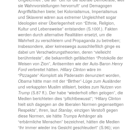
sie Wahnvorstellungen hervorruft” und Demagogen
Angriffsflächen biete; bei Kolonialismus, Imperialismus
und Sklaverei wären aus extremer Ungleichheit sogar
Ideologien einer Überlegenheit von “Ethnie, Religion,
Kultur und Lebensweise” entstanden (S.100f.). Fakten
werden durch alternative Realitäten ersetzt, um die
Wahrheit zu verschleiern und Propaganda zu betreiben;
insbesondere, aber keineswegs ausschließlich ginge es
dabei um Verschwörungstheorien, deren “vielleicht
berühmteste”, die bekanntlich gefälschten “Protokolle der
Weisen von Zion”, Antisemiten wie der Auto-Baron
Henry
Ford
verbreitet hätten.
Hillary Clinton
wäre im
“Pizzagate”-Komplott als Päderastin denunziert worden,
Obama
hätte man mit der “Birther”-Lüge zum Ausländer
und verkappten Muslim stilisiert, beides zum Nutzen von
Trump
(S.87 ff.). Der habe “wiederholt offen gelogen”, die
Medien berichteten dies “pflichtbewusst”; “Hillary Clinton
hielt sich dagegen an die liberalen Normen gegenseitigen
Respekts”, ihren, laut
Stanlay
, einzigen Verstoß gegen
diese Normen, sie hätte
Trumps
Anhänger als
“erbärmliche Menschen” bezeichnet, hätten die Medien
“ihr immer wieder ins Gesicht geschleudert” (S.96); von