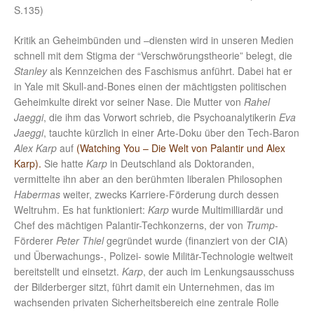
S.135)
Kritik an Geheimbünden und –diensten wird in unseren Medien
schnell mit dem Stigma der “Verschwörungstheorie” belegt, die
Stanley
als Kennzeichen des Faschismus anführt. Dabei hat er
in Yale mit Skull-and-Bones einen der mächtigsten politischen
Geheimkulte direkt vor seiner Nase. Die Mutter von
Rahel
Jaeggi
, die ihm das Vorwort schrieb, die Psychoanalytikerin
Eva
Jaeggi
, tauchte kürzlich in einer Arte-Doku über den Tech-Baron
Alex Karp
auf
(Watching You – Die Welt von Palantir und Alex
Karp).
Sie hatte
Karp
in Deutschland als Doktoranden,
vermittelte ihn aber an den berühmten liberalen Philosophen
Habermas
weiter, zwecks Karriere-Förderung durch dessen
Weltruhm. Es hat funktioniert:
Karp
wurde Multimilliardär und
Chef des mächtigen Palantir-Techkonzerns, der von
Trump
-
Förderer
Peter Thiel
gegründet wurde (finanziert von der CIA)
und Überwachungs-, Polizei- sowie Militär-Technologie weltweit
bereitstellt und einsetzt.
Karp
, der auch im Lenkungsausschuss
der Bilderberger sitzt, führt damit ein Unternehmen, das im
wachsenden privaten Sicherheitsbereich eine zentrale Rolle