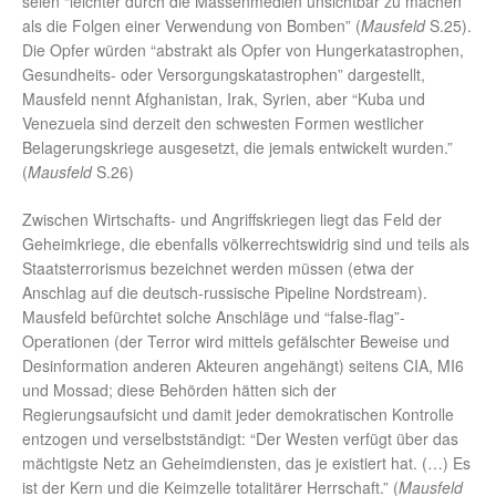
seien “leichter durch die Massenmedien unsichtbar zu machen
als die Folgen einer Verwendung von Bomben” (
Mausfeld
S.25).
Die Opfer würden “abstrakt als Opfer von Hungerkatastrophen,
Gesundheits- oder Versorgungskatastrophen” dargestellt,
Mausfeld nennt Afghanistan, Irak, Syrien, aber “Kuba und
Venezuela sind derzeit den schwesten Formen westlicher
Belagerungskriege ausgesetzt, die jemals entwickelt wurden.”
(
Mausfeld
S.26)
Zwischen Wirtschafts- und Angriffskriegen liegt das Feld der
Geheimkriege, die ebenfalls völkerrechtswidrig sind und teils als
Staatsterrorismus bezeichnet werden müssen (etwa der
Anschlag auf die deutsch-russische Pipeline Nordstream).
Mausfeld befürchtet solche Anschläge und “false-flag”-
Operationen (der Terror wird mittels gefälschter Beweise und
Desinformation anderen Akteuren angehängt) seitens CIA, MI6
und Mossad; diese Behörden hätten sich der
Regierungsaufsicht und damit jeder demokratischen Kontrolle
entzogen und verselbstständigt: “Der Westen verfügt über das
mächtigste Netz an Geheimdiensten, das je existiert hat. (…) Es
ist der Kern und die Keimzelle totalitärer Herrschaft.” (
Mausfeld