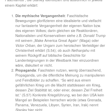
einem Kapitel erklärt:
Die mythische Vergangenheit
: Faschistische
Bewegungen glorifizieren eine idealisierte und vielfacht
nur fantasierte Vergangenheit der eigenen Nation bzw.
des eigenen Volkes; darin gleichen sie Reaktionären,
Nationalisten und Konservativen siehe z.B.
Donald Trump
mit seinem „Make America Great Again“ (Maga) oder
Victor Orban
, der Ungarn zum heroischen Verteidiger der
Christenheit erklärt (S.54); ob auch
Nethanjahu
mit
seinem Rückgriff auf biblische Geschichte für
Landenteignungen in der Westbank hier einzuordnen
wäre, diskutiert er nicht.
Propaganda
: Faschisten nutzen, wenig überraschend,
Propaganda, um die öffentliche Meinung zu manipulieren
und Feindbilder zu schaffen. “So wird aus einem
gefährlichen Krieg um die Macht stattdessen ein Krieg,
dessen Ziel Stablität ist, oder einer, dessen Ziel Freiheit
ist.” (S.57) Konkrete Kriegsführung, wo bei den USA kein
Mangel an Beispielen herrschen würde (etwa Grenada,
Panama, Venezuela, Libyen, Syrien, Iran, Irak) nennt
Stanley
hier nicht.