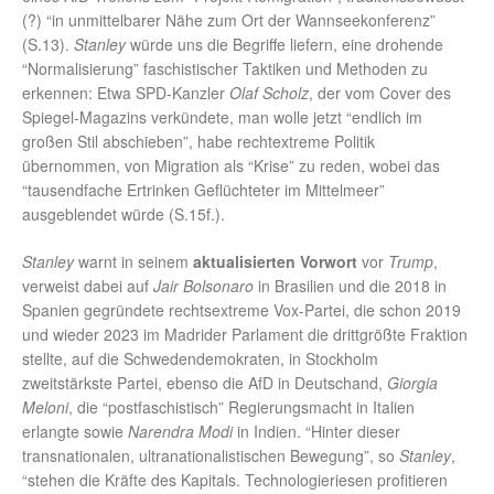
(?) “in unmittelbarer Nähe zum Ort der Wannseekonferenz”
(S.13).
Stanley
würde uns die Begriffe liefern, eine drohende
“Normalisierung” faschistischer Taktiken und Methoden zu
erkennen: Etwa SPD-Kanzler
Olaf Scholz
, der vom Cover des
Spiegel-Magazins verkündete, man wolle jetzt “endlich im
großen Stil abschieben”, habe rechtextreme Politik
übernommen, von Migration als “Krise” zu reden, wobei das
“tausendfache Ertrinken Geflüchteter im Mittelmeer”
ausgeblendet würde (S.15f.).
Stanley
warnt in seinem
aktualisierten Vorwort
vor
Trump
,
verweist dabei auf
Jair Bolsonaro
in Brasilien und die 2018 in
Spanien gegründete rechtsextreme Vox-Partei, die schon 2019
und wieder 2023 im Madrider Parlament die drittgrößte Fraktion
stellte, auf die Schwedendemokraten, in Stockholm
zweitstärkste Partei, ebenso die AfD in Deutschand,
Giorgia
Meloni
, die “postfaschistisch” Regierungsmacht in Italien
erlangte sowie
Narendra Modi
in Indien. “Hinter dieser
transnationalen, ultranationalistischen Bewegung”, so
Stanley
,
“stehen die Kräfte des Kapitals. Technologieriesen profitieren