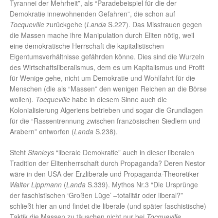
Tyrannei der Mehrheit”, als “Paradebeispiel für die der
Demokratie innewohnenden Gefahren”, die schon auf
Tocqueville
zurückgehe (
Landa
S.227). Das Misstrauen gegen
die Massen mache ihre Manipulation durch Eliten nötig, weil
eine demokratische Herrschaft die kapitalistischen
Eigentumsverhältnisse gefährden könne. Dies sind die Wurzeln
des Wirtschaftsliberalismus, dem es um Kapitalismus und Profit
für Wenige gehe, nicht um Demokratie und Wohlfahrt für die
Menschen (die als “Massen” den wenigen Reichen an die Börse
wollen).
Tocqueville
habe in diesem Sinne auch die
Kolonialisierung Algeriens betrieben und sogar die Grundlagen
für die “Rassentrennung zwischen französischen Siedlern und
Arabern” entworfen (
Landa
S.238).
Steht
Stanleys
“liberale Demokratie” auch in dieser liberalen
Tradition der Elitenherrschaft durch Propaganda? Deren Nestor
wäre in den USA der Erzliberale und Propaganda-Theoretiker
Walter Lippmann
(
Landa
S.339). Mythos Nr.3 “Die Ursprünge
der faschistischen ‘Großen Lüge’ –totalitär oder liberal?”
schließt hier an und findet die liberale (und später faschistische)
Taktik die Massen zu täuschen nicht nur bei
Tocqueville
,