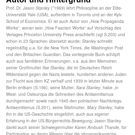
Prof. Dr.
Jason Stanley
(*1969) lehrt Philosophie an der Elite-
Universität Yale (USA), außerdem in Toronto und an der Kyiv
School of Economics. Er ist auch Autor von „How Propaganda
Works“, woran sein „How Fascism Works“ auf Vorschlag des
Verlages Princeton University Press anschließt (vgl S.203) und
schon in 23 Sprachen übersetzt wurde;
Stanley
schreibt
regelmäßig u.a. für die New York Times, die Washington Post
und den Britischen Guardian. Das vorliegende Buch schöpft
auch aus familiären Erinnerungen, v.a. aus den Memoiren
seiner Großmutter
Ilse Stanley
, die im Deutschen Reich
Widerstand gegen die Nazis leistete, hunderten anderen Juden
zur Flucht aus dem KZ verhalf und 1939 in letzter Minute aus
Berlin entkam (S.196); seine Mutter,
Sara Stanley
, habe „in
West- und Osteuropa die Schrecken des Antisemitismus
durchgemacht“ sowie nach 1945 den polnischen Nachkriegs-
Antisemitismus (S.201), seine Stiefmutter
, Mary Stanley
, habe
ihn in die US-Geschichte eingeführt, auch aus eigener
Erfahrung in der US-Bürgerrechts-Bewegung; Jason Stanley
dankt auch seiner Schwiegermutter
Karen Ambush Thande
, für
Partizipation an deren Wissen über die afroamerikanische