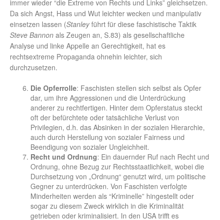
immer wieder “die Extreme von Rechts und Links” gleichsetzen.
Da sich Angst, Hass und Wut leichter wecken und manipulativ
einsetzen lassen (
Stanley
führt für diese faschistische Taktik
Steve Bannon
als Zeugen an, S.83) als gesellschaftliche
Analyse und linke Appelle an Gerechtigkeit, hat es
rechtsextreme Propaganda ohnehin leichter, sich
durchzusetzen.
Die Opferrolle
: Faschisten stellen sich selbst als Opfer
dar, um ihre Aggressionen und die Unterdrückung
anderer zu rechtfertigen. Hinter dem Opferstatus steckt
oft der befürchtete oder tatsächliche Verlust von
Privilegien, d.h. das Absinken in der sozialen Hierarchie,
auch durch Herstellung von sozialer Fairness und
Beendigung von sozialer Ungleichheit.
Recht und Ordnung
: Ein dauernder Ruf nach Recht und
Ordnung, ohne Bezug zur Rechtsstaatlichkeit, wobei die
Durchsetzung von „Ordnung“ genutzt wird, um politische
Gegner zu unterdrücken. Von Faschisten verfolgte
Minderheiten werden als “Kriminelle” hingestellt oder
sogar zu diesem Zweck wirklich in die Kriminalität
getrieben oder kriminalisiert. In den USA trifft es