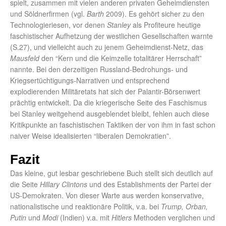
spielt, zusammen mit vielen anderen privaten Geheimdiensten
und Söldnerfirmen (vgl.
Barth
2009). Es gehört sicher zu den
Technologieriesen, vor denen
Stanley
als Profiteure heutige
faschistischer Aufhetzung der westlichen Gesellschaften warnte
(S.27), und vielleicht auch zu jenem Geheimdienst-Netz, das
Mausfeld
den “Kern und die Keimzelle totalitärer Herrschaft”
nannte. Bei den derzeitigen Russland-Bedrohungs- und
Kriegsertüchtigungs-Narrativen und entsprechend
explodierenden Militäretats hat sich der Palantir-Börsenwert
prächtig entwickelt. Da die kriegerische Seite des Faschismus
bei Stanley weitgehend ausgeblendet bleibt, fehlen auch diese
Kritikpunkte an faschistischen Taktiken der von ihm in fast schon
naiver Weise idealisierten “liberalen Demokratien”.
Fazit
Das kleine, gut lesbar geschriebene Buch stellt sich deutlich auf
die Seite
Hillary Clintons
und des Establishments der Partei der
US-Demokraten. Von dieser Warte aus werden konservative,
nationalistische und reaktionäre Politik, v.a. bei
Trump, Orban,
Putin
und
Modi
(Indien) v.a. mit
Hitlers
Methoden verglichen und