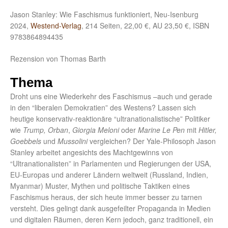
Jason Stanley: Wie Faschismus funktioniert, Neu-Isenburg
2024,
Westend-Verlag
, 214 Seiten, 22,00 €, AU 23,50 €, ISBN
9783864894435
Rezension von Thomas Barth
Thema
Droht uns eine Wiederkehr des Faschismus –auch und gerade
in den “liberalen Demokratien” des Westens? Lassen sich
heutige konservativ-reaktionäre “ultranationalistische” Politiker
wie
Trump, Orban
,
Giorgia Meloni
oder
Marine Le Pen
mit
Hitler,
Goebbels
und
Mussolini
vergleichen? Der Yale-Philosoph Jason
Stanley arbeitet angesichts des Machtgewinns von
“Ultranationalisten” in Parlamenten und Regierungen der USA,
EU-Europas und anderer Ländern weltweit (Russland, Indien,
Myanmar) Muster, Mythen und politische Taktiken eines
Faschismus heraus, der sich heute immer besser zu tarnen
versteht. Dies gelingt dank ausgefeilter Propaganda in Medien
und digitalen Räumen, deren Kern jedoch, ganz traditionell, ein