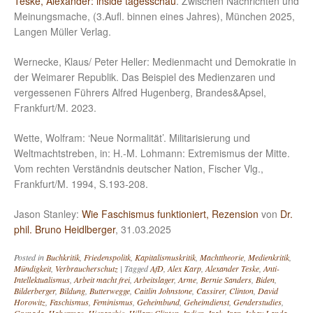
Teske, Alexander: inside tagesschau
. Zwischen Nachrichten und
Meinungsmache, (3.Aufl. binnen eines Jahres), München 2025,
Langen Müller Verlag.
Wernecke, Klaus/ Peter Heller: Medienmacht und Demokratie in
der Weimarer Republik. Das Beispiel des Medienzaren und
vergessenen Führers Alfred Hugenberg, Brandes&Apsel,
Frankfurt/M. 2023.
Wette, Wolfram: ‘Neue Normalität’. Militarisierung und
Weltmachtstreben, in: H.-M. Lohmann: Extremismus der Mitte.
Vom rechten Verständnis deutscher Nation, Fischer Vlg.,
Frankfurt/M. 1994, S.193-208.
Jason Stanley:
Wie Faschismus funktioniert, Rezension
von
Dr.
phil. Bruno Heidlberger
, 31.03.2025
Posted in
Buchkritik
,
Friedenspolitk
,
Kapitalismuskritik
,
Machttheorie
,
Medienkritik
,
Mündigkeit
,
Verbraucherschutz
|
Tagged
AfD
,
Alex Karp
,
Alexander Teske
,
Anti-
Intellektualismus
,
Arbeit macht frei
,
Arbeitslager
,
Arme
,
Bernie Sanders
,
Biden
,
Bilderberger
,
Bildung
,
Butterwegge
,
Caitlin Johnstone
,
Cassirer
,
Clinton
,
David
Horowitz
,
Faschismus
,
Feminismus
,
Geheimbund
,
Geheimdienst
,
Genderstudies
,