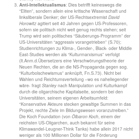
Anti-Intellektualismus
: Dies betrifft keineswegs die
“Eliten”, sondern allein eine kritische Wissenschaft und
linksliberale Denker; der US-Rechtsextremist
David
Horowitz
agitiert seit 40 Jahren gegen US-Professoren,
sofern sie politisch nicht weit genug rechts stehen; seit
Trump wird sein politisches “Säuberungs-Programm” der
US-Universitäten “aggressiv vorangetrieben” (S.70);
Studienrichtungen zu Klima-, Gender-, Black- oder Middle
East-Studies werden als “Kulturmarxismus” verfolgt
(lt.Anm.d.Übersetzers eine Verschwörungstheorie der
Neuen Rechten, die an die NS-Propaganda gegen sog.
“Kulturbolschewismus” anknüpft, Fn.S.73). Nicht bei
Wahlen und Reichtumsverteilung –wo es naheliegender
wäre- fragt
Stanley
nach Manipulation und Kulturkampf
durch die oligarchische Kapitalseite, sondern bei den
Universitäten, seinem eigenen Arbeitsumfeld:
“Konservative Akteure stecken gewaltige Summen in das
Projekt, rechte Ziele im Bildungswesen voranzutreiben.”
Die Koch Foundation (von
Ölbaron Koch
, einem der
reichsten US-Oligarchen, auch bekannt für seine
Klimawandel-Leugner-Think Tanks) habe allein 2017 nicht
weniger als 100 Millionen Dollar für die Förderung