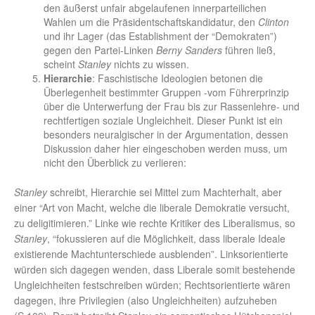
den äußerst unfair abgelaufenen innerparteilichen
Wahlen um die Präsidentschaftskandidatur, den
Clinton
und ihr Lager (das Establishment der “Demokraten”)
gegen den Partei-Linken
Berny Sanders
führen ließ,
scheint
Stanley
nichts zu wissen.
Hierarchie
: Faschistische Ideologien betonen die
Überlegenheit bestimmter Gruppen -vom Führerprinzip
über die Unterwerfung der Frau bis zur Rassenlehre- und
rechtfertigen soziale Ungleichheit. Dieser Punkt ist ein
besonders neuralgischer in der Argumentation, dessen
Diskussion daher hier eingeschoben werden muss, um
nicht den Überblick zu verlieren:
Stanley
schreibt, Hierarchie sei Mittel zum Machterhalt, aber
einer “Art von Macht, welche die liberale Demokratie versucht,
zu deligitimieren.” Linke wie rechte Kritiker des Liberalismus, so
Stanley
, “fokussieren auf die Möglichkeit, dass liberale Ideale
existierende Machtunterschiede ausblenden”. Linksorientierte
würden sich dagegen wenden, dass Liberale somit bestehende
Ungleichheiten festschreiben würden; Rechtsorientierte wären
dagegen, ihre Privilegien (also Ungleichheiten) aufzuheben