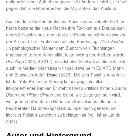
nationalistisches Aufhetzen gegen “die Anderen” bleibt, ein “wir
gegen die”, die Minderheiten, die Migranten, das Ausland.
Auch in der aktuellen deutschen Faschismus-Debatte heißt es,
heute beziehe die Neue Rechte ihre Taktiken aus Blaupausen
des NS-Faschismus; denn fast alle Probleme würden etwa von
der AfD und ihrer Fraktionschefin im Bundestag,
Alice Weidel
,
„in pathologischer Manier dem Zustrom von Flüchtlingen
angelastet“, deren Kriminalität faktenwidrig übertrieben werde
(
Elchlepp
2025, S.631f.); dies ist eine Sichtweise, die sich leider
auch im Medien-Mainstream findet, etwa beim Ex-ARD-Mann
und Bestseller-Autor
Teske
(2025). Bei aller Faschismus-Kritik
ist der Yale-Professor
Stanley
keineswegs ein allzu
linksorientierter Denker. Er steht nahezu kritiklos hinter
Obama,
Biden
und
Hillary Clinton
und bleibt, wie zu zeigen sein wird,
weitgehend blind für die Nähe zum Faschismus, die beim
neoliberalen Raubtierkapitalismus, aber auch generell bei
liberaler Politik inzwischen zu beklagen ist (vgl. Ishay Landa
2021).
Autor und Hintergrund