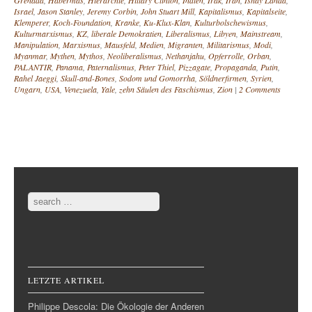
Grenada
,
Habermas
,
Hierarchie
,
Hillary Clinton
,
Indien
,
Irak
,
Iran
,
Ishay Landa
,
Israel
,
Jason Stanley
,
Jeremy Corbin
,
John Stuart Mill
,
Kapitalismus
,
Kapitalseite
,
Klemperer
,
Koch-Foundation
,
Kranke
,
Ku-Klux-Klan
,
Kulturbolschewismus
,
Kulturmarxismus
,
KZ
,
liberale Demokratien
,
Liberalismus
,
Libyen
,
Mainstream
,
Manipulation
,
Marxismus
,
Mausfeld
,
Medien
,
Migranten
,
Militarismus
,
Modi
,
Myanmar
,
Mythen
,
Mythos
,
Neoliberalismus
,
Nethanjahu
,
Opferrolle
,
Orban
,
PALANTIR
,
Panama
,
Paternalismus
,
Peter Thiel
,
Pizzagate
,
Propaganda
,
Putin
,
Rahel Jaeggi
,
Skull-and-Bones
,
Sodom und Gomorrha
,
Söldnerfirmen
,
Syrien
,
Ungarn
,
USA
,
Venezuela
,
Yale
,
zehn Säulen des Faschismus
,
Zion
|
2 Comments
Post navigation
Search
LETZTE ARTIKEL
Philippe Descola: Die Ökologie der Anderen