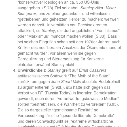
“konservativer Ideologien an ca. 350 US-Unis
ausgegeben. (S.78) Ziel sei dabei,
Stanley
zitiert
Victor
Klemperer
, uns zu einer gedanken- und willenlosen
“getriebenen und gehetzten Herde” zu machen; weltweit
werden derzeit Universitäten von Rechtsextremen
attackiert, so
Stanley
, die dort angeblichen “Feminismus”
oder “Marxismus” mundtot machen wollen (S.83). Dass
bei solchen Eingriffen schon seit den 1970er Jahren auch
Kritiker des neoliberalen Ansatzes der Ökonomie mundtot
gemacht wurden, vor allem wenn sie gegen
Deregulierung und Steuersenkung für Konzerne
eintraten, erwähnt Stanley nicht.
Unwirklichkeit
:
Stanley
greift auf
Ernst Cassirers
antifaschistisches Spätwerk “The Myth of the State”
zurück, um gegen
John Stuart Mills
absolute Redefreiheit
zu argumentieren (S.92f.).
Mill
hätte sich gegen das
Verbot von RT (Russia Today) in liberalen Demokratien
gewandt, doch deren “verantwortungsbewusste Medien”
sollten “bestrebt sein, die Wahrheit zu verbreiten” (S.95).
Die so dargestellte “gemeinsame Realität” sei
Voraussetzung für eine “gesunde liberale Demokratie”
und deren Schwachpunkt sei “extreme wirtschaftliche
Ungleichheit”; die sei “Gift für die liberale Demokratie, weil