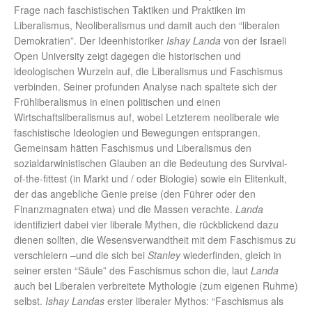
Frage nach faschistischen Taktiken und Praktiken im
Liberalismus, Neoliberalismus und damit auch den “liberalen
Demokratien”. Der Ideenhistoriker
Ishay Landa
von der Israeli
Open University zeigt dagegen die historischen und
ideologischen Wurzeln auf, die Liberalismus und Faschismus
verbinden. Seiner profunden Analyse nach spaltete sich der
Frühliberalismus in einen politischen und einen
Wirtschaftsliberalismus auf, wobei Letzterem neoliberale wie
faschistische Ideologien und Bewegungen entsprangen.
Gemeinsam hätten Faschismus und Liberalismus den
sozialdarwinistischen Glauben an die Bedeutung des Survival-
of-the-fittest (in Markt und / oder Biologie) sowie ein Elitenkult,
der das angebliche Genie preise (den Führer oder den
Finanzmagnaten etwa) und die Massen verachte.
Landa
identifiziert dabei vier liberale Mythen, die rückblickend dazu
dienen sollten, die Wesensverwandtheit mit dem Faschismus zu
verschleiern –und die sich bei
Stanley
wiederfinden, gleich in
seiner ersten “Säule” des Faschismus schon die, laut
Landa
auch bei Liberalen verbreitete Mythologie (zum eigenen Ruhme)
selbst.
Ishay Landas
erster liberaler Mythos: “Faschismus als