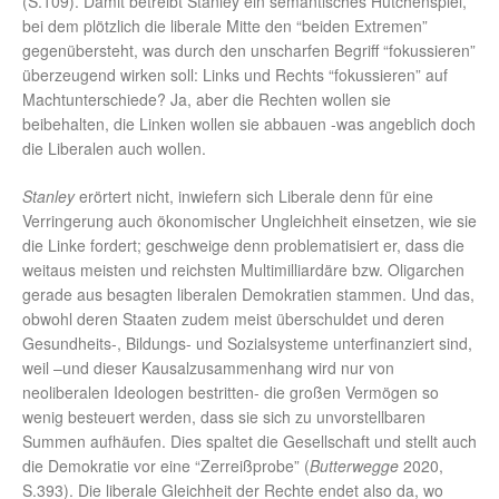
(S.109). Damit betreibt Stanley ein semantisches Hütchenspiel,
bei dem plötzlich die liberale Mitte den “beiden Extremen”
gegenübersteht, was durch den unscharfen Begriff “fokussieren”
überzeugend wirken soll: Links und Rechts “fokussieren” auf
Machtunterschiede? Ja, aber die Rechten wollen sie
beibehalten, die Linken wollen sie abbauen -was angeblich doch
die Liberalen auch wollen.
Stanley
erörtert nicht, inwiefern sich Liberale denn für eine
Verringerung auch ökonomischer Ungleichheit einsetzen, wie sie
die Linke fordert; geschweige denn problematisiert er, dass die
weitaus meisten und reichsten Multimilliardäre bzw. Oligarchen
gerade aus besagten liberalen Demokratien stammen. Und das,
obwohl deren Staaten zudem meist überschuldet und deren
Gesundheits-, Bildungs- und Sozialsysteme unterfinanziert sind,
weil –und dieser Kausalzusammenhang wird nur von
neoliberalen Ideologen bestritten- die großen Vermögen so
wenig besteuert werden, dass sie sich zu unvorstellbaren
Summen aufhäufen. Dies spaltet die Gesellschaft und stellt auch
die Demokratie vor eine “Zerreißprobe” (
Butterwegge
2020,
S.393). Die liberale Gleichheit der Rechte endet also da, wo