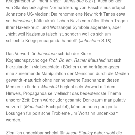
Kriegstreiber will mehr Krieg“ (
Johnstone
S.27). Auch bei der
von Stanley beklagten Normalisierung von Faschismus ertappt
Johnstone US-Medien: Die renommierte New York Times etwa,
so
Johnstone
, hätte ukrainischen Nazis vom öffentlichen Tragen
ihrer Hakenkreuz- und Wolfsangel-Symbole abgeraten, aber
„nicht weil Nazismus falsch ist, sondern weil es sich um
schlechte Kriegspropaganda handelt“ (
Johnstone
S.18).
Das Vorwort für
Johnstone
schrieb der Kieler
Kognitionspsychologe
Prof. Dr. em. Rainer Mausfeld
hat sich
hierzulande in vielbeachteten Büchern und Vorträgen gegen
eine zunehmende Manipulation der Menschen durch die Medien
gewandt -natürlich ohne nennenswerte Resonanz in diesen
Medien zu finden.
Mausfeld
beginnt sein Vorwort mit dem
Hinweis, Propaganda sei vielleicht das bedeutendste Thema
unserer Zeit: Denn würde „der gesamte Denkraum manipulativ
verzerrt“ (
Mausfelds
Fachgebiet), könnten auch geeignete
Lösungen für politische Probleme „im Wortsinn undenkbar“
werden.
Ziemlich undenkbar scheint für
Jason Stanley
daher wohl die