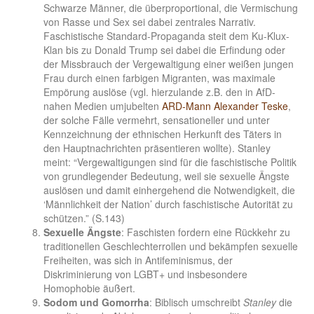
Schwarze Männer, die überproportional, die Vermischung
von Rasse und Sex sei dabei zentrales Narrativ.
Faschistische Standard-Propaganda steit dem Ku-Klux-
Klan bis zu Donald Trump sei dabei die Erfindung oder
der Missbrauch der Vergewaltigung einer weißen jungen
Frau durch einen farbigen Migranten, was maximale
Empörung auslöse (vgl. hierzulande z.B. den in AfD-
nahen Medien umjubelten
ARD-Mann Alexander Teske
,
der solche Fälle vermehrt, sensationeller und unter
Kennzeichnung der ethnischen Herkunft des Täters in
den Hauptnachrichten präsentieren wollte). Stanley
meint: “Vergewaltigungen sind für die faschistische Politik
von grundlegender Bedeutung, weil sie sexuelle Ängste
auslösen und damit einhergehend die Notwendigkeit, die
‘Männlichkeit der Nation’ durch faschistische Autorität zu
schützen.” (S.143)
Sexuelle Ängste
: Faschisten fordern eine Rückkehr zu
traditionellen Geschlechterrollen und bekämpfen sexuelle
Freiheiten, was sich in Antifeminismus, der
Diskriminierung von LGBT+ und insbesondere
Homophobie äußert.
Sodom und Gomorrha
: Biblisch umschreibt
Stanley
die