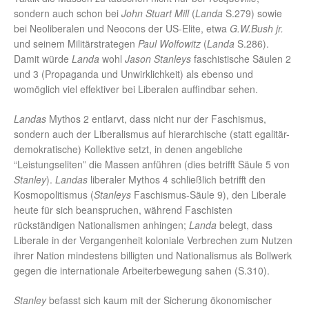
sondern auch schon bei
John Stuart Mill
(
Landa
S.279) sowie
bei Neoliberalen und Neocons der US-Elite, etwa
G.W.Bush jr.
und seinem Militärstrategen
Paul Wolfowitz
(
Landa
S.286).
Damit würde
Landa
wohl
Jason Stanleys
faschistische Säulen 2
und 3 (Propaganda und Unwirklichkeit) als ebenso und
womöglich viel effektiver bei Liberalen auffindbar sehen.
Landas
Mythos 2 entlarvt, dass nicht nur der Faschismus,
sondern auch der Liberalismus auf hierarchische (statt egalitär-
demokratische) Kollektive setzt, in denen angebliche
“Leistungseliten” die Massen anführen (dies betrifft Säule 5 von
Stanley
).
Landas
liberaler Mythos 4 schließlich betrifft den
Kosmopolitismus (
Stanleys
Faschismus-Säule 9), den Liberale
heute für sich beanspruchen, während Faschisten
rückständigen Nationalismen anhingen;
Landa
belegt, dass
Liberale in der Vergangenheit koloniale Verbrechen zum Nutzen
ihrer Nation mindestens billigten und Nationalismus als Bollwerk
gegen die internationale Arbeiterbewegung sahen (S.310).
Stanley
befasst sich kaum mit der Sicherung ökonomischer