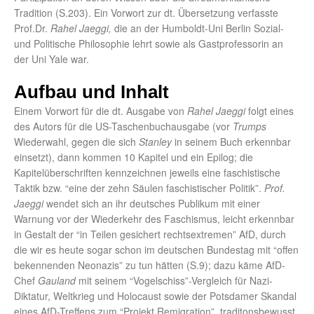
Tradition (S.203). Ein Vorwort zur dt. Übersetzung verfasste
Prof.Dr.
Rahel Jaeggi,
die an der Humboldt-Uni Berlin Sozial-
und Politische Philosophie lehrt sowie als Gastprofessorin an
der Uni Yale war.
Aufbau und Inhalt
Einem Vorwort für die dt. Ausgabe von
Rahel Jaeggi
folgt eines
des Autors für die US-Taschenbuchausgabe (vor
Trumps
Wiederwahl, gegen die sich
Stanley
in seinem Buch erkennbar
einsetzt), dann kommen 10 Kapitel und ein Epilog; die
Kapitelüberschriften kennzeichnen jeweils eine faschistische
Taktik bzw. “eine der zehn Säulen faschistischer Politik”.
Prof.
Jaeggi
wendet sich an ihr deutsches Publikum mit einer
Warnung vor der Wiederkehr des Faschismus, leicht erkennbar
in Gestalt der “in Teilen gesichert rechtsextremen” AfD, durch
die wir es heute sogar schon im deutschen Bundestag mit “offen
bekennenden Neonazis” zu tun hätten (S.9); dazu käme AfD-
Chef
Gauland
mit seinem “Vogelschiss”-Vergleich für Nazi-
Diktatur, Weltkrieg und Holocaust sowie der Potsdamer Skandal
eines AfD-Treffens zum “Projekt Remigration”, traditonsbewusst