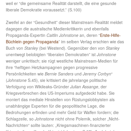
weil er “die gemeinsame Realität darstellt, die eine gesunde
liberale Demokratie voraussetzt.” (S.100)
Zweifel an der “Gesundheit” dieser Mainstream-Realität meldet
dagegen die australische Medienkritikerin und ebenfalls
Propaganda-Expertin
Caitlin Johnstone
an, deren “
Erste-Hilfe-
Büchlein gegen Propaganda
” im selben Verlag erschien wie das
Buch von
Stanley
(bei Westend). Gegenüber den von
Stanley
unentwegt belobigten “liberalen Demokratien” ist
Johnstone
weniger unkritisch; sie rügt westliche Mainstream-Medien für
ihre “heftigen Hetzkampagnen gegen progressive
Persönlichkeiten wie
Bernie Sanders
und
Jeremy Corbyn
“
(
Johnstone
S.45), sie kritisiert die jahrelange politische
Verfolgung von Wikileaks-Gründer
Julian Assange
, der
Kriegsverbrechen des US-Imperiums aufgedeckt habe. Sie
moniert das mediale Hinstellen von Rüstungslobbyisten als
unabhängige Experten für die geopolitische Lage, die
Bedrohungen erfinden und mehr Geld für Waffen fordern; die
Schlagzeile, so
Johnstone
nicht ohne Polemik, solcher „Nicht-
Nachrichten“ sollte lauten: „Kriegsmaschinen-finanzierter