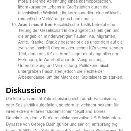
moralisierende Ablehnung eines kosmopolitischen,
liberal-urbanen Lebens in Großstädten durch die
faschistische Weltsicht; ihr korrespondiert eine völkisch-
romantische Verklärung des Landlebens.
Arbeit macht frei:
Faschistische Taktik betreibt eine
Teilung der Gesellschaft in die angeblich Fleißigen und
die angeblich minderwertigen Faulen, v.a. Migranten,
Arme, Kranke;
Stanley
beschreibt dies unter dem auf die
zynische Inschrift über nazideutschen KZs verweisenden
Titel, denn das KZ als Arbeitslager dient angeblich der
Erziehung, in Wahrheit aber der Ausgrenzung,
Unterdrückung und Vernichtung. Politökonomisch
untergraben Faschisten jedoch die Rechte der
Arbeiterklasse, um die Macht der Kapitalseite zu stärken.
Diskussion
Die Elite-Universität Yale ist bislang nicht durch Faschismus-
oder Sozialkritik aufgefallen, sondern ist vielmehr bekannt für
ihren extrem elitären “studentischen” Skull-and-Bones-
Geheimklub, dem z.B. die rechtskonservative US-Präsidenten-
Dynastie von George Bush (junior und senior) entsprang (vgl.
Landa
S.287). Der Yale-Sprachphilosoph
Jason Stanley
wendet