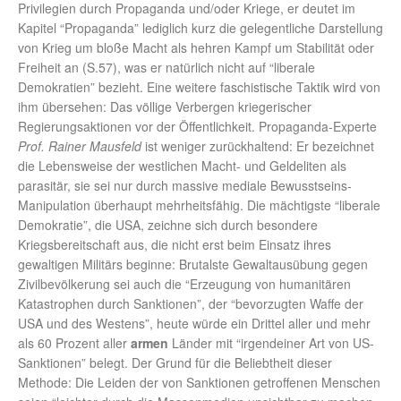
Privilegien durch Propaganda und/oder Kriege, er deutet im
Kapitel “Propaganda” lediglich kurz die gelegentliche Darstellung
von Krieg um bloße Macht als hehren Kampf um Stabilität oder
Freiheit an (S.57), was er natürlich nicht auf “liberale
Demokratien” bezieht. Eine weitere faschistische Taktik wird von
ihm übersehen: Das völlige Verbergen kriegerischer
Regierungsaktionen vor der Öffentlichkeit. Propaganda-Experte
Prof. Rainer Mausfeld
ist weniger zurückhaltend: Er bezeichnet
die Lebensweise der westlichen Macht- und Geldeliten als
parasitär, sie sei nur durch massive mediale Bewusstseins-
Manipulation überhaupt mehrheitsfähig. Die mächtigste “liberale
Demokratie”, die USA, zeichne sich durch besondere
Kriegsbereitschaft aus, die nicht erst beim Einsatz ihres
gewaltigen Militärs beginne: Brutalste Gewaltausübung gegen
Zivilbevölkerung sei auch die “Erzeugung von humanitären
Katastrophen durch Sanktionen”, der “bevorzugten Waffe der
USA und des Westens”, heute würde ein Drittel aller und mehr
als 60 Prozent aller
armen
Länder mit “irgendeiner Art von US-
Sanktionen” belegt. Der Grund für die Beliebtheit dieser
Methode: Die Leiden der von Sanktionen getroffenen Menschen