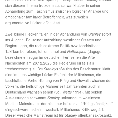
sich diesem Thema trotzdem zu, schwankt aber in seiner
Abhandlung zum Faschismus zwischen logischer Analyse und
emotionaler familiärer Betroffenheit, was zuweilen
argumentative Lücken offen lässt.
Zwei blinde Flecken fallen in der Abhandlung von
Stanley
sofort
ins Auge: 1. Bei seiner Aufzählung westlicher Staaten und
Regierungen, die rechtsextreme Politik bzw. faschistische
Taktiken betreiben, fehlen Israel und
Nethanjahu
(dagegen
bezeichneten sogar im deutschen Fernsehen die Arte-
Nachrichten am 26.12.2025 die Regierung Israels als
“rechtsextrem”). 2. Bei
Stanleys
“Säulen des Faschismus” klafft
eine immens wichtige Lücke: Es fehlt der Militarismus, die
faschistische Verherrlichung von Krieg und Gewalt zwischen den
Völkern, die hellsichtige Mahner seit Jahrzehnten auch in
Deutschland wachsen sehen (vgl.
Wette
1994). Mit beiden
Auslassungen schwimmt
Stanley
unkritisch im westlichen
Medien-Mainstream -der nicht nur bei uns auf “Kriegstüchtigkeit”
eingeschworen scheint, weshalb Militarismus-Kritik wegfällt.
Dieser westliche Mainstream ist für
Stanley
offenbar sakrosankt,