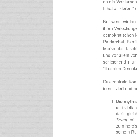
an die Wahlurnen,
Inhalte fixieren.” 
Nur wenn wir fasc
ihren Verlockunge
demokratischen Id
Patriarchat, Fam
Merkmalen faschi
und vor allem vo
schleichend in u
“liberalen Demokr
Das zentrale Kon
identifiziert und a
Die mythi
und vielfa
darin glei
Trump
mit
zum herois
seinem Rüc