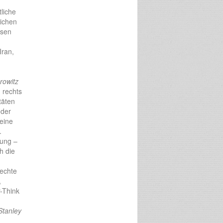
liche
lichen
ssen
Iran,
rowitz
g rechts
täten
oder
 eine
.
lung –
h die
rechte
,
-Think
Stanley