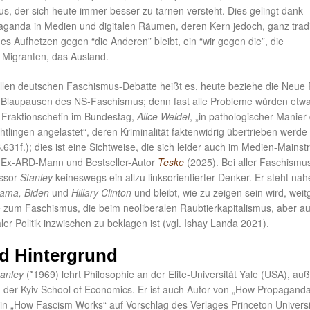
s, der sich heute immer besser zu tarnen versteht. Dies gelingt dank
aganda in Medien und digitalen Räumen, deren Kern jedoch, ganz tradit
ches Aufhetzen gegen “die Anderen” bleibt, ein “wir gegen die”, die
e Migranten, das Ausland.
ellen deutschen Faschismus-Debatte heißt es, heute beziehe die Neue
s Blaupausen des NS-Faschismus; denn fast alle Probleme würden etw
r Fraktionschefin im Bundestag,
Alice Weidel
, „in pathologischer Manie
tlingen angelastet“, deren Kriminalität faktenwidrig übertrieben werde
631f.); dies ist eine Sichtweise, die sich leider auch im Medien-Mains
m Ex-ARD-Mann und Bestseller-Autor
Teske
(2025). Bei aller Faschismus
essor
Stanley
keineswegs ein allzu linksorientierter Denker. Er steht na
ama, Biden
und
Hillary Clinton
und bleibt, wie zu zeigen sein wird, wei
he zum Faschismus, die beim neoliberalen Raubtierkapitalismus, aber a
aler Politik inzwischen zu beklagen ist (vgl. Ishay Landa 2021).
d Hintergrund
anley
(*1969) lehrt Philosophie an der Elite-Universität Yale (USA), a
n der Kyiv School of Economics. Er ist auch Autor von „How Propagand
in „How Fascism Works“ auf Vorschlag des Verlages Princeton Universi