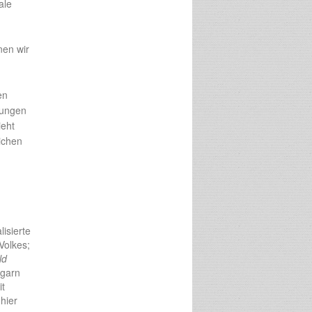
ale
nen wir
en
lungen
ieht
ichen
lisierte
Volkes;
ld
ngarn
t
hier