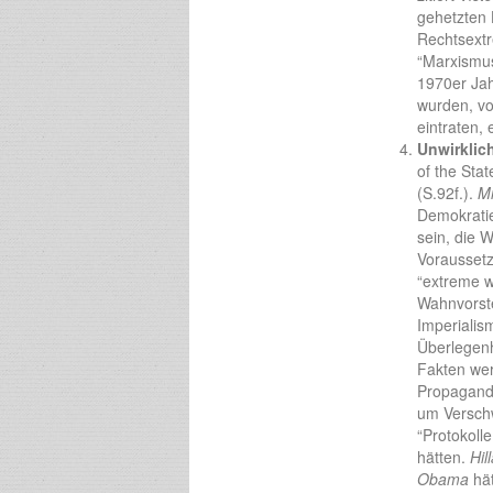
gehetzten 
Rechtsextr
“Marxismus
1970er Jah
wurden, vo
eintraten, 
Unwirklic
of the Sta
(S.92f.).
Mi
Demokratie
sein, die W
Voraussetz
“extreme wi
Wahnvorste
Imperialis
Überlegenh
Fakten wer
Propaganda
um Verschw
“Protokoll
hätten.
Hil
Obama
hät