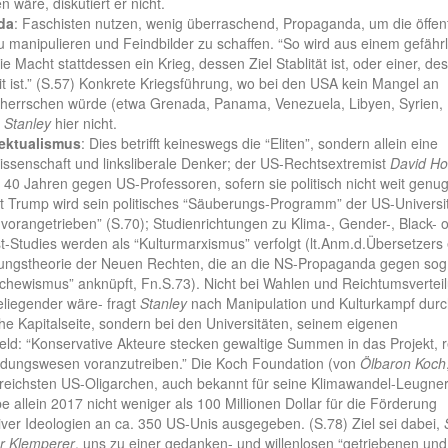
 wäre, diskutiert er nicht.
da
: Faschisten nutzen, wenig überraschend, Propaganda, um die öffent
 manipulieren und Feindbilder zu schaffen. “So wird aus einem gefähr
e Macht stattdessen ein Krieg, dessen Ziel Stablität ist, oder einer, de
eit ist.” (S.57) Konkrete Kriegsführung, wo bei den USA kein Mangel an
 herrschen würde (etwa Grenada, Panama, Venezuela, Libyen, Syrien, 
t
Stanley
hier nicht.
lektualismus
: Dies betrifft keineswegs die “Eliten”, sondern allein eine
Wissenschaft und linksliberale Denker; der US-Rechtsextremist
David Ho
it 40 Jahren gegen US-Professoren, sofern sie politisch nicht weit genu
it Trump wird sein politisches “Säuberungs-Programm” der US-Universi
 vorangetrieben” (S.70); Studienrichtungen zu Klima-, Gender-, Black- 
t-Studies werden als “Kulturmarxismus” verfolgt (lt.Anm.d.Übersetzers
ungstheorie der Neuen Rechten, die an die NS-Propaganda gegen sog
schewismus” anknüpft, Fn.S.73). Nicht bei Wahlen und Reichtumsvertei
liegender wäre- fragt
Stanley
nach Manipulation und Kulturkampf durc
che Kapitalseite, sondern bei den Universitäten, seinem eigenen
eld: “Konservative Akteure stecken gewaltige Summen in das Projekt, 
ildungswesen voranzutreiben.” Die Koch Foundation (von
Ölbaron Koch
reichsten US-Oligarchen, auch bekannt für seine Klimawandel-Leugner
e allein 2017 nicht weniger als 100 Millionen Dollar für die Förderung
iver Ideologien an ca. 350 US-Unis ausgegeben. (S.78) Ziel sei dabei,
or Klemperer
, uns zu einer gedanken- und willenlosen “getriebenen und