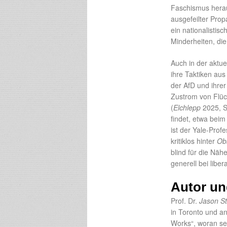
Faschismus herau
ausgefeilter Prop
ein nationalistis
Minderheiten, di
Auch in der aktu
ihre Taktiken au
der AfD und ihre
Zustrom von Flüch
(
Elchlepp
2025, S.
findet, etwa bei
ist der Yale-Prof
kritiklos hinter
Ob
blind für die Nä
generell bei liber
Autor un
Prof. Dr.
Jason St
in Toronto und a
Works“, woran se