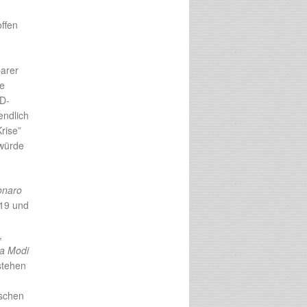
ffen
barer
ne
PD-
endlich
rise”
 würde
onaro
019 und
,
a Modi
“stehen
nschen