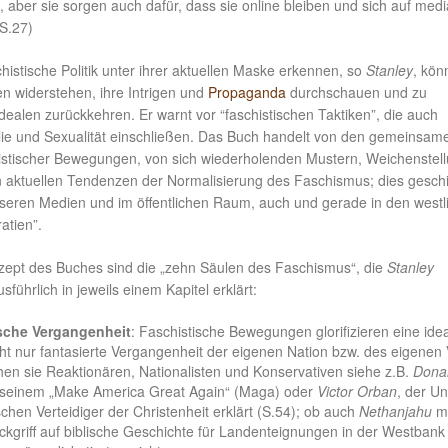
 aber sie sorgen auch dafür, dass sie online bleiben und sich auf medi
(S.27)
histische Politik unter ihrer aktuellen Maske erkennen, so
Stanley
, kön
n widerstehen, ihre Intrigen und
Propaganda
durchschauen und zu
ealen zurückkehren. Er warnt vor “faschistischen Taktiken”, die auch
ilie und Sexualität einschließen. Das Buch handelt von den gemeinsam
stischer Bewegungen, von sich wiederholenden Mustern, Weichenstel
n aktuellen Tendenzen der Normalisierung des Faschismus; dies gesch
nseren Medien und im öffentlichen Raum, auch und gerade in den westl
atien”.
zept des Buches sind die „zehn Säulen des Faschismus“, die
Stanley
usführlich in jeweils einem Kapitel erklärt:
sche Vergangenheit
: Faschistische Bewegungen glorifizieren eine idea
cht nur fantasierte Vergangenheit der eigenen Nation bzw. des eigenen 
chen sie Reaktionären, Nationalisten und Konservativen siehe z.B.
Dona
 seinem „Make America Great Again“ (Maga) oder
Victor Orban
, der U
chen Verteidiger der Christenheit erklärt (S.54); ob auch
Nethanjahu
mi
kgriff auf biblische Geschichte für Landenteignungen in der Westbank 