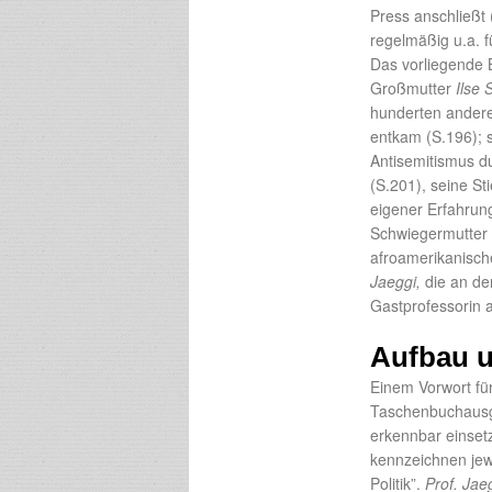
Press anschließt
regelmäßig u.a. 
Das vorliegende 
Großmutter
Ilse 
hunderten andere
entkam (S.196); 
Antisemitismus d
(S.201), seine St
eigener Erfahrun
Schwiegermutter
afroamerikanische
Jaeggi,
die an der
Gastprofessorin a
Aufbau u
Einem Vorwort fü
Taschenbuchaus
erkennbar einsetz
kennzeichnen jewe
Politik”.
Prof. Jae