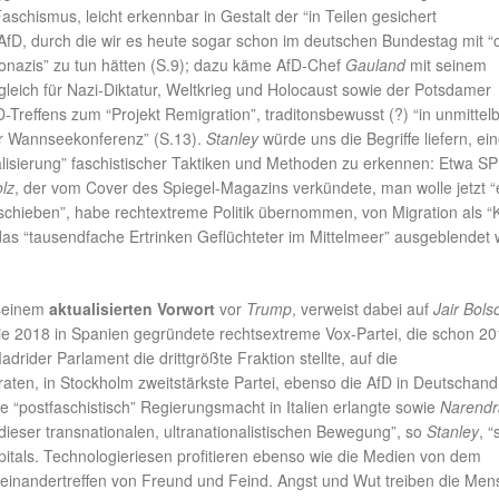
schismus, leicht erkennbar in Gestalt der “in Teilen gesichert
AfD, durch die wir es heute sogar schon im deutschen Bundestag mit “o
azis” zu tun hätten (S.9); dazu käme AfD-Chef
Gauland
mit seinem
gleich für Nazi-Diktatur, Weltkrieg und Holocaust sowie der Potsdamer
-Treffens zum “Projekt Remigration”, traditonsbewusst (?) “in unmittel
r Wannseekonferenz” (S.13).
Stanley
würde uns die Begriffe liefern, ei
isierung” faschistischer Taktiken und Methoden zu erkennen: Etwa S
lz
, der vom Cover des Spiegel-Magazins verkündete, man wolle jetzt “
schieben”, habe rechtextreme Politik übernommen, von Migration als “K
das “tausendfache Ertrinken Geflüchteter im Mittelmeer” ausgeblendet
 seinem
aktualisierten Vorwort
vor
Trump
, verweist dabei auf
Jair Bols
 die 2018 in Spanien gegründete rechtsextreme Vox-Partei, die schon 2
drider Parlament die drittgrößte Fraktion stellte, auf die
en, in Stockholm zweitstärkste Partei, ebenso die AfD in Deutschand
ie “postfaschistisch” Regierungsmacht in Italien erlangte sowie
Narendr
r dieser transnationalen, ultranationalistischen Bewegung”, so
Stanley
, 
pitals. Technologieriesen profitieren ebenso wie die Medien von dem
einandertreffen von Freund und Feind. Angst und Wut treiben die Me