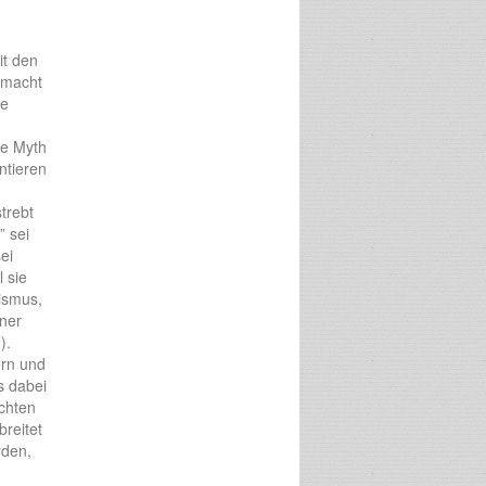
it den
emacht
ne
he Myth
ntieren
trebt
” sei
ei
l sie
ismus,
iner
).
ern und
s dabei
schten
breitet
rden,