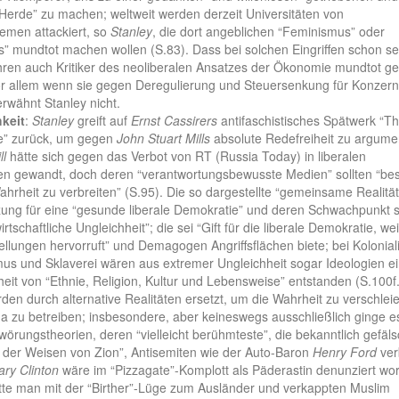
Herde” zu machen; weltweit werden derzeit Universitäten von
emen attackiert, so
Stanley
, die dort angeblichen “Feminismus” oder
” mundtot machen wollen (S.83). Dass bei solchen Eingriffen schon se
ren auch Kritiker des neoliberalen Ansatzes der Ökonomie mundtot g
r allem wenn sie gegen Deregulierung und Steuersenkung für Konzer
erwähnt Stanley nicht.
hkeit
:
Stanley
greift auf
Ernst Cassirers
antifaschistisches Spätwerk “T
te” zurück, um gegen
John Stuart Mills
absolute Redefreiheit zu argume
ll
hätte sich gegen das Verbot von RT (Russia Today) in liberalen
n gewandt, doch deren “verantwortungsbewusste Medien” sollten “bes
ahrheit zu verbreiten” (S.95). Die so dargestellte “gemeinsame Realität
ung für eine “gesunde liberale Demokratie” und deren Schwachpunkt s
rtschaftliche Ungleichheit”; die sei “Gift für die liberale Demokratie, wei
llungen hervorruft” und Demagogen Angriffsflächen biete; bei Kolonial
mus und Sklaverei wären aus extremer Ungleichheit sogar Ideologien e
eit von “Ethnie, Religion, Kultur und Lebensweise” entstanden (S.100f.
den durch alternative Realitäten ersetzt, um die Wahrheit zu verschlei
 zu betreiben; insbesondere, aber keineswegs ausschließlich ginge e
örungstheorien, deren “vielleicht berühmteste”, die bekanntlich gefäl
e der Weisen von Zion”, Antisemiten wie der Auto-Baron
Henry Ford
ver
lary Clinton
wäre im “Pizzagate”-Komplott als Päderastin denunziert wo
te man mit der “Birther”-Lüge zum Ausländer und verkappten Muslim