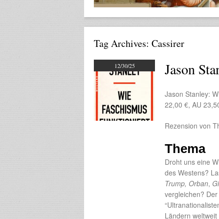
Tag Archives:
Cassirer
Jason Sta
12/30/25
Jason Stanley: W
22,00 €, AU 23,
Rezension von T
Thema
Droht uns eine W
des Westens? Lass
Trump, Orban
,
Gi
vergleichen? Der
“Ultranationalis
Ländern weltweit