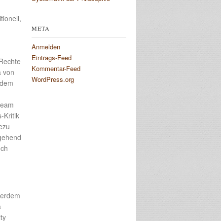
ionell,
META
Anmelden
Eintrags-Feed
 Rechte
Kommentar-Feed
a von
WordPress.org
r dem
tream
-Kritik
hezu
tgehend
uch
ußerdem
a
ty