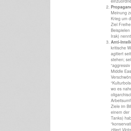
einzuordnen
Propagan
Meinung zu
Krieg um di
Ziel Freih
Beispielen
Irak) nenn
Anti-Intel
kritische 
agitiert se
stehen; se
“aggressiv
Middle Eas
Verschwör
“Kulturbol
wo es nahe
oligarchis
Arbeitsumf
Ziele im B
einem der 
Tanks) hab
“konservat
zitiert
Vict