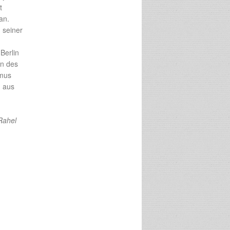
t
an.
 seiner
Berlin
en des
smus
h aus
Rahel