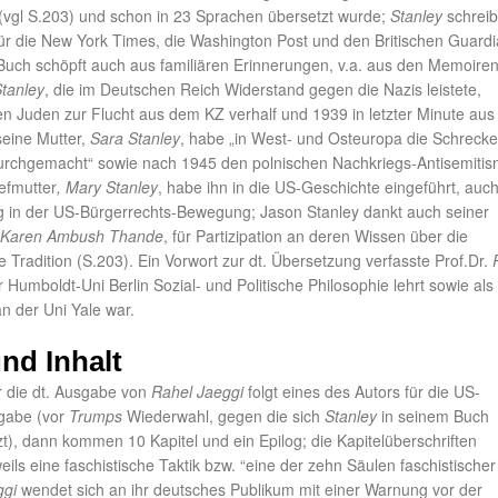
 (vgl S.203) und schon in 23 Sprachen übersetzt wurde;
Stanley
schreib
für die New York Times, die Washington Post und den Britischen Guardi
Buch schöpft auch aus familiären Erinnerungen, v.a. aus den Memoiren
Stanley
, die im Deutschen Reich Widerstand gegen die Nazis leistete,
n Juden zur Flucht aus dem KZ verhalf und 1939 in letzter Minute aus 
seine Mutter,
Sara Stanley
, habe „in West- und Osteuropa die Schreck
urchgemacht“ sowie nach 1945 den polnischen Nachkriegs-Antisemiti
iefmutter
, Mary Stanley
, habe ihn in die US-Geschichte eingeführt, auc
g in der US-Bürgerrechts-Bewegung; Jason Stanley dankt auch seiner
Karen Ambush Thande
, für Partizipation an deren Wissen über die
 Tradition (S.203). Ein Vorwort zur dt. Übersetzung verfasste Prof.Dr.
 Humboldt-Uni Berlin Sozial- und Politische Philosophie lehrt sowie als
n der Uni Yale war.
nd Inhalt
r die dt. Ausgabe von
Rahel Jaeggi
folgt eines des Autors für die US-
gabe (vor
Trumps
Wiederwahl, gegen die sich
Stanley
in seinem Buch
t), dann kommen 10 Kapitel und ein Epilog; die Kapitelüberschriften
ils eine faschistische Taktik bzw. “eine der zehn Säulen faschistischer
ggi
wendet sich an ihr deutsches Publikum mit einer Warnung vor der