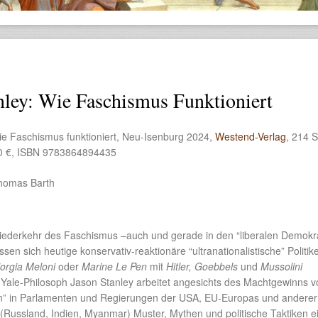
nley: Wie Faschismus Funktioniert
ie Faschismus funktioniert, Neu-Isenburg 2024,
Westend-Verlag
, 214 S
50 €, ISBN 9783864894435
homas Barth
iederkehr des Faschismus –auch und gerade in den “liberalen Demokr
en sich heutige konservativ-reaktionäre “ultranationalistische” Politik
orgia Meloni
oder
Marine Le Pen
mit
Hitler, Goebbels
und
Mussolini
 Yale-Philosoph Jason Stanley arbeitet angesichts des Machtgewinns v
ten” in Parlamenten und Regierungen der USA, EU-Europas und anderer
 (Russland, Indien, Myanmar) Muster, Mythen und politische Taktiken e