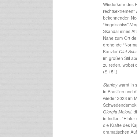
Wiederkehr des Fa
rechtsextremen” 
bekennenden Neon
“Vogelschiss”-Ver
Skandal eines AfD
Nähe zum Ort de
drohende “Normal
Kanzler
Olaf Scho
im großen Stil ab
zu reden, wobei 
(S.15f.).
Stanley
warnt in
in Brasilien und
wieder 2023 im Ma
Schwedendemokrat
Giorgia Meloni
, d
in Indien. “Hinte
die Kräfte des Ka
dramatischen Auf