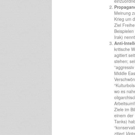
einzuordnen
Propagan
Meinung zu
Krieg um di
Ziel Freih
Beispielen
Irak) nenn
Anti-Intel
kritische 
agitiert se
stehen; se
“aggressiv
Middle Eas
Verschwör
“Kulturbol
wo es nahe
oligarchis
Arbeitsumf
Ziele im B
einem der 
Tanks) hab
“konservat
zitiert
Vict