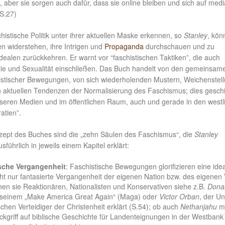
 aber sie sorgen auch dafür, dass sie online bleiben und sich auf medi
(S.27)
histische Politik unter ihrer aktuellen Maske erkennen, so
Stanley
, kön
n widerstehen, ihre Intrigen und
Propaganda
durchschauen und zu
ealen zurückkehren. Er warnt vor “faschistischen Taktiken”, die auch
ilie und Sexualität einschließen. Das Buch handelt von den gemeinsam
stischer Bewegungen, von sich wiederholenden Mustern, Weichenstel
n aktuellen Tendenzen der Normalisierung des Faschismus; dies gesch
nseren Medien und im öffentlichen Raum, auch und gerade in den westl
atien”.
zept des Buches sind die „zehn Säulen des Faschismus“, die
Stanley
usführlich in jeweils einem Kapitel erklärt:
sche Vergangenheit
: Faschistische Bewegungen glorifizieren eine idea
cht nur fantasierte Vergangenheit der eigenen Nation bzw. des eigenen 
chen sie Reaktionären, Nationalisten und Konservativen siehe z.B.
Dona
 seinem „Make America Great Again“ (Maga) oder
Victor Orban
, der U
chen Verteidiger der Christenheit erklärt (S.54); ob auch
Nethanjahu
mi
kgriff auf biblische Geschichte für Landenteignungen in der Westbank 