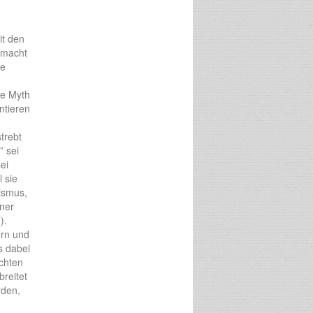
it den
emacht
ne
he Myth
ntieren
trebt
” sei
ei
l sie
ismus,
iner
).
ern und
s dabei
schten
breitet
rden,