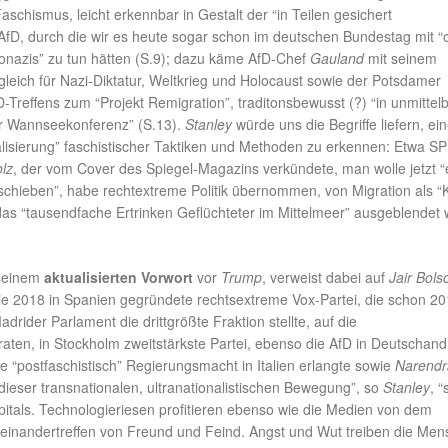
schismus, leicht erkennbar in Gestalt der “in Teilen gesichert
AfD, durch die wir es heute sogar schon im deutschen Bundestag mit “o
azis” zu tun hätten (S.9); dazu käme AfD-Chef
Gauland
mit seinem
gleich für Nazi-Diktatur, Weltkrieg und Holocaust sowie der Potsdamer
-Treffens zum “Projekt Remigration”, traditonsbewusst (?) “in unmittel
r Wannseekonferenz” (S.13).
Stanley
würde uns die Begriffe liefern, ei
isierung” faschistischer Taktiken und Methoden zu erkennen: Etwa S
lz
, der vom Cover des Spiegel-Magazins verkündete, man wolle jetzt “
schieben”, habe rechtextreme Politik übernommen, von Migration als “K
das “tausendfache Ertrinken Geflüchteter im Mittelmeer” ausgeblendet
 seinem
aktualisierten Vorwort
vor
Trump
, verweist dabei auf
Jair Bols
 die 2018 in Spanien gegründete rechtsextreme Vox-Partei, die schon 2
drider Parlament die drittgrößte Fraktion stellte, auf die
en, in Stockholm zweitstärkste Partei, ebenso die AfD in Deutschand
ie “postfaschistisch” Regierungsmacht in Italien erlangte sowie
Narendr
r dieser transnationalen, ultranationalistischen Bewegung”, so
Stanley
, 
pitals. Technologieriesen profitieren ebenso wie die Medien von dem
einandertreffen von Freund und Feind. Angst und Wut treiben die Me