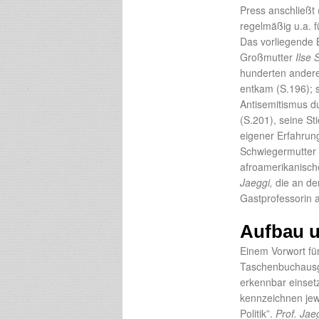
Press anschließt
regelmäßig u.a. 
Das vorliegende 
Großmutter
Ilse 
hunderten andere
entkam (S.196); 
Antisemitismus d
(S.201), seine St
eigener Erfahrun
Schwiegermutter
afroamerikanische
Jaeggi,
die an der
Gastprofessorin a
Aufbau u
Einem Vorwort fü
Taschenbuchaus
erkennbar einsetz
kennzeichnen jewe
Politik”.
Prof. Jae