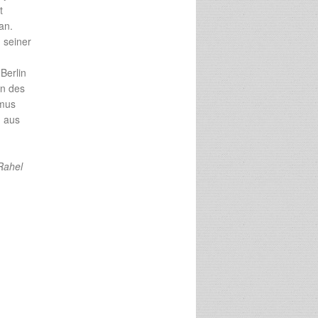
t
an.
 seiner
Berlin
en des
smus
h aus
Rahel