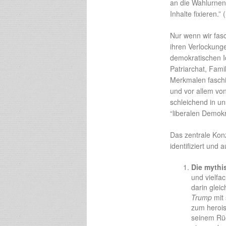
an die Wahlurnen,
Inhalte fixieren.” 
Nur wenn wir fasc
ihren Verlockunge
demokratischen Id
Patriarchat, Fam
Merkmalen faschi
und vor allem vo
schleichend in u
“liberalen Demokr
Das zentrale Kon
identifiziert und a
Die mythi
und vielfa
darin glei
Trump
mit
zum herois
seinem Rüc