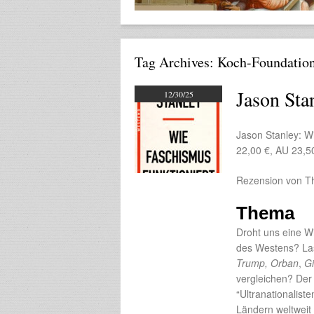
Tag Archives:
Koch-Foundatio
Jason Sta
12/30/25
Jason Stanley: W
22,00 €, AU 23,
Rezension von T
Thema
Droht uns eine W
des Westens? Lass
Trump, Orban
,
Gi
vergleichen? Der
“Ultranationalis
Ländern weltweit