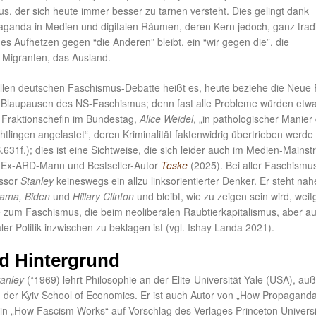
s, der sich heute immer besser zu tarnen versteht. Dies gelingt dank
aganda in Medien und digitalen Räumen, deren Kern jedoch, ganz tradit
ches Aufhetzen gegen “die Anderen” bleibt, ein “wir gegen die”, die
e Migranten, das Ausland.
ellen deutschen Faschismus-Debatte heißt es, heute beziehe die Neue
s Blaupausen des NS-Faschismus; denn fast alle Probleme würden etw
r Fraktionschefin im Bundestag,
Alice Weidel
, „in pathologischer Manie
tlingen angelastet“, deren Kriminalität faktenwidrig übertrieben werde
631f.); dies ist eine Sichtweise, die sich leider auch im Medien-Mains
m Ex-ARD-Mann und Bestseller-Autor
Teske
(2025). Bei aller Faschismus
essor
Stanley
keineswegs ein allzu linksorientierter Denker. Er steht na
ama, Biden
und
Hillary Clinton
und bleibt, wie zu zeigen sein wird, wei
he zum Faschismus, die beim neoliberalen Raubtierkapitalismus, aber a
aler Politik inzwischen zu beklagen ist (vgl. Ishay Landa 2021).
d Hintergrund
anley
(*1969) lehrt Philosophie an der Elite-Universität Yale (USA), a
n der Kyiv School of Economics. Er ist auch Autor von „How Propagand
in „How Fascism Works“ auf Vorschlag des Verlages Princeton Universi