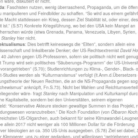
 wäre, diskutiert er nicht.
da
: Faschisten nutzen, wenig überraschend, Propaganda, um die öffent
 manipulieren und Feindbilder zu schaffen. “So wird aus einem gefähr
e Macht stattdessen ein Krieg, dessen Ziel Stablität ist, oder einer, de
eit ist.” (S.57) Konkrete Kriegsführung, wo bei den USA kein Mangel an
 herrschen würde (etwa Grenada, Panama, Venezuela, Libyen, Syrien, 
t
Stanley
hier nicht.
lektualismus
: Dies betrifft keineswegs die “Eliten”, sondern allein eine
Wissenschaft und linksliberale Denker; der US-Rechtsextremist
David Ho
it 40 Jahren gegen US-Professoren, sofern sie politisch nicht weit genu
it Trump wird sein politisches “Säuberungs-Programm” der US-Universi
 vorangetrieben” (S.70); Studienrichtungen zu Klima-, Gender-, Black- 
t-Studies werden als “Kulturmarxismus” verfolgt (lt.Anm.d.Übersetzers
ungstheorie der Neuen Rechten, die an die NS-Propaganda gegen sog
schewismus” anknüpft, Fn.S.73). Nicht bei Wahlen und Reichtumsvertei
liegender wäre- fragt
Stanley
nach Manipulation und Kulturkampf durc
che Kapitalseite, sondern bei den Universitäten, seinem eigenen
eld: “Konservative Akteure stecken gewaltige Summen in das Projekt, 
ildungswesen voranzutreiben.” Die Koch Foundation (von
Ölbaron Koch
reichsten US-Oligarchen, auch bekannt für seine Klimawandel-Leugner
e allein 2017 nicht weniger als 100 Millionen Dollar für die Förderung
iver Ideologien an ca. 350 US-Unis ausgegeben. (S.78) Ziel sei dabei,
or Klemperer
, uns zu einer gedanken- und willenlosen “getriebenen und