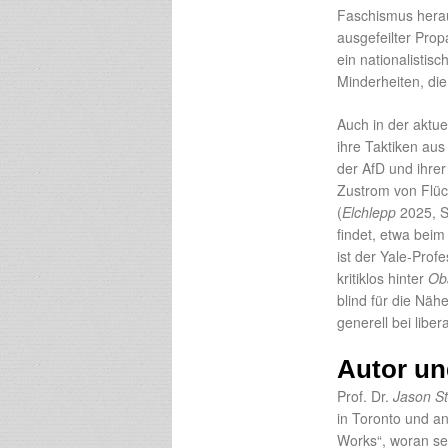
Faschismus herau
ausgefeilter Prop
ein nationalistis
Minderheiten, di
Auch in der aktu
ihre Taktiken au
der AfD und ihre
Zustrom von Flüch
(
Elchlepp
2025, S.
findet, etwa bei
ist der Yale-Prof
kritiklos hinter
Ob
blind für die Nä
generell bei liber
Autor un
Prof. Dr.
Jason St
in Toronto und a
Works“, woran se