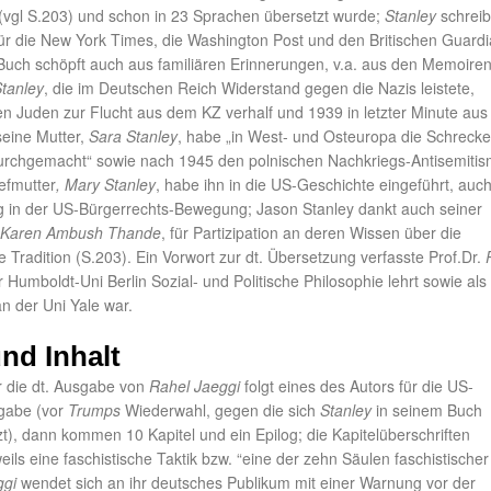
 (vgl S.203) und schon in 23 Sprachen übersetzt wurde;
Stanley
schreib
für die New York Times, die Washington Post und den Britischen Guardi
Buch schöpft auch aus familiären Erinnerungen, v.a. aus den Memoiren
Stanley
, die im Deutschen Reich Widerstand gegen die Nazis leistete,
n Juden zur Flucht aus dem KZ verhalf und 1939 in letzter Minute aus 
seine Mutter,
Sara Stanley
, habe „in West- und Osteuropa die Schreck
urchgemacht“ sowie nach 1945 den polnischen Nachkriegs-Antisemiti
iefmutter
, Mary Stanley
, habe ihn in die US-Geschichte eingeführt, auc
g in der US-Bürgerrechts-Bewegung; Jason Stanley dankt auch seiner
Karen Ambush Thande
, für Partizipation an deren Wissen über die
 Tradition (S.203). Ein Vorwort zur dt. Übersetzung verfasste Prof.Dr.
 Humboldt-Uni Berlin Sozial- und Politische Philosophie lehrt sowie als
n der Uni Yale war.
nd Inhalt
r die dt. Ausgabe von
Rahel Jaeggi
folgt eines des Autors für die US-
gabe (vor
Trumps
Wiederwahl, gegen die sich
Stanley
in seinem Buch
t), dann kommen 10 Kapitel und ein Epilog; die Kapitelüberschriften
ils eine faschistische Taktik bzw. “eine der zehn Säulen faschistischer
ggi
wendet sich an ihr deutsches Publikum mit einer Warnung vor der