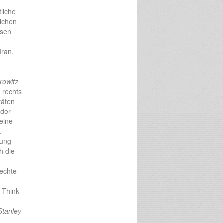
liche
lichen
ssen
Iran,
rowitz
g rechts
täten
oder
 eine
.
lung –
h die
rechte
,
-Think
Stanley