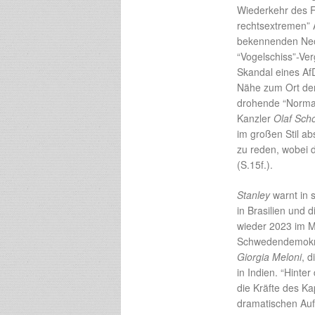
Wiederkehr des Fa
rechtsextremen” 
bekennenden Neon
“Vogelschiss”-Ver
Skandal eines AfD
Nähe zum Ort de
drohende “Normal
Kanzler
Olaf Scho
im großen Stil ab
zu reden, wobei 
(S.15f.).
Stanley
warnt in
in Brasilien und
wieder 2023 im Ma
Schwedendemokrat
Giorgia Meloni
, d
in Indien. “Hinte
die Kräfte des Ka
dramatischen Auf