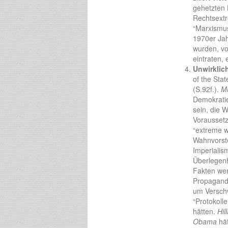
gehetzten 
Rechtsextr
“Marxismus
1970er Jah
wurden, vo
eintraten, 
Unwirklic
of the Sta
(S.92f.).
Mi
Demokratie
sein, die W
Voraussetz
“extreme wi
Wahnvorste
Imperialis
Überlegenh
Fakten wer
Propaganda
um Verschw
“Protokoll
hätten.
Hil
Obama
hät