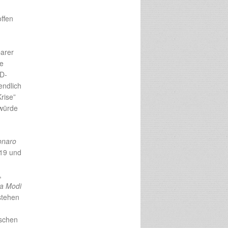
ffen
barer
ne
PD-
endlich
rise”
 würde
onaro
019 und
,
a Modi
“stehen
nschen