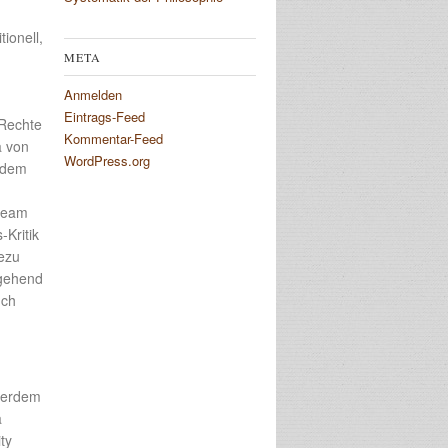
ionell,
META
Anmelden
Eintrags-Feed
 Rechte
Kommentar-Feed
a von
WordPress.org
r dem
tream
-Kritik
hezu
tgehend
uch
ußerdem
a
ty