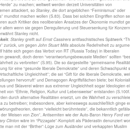
Herde” zu machen; weltweit werden derzeit Universitäten von
emen attackiert, so
Stanley
, die dort angeblichen “Feminismus” oder
” mundtot machen wollen (S.83). Dass bei solchen Eingriffen schon se
ren auch Kritiker des neoliberalen Ansatzes der Ökonomie mundtot g
r allem wenn sie gegen Deregulierung und Steuersenkung für Konzer
erwähnt Stanley nicht.
hkeit
:
Stanley
greift auf
Ernst Cassirers
antifaschistisches Spätwerk “T
te” zurück, um gegen
John Stuart Mills
absolute Redefreiheit zu argume
ll
hätte sich gegen das Verbot von RT (Russia Today) in liberalen
n gewandt, doch deren “verantwortungsbewusste Medien” sollten “bes
ahrheit zu verbreiten” (S.95). Die so dargestellte “gemeinsame Realität
ung für eine “gesunde liberale Demokratie” und deren Schwachpunkt s
rtschaftliche Ungleichheit”; die sei “Gift für die liberale Demokratie, wei
llungen hervorruft” und Demagogen Angriffsflächen biete; bei Kolonial
mus und Sklaverei wären aus extremer Ungleichheit sogar Ideologien e
eit von “Ethnie, Religion, Kultur und Lebensweise” entstanden (S.100f.
den durch alternative Realitäten ersetzt, um die Wahrheit zu verschlei
 zu betreiben; insbesondere, aber keineswegs ausschließlich ginge e
örungstheorien, deren “vielleicht berühmteste”, die bekanntlich gefäl
e der Weisen von Zion”, Antisemiten wie der Auto-Baron
Henry Ford
ver
lary Clinton
wäre im “Pizzagate”-Komplott als Päderastin denunziert wo
te man mit der “Birther”-Lüge zum Ausländer und verkappten Muslim