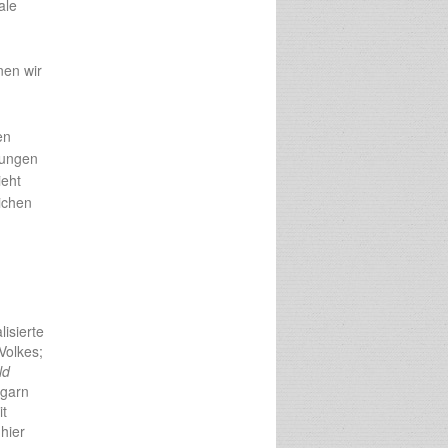
ale
nen wir
en
lungen
ieht
ichen
lisierte
Volkes;
ld
ngarn
t
hier