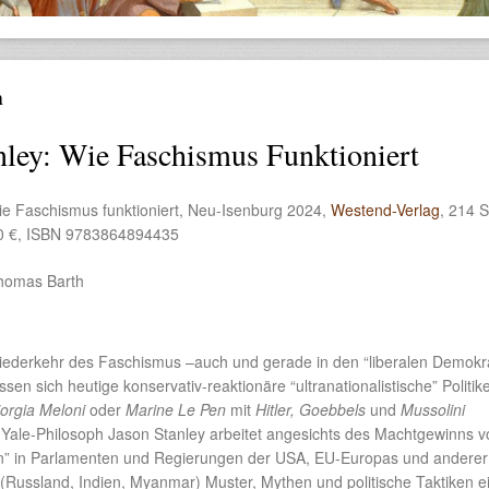
n
nley: Wie Faschismus Funktioniert
ie Faschismus funktioniert, Neu-Isenburg 2024,
Westend-Verlag
, 214 S
50 €, ISBN 9783864894435
homas Barth
iederkehr des Faschismus –auch und gerade in den “liberalen Demokr
en sich heutige konservativ-reaktionäre “ultranationalistische” Politik
orgia Meloni
oder
Marine Le Pen
mit
Hitler, Goebbels
und
Mussolini
 Yale-Philosoph Jason Stanley arbeitet angesichts des Machtgewinns v
ten” in Parlamenten und Regierungen der USA, EU-Europas und anderer
 (Russland, Indien, Myanmar) Muster, Mythen und politische Taktiken e