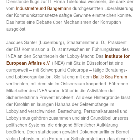
Dienstende flugs zur IT-Firma Telefonica wechseln, die dank der
vom
Industriefreund Bangemann
durchgesetzten Liberalisierung
der Kommunikationsnetze saftige Gewinne einstreichen konnte.
Das hatte eine Debatte über Mechanismen der Korruption
ausgelöst.
Jacques Santer (Luxemburg), Staatsminister a. D., Präsident
der EU-Kommission a. D. ist inzwischen im Führungskreis des
INEA an den Schalthebeln der Lobby-Macht: Das
Institute for
European Affairs
e.V.
(INEA) mit Sitz in Düsseldorf ist eine
europaweit – mit Schwerpunkt Osteuropa – tätige Beratungs-
und Lobbyorganisation. Sie ist eng mit dem
Baltic Sea Forum
verflochten, mit dem sie im Ostseeraum kooperiert. Führende
Mitarbeiter des INEA waren früher in die Aktivitäten der
Sicherheitsfirma Prevent involviert. All diese Hintergründe lässt
der Kinofilm im launigen Hahaha der Sektempfänge im
Lobbyland verschwinden. Bestechung, Personalkarussell und
Lobbyismus gehören zusammen und sind Grundübel unseres
politischen Systems, die dringend öffentlicher Aufklärung
bedürfen. Doch stattdessen gewährt Dokumentarfilmer Bernet
vielen Lobbyisten ein Forum zur Selbstdarstellung, das dieser in