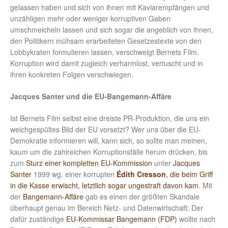
gelassen haben und sich von ihnen mit Kaviarempfängen und
unzähligen mehr oder weniger korruptiven Gaben
umschmeicheln lassen und sich sogar die angeblich von ihnen,
den Politikern mühsam erarbeiteten Gesetzestexte von den
Lobbykraten formulieren lassen, verschweigt Bernets Film.
Korruption wird damit zugleich verharmlost, vertuscht und in
ihren konkreten Folgen verschwiegen.
Jacques Santer und die EU-Bangemann-Affäre
Ist Bernets Film selbst eine dreiste PR-Produktion, die uns ein
weichgespültes Bild der EU vorsetzt? Wer uns über die EU-
Demokratie informieren will, kann sich, so sollte man meinen,
kaum um die zahlreichen Korruptionsfälle herum drücken, bis
zum
Sturz einer kompletten EU-Kommission
unter
Jacques
Santer
1999 wg. einer korrupten
Édith Cresson
, die beim Griff
in die Kasse erwischt, letztlich sogar ungestraft davon kam
. Mit
der
Bangemann-Affäre
gab es einen der größten Skandale
überhaupt genau im Bereich Netz- und Datenwirtschaft: Der
dafür zuständige
EU-Kommissar Bangemann (FDP)
wollte nach