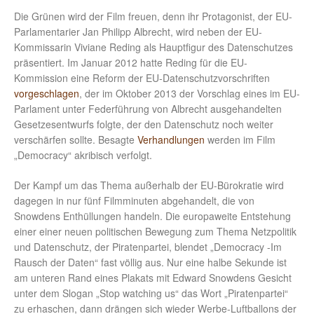
Die Grünen wird der Film freuen, denn ihr Protagonist, der EU-
Parlamentarier Jan Philipp Albrecht, wird neben der EU-
Kommissarin Viviane Reding als Hauptfigur des Datenschutzes
präsentiert. Im Januar 2012 hatte Reding für die EU-
Kommission eine Reform der EU-Datenschutzvorschriften
vorgeschlagen
, der im Oktober 2013 der Vorschlag eines im EU-
Parlament unter Federführung von Albrecht ausgehandelten
Gesetzesentwurfs folgte, der den Datenschutz noch weiter
verschärfen sollte. Besagte
Verhandlungen
werden im Film
„Democracy“ akribisch verfolgt.
Der Kampf um das Thema außerhalb der EU-Bürokratie wird
dagegen in nur fünf Filmminuten abgehandelt, die von
Snowdens Enthüllungen handeln. Die europaweite Entstehung
einer einer neuen politischen Bewegung zum Thema Netzpolitik
und Datenschutz, der Piratenpartei, blendet „Democracy -Im
Rausch der Daten“ fast völlig aus. Nur eine halbe Sekunde ist
am unteren Rand eines Plakats mit Edward Snowdens Gesicht
unter dem Slogan „Stop watching us“ das Wort „Piratenpartei“
zu erhaschen, dann drängen sich wieder Werbe-Luftballons der