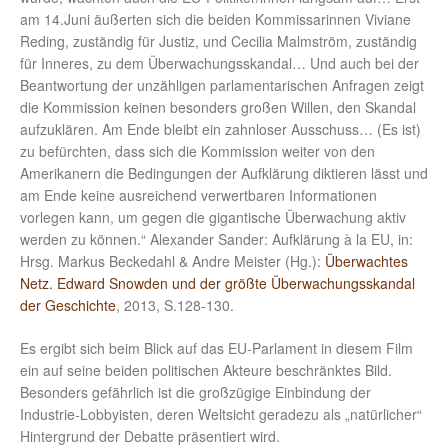
am 14.Juni äußerten sich die beiden Kommissarinnen Viviane
Reding, zuständig für Justiz, und Cecilia Malmström, zuständig
für Inneres, zu dem Überwachungsskandal… Und auch bei der
Beantwortung der unzähligen parlamentarischen Anfragen zeigt
die Kommission keinen besonders großen Willen, den Skandal
aufzuklären. Am Ende bleibt ein zahnloser Ausschuss… (Es ist)
zu befürchten, dass sich die Kommission weiter von den
Amerikanern die Bedingungen der Aufklärung diktieren lässt und
am Ende keine ausreichend verwertbaren Informationen
vorlegen kann, um gegen die gigantische Überwachung aktiv
werden zu können.“ Alexander Sander: Aufklärung à la EU, in:
Hrsg. Markus Beckedahl & Andre Meister (Hg.):
Überwachtes
Netz. Edward Snowden und der größte Überwachungsskandal
der Geschichte
, 2013, S.128-130.
Es ergibt sich beim Blick auf das EU-Parlament in diesem Film
ein auf seine beiden politischen Akteure beschränktes Bild.
Besonders gefährlich ist die großzügige Einbindung der
Industrie-Lobbyisten, deren Weltsicht geradezu als „natürlicher“
Hintergrund der Debatte präsentiert wird.