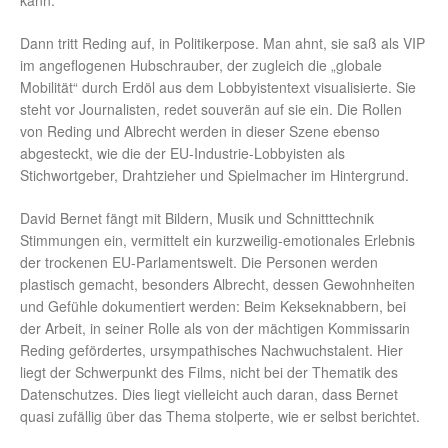
kann.
Dann tritt Reding auf, in Politikerpose. Man ahnt, sie saß als VIP
im angeflogenen Hubschrauber, der zugleich die „globale
Mobilität“ durch Erdöl aus dem Lobbyistentext visualisierte. Sie
steht vor Journalisten, redet souverän auf sie ein. Die Rollen
von Reding und Albrecht werden in dieser Szene ebenso
abgesteckt, wie die der EU-Industrie-Lobbyisten als
Stichwortgeber, Drahtzieher und Spielmacher im Hintergrund.
David Bernet fängt mit Bildern, Musik und Schnitttechnik
Stimmungen ein, vermittelt ein kurzweilig-emotionales Erlebnis
der trockenen EU-Parlamentswelt. Die Personen werden
plastisch gemacht, besonders Albrecht, dessen Gewohnheiten
und Gefühle dokumentiert werden: Beim Kekseknabbern, bei
der Arbeit, in seiner Rolle als von der mächtigen Kommissarin
Reding gefördertes, ursympathisches Nachwuchstalent. Hier
liegt der Schwerpunkt des Films, nicht bei der Thematik des
Datenschutzes. Dies liegt vielleicht auch daran, dass Bernet
quasi zufällig über das Thema stolperte, wie er selbst berichtet.