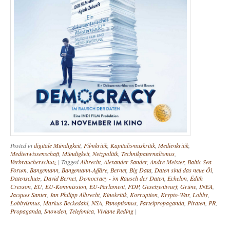
Posted in
digitale Mündigkeit
,
Filmkritik
,
Kapitalismuskritik
,
Medienkritik
,
Medienwissenschaft
,
Mündigkeit
,
Netzpolitik
,
Technikpaternalismus
,
Verbraucherschutz
|
Tagged
Albrecht
,
Alexander Sander
,
Andre Meister
,
Baltic Sea
Forum
,
Bangemann
,
Bangemann-Affäre
,
Bernet
,
Big Data
,
Daten sind das neue Öl
,
Datenschutz
,
David Bernet
,
Democracy - im Rausch der Daten
,
Echelon
,
Édith
Cresson
,
EU
,
EU-Kommission
,
EU-Parlament
,
FDP
,
Gesetzentwurf
,
Grüne
,
INEA
,
Jacques Santer
,
Jan Philipp Albrecht
,
Kinokritik
,
Korruption
,
Krypto-War
,
Lobby
,
Lobbyismus
,
Markus Beckedahl
,
NSA
,
Panoptismus
,
Parteipropaganda
,
Piraten
,
PR
,
Propaganda
,
Snowden
,
Telefonica
,
Viviane Reding
|