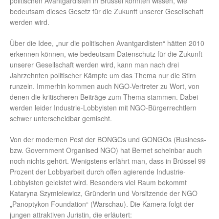
politischen Avantgardisten in Brüssel konnten wissen, wie
bedeutsam dieses Gesetz für die Zukunft unserer Gesellschaft
werden wird.
Über die Idee, „nur die politischen Avantgardisten“ hätten 2010
erkennen können, wie bedeutsam Datenschutz für die Zukunft
unserer Gesellschaft werden wird, kann man nach drei
Jahrzehnten politischer Kämpfe um das Thema nur die Stirn
runzeln. Immerhin kommen auch NGO-Vertreter zu Wort, von
denen die kritischeren Beiträge zum Thema stammen. Dabei
werden leider Industrie-Lobbyisten mit NGO-Bürgerrechtlern
schwer unterscheidbar gemischt.
Von der modernen Pest der BONGOs und GONGOs (Business-
bzw. Government Organised NGO) hat Bernet scheinbar auch
noch nichts gehört. Wenigstens erfährt man, dass in Brüssel 99
Prozent der Lobbyarbeit durch offen agierende Industrie-
Lobbyisten geleistet wird. Besonders viel Raum bekommt
Kataryna Szymielewicz, Gründerin und Vorsitzende der NGO
„Panoptykon Foundation“ (Warschau). Die Kamera folgt der
jungen attraktiven Juristin, die erläutert: