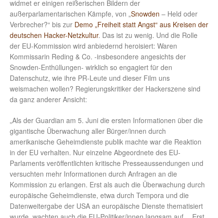
widmet er einigen reißerischen Bildern der
außerparlamentarischen Kämpfe, von „
Snowden
– Held oder
Verbrecher?“ bis zur
Demo „Freiheit statt Angst“ aus Kreisen der
deutschen Hacker-Netzkultur
. Das ist zu wenig. Und die Rolle
der EU-Kommission wird anbiedernd heroisiert: Waren
Kommissarin Reding & Co. -insbesondere angesichts der
Snowden-Enthüllungen- wirklich so engagiert für den
Datenschutz, wie ihre PR-Leute und dieser Film uns
weismachen wollen? Regierungskritiker der Hackerszene sind
da ganz anderer Ansicht:
„Als der Guardian am 5. Juni die ersten Informationen über die
gigantische Überwachung aller Bürger/innen durch
amerikanische Geheimdienste publik machte war die Reaktion
in der EU verhalten. Nur einzelne Abgeordnete des EU-
Parlaments veröffentlichten kritische Presseaussendungen und
versuchten mehr Informationen durch Anfragen an die
Kommission zu erlangen. Erst als auch die Überwachung durch
europäische Geheimdienste, etwa durch Tempora und die
Datenweitergabe der USA an europäische Dienste thematisiert
wurde, wachten auch die EU-Politiker/innen langsam auf… Erst