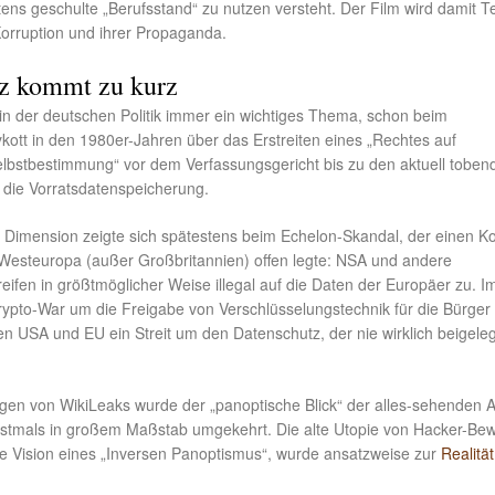
ens geschulte „Berufsstand“ zu nutzen versteht. Der Film wird damit Te
Korruption und ihrer Propaganda.
z kommt zu kurz
in der deutschen Politik immer ein wichtiges Thema, schon beim
kott in den 1980er-Jahren über das Erstreiten eines „Rechtes auf
Selbstbestimmung“ vor dem Verfassungsgericht bis zu den aktuell toben
die Vorratsdatenspeicherung.
e Dimension zeigte sich spätestens beim Echelon-Skandal, der einen Kon
Westeuropa (außer Großbritannien) offen legte: NSA und andere
ifen in größtmöglicher Weise illegal auf die Daten der Europäer zu. I
rypto-War um die Freigabe von Verschlüsselungstechnik für die Bürger
en USA und EU ein Streit um den Datenschutz, der nie wirklich beigeleg
ngen von WikiLeaks wurde der „panoptische Blick“ der alles-sehenden 
stmals in großem Maßstab umgekehrt. Die alte Utopie von Hacker-B
die Vision eines „Inversen Panoptismus“, wurde ansatzweise zur
Realität