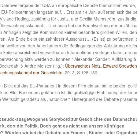
Datenweitergabe der USA an europäische Dienste thematisiert wurde,
 EU-Politiker/innen langsam auf… Erst am 14.Juni äußerten sich die b
viane Reding, zuständig für Justiz, und Cecilia Malmström, zuständig 
 Überwachungsskandal… Und auch bei der Beantwortung der unzählig
n Anfragen zeigt die Kommission keinen besonders großen Willen, den
ren. Am Ende bleibt ein zahnloser Ausschuss… (Es ist) zu befürchten, 
ion weiter von den Amerikanern die Bedingungen der Aufklärung diktie
e keine ausreichend verwertbaren Informationen vorlegen kann, um g
Überwachung aktiv werden zu können.“ Alexander Sander: Aufklärung à 
 Beckedahl & Andre Meister (Hg.):
Überwachtes Netz. Edward Snowden
wachungsskandal der Geschichte
, 2013, S.128-130.
im Blick auf das EU-Parlament in diesem Film ein auf seine beiden polit
tes Bild. Besonders gefährlich ist die großzügige Einbindung der Indus
 Weltsicht geradezu als „natürlicher“ Hintergrund der Debatte präsenti
n pseudo-ausgewogenes Storybord zur Geschichte des Datenschut
aft, dort die Politik. Doch geht es nicht um unsere künftigen
 Würden wir bei der Debatte um Frauen-, Kinder- oder Organhan