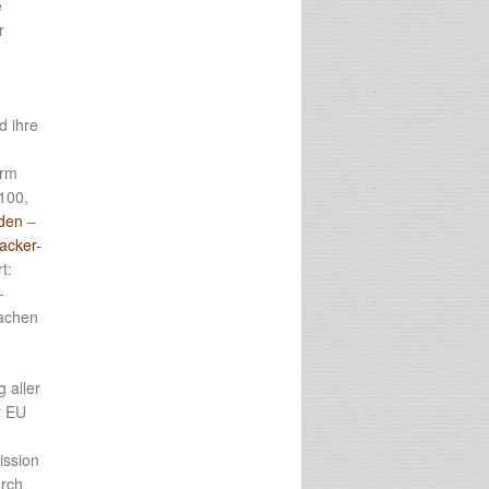
e
r
d ihre
orm
 100,
den
–
acker-
t:
-
machen
 aller
r EU
ission
urch