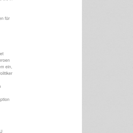
n für
et
Heroen
em ein,
litiker
n
ption
EU