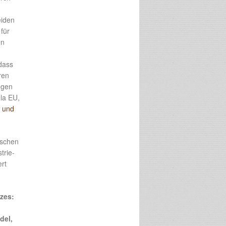
eiden
für
en
dass
ren
egen
la EU,
 und
ischen
trie-
ert
zes:
del,