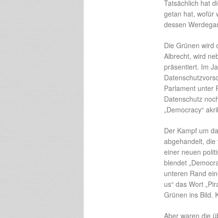
Tatsächlich hat d
getan hat, wofür 
dessen Werdegang 
Die Grünen wird d
Albrecht, wird n
präsentiert. Im 
Datenschutzvorsc
Parlament unter 
Datenschutz noch
„Democracy“ akrib
Der Kampf um das
abgehandelt, die
einer neuen poli
blendet „Democra
unteren Rand ein
us“ das Wort „Pi
Grünen ins Bild.
Aber waren die ü