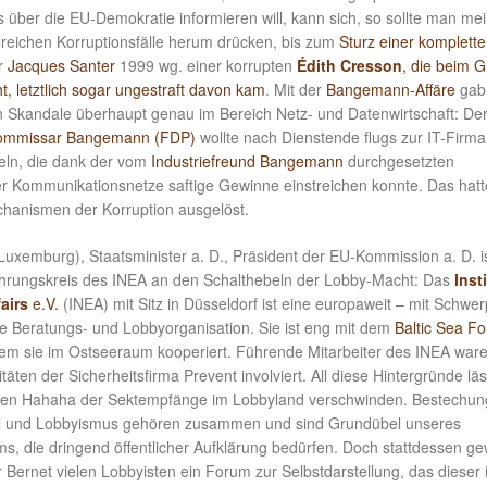
 über die EU-Demokratie informieren will, kann sich, so sollte man me
reichen Korruptionsfälle herum drücken, bis zum
Sturz einer komplett
r
Jacques Santer
1999 wg. einer korrupten
Édith Cresson
, die beim Gr
t, letztlich sogar ungestraft davon kam
. Mit der
Bangemann-Affäre
gab
n Skandale überhaupt genau im Bereich Netz- und Datenwirtschaft: Der
ommissar Bangemann (FDP)
wollte nach Dienstende flugs zur IT-Firma
eln, die dank der vom
Industriefreund Bangemann
durchgesetzten
der Kommunikationsnetze saftige Gewinne einstreichen konnte. Das hatt
hanismen der Korruption ausgelöst.
uxemburg), Staatsminister a. D., Präsident der EU-Kommission a. D. i
hrungskreis des INEA an den Schalthebeln der Lobby-Macht: Das
Inst
airs
e.V.
(INEA) mit Sitz in Düsseldorf ist eine europaweit – mit Schwe
ge Beratungs- und Lobbyorganisation. Sie ist eng mit dem
Baltic Sea F
 dem sie im Ostseeraum kooperiert. Führende Mitarbeiter des INEA war
vitäten der Sicherheitsfirma Prevent involviert. All diese Hintergründe läs
igen Hahaha der Sektempfänge im Lobbyland verschwinden. Bestechun
ll und Lobbyismus gehören zusammen und sind Grundübel unseres
ms, die dringend öffentlicher Aufklärung bedürfen. Doch stattdessen ge
Bernet vielen Lobbyisten ein Forum zur Selbstdarstellung, das dieser 