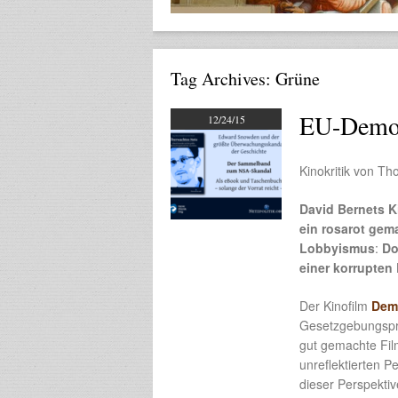
Tag Archives:
Grüne
EU-Democ
12/24/15
Kinokritik von T
David Bernets 
ein rosarot gem
Lobbyismus
:
Do
einer korrupten
Der Kinofilm
Dem
Gesetzgebungspr
gut gemachte Film
unreflektierten 
dieser Perspektiv