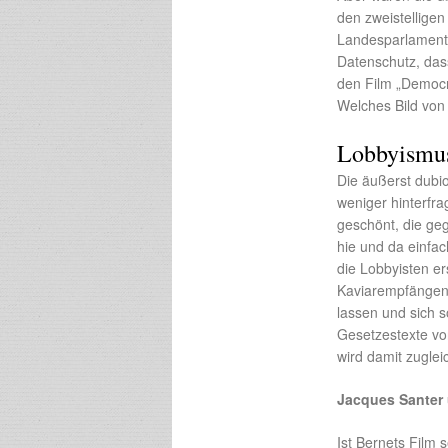
den zweistelligen
Landesparlamente
Datenschutz, das
den Film „Democr
Welches Bild von 
Lobbyismus 
Die äußerst dubi
weniger hinterfrag
geschönt, die ge
hie und da einfa
die Lobbyisten er
Kaviarempfängen
lassen und sich s
Gesetzestexte vo
wird damit zuglei
Jacques Santer
Ist Bernets Film 