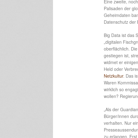
Eine zweite, noc
Palisaden der gl
Geheimdaten bang
Datenschutz der 
Big Data ist das 
„digitalen Fischg
oberflächlich. Di
gestiegen ist, str
widmet er einige
Held oder Verbre
Netzkultur
. Das i
Waren Kommissar
wirklich so engag
wollen? Regierun
„Als der Guardian
Bürger/innen dur
verhalten. Nur ei
Presseaussendun
zu erlangen. Ers