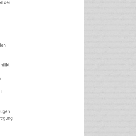
il der
den
flikt
m
t
Augen
ewegung
.