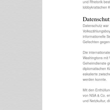
und Rhetorik best
lobbykratischen 
Datenschut
Datenschutz war 
Volkszählungsboy
informationelle 
Gefechten gegen 
Die international
Washingtons mit 
Geheimdienste gre
diplomatischen K
eskalierte zwisch
werden konnte.
Mit den Enthüllu
von NSA & Co. er
und Netzkultur, 