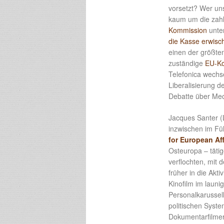
vorsetzt? Wer uns
kaum um die zahl
Kommission
unte
die Kasse erwisch
einen der größte
zuständige
EU-K
Telefonica wechs
Liberalisierung 
Debatte über Mec
Jacques Santer (L
inzwischen im Fü
for European Aff
Osteuropa – täti
verflochten, mit
früher in die Akti
Kinofilm im laun
Personalkarusse
politischen Syste
Dokumentarfilmer 