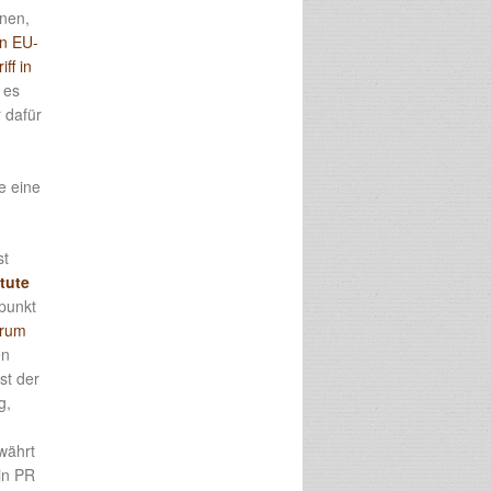
inen,
en EU-
iff in
 es
 dafür
e eine
st
itute
rpunkt
orum
en
st der
g,
währt
in PR