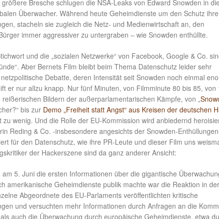
h größere Bresche schlugen die NSA-Leaks von Edward Snowden in di
obalen Überwacher. Während heute Geheimdienste um den Schutz ihre
en, stacheln sie zugleich die Netz- und Medienwirtschaft an, den
Bürger immer aggressiver zu untergraben – wie Snowden enthüllte.
Stichwort und die „sozialen Netzwerke“ von Facebook, Google & Co. sin
ründe“. Aber Bernets Film bleibt beim Thema Datenschutz leider sehr
e netzpolitische Debatte, deren Intensität seit Snowden noch einmal en
eift er nur allzu knapp. Nur fünf Minuten, von Filmminute 80 bis 85, von
n reißerischen Bildern der außerparlamentarischen Kämpfe, von „
Snow
cher?“ bis zur
Demo „Freiheit statt Angst“ aus Kreisen der deutschen H
st zu wenig. Und die Rolle der EU-Kommission wird anbiedernd heroisier
in Reding & Co. -insbesondere angesichts der Snowden-Enthüllungen
iert für den Datenschutz, wie ihre PR-Leute und dieser Film uns weis
gskritiker der Hackerszene sind da ganz anderer Ansicht:
 am 5. Juni die ersten Informationen über die gigantische Überwachung
ch amerikanische Geheimdienste publik machte war die Reaktion in de
nzelne Abgeordnete des EU-Parlaments veröffentlichten kritische
gen und versuchten mehr Informationen durch Anfragen an die Komm
t als auch die Überwachung durch europäische Geheimdienste, etwa d