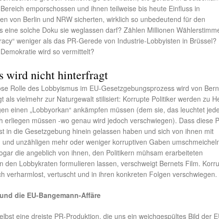
 Bereich emporschossen und ihnen teilweise bis heute Einfluss in
n von Berlin und NRW sicherten, wirklich so unbedeutend für den
s eine solche Doku sie weglassen darf? Zählen Millionen Wählerstimme
acy“ weniger als das PR-Gerede von Industrie-Lobbyisten in Brüssel?
Demokratie wird so vermittelt?
wird nicht hinterfragt
ose Rolle des Lobbyismus im EU-Gesetzgebungsprozess wird von Bern
t als vielmehr zur Naturgewalt stilisiert: Korrupte Politiker werden zu 
gen einen „Lobbyorkan“ ankämpfen müssen (dem sie, das leuchtet jed
ch erliegen müssen -wo genau wird jedoch verschwiegen). Dass diese Po
st in die Gesetzgebung hinein gelassen haben und sich von ihnen mit
 und unzähligen mehr oder weniger korruptiven Gaben umschmeichel
ogar die angeblich von ihnen, den Politikern mühsam erarbeiteten
n den Lobbykraten formulieren lassen, verschweigt Bernets Film. Korru
ch verharmlost, vertuscht und in ihren konkreten Folgen verschwiegen.
 und die EU-Bangemann-Affäre
selbst eine dreiste PR-Produktion, die uns ein weichgespültes Bild der 