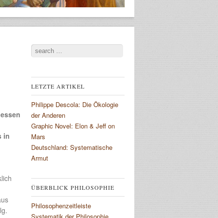
Search
LETZTE ARTIKEL
Philippe Descola: Die Ökologie
dessen
der Anderen
Graphic Novel: Elon & Jeff on
 in
Mars
Deutschland: Systematische
Armut
lich
ÜBERBLICK PHILOSOPHIE
aus
Philosophenzeitleiste
lg.
Systematik der Philosophie