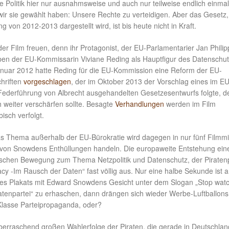
ie Politik hier nur ausnahmsweise und auch nur teilweise endlich einma
wir sie gewählt haben: Unsere Rechte zu verteidigen. Aber das Gesetz,
von 2012-2013 dargestellt wird, ist bis heute nicht in Kraft.
er Film freuen, denn ihr Protagonist, der EU-Parlamentarier Jan Philip
eben der EU-Kommissarin Viviane Reding als Hauptfigur des Datenschu
Januar 2012 hatte Reding für die EU-Kommission eine Reform der EU-
hriften
vorgeschlagen
, der im Oktober 2013 der Vorschlag eines im EU
Federführung von Albrecht ausgehandelten Gesetzesentwurfs folgte, d
 weiter verschärfen sollte. Besagte
Verhandlungen
werden im Film
isch verfolgt.
 Thema außerhalb der EU-Bürokratie wird dagegen in nur fünf Filmm
 von Snowdens Enthüllungen handeln. Die europaweite Entstehung ein
tischen Bewegung zum Thema Netzpolitik und Datenschutz, der Piratenp
cy -Im Rausch der Daten“ fast völlig aus. Nur eine halbe Sekunde ist 
es Plakats mit Edward Snowdens Gesicht unter dem Slogan „Stop wat
ratenpartei“ zu erhaschen, dann drängen sich wieder Werbe-Luftballons
 Klasse Parteipropaganda, oder?
berraschend großen Wahlerfolge der Piraten, die gerade in Deutschland