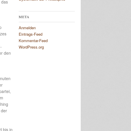
l das
META
p
Anmelden
tzes
Eintrags-Feed
Kommentar-Feed
-
WordPress.org
er den
inuten
er
artei,
am
ching
 der
 bis in