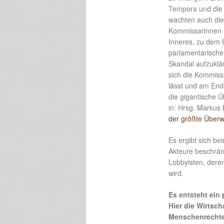
Tempora und die 
wachten auch die
Kommissarinnen Vi
Inneres, zu dem
parlamentarische
Skandal aufzuklä
sich die Kommiss
lässt und am End
die gigantische 
in: Hrsg. Markus
der größte Über
Es ergibt sich be
Akteure beschränk
Lobbyisten, deren
wird.
Es entsteht ei
Hier die Wirtsch
Menschenrechte?