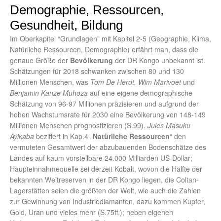
Demographie, Ressourcen,
Gesundheit, Bildung
Im Oberkapitel “Grundlagen” mit Kapitel 2-5 (Geographie, Klima,
Natürliche Ressourcen, Demographie) erfährt man, dass die
genaue Größe der
Bevölkerung
der DR Kongo unbekannt ist.
Schätzungen für 2018 schwanken zwischen 80 und 130
Millionen Menschen, was
Tom De Herdt, Wim Marivoet
und
Benjamin Kanze Muhoza
auf eine eigene demographische
Schätzung von 96-97 Millionen präzisieren und aufgrund der
hohen Wachstumsrate für 2030 eine Bevölkerung von 148-149
Millionen Menschen prognostizieren (S.99).
Jules Masuku
Ayikaba
beziffert in Kap.4 „
Natürliche Ressourcen
“ den
vermuteten Gesamtwert der abzubauenden Bodenschätze des
Landes auf kaum vorstellbare 24.000 Milliarden US-Dollar;
Haupteinnahmequelle sei derzeit Kobalt, wovon die Hälfte der
bekannten Weltreserven in der DR Kongo liegen, die Coltan-
Lagerstätten seien die größten der Welt, wie auch die Zahlen
zur Gewinnung von Industriediamanten, dazu kommen Kupfer,
Gold, Uran und vieles mehr (S.75ff.); neben eigenen