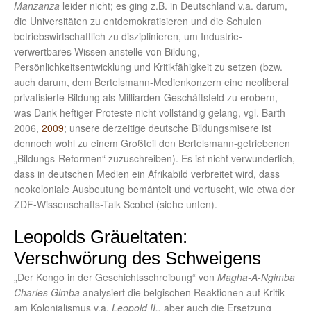
Manzanza
leider nicht; es ging z.B. in Deutschland v.a. darum,
die Universitäten zu entdemokratisieren und die Schulen
betriebswirtschaftlich zu disziplinieren, um Industrie-
verwertbares Wissen anstelle von Bildung,
Persönlichkeitsentwicklung und Kritikfähigkeit zu setzen (bzw.
auch darum, dem Bertelsmann-Medienkonzern eine neoliberal
privatisierte Bildung als Milliarden-Geschäftsfeld zu erobern,
was Dank heftiger Proteste nicht vollständig gelang, vgl. Barth
2006,
2009
; unsere derzeitige deutsche Bildungsmisere ist
dennoch wohl zu einem Großteil den Bertelsmann-getriebenen
„Bildungs-Reformen“ zuzuschreiben). Es ist nicht verwunderlich,
dass in deutschen Medien ein Afrikabild verbreitet wird, dass
neokoloniale Ausbeutung bemäntelt und vertuscht, wie etwa der
ZDF-Wissenschafts-Talk Scobel (siehe unten).
Leopolds Gräueltaten:
Verschwörung des Schweigens
„Der Kongo in der Geschichtsschreibung“ von
Magha-A-Ngimba
Charles Gimba
analysiert die belgischen Reaktionen auf Kritik
am Kolonialismus v.a.
Leopold II.,
aber auch die Ersetzung