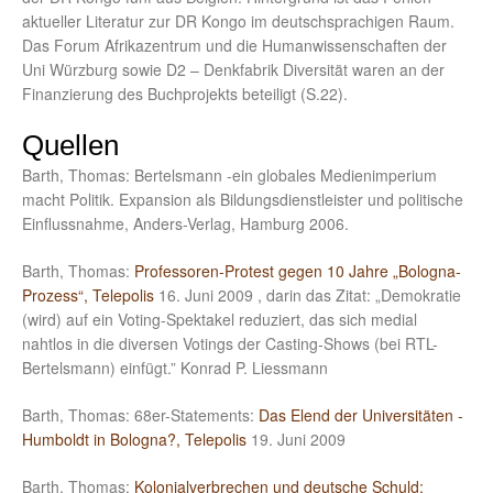
aktueller Literatur zur DR Kongo im deutschsprachigen Raum.
Das Forum Afrikazentrum und die Humanwissenschaften der
Uni Würzburg sowie D2 – Denkfabrik Diversität waren an der
Finanzierung des Buchprojekts beteiligt (S.22).
Quellen
Barth, Thomas: Bertelsmann -ein globales Medienimperium
macht Politik. Expansion als Bildungsdienstleister und politische
Einflussnahme, Anders-Verlag, Hamburg 2006.
Barth, Thomas:
Professoren-Protest gegen 10 Jahre „Bologna-
Prozess“, Telepolis
16. Juni 2009 , darin das Zitat: „Demokratie
(wird) auf ein Voting-Spektakel reduziert, das sich medial
nahtlos in die diversen Votings der Casting-Shows (bei RTL-
Bertelsmann) einfügt.” Konrad P. Liessmann
Barth, Thomas: 68er-Statements:
Das Elend der Universitäten -
Humboldt in Bologna?, Telepolis
19. Juni 2009
Barth, Thomas:
Kolonialverbrechen und deutsche Schuld: