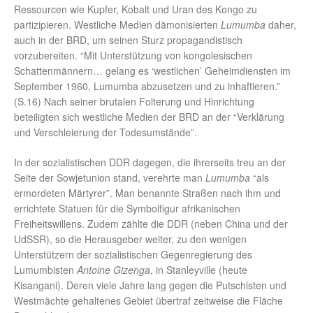
Ressourcen wie Kupfer, Kobalt und Uran des Kongo zu
partizipieren. Westliche Medien dämonisierten
Lumumba
daher,
auch in der BRD, um seinen Sturz propagandistisch
vorzubereiten. “Mit Unterstützung von kongolesischen
Schattenmännern… gelang es ‘westlichen’ Geheimdiensten im
September 1960, Lumumba abzusetzen und zu inhaftieren.”
(S.16) Nach seiner brutalen Folterung und Hinrichtung
beteiligten sich westliche Medien der BRD an der “Verklärung
und Verschleierung der Todesumstände”.
In der sozialistischen DDR dagegen, die ihrerseits treu an der
Seite der Sowjetunion stand, verehrte man
Lumumba
“als
ermordeten Märtyrer”. Man benannte Straßen nach ihm und
errichtete Statuen für die Symbolfigur afrikanischen
Freiheitswillens. Zudem zählte die DDR (neben China und der
UdSSR), so die Herausgeber weiter, zu den wenigen
Unterstützern der sozialistischen Gegenregierung des
Lumumbisten
Antoine Gizenga
, in Stanleyville (heute
Kisangani). Deren viele Jahre lang gegen die Putschisten und
Westmächte gehaltenes Gebiet übertraf zeitweise die Fläche