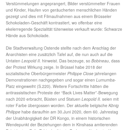
Verstümmelungen angeprangert, Bilder verstümmelter Frauen
und Kinder, Haufen von geräucherten menschlichen Händen
gezeigt und dies mit Filmaufnahmen aus einem Brüsseler
Schokoladen-Geschäft kontrastiert, wo offenbar eine
ekelerregende Spezialität tütenweise verkauft wurde: Schwarze
Hände aus Schokolade.
Die Stadtverwaltung Ostende stellte nach dem Anschlag der
Anarchisten eine zusätzlich Tafel auf, die nun auch auf die
Untaten
Leopold II.
hinweist. Das bezeuge, so
Bobineau
, dass
der Protest Wirkung zeige. In Brüssel habe 2018 der
sozialistische Oberbürgermeister
Philippe Close
jahrelangen
Demonstrationen nachgegeben und sogar einen
Lumumba
-
Platz eingeweiht (S.220). Weitere Fortschritte hätten die
antirassistischen Proteste der “Back Lives Matter”-Bewegung
nach 2020 erbracht, Büsten und Statuen
Leopold II.
seien mit
roter Farbe übergossen worden. Der aktuelle belgische
König
Philippe
habe daraufhin am 30.Juni 2020, dem 60. Jahrestag
der Unabhängigkeit der DR Kongo, in einem historischen
Wendepunkt der Beziehungen dem in Kinshasa amtierenden