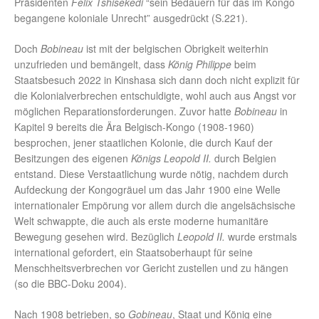
Präsidenten
Felix Tshisekedi
“sein Bedauern für das im Kongo
begangene koloniale Unrecht” ausgedrückt (S.221).
Doch
Bobineau
ist mit der belgischen Obrigkeit weiterhin
unzufrieden und bemängelt, dass
König Philippe
beim
Staatsbesuch 2022 in Kinshasa sich dann doch nicht explizit für
die Kolonialverbrechen entschuldigte, wohl auch aus Angst vor
möglichen Reparationsforderungen. Zuvor hatte
Bobineau
in
Kapitel 9 bereits die Ära Belgisch-Kongo (1908-1960)
besprochen, jener staatlichen Kolonie, die durch Kauf der
Besitzungen des eigenen
Königs Leopold II.
durch Belgien
entstand. Diese Verstaatlichung wurde nötig, nachdem durch
Aufdeckung der Kongogräuel um das Jahr 1900 eine Welle
internationaler Empörung vor allem durch die angelsächsische
Welt schwappte, die auch als erste moderne humanitäre
Bewegung gesehen wird. Bezüglich
Leopold II.
wurde erstmals
international gefordert, ein Staatsoberhaupt für seine
Menschheitsverbrechen vor Gericht zustellen und zu hängen
(so die BBC-Doku 2004).
Nach 1908 betrieben, so
Gobineau
, Staat und König eine