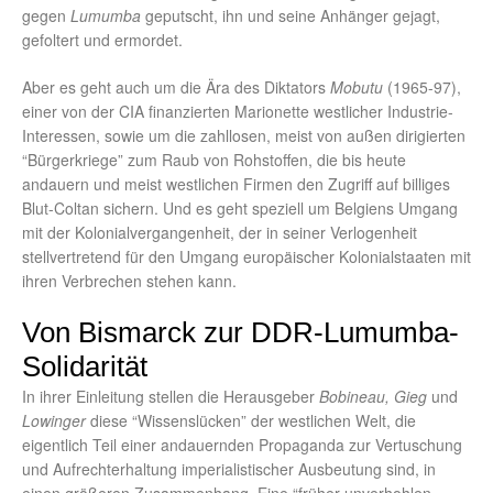
gegen
Lumumba
geputscht, ihn und seine Anhänger gejagt,
gefoltert und ermordet.
Aber es geht auch um die Ära des Diktators
Mobutu
(1965-97),
einer von der CIA finanzierten Marionette westlicher Industrie-
Interessen, sowie um die zahllosen, meist von außen dirigierten
“Bürgerkriege” zum Raub von Rohstoffen, die bis heute
andauern und meist westlichen Firmen den Zugriff auf billiges
Blut-Coltan sichern. Und es geht speziell um Belgiens Umgang
mit der Kolonialvergangenheit, der in seiner Verlogenheit
stellvertretend für den Umgang europäischer Kolonialstaaten mit
ihren Verbrechen stehen kann.
Von Bismarck zur DDR-Lumumba-
Solidarität
In ihrer Einleitung stellen die Herausgeber
Bobineau, Gieg
und
Lowinger
diese “Wissenslücken” der westlichen Welt, die
eigentlich Teil einer andauernden Propaganda zur Vertuschung
und Aufrechterhaltung imperialistischer Ausbeutung sind, in