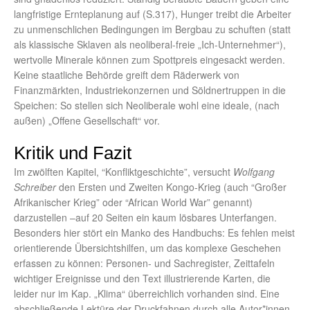
langfristige Ernteplanung auf (S.317), Hunger treibt die Arbeiter
zu unmenschlichen Bedingungen im Bergbau zu schuften (statt
als klassische Sklaven als neoliberal-freie „Ich-Unternehmer“),
wertvolle Minerale können zum Spottpreis eingesackt werden.
Keine staatliche Behörde greift dem Räderwerk von
Finanzmärkten, Industriekonzernen und Söldnertruppen in die
Speichen: So stellen sich Neoliberale wohl eine ideale, (nach
außen) „Offene Gesellschaft“ vor.
Kritik und Fazit
Im zwölften Kapitel, “Konfliktgeschichte”, versucht
Wolfgang
Schreiber
den Ersten und Zweiten Kongo-Krieg (auch “Großer
Afrikanischer Krieg” oder “African World War” genannt)
darzustellen –auf 20 Seiten ein kaum lösbares Unterfangen.
Besonders hier stört ein Manko des Handbuchs: Es fehlen meist
orientierende Übersichtshilfen, um das komplexe Geschehen
erfassen zu können: Personen- und Sachregister, Zeittafeln
wichtiger Ereignisse und den Text illustrierende Karten, die
leider nur im Kap. „Klima“ überreichlich vorhanden sind. Eine
abschließende Lektüre der Druckfahnen durch alle Autor*innen