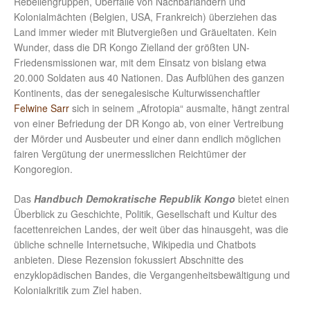
Rebellengruppen, Überfälle von Nachbarländern und
Kolonialmächten (Belgien, USA, Frankreich) überziehen das
Land immer wieder mit Blutvergießen und Gräueltaten. Kein
Wunder, dass die DR Kongo Zielland der größten UN-
Friedensmissionen war, mit dem Einsatz von bislang etwa
20.000 Soldaten aus 40 Nationen. Das Aufblühen des ganzen
Kontinents, das der senegalesische Kulturwissenchaftler
Felwine Sarr
sich in seinem „Afrotopia“ ausmalte, hängt zentral
von einer Befriedung der DR Kongo ab, von einer Vertreibung
der Mörder und Ausbeuter und einer dann endlich möglichen
fairen Vergütung der unermesslichen Reichtümer der
Kongoregion.
Das
Handbuch Demokratische Republik Kongo
bietet einen
Überblick zu Geschichte, Politik, Gesellschaft und Kultur des
facettenreichen Landes, der weit über das hinausgeht, was die
übliche schnelle Internetsuche, Wikipedia und Chatbots
anbieten. Diese Rezension fokussiert Abschnitte des
enzyklopädischen Bandes, die Vergangenheitsbewältigung und
Kolonialkritik zum Ziel haben.