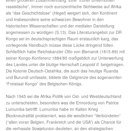
einen größeren Zusammenhang. Eine “früher unverhohlen
rassistische”, immer noch eurozentrische Sichtweise auf Afrika
als “das Geschichtslose” (
Hegel
) weigert sich, den Kontinent
und insbesondere seine schwarzen Bewohner in den
historischen Wissenschaften und der medialen Darstellung
angemessen zu würdigen (S.13). Das Literaturangebot zur DR
Kongo sei im deutschsprachigen Raum erstaunlich karg, das
vorliegende Handbuch müsse diese Lücke dringend füllen.
Schließlich habe Reichskanzler
Otto von Bismarck
(1815-89) mit
seiner Kongo-Konferenz 1884/85 maßgeblich zur Unterwerfung
des Landes unter die blutige Herrschaft
Leopold II.
beigetragen.
Die Kolonie Deutsch-Ostafrika, die auch das heutige Ruanda
und Burundi umfasste, bildete die Ostgrenze des sogenannten
“Freistaat Kongo” des Belgischen Königs.
Nach 1945 sei die Afrika-Politik von Ost- und Westdeutschland
zu unterscheiden, besonders was die Ermordung von Patrice
Lumumba betrifft: Lumumba habe im Kalten Krieg
Blockneutralität proklamiert, was die westlichen “Verbündeten”
(“allen voran Belgien, Frankreich und die USA”) als Chance für
die verhasste Sowjetunion deuteten, an den strategischen