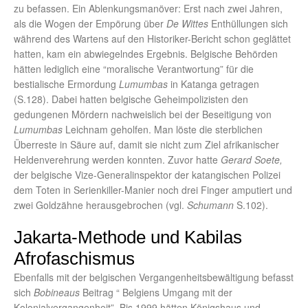
zu befassen. Ein Ablenkungsmanöver: Erst nach zwei Jahren,
als die Wogen der Empörung über
De Wittes
Enthüllungen sich
während des Wartens auf den Historiker-Bericht schon geglättet
hatten, kam ein abwiegelndes Ergebnis. Belgische Behörden
hätten lediglich eine “moralische Verantwortung” für die
bestialische Ermordung
Lumumbas
in Katanga getragen
(S.128). Dabei hatten belgische Geheimpolizisten den
gedungenen Mördern nachweislich bei der Beseitigung von
Lumumbas
Leichnam geholfen. Man löste die sterblichen
Überreste in Säure auf, damit sie nicht zum Ziel afrikanischer
Heldenverehrung werden konnten. Zuvor hatte
Gerard Soete,
der belgische Vize-Generalinspektor der katangischen Polizei
dem Toten in Serienkiller-Manier noch drei Finger amputiert und
zwei Goldzähne herausgebrochen (vgl.
Schumann
S.102).
Jakarta-Methode und Kabilas
Afrofaschismus
Ebenfalls mit der belgischen Vergangenheitsbewältigung befasst
sich
Bobineaus
Beitrag “ Belgiens Umgang mit der
Kolonialvergangenheit”. Bis 1999 hätten Königshaus und