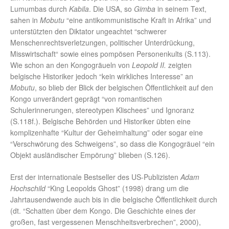
Lumumbas durch
Kabila
. Die USA, so
Gimba
in seinem Text,
sahen in
Mobutu
“eine antikommunistische Kraft in Afrika” und
unterstützten den Diktator ungeachtet “schwerer
Menschenrechtsverletzungen, politischer Unterdrückung,
Misswirtschaft“ sowie eines pompösen Personenkults (S.113).
Wie schon an den Kongogräueln von
Leopold II.
zeigten
belgische Historiker jedoch “kein wirkliches Interesse” an
Mobutu
, so blieb der Blick der belgischen Öffentlichkeit auf den
Kongo unverändert geprägt “von romantischen
Schulerinnerungen, stereotypen Klischees” und Ignoranz
(S.118f.). Belgische Behörden und Historiker übten eine
komplizenhafte “Kultur der Geheimhaltung” oder sogar eine
“Verschwörung des Schweigens”, so dass die Kongogräuel “ein
Objekt ausländischer Empörung” blieben (S.126).
Erst der internationale Bestseller des US-Publizisten
Adam
Hochschild
“King Leopolds Ghost” (1998) drang um die
Jahrtausendwende auch bis in die belgische Öffentlichkeit durch
(dt. “Schatten über dem Kongo. Die Geschichte eines der
großen, fast vergessenen Menschheitsverbrechen”, 2000),