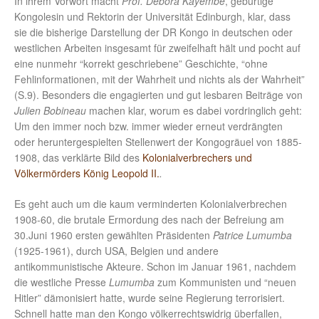
In ihrem Vorwort macht
Prof. Debora Kayembe
, gebürtige
Kongolesin und Rektorin der Universität Edinburgh, klar, dass
sie die bisherige Darstellung der DR Kongo in deutschen oder
westlichen Arbeiten insgesamt für zweifelhaft hält und pocht auf
eine nunmehr “korrekt geschriebene” Geschichte, “ohne
Fehlinformationen, mit der Wahrheit und nichts als der Wahrheit”
(S.9). Besonders die engagierten und gut lesbaren Beiträge von
Julien Bobineau
machen klar, worum es dabei vordringlich geht:
Um den immer noch bzw. immer wieder erneut verdrängten
oder heruntergespielten Stellenwert der Kongogräuel von 1885-
1908, das verklärte Bild des
Kolonialverbrechers und
Völkermörders König Leopold II.
.
Es geht auch um die kaum verminderten Kolonialverbrechen
1908-60, die brutale Ermordung des nach der Befreiung am
30.Juni 1960 ersten gewählten Präsidenten
Patrice Lumumba
(1925-1961), durch USA, Belgien und andere
antikommunistische Akteure. Schon im Januar 1961, nachdem
die westliche Presse
Lumumba
zum Kommunisten und “neuen
Hitler” dämonisiert hatte, wurde seine Regierung terrorisiert.
Schnell hatte man den Kongo völkerrechtswidrig überfallen,