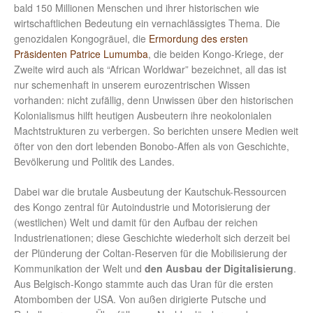
bald 150 Millionen Menschen und ihrer historischen wie
wirtschaftlichen Bedeutung ein vernachlässigtes Thema. Die
genozidalen Kongogräuel, die
Ermordung des ersten
Präsidenten Patrice Lumumba
, die beiden Kongo-Kriege, der
Zweite wird auch als “African Worldwar” bezeichnet, all das ist
nur schemenhaft in unserem eurozentrischen Wissen
vorhanden: nicht zufällig, denn Unwissen über den historischen
Kolonialismus hilft heutigen Ausbeutern ihre neokolonialen
Machtstrukturen zu verbergen. So berichten unsere Medien weit
öfter von den dort lebenden Bonobo-Affen als von Geschichte,
Bevölkerung und Politik des Landes.
Dabei war die brutale Ausbeutung der Kautschuk-Ressourcen
des Kongo zentral für Autoindustrie und Motorisierung der
(westlichen) Welt und damit für den Aufbau der reichen
Industrienationen; diese Geschichte wiederholt sich derzeit bei
der Plünderung der Coltan-Reserven für die Mobilisierung der
Kommunikation der Welt und
den Ausbau der Digitalisierung
.
Aus Belgisch-Kongo stammte auch das Uran für die ersten
Atombomben der USA. Von außen dirigierte Putsche und