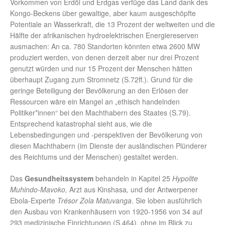
Vorkommen von Erdöl und Erdgas verfüge das Land dank des
Kongo-Beckens über gewaltige, aber kaum ausgeschöpfte
Potentiale an Wasserkraft, die 13 Prozent der weltweiten und die
Hälfte der afrikanischen hydroelektrischen Energiereserven
ausmachen: An ca. 780 Standorten könnten etwa 2600 MW
produziert werden, von denen derzeit aber nur drei Prozent
genutzt würden und nur 15 Prozent der Menschen hätten
überhaupt Zugang zum Stromnetz (S.72ff.). Grund für die
geringe Beteiligung der Bevölkerung an den Erlösen der
Ressourcen wäre ein Mangel an „ethisch handelnden
Politiker*innen“ bei den Machthabern des Staates (S.79).
Entsprechend katastrophal sieht aus, wie die
Lebensbedingungen und -perspektiven der Bevölkerung von
diesen Machthabern (im Dienste der ausländischen Plünderer
des Reichtums und der Menschen) gestaltet werden.
Das
Gesundheitssystem
behandeln in Kapitel 25
Hypolite
Muhindo-Mavoko,
Arzt aus Kinshasa
,
und der Antwerpener
Ebola-Experte
Trésor Zola Matuvanga
. Sie loben ausführlich
den Ausbau von Krankenhäusern von 1920-1956 von 34 auf
293 medizinische Einrichtungen (S.464), ohne im Blick zu