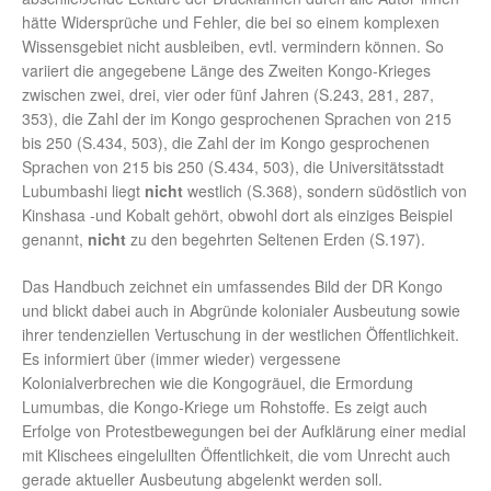
hätte Widersprüche und Fehler, die bei so einem komplexen
Wissensgebiet nicht ausbleiben, evtl. vermindern können. So
variiert die angegebene Länge des Zweiten Kongo-Krieges
zwischen zwei, drei, vier oder fünf Jahren (S.243, 281, 287,
353), die Zahl der im Kongo gesprochenen Sprachen von 215
bis 250 (S.434, 503), die Zahl der im Kongo gesprochenen
Sprachen von 215 bis 250 (S.434, 503), die Universitätsstadt
Lubumbashi liegt
nicht
westlich (S.368), sondern südöstlich von
Kinshasa -und Kobalt gehört, obwohl dort als einziges Beispiel
genannt,
nicht
zu den begehrten Seltenen Erden (S.197).
Das Handbuch zeichnet ein umfassendes Bild der DR Kongo
und blickt dabei auch in Abgründe kolonialer Ausbeutung sowie
ihrer tendenziellen Vertuschung in der westlichen Öffentlichkeit.
Es informiert über (immer wieder) vergessene
Kolonialverbrechen wie die Kongogräuel, die Ermordung
Lumumbas, die Kongo-Kriege um Rohstoffe. Es zeigt auch
Erfolge von Protestbewegungen bei der Aufklärung einer medial
mit Klischees eingelullten Öffentlichkeit, die vom Unrecht auch
gerade aktueller Ausbeutung abgelenkt werden soll.