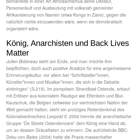
bemäntelte in einer Art Afrofaschismus seine Diktatur,
Personenkult und Ausbeutung mit volksnah gemeinter
Afrikanisierung von Namen (etwa Kongo in Zaire), gegen die
natürlich nichts einzuwenden wäre, wenn sie demokratisch
organisiert wäre.
König, Anarchisten und Back Lives
Matter
Julien Bobineau
sieht am Ende, und man möchte ihm
beipflichten, doch auch positive Ansätze für eine angemessene
Erinnerungskultur, vor allem bei “Schriftsteller*innen,
Künstler*innen und Musiker*innen, die sich in die Debatte
einbringen” (S.219). Im pompösen Strandbad Ostende, erbaut
mit Erlösen aus kolonialem Raubgut wie Elfenbein und Blut-
Kautschuk, die Belgien zeitweise zur viertreichsten Nation der
Welt gemacht hatten, steht ein protziges Reiterdenkmal des
Kolonialverbrechers
Leopold II.
2004 trennte die anarchistische
Gruppe “De Stoete Ostendenoare” dem König eine Hand ab,
um an dessen Gräueltaten zu erinnern. Die aufrüttelnde BBC-
Doku von
Bates
(2004) hatte die Praxis massenhafter