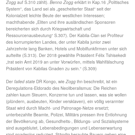
Zogg
auf S.310 zählt).
Benno Zogg
erklärt in Kap.16 „Politisches
System“, das Land sei als „gescheiterter Staat“ seit der
Kolonialzeit leichte Beute der westlichen Interessen;
machthabende „Eliten und ihre ausländischen Sponsoren
bereicherten sich durch Kriegswirtschaft und
Ressourcenausbeutung“ S.307). Der Kabila-Clan sei Profiteur
des korrumpierten Landes, der unter Kabila junior zwei
Jahrzehnte lang Banken, Hotels und Mobilfunkfirmen unter sich
aufteilte (S.313). Der 2018 gewählte Präsident Félix Tshisekedi
„trat sein Amt 2019 an unter Vorwürfen, mittels Wahlfälschung
Präsident von Kabilas Gnaden zu sein.“ (S.309)
Der
failed state
DR Kongo, wie
Zogg
ihn beschreibt, ist ein
Deregulations-Eldorado des Neoliberalismus: Die Reichen
zahlen kaum Steuern, Konzerne tun und lassen, was sie wollen
(plündern, ausbeuten, Kinder versklaven), ein völlig verarmter
Staat wird durch Macht- und Patronage-Netze ersetzt;
unterbezahlte Beamte, Polizei, Militärs pressen ihre Entlohnung
der Bevölkerung ab, Gesundheits-, Bildungs- und Sozialsysteme
sind ausgeblutet, Lebensbedingungen und Lebenserwartung
sind gnadenlos reduziert. Ständig beraubte Bauern geben eine