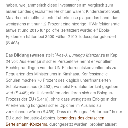
haben, wie jämmerlich diese Investitionen im Vergleich zum
außer Landes geschafften Reichtum waren; Kindersterblichkeit,
Malaria und multiresistente Tuberkulose plagen das Land, das
wenigstens mit nur 1,2 Prozent eine niedrige HIV-Infektionsrate
aufweist und 2015 für poliofrei zertifiziert wurde; elf Ebola-
Epidemien hätten bei 3500 Fällen 2100 Todesopfer gefordert
(S.468).
Das
Bildungswesen
stellt
Yves-J. Lumingu Manzanza
in Kap.
24 vor: Aus eher juristischer Perspektive nennt er vor allem
Rechtsgrundlagen von der UN-Kinderrechtskonvention bis zu
Regularien des Ministeriums in Kinshasa. Konfessionelle
Schulen machen 70 Prozent des kläglich unterfinanzierten
Schulwesens aus (S.453), wo meist Frontalunterricht gegeben
wird (S.448); die Universitäten orientieren sich am Bologna-
Prozess der EU (S.446), ohne dass wenigstens Erfolge in der
Anerkennung kongolesischer Diplome im Ausland zu
verzeichnen wären (S.458). Dass die Bologna-“Reformen” in der
EU durch Industrie-Lobbies,
besonders des deutschen
Bertelsmann-Konzerns
, durchgesetzt wurden, problematisiert