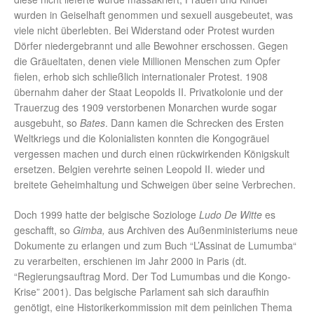
wurden in Geiselhaft genommen und sexuell ausgebeutet, was
viele nicht überlebten. Bei Widerstand oder Protest wurden
Dörfer niedergebrannt und alle Bewohner erschossen. Gegen
die Gräueltaten, denen viele Millionen Menschen zum Opfer
fielen, erhob sich schließlich internationaler Protest. 1908
übernahm daher der Staat Leopolds II. Privatkolonie und der
Trauerzug des 1909 verstorbenen Monarchen wurde sogar
ausgebuht, so
Bates
. Dann kamen die Schrecken des Ersten
Weltkriegs und die Kolonialisten konnten die Kongogräuel
vergessen machen und durch einen rückwirkenden Königskult
ersetzen. Belgien verehrte seinen Leopold II. wieder und
breitete Geheimhaltung und Schweigen über seine Verbrechen.
Doch 1999 hatte der belgische Soziologe
Ludo De Witte
es
geschafft, so
Gimba,
aus Archiven des Außenministeriums neue
Dokumente zu erlangen und zum Buch “L’Assinat de Lumumba“
zu verarbeiten, erschienen im Jahr 2000 in Paris (dt.
“Regierungsauftrag Mord. Der Tod Lumumbas und die Kongo-
Krise” 2001). Das belgische Parlament sah sich daraufhin
genötigt, eine Historikerkommission mit dem peinlichen Thema