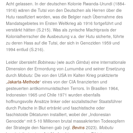
Acht gelassen. In der deutschen Kolonie Rwanda-Urundi (1884-
1916) wären die Tutsi von den Deutschen als Herren über die
Hutu rassifiziert worden, was die Belgier nach Übernahme des
Mandatsgebietes im Ersten Weltkrieg ab 1916 fortgeführt und
verstärkt hätten (S.215). Was als zynische Machtpraxis der
Kolonialherrscher die Ausbeutung v.a. der Hutu sicherte, führte
zu deren Hass auf die Tutsi, der sich in Genoziden 1959 und
1994 entlud (S.216).
Leider übersieht
Bobineau
(wie auch
Gimba
) eine internationale
Dimension der Ermordung von
Lumumba
und seiner Ersetzung
durch
Mobutu
: Die von den USA im Kalten Krieg praktizierte
„
Jakarta-Methode
“ eines von der CIA finanzierten und
gesteuerten antikommunistischen Terrors. In Brasilien 1964,
Indonesien 1965 und Chile 1971 wurden ebenfalls
hoffnungsvolle Ansätze linker oder sozialistischer Staatsführer
durch Putsche in Blut ertränkt und faschistische oder
faschistoide Diktaturen installiert, wobei der „Indonesian
Genocide“ mit 5-10 Millionen brutal massakrierten Todesopfern
der Strategie den Namen gab (vgl.
Bevins
2023).
Mobutu