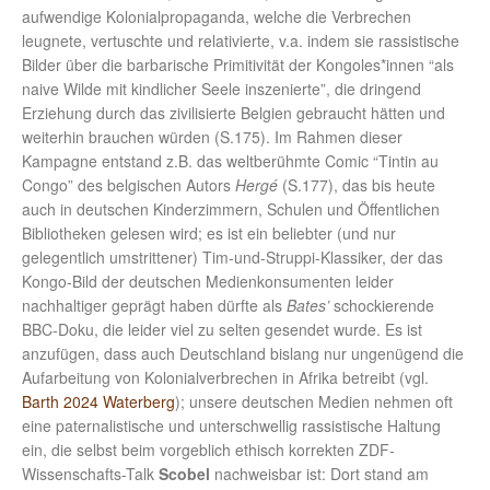
aufwendige Kolonialpropaganda, welche die Verbrechen
leugnete, vertuschte und relativierte, v.a. indem sie rassistische
Bilder über die barbarische Primitivität der Kongoles*innen “als
naive Wilde mit kindlicher Seele inszenierte”, die dringend
Erziehung durch das zivilisierte Belgien gebraucht hätten und
weiterhin brauchen würden (S.175). Im Rahmen dieser
Kampagne entstand z.B. das weltberühmte Comic “Tintin au
Congo” des belgischen Autors
Hergé
(S.177), das bis heute
auch in deutschen Kinderzimmern, Schulen und Öffentlichen
Bibliotheken gelesen wird; es ist ein beliebter (und nur
gelegentlich umstrittener) Tim-und-Struppi-Klassiker, der das
Kongo-Bild der deutschen Medienkonsumenten leider
nachhaltiger geprägt haben dürfte als
Bates’
schockierende
BBC-Doku, die leider viel zu selten gesendet wurde. Es ist
anzufügen, dass auch Deutschland bislang nur ungenügend die
Aufarbeitung von Kolonialverbrechen in Afrika betreibt (vgl.
Barth 2024 Waterberg
); unsere deutschen Medien nehmen oft
eine paternalistische und unterschwellig rassistische Haltung
ein, die selbst beim vorgeblich ethisch korrekten ZDF-
Wissenschafts-Talk
Scobel
nachweisbar ist: Dort stand am