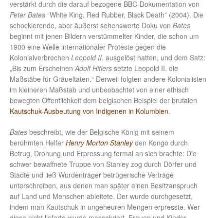
verstärkt durch die darauf bezogene BBC-Dokumentation von
Peter Bates
“White King, Red Rubber, Black Death” (2004). Die
schockierende, aber äußerst sehenswerte Doku von
Bates
beginnt mit jenen Bildern verstümmelter Kinder, die schon um
1900 eine Welle internationaler Proteste gegen die
Kolonialverbrechen
Leopold II.
ausgelöst hatten, und dem Satz:
„Bis zum Erscheinen
Adolf Hitlers
setzte Leopold II. die
Maßstäbe für Gräueltaten.“ Derweil folgten andere Kolonialisten
im kleineren Maßstab und unbeobachtet von einer ethisch
bewegten Öffentlichkeit dem belgischen Beispiel der brutalen
Kautschuk-Ausbeutung von Indigenen in Kolumbien
.
Bates
beschreibt, wie der Belgische König mit seinem
berühmten Helfer
Henry Morton Stanley
den Kongo durch
Betrug, Drohung und Erpressung formal an sich brachte: Die
schwer bewaffnete Truppe von Stanley zog durch Dörfer und
Städte und ließ Würdenträger betrügerische Verträge
unterschreiben, aus denen man später einen Besitzanspruch
auf Land und Menschen ableitete. Der wurde durchgesetzt,
indem man Kautschuk in ungeheuren Mengen erpresste. Wer
diese nicht lieferte wurde massakriert, Frauen und Kinder