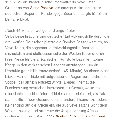
19.9.2024 die kamerunische Informatikerin Veye Tatah,
Gründerin von
Africa Positive
, als einzige Afrikanerin einer
deutschen „Experten-Runde“ gegenüber und sorgte für einen
Beinahe-Eklat:
„Nach 45 Minuten weitgehend ungetrübter
Selbstbeweihräucherung deutscher Entwicklungshilfe durch die
drei weißen Deutschen platzte die Bombe: Besser wäre es, so
Veye Tatah, die sogenannte Entwicklungshilfe überhaupt
einzustellen und stattdessen solle der Westen lieber endlich
faire Preise für die afrikanischen Rohstoffe bezahlen, „ohne
Kriege in den afrikanischen Ländern anzufangen, um die
Produkte ganz billig rauszuholen“. (45. Minute) An dieser Stelle
blickte Rainer Thiele mit aufgerissenen Augen verunsichert zu
Scobel, der ähnlich entsetzt wirkte. Dieses Thema, die
Durchsetzung westlicher Interessen mit Gewalt, wollte man
offensichtlich nicht erörtern. Thiele schien erleichtert, als Tatah
dann fortfuhr über Gesundheit und andere Themen zu reden.
Keiner ging auf die Kriege ein, die aus Veye Tatahs Sicht dem
Westen bislang und bis heute die Ausplünderung Afrikas
gesichert hatten.“ (Barth 2024
Scobel: Afrika als Schüler und