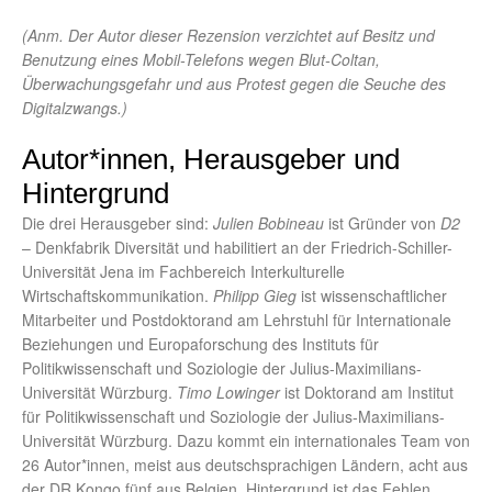
(Anm. Der Autor dieser Rezension verzichtet auf Besitz und
Benutzung eines Mobil-Telefons wegen Blut-Coltan,
Überwachungsgefahr und aus Protest gegen die Seuche des
Digitalzwangs.)
Autor*innen, Herausgeber und
Hintergrund
Die drei Herausgeber sind:
Julien Bobineau
ist Gründer von
D2
– Denkfabrik Diversität und habilitiert an der Friedrich-Schiller-
Universität Jena im Fachbereich Interkulturelle
Wirtschaftskommunikation.
Philipp Gieg
ist wissenschaftlicher
Mitarbeiter und Postdoktorand am Lehrstuhl für Internationale
Beziehungen und Europaforschung des Instituts für
Politikwissenschaft und Soziologie der Julius-Maximilians-
Universität Würzburg.
Timo Lowinger
ist Doktorand am Institut
für Politikwissenschaft und Soziologie der Julius-Maximilians-
Universität Würzburg. Dazu kommt ein internationales Team von
26 Autor*innen, meist aus deutschsprachigen Ländern, acht aus
der DR Kongo fünf aus Belgien. Hintergrund ist das Fehlen