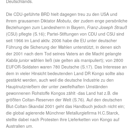
Deutschlands.
Die CDU-geführte BRD hielt dagegen treu zu den USA und
ihrem grausamen Diktator
Mobutu
, der zudem enge persönliche
Beziehungen zum Landesherrn in Bayern,
Franz-Joseph Strauß
(CSU) pflegte (S.16); Partei-Stiftungen von CDU und CSU sind
seit 1966 im Land aktiv. 2006 habe die EU unter deutscher
Führung die Sicherung der Wahlen unterstützt, in denen sich
der 2001 nach dem Tod seines Vaters an die Macht gelangte
Kabila junior
wählen ließ (sie gelten als manipuliert); von 2800
EUFOR-Soldaten waren 780 Deutsche (S.17). Das Interesse an
dem in vieler Hinsicht bedeutenden Land DR Kongo sollte also
gestärkt werden, auch weil die deutsche Industrie zu den
Hauptnutznießern der unter zweifelhaften Umständen
gewonnenen Rohstoffe Kongos zählt -das Land hat z.B. die
größten Coltan-Reserven der Welt (S.76). Auf den deutschen
Blut-Coltan-Skandal 2001 geht das Handbuch jedoch nicht ein;
die global agierende Münchner Metallurgiefirma H.C.Starck,
stellte dabei nach Protesten ihre Lieferketten von Kongo auf
Australien um.