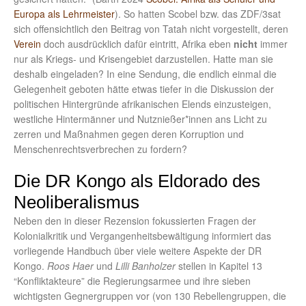
Europa als Lehrmeister
). So hatten Scobel bzw. das ZDF/3sat
sich offensichtlich den Beitrag von Tatah nicht vorgestellt, deren
Verein
doch ausdrücklich dafür eintritt, Afrika eben
nicht
immer
nur als Kriegs- und Krisengebiet darzustellen. Hatte man sie
deshalb eingeladen? In eine Sendung, die endlich einmal die
Gelegenheit geboten hätte etwas tiefer in die Diskussion der
politischen Hintergründe afrikanischen Elends einzusteigen,
westliche Hintermänner und Nutznießer*innen ans Licht zu
zerren und Maßnahmen gegen deren Korruption und
Menschenrechtsverbrechen zu fordern?
Die DR Kongo als Eldorado des
Neoliberalismus
Neben den in dieser Rezension fokussierten Fragen der
Kolonialkritik und Vergangenheitsbewältigung informiert das
vorliegende Handbuch über viele weitere Aspekte der DR
Kongo.
Roos Haer
und
Lilli Banholzer
stellen in Kapitel 13
“Konfliktakteure” die Regierungsarmee und ihre sieben
wichtigsten Gegnergruppen vor (von 130 Rebellengruppen, die